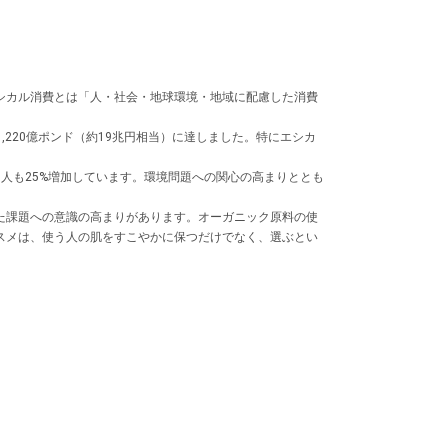
シカル消費とは「人・社会・地球環境・地域に配慮した消費
,220億ポンド（約19兆円相当）に達しました。特にエシカ
た人も25%増加しています。環境問題への関心の高まりととも
た課題への意識の高まりがあります。オーガニック原料の使
スメは、使う人の肌をすこやかに保つだけでなく、選ぶとい