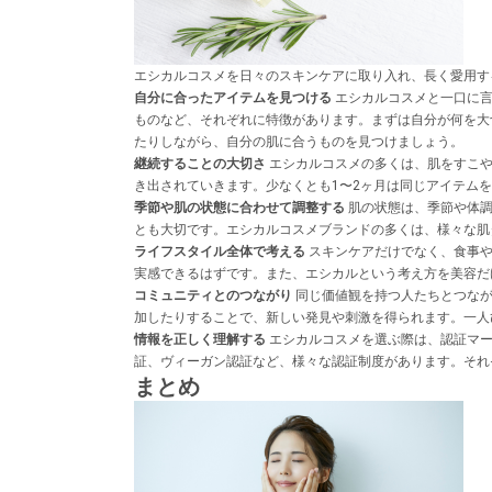
エシカルコスメを日々のスキンケアに取り入れ、長く愛用す
自分に合ったアイテムを見つける
エシカルコスメと一口に言
ものなど、それぞれに特徴があります。まずは自分が何を大
たりしながら、自分の肌に合うものを見つけましょう。
継続することの大切さ
エシカルコスメの多くは、肌をすこや
き出されていきます。少なくとも1〜2ヶ月は同じアイテム
季節や肌の状態に合わせて調整する
肌の状態は、季節や体調
とも大切です。エシカルコスメブランドの多くは、様々な肌
ライフスタイル全体で考える
スキンケアだけでなく、食事や
実感できるはずです。また、エシカルという考え方を美容だ
コミュニティとのつながり
同じ価値観を持つ人たちとつなが
加したりすることで、新しい発見や刺激を得られます。一人
情報を正しく理解する
エシカルコスメを選ぶ際は、認証マー
証、ヴィーガン認証など、様々な認証制度があります。それ
まとめ