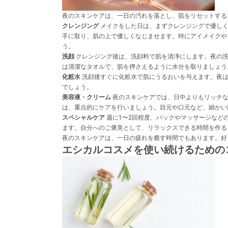
夜のスキンケアは、一日の汚れを落とし、肌をリセットする
クレンジング
メイクをした日は、まずクレンジングで優しく
手に取り、肌の上で優しくなじませます。特にアイメイクや
う。
洗顔
クレンジング後は、洗顔料で肌を清浄にします。夜の洗
は清潔なタオルで、肌を押さえるように水分を取りましょう
化粧水
洗顔後すぐに化粧水で肌にうるおいを与えます。夜は
でしょう。
美容液・クリーム
夜のスキンケアでは、日中よりもリッチな
は、重点的にケアを行いましょう。目元や口元など、細かい
スペシャルケア
週に1〜2回程度、パックやマッサージなど
ます。自分へのご褒美として、リラックスできる時間を作る
夜のスキンケアは、一日の疲れを癒す時間でもあります。好
エシカルコスメを使い続けるための