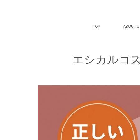
コ
ン
テ
ン
TOP
ABOUT U
ツ
へ
ス
キ
ッ
エシカルコ
プ