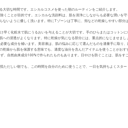
る大切な時間です。エシカルコスメを使った朝のルーティンをご紹介します。
除くことが目的です。エシカルな洗顔料は、肌を清浄にしながらも必要な潤いを守
らないように優しく洗います。特にTゾーンは丁寧に、頬などの乾燥しやすい部分
け早く化粧水で肌にうるおいを与えることが大切です。手のひらまたはコットンに
肌への浸透がよくなります。特に乾燥が気になる部分には、重点的になじませまし
必要な成分を補います。美容液は、肌の悩みに応じて選んだものを適量手に取り、
の乾燥から肌を保護する意味でも、適度な油分を含んだアイテムを使うことがおす
ず、自然由来成分100%で作られたものもあります。日やけを防ぐことは、肌をす
。慌ただしい朝でも、この時間を自分のために使うことで、一日を気持ちよくスター