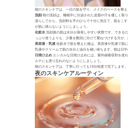
朝のスキンケアは、一日の肌を守り、メイクのベースを整え
洗顔
朝の洗顔は、睡眠中に分泌された皮脂や汗を優しく取り
濡らしてから、洗顔料を手のひらで十分に泡立て、肌をこす
が肌に残らないようにしましょう。
化粧水
洗顔後の肌は水分が蒸発しやすい状態です。できるだ
っぷり使うよりも、少量を数回に分けて重ねづけする方が、
美容液・乳液
化粧水で肌を整えた後は、美容液や乳液で肌に
乳液やクリームで肌の水分と油分を補い保ちます。朝は日中
日焼け止め
エシカルな日焼け止めには、紫外線吸収剤を使わ
ルテにも塗り忘れのないようにしましょう。
朝のスキンケアは、丁寧に行っても10分程度で完了します
夜のスキンケアルーティン