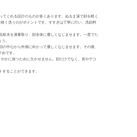
ってくれる設計のものが多くあります。ぬるま湯で顔を軽く
は軽く洗うのがポイントです。すすぎは丁寧に行い、洗顔料
化粧水を適量取り、顔全体に優しくなじませます。一度でた
ょう。
顔の中心から外側に向かって優しくなじませます。その後、
すめです。
こやかに保つために欠かせません。顔だけでなく、首やデコ
トすることができます。