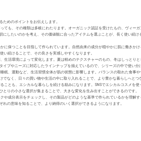
るためのポイントをお伝えします。
っても、その種類は多岐にわたります。オーガニック認証を受けたもの、ヴィーガ
切にしたいのかを考え、その価値観に合ったアイテムを選ぶことが、長く使い続け
かに保つことを目指して作られています。自然由来の成分が穏やかに肌に働きかけ
を使い続けることで、その良さを実感しやすくなります。
、生活環境によって変化します。夏は軽めのテクスチャーのもの、冬はしっとりと
タイプやニーズに対応したラインナップを揃えているので、シリーズの中で使い分
睡眠、運動など、生活習慣全体が肌の状態に影響します。バランスの取れた食事や
けでなく、日々の買い物や生活の中に取り入れることで、より豊かな暮らしへとつ
ることも、エシカルな暮らしを続ける励みになります。SNSでエシカルコスメを使
ひとりの小さな選択が集まることで、大きな変化を生み出すことができるのです。
クや成分表示をチェックし、その製品がどのような基準で作られているかを理解す
ぞれの意味を知ることで、より納得のいく選択ができるようになります。