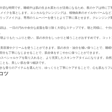
大切な時間です。睡眠中は肌の生まれ変わりが活発になるため、夜のケアは特に丁
メイクを落とします。エシカルなクレンジングは、植物由来のオイルやバームなど
リップメイクは、専用のリムーバーを使うとより丁寧に落とせます。クレンジング
顔は、一日の汚れや余分な皮脂を取り除く大切なステップです。朝と同様に、十分
。
朝よりもたっぷりと使い、肌の水分をしっかりと補うことがおすすめです。コット
美容液やクリームを使うことができます。肌の水分・油分を補い保つことで、睡眠
部分も丁寧になじませることで、肌全体をすこやかに保つことができます。
のスペシャルケアを取り入れると、より充実したスキンケアタイムになります。自
ことも、美しい肌を保つ秘訣です。
きな香りのアイテムを選んだり、ゆっくりと丁寧にケアすることで、心も肌もリフ
コツ