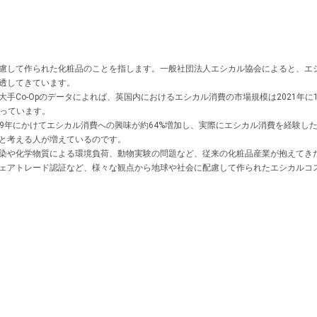
慮して作られた化粧品のことを指します。一般社団法人エシカル協会によると、エ
透してきています。
Co-Opのデータによれば、英国内におけるエシカル消費の市場規模は2021年に1
上っています。
019年にかけてエシカル消費への興味が約64%増加し、実際にエシカル消費を経験し
と考える人が増えているのです。
染や化学物質による環境負荷、動物実験の問題など、従来の化粧品産業が抱えてき
ェアトレード認証など、様々な観点から地球や社会に配慮して作られたエシカルコ