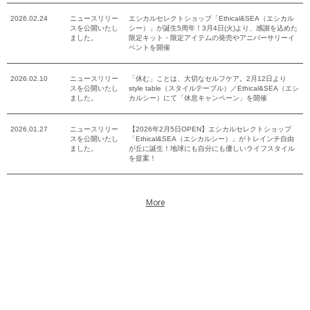
2026.02.24
ニュースリリー
エシカルセレクトショップ「Ethical&SEA（エシカル
スを公開いたし
シー）」が誕生5周年！3月4日(火)より、感謝を込めた
ました。
限定キット・限定アイテムの発売やアニバーサリーイ
ベントを開催
2026.02.10
ニュースリリー
「休む」ことは、大切なセルフケア。2月12日より
スを公開いたし
style table（スタイルテーブル）／Ethical&SEA（エシ
ました。
カルシー）にて「休息キャンペーン」を開催
2026.01.27
ニュースリリー
【2026年2月5日OPEN】エシカルセレクトショップ
スを公開いたし
「Ethical&SEA（エシカルシー）」がトレインチ自由
ました。
が丘に誕生！地球にも自分にも優しいライフスタイル
を提案！
More