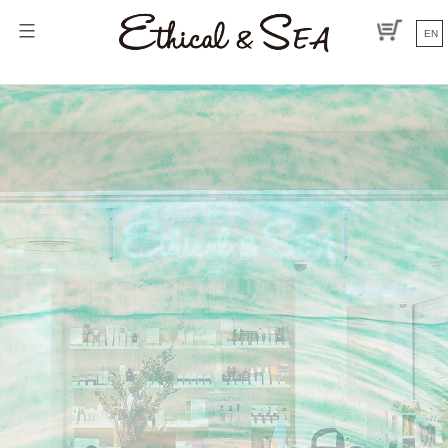
コ
ン
EN
テ
ン
ツ
へ
ス
キ
ッ
プ