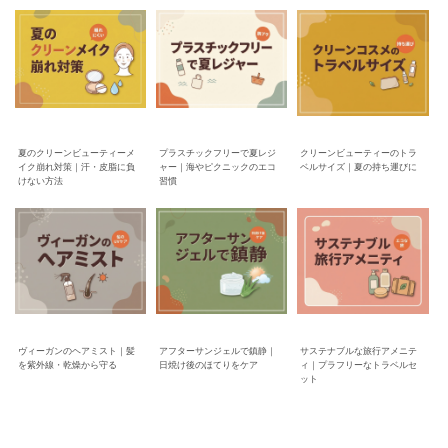
夏のクリーンビューティーメ
プラスチックフリーで夏レジ
クリーンビューティーのトラ
イク崩れ対策｜汗・皮脂に負
ャー｜海やピクニックのエコ
ベルサイズ｜夏の持ち運びに
けない方法
習慣
ヴィーガンのヘアミスト｜髪
アフターサンジェルで鎮静｜
サステナブルな旅行アメニテ
を紫外線・乾燥から守る
日焼け後のほてりをケア
ィ｜プラフリーなトラベルセ
ット