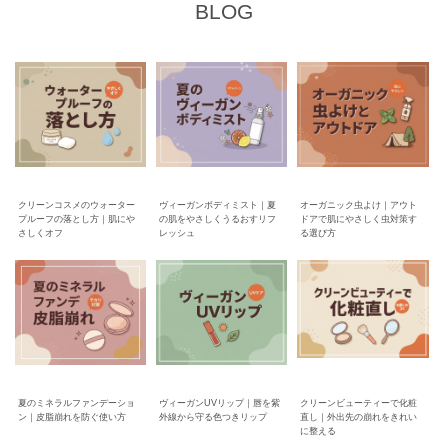
BLOG
クリーンコスメのウォーター
ヴィーガンボディミスト｜夏
オーガニック虫よけ｜アウト
プルーフの落とし方｜肌にや
の肌をやさしくうるおすリフ
ドアで肌にやさしく虫対策す
さしくオフ
レッシュ
る選び方
夏のミネラルファンデーショ
ヴィーガンUVリップ｜唇を紫
クリーンビューティーで化粧
ン｜皮脂崩れを防ぐ使い方
外線から守る色つきリップ
直し｜外出先の崩れをきれい
に整える