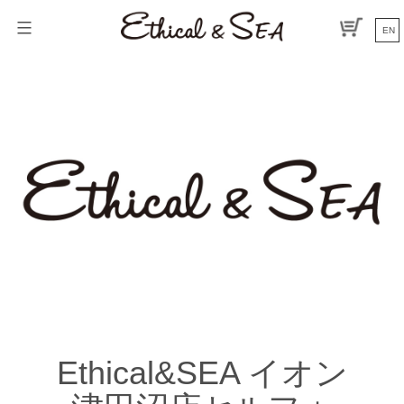
コ
ン
EN
テ
ン
ツ
へ
ス
キ
ッ
プ
Ethical&SEA イオン