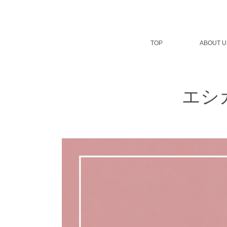
コ
ン
テ
ン
TOP
ABOUT U
ツ
へ
ス
キ
ッ
エシ
プ