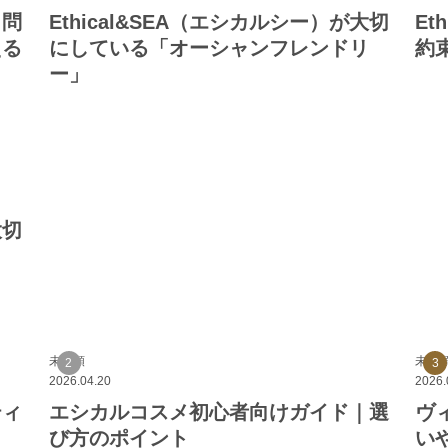
ク問
Ethical&SEA（エシカルシー）が大切
Et
える
にしている「オーシャンフレンドリ
約束
ー」
大切
未分類
未分
2026.04.20
2026.
ティ
エシカルコスメ初心者向けガイド｜選
ヴ
び方のポイント
い