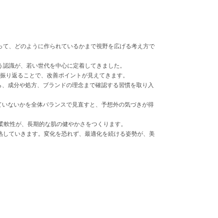
って、どのように作られているかまで視野を広げる考え方で
う認識が、若い世代を中心に定着してきました。
を振り返ることで、改善ポイントが見えてきます。
ら、成分や処方、ブランドの理念まで確認する習慣を取り入
ていないかを全体バランスで見直すと、予想外の気づきが得
柔軟性が、長期的な肌の健やかさをつくります。
熟していきます。変化を恐れず、最適化を続ける姿勢が、美