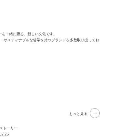
ーを一緒に贈る、新しい文化です。
処方・サスティナブルな哲学を持つブランドを多数取り扱ってお
もっと見る
のストーリー
02.25