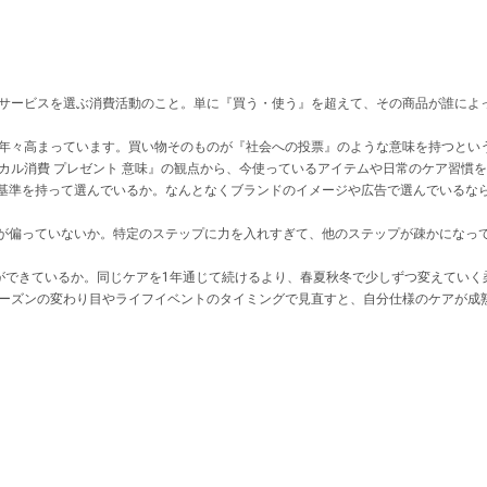
サービスを選ぶ消費活動のこと。単に『買う・使う』を超えて、その商品が誰によ
年々高まっています。買い物そのものが『社会への投票』のような意味を持つとい
カル消費 プレゼント 意味』の観点から、今使っているアイテムや日常のケア習慣
な基準を持って選んでいるか。なんとなくブランドのイメージや広告で選んでいるな
アが偏っていないか。特定のステップに力を入れすぎて、他のステップが疎かになっ
ができているか。同じケアを1年通じて続けるより、春夏秋冬で少しずつ変えていく
ーズンの変わり目やライフイベントのタイミングで見直すと、自分仕様のケアが成