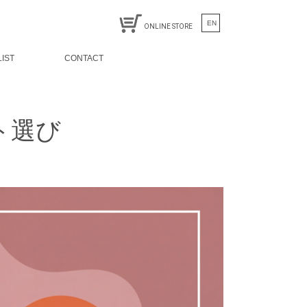
EN
ONLINE STORE
LIST
CONTACT
ト選び