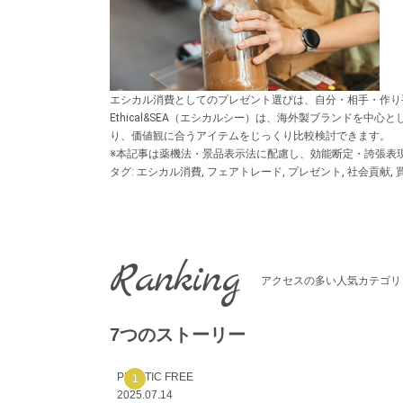
エシカル消費としてのプレゼント選びは、自分・相手・作り
Ethical&SEA（エシカルシー）は、海外製ブランド
り、価値観に合うアイテムをじっくり比較検討できます。
※本記事は薬機法・景品表示法に配慮し、効能断定・誇張表現
タグ:
エシカル消費
,
フェアトレード
,
プレゼント
,
社会貢献
,
Ranking
アクセスの多い人気カテゴリ
7つのストーリー
PLASTIC FREE
2025.07.14