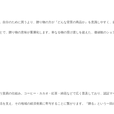
。自分のために買うより、贈り物の方が『どんな背景の商品か』を意識しやすく、
とで、贈り物の意味が重層化します。単なる物の受け渡しを超えた、価値観のシェ
う貿易の仕組み。コーヒー・カカオ・紅茶・綿花などで広く普及しており、認証マー
活を支え、その地域の経済発展に寄与することに繋がります。『贈る』という一回