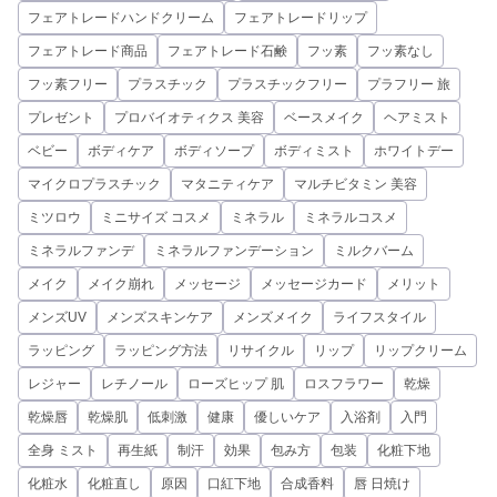
フェアトレードハンドクリーム
フェアトレードリップ
フェアトレード商品
フェアトレード石鹸
フッ素
フッ素なし
フッ素フリー
プラスチック
プラスチックフリー
プラフリー 旅
プレゼント
プロバイオティクス 美容
ベースメイク
ヘアミスト
ベビー
ボディケア
ボディソープ
ボディミスト
ホワイトデー
マイクロプラスチック
マタニティケア
マルチビタミン 美容
ミツロウ
ミニサイズ コスメ
ミネラル
ミネラルコスメ
ミネラルファンデ
ミネラルファンデーション
ミルクバーム
メイク
メイク崩れ
メッセージ
メッセージカード
メリット
メンズUV
メンズスキンケア
メンズメイク
ライフスタイル
ラッピング
ラッピング方法
リサイクル
リップ
リップクリーム
レジャー
レチノール
ローズヒップ 肌
ロスフラワー
乾燥
乾燥唇
乾燥肌
低刺激
健康
優しいケア
入浴剤
入門
全身 ミスト
再生紙
制汗
効果
包み方
包装
化粧下地
化粧水
化粧直し
原因
口紅下地
合成香料
唇 日焼け