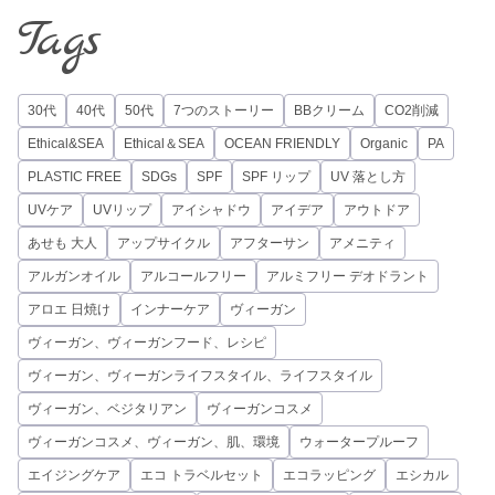
Tags
30代
40代
50代
7つのストーリー
BBクリーム
CO2削減
Ethical&SEA
Ethical＆SEA
OCEAN FRIENDLY
Organic
PA
PLASTIC FREE
SDGs
SPF
SPF リップ
UV 落とし方
UVケア
UVリップ
アイシャドウ
アイデア
アウトドア
あせも 大人
アップサイクル
アフターサン
アメニティ
アルガンオイル
アルコールフリー
アルミフリー デオドラント
アロエ 日焼け
インナーケア
ヴィーガン
ヴィーガン、ヴィーガンフード、レシピ
ヴィーガン、ヴィーガンライフスタイル、ライフスタイル
ヴィーガン、ベジタリアン
ヴィーガンコスメ
ヴィーガンコスメ、ヴィーガン、肌、環境
ウォータープルーフ
エイジングケア
エコ トラベルセット
エコラッピング
エシカル