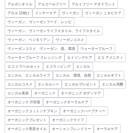
アルガンオイル
アルコールフリー
アルミフリー デオドラント
アロエ 日焼け
インナーケア
ヴィーガン
ヴィーガン ニキビケア
ヴィーガン、ヴィーガンフード、レシピ
ヴィーガン、ヴィーガンライフスタイル、ライフスタイル
ヴィーガン、ベジタリアン
ヴィーガンコスメ
ヴィーガンコスメ、ヴィーガン、肌、環境
ウォータープルーフ
ウォータープルーフ クレンジング
エイジングケア
エコ アメニティ
エコ トラベルセット
エコラッピング
エシカル
エシカル、エシカルライフ
エシカル、環境、自然
エシカルギフト
エシカルコスメ
エシカルシー
エシカルプレゼント
エシカル消費
エシカル美容
オーガニック
オーガニック ボディケア
オーガニック 汗対策
オーガニックオーラルケア
オーガニックコットンナプキン
オーガニックハーブティー
オーガニックプレゼント
オーガニックライフ
オーガニック美容オイル
オーシャンフレンドリー
オーラルケア