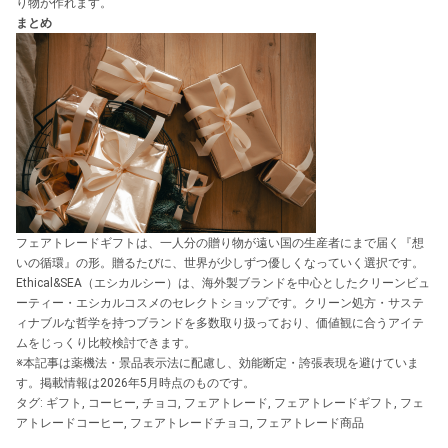
り物が作れます。
まとめ
フェアトレードギフトは、一人分の贈り物が遠い国の生産者にまで届く『想
いの循環』の形。贈るたびに、世界が少しずつ優しくなっていく選択です。
Ethical&SEA（エシカルシー）は、海外製ブランドを中心としたクリーンビュ
ーティー・エシカルコスメのセレクトショップです。クリーン処方・サステ
ィナブルな哲学を持つブランドを多数取り扱っており、価値観に合うアイテ
ムをじっくり比較検討できます。
※本記事は薬機法・景品表示法に配慮し、効能断定・誇張表現を避けていま
す。掲載情報は2026年5月時点のものです。
タグ:
ギフト
,
コーヒー
,
チョコ
,
フェアトレード
,
フェアトレードギフト
,
フェ
アトレードコーヒー
,
フェアトレードチョコ
,
フェアトレード商品