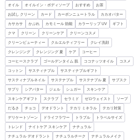
オイル
オイルイン・ボディソープ
おすすめ
お茶
お試し クリーン
カード
カーボンニュートラル
カカオバター
カサカサ
かぶれ
カモミール 効能
カラーリップ UV
ギフト
クマ
クリーン
クリーンケア
クリーンコスメ
クリーンビューティー
クルエルティフリー
クレイ洗顔
クレンジング
クレンジング 夏
ケア
コーヒー
コーヒースクラブ
ゴールデンタイム 肌
ココナッツオイル
コスメ
コットン
サスティナブル
サスティナブルギフト
サスティナブルネイル
サステナブル
サステナブル 夏
サブスク
サプリ
シアバター
ジェル
シュガー
スキンケア
スキンケアギフト
スクラブ
セラミド
ゼロウェイスト
ソープ
だるさ
チョコ
デオドラント
テカリ ミネラル
テカリ対策
デリケートゾーン
ドライフラワー
トラブル
トラベルサイズ
トレンド
ナイトケア スキンケア
ナチュラル
ナチュラル デオドラント
ナチュラルチーク
ナチュラルメイク