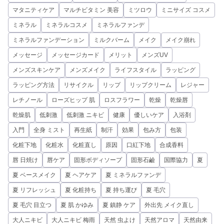
マタニティケア
マルチビタミン 美容
ミツロウ
ミニサイズ コスメ
ミネラル
ミネラルコスメ
ミネラルファンデ
ミネラルファンデーション
ミルクバーム
メイク
メイク崩れ
メッセージ
メッセージカード
メリット
メンズUV
メンズスキンケア
メンズメイク
ライフスタイル
ラッピング
ラッピング方法
リサイクル
リップ
リップクリーム
レジャー
レチノール
ローズヒップ 肌
ロスフラワー
乾燥
乾燥唇
乾燥肌
低刺激
低刺激 ニキビ
健康
優しいケア
入浴剤
入門
全身 ミスト
再生紙
制汗
効果
包み方
包装
化粧下地
化粧水
化粧直し
原因
口紅下地
合成香料
唇 日焼け
唇ケア
固形ボディソープ
固形石鹼
国際協力
夏
夏 ベースメイク
夏 ヘアケア
夏 ミネラルファンデ
夏 リフレッシュ
夏 化粧持ち
夏 持ち運び
夏 毛穴
夏 毛穴 目立つ
夏 肌 かゆみ
夏 鎮静 ケア
外出先 メイク直し
大人ニキビ
大人ニキビ 梅雨
天然 虫よけ
天然アロマ
天然由来