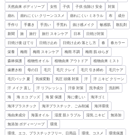
天然由来 ボディソープ
女性
子供
子供 虫除け 安全
対策
崩れ
崩れにくい クリーンコスメ
崩れにくい ミネラル
布
成分
手作り
手書き
手洗い
手荒れ
抜け感メイク
敏感肌
散乱剤
新聞
旅
旅行
旅行 スキンケア
日本
日焼け対策
日焼け後 ほてり
日焼け止め
日焼け止め 落とし方
春
春カラー
栄養
梅雨
梅雨 スキンケア
梅雨 不調
梅雨 肌 ゆらぎ
森林保護
植物性オイル
植物由来 アウトドア
植物由来 ミスト
歯磨き粉
母の日
毛穴
毛穴 クレイ
毛穴 引き締め
毛穴ケア
毛穴パック 夏
気候変動
気圧 頭痛 対策
汗
汗 ニキビ クリーン
汗 メイク 直し
汗 リフレッシュ
汗疹 対策
洗浄成分
洗顔料
海
海 エコ グッズ
海 髪 保護
海に優しい
海洋ゴミ
海洋プラスチック
海洋プラスチック、ごみ削減
海洋環境
海由来成分
海藻オイル
湿度 肌トラブル
湿気 ニキビ
無添加
無添加 ボディーソープ
環境
環境、エコ、プラスチックフリー、日用品
環境、コスメ
環境保護