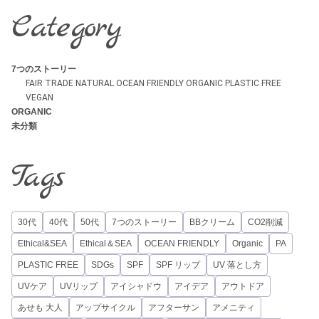
Category
7つのストーリー
FAIR TRADE
NATURAL
OCEAN FRIENDLY
ORGANIC
PLASTIC FREE
VEGAN
ORGANIC
未分類
Tags
30代
40代
50代
7つのストーリー
BBクリーム
CO2削減
Ethical&SEA
Ethical＆SEA
OCEAN FRIENDLY
Organic
PA
PLASTIC FREE
SDGs
SPF
SPF リップ
UV 落とし方
UVケア
UVリップ
アイシャドウ
アイデア
アウトドア
あせも 大人
アップサイクル
アフターサン
アメニティ