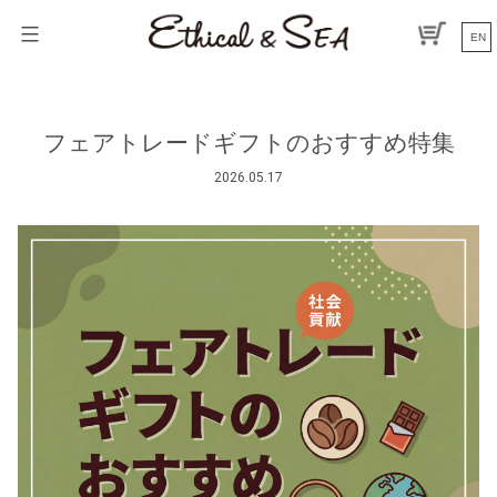
コ
ン
EN
テ
ン
ツ
へ
フェアトレードギフトのおすすめ特集
ス
キ
2026.05.17
ッ
プ