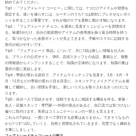
始めてみてください。
Tip1：『フェアトレード コーヒー』に関しては、1つだけアイテムや習慣を
固定する。迷いを減らすには、ルーチンのうち1つは絶対にブレさせないポイ
ントを作ることが重要です。それが他のケアを柔軟に動かす軸になります。
Tip2：『フェアトレード チョコ』を週末に見直すミニレビューを習慣化す
る。毎週5分だけ、自分の肌状態やアイテムの使用感を振り返る時間を持つ
と、気づかなかった改善ポイントが見えてきます。手帳やスマホに記録する
形式が続けやすいです。
Tip3：『フェアトレード 商品』について、月に1回は新しい情報を仕入れ
る。ブランドの公式サイト、SNS、店頭スタッフとの会話、書籍など、複数
の情報源からインプットすることで、知識が立体的になります。知識の量は
選択の質に直結します。
Tip4：季節が変わる節目で、アイテムラインナップを見直す。3月・6月・9
月・12月などの季節の変わり目を目安に、スキンケアとメイクアイテムを俯
瞰して棚卸し。古い習慣を手放し、新しいリズムを取り入れるきっかけにな
ります。
Tip5：自分一人で完結させず、信頼できる人に相談する機会を作る。家族・
友人・店舗スタッフ・専門家——外部の視点があると、自己流では気づけない
偏りに気付けます。美容はコミュニケーションの一部とも言えます。
これらのTipsは、一度にすべて実行する必要はありません。できそうなもの
から1つずつ試していくと、自然と習慣化されていきます。完璧でなく継続を
大事にしましょう。
フェアトレードチョコレートの魅力