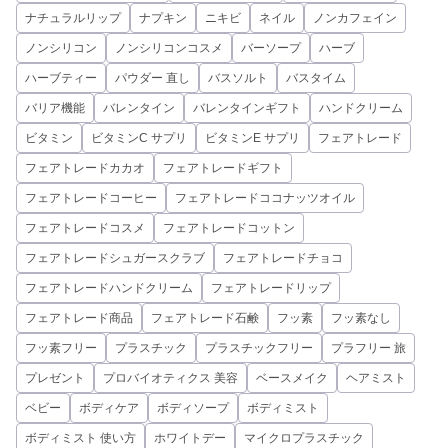
ナチュラルリップ
ナプキン
ニキビ
ネイル
ノンカフェイン
ノンシリコン
ノンシリコンコスメ
バーソープ
ハーブ
ハーブティー
パウダー 直し
バスソルト
バスタイム
バリア機能
バレンタイン
バレンタインギフト
ハンドクリーム
ビタミン
ビタミンC サプリ
ビタミンE サプリ
フェアトレード
フェアトレードカカオ
フェアトレードギフト
フェアトレードコーヒー
フェアトレードココナッツオイル
フェアトレードコスメ
フェアトレードコットン
フェアトレードシュガースクラブ
フェアトレードチョコ
フェアトレードハンドクリーム
フェアトレードリップ
フェアトレード商品
フェアトレード石鹸
フッ素
フッ素なし
フッ素フリー
プラスチック
プラスチックフリー
プラフリー 旅
プレゼント
プロバイオティクス 美容
ベースメイク
ヘアミスト
ベビー
ボディケア
ボディソープ
ボディミスト
ボディミスト 使い方
ホワイトデー
マイクロプラスチック