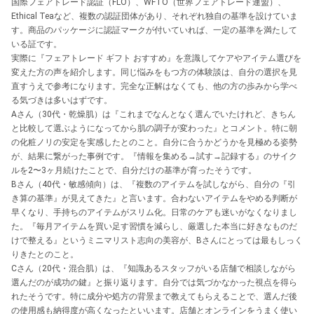
国際フェアトレード認証（FLO）、WFTO（世界フェアトレード連盟）、
Ethical Teaなど、複数の認証団体があり、それぞれ独自の基準を設けていま
す。商品のパッケージに認証マークが付いていれば、一定の基準を満たして
いる証です。
実際に『フェアトレード ギフト おすすめ』を意識してケアやアイテム選びを
変えた方の声を紹介します。同じ悩みをもつ方の体験談は、自分の選択を見
直すうえで参考になります。完全な正解はなくても、他の方の歩みから学べ
る気づきは多いはずです。
Aさん（30代・乾燥肌）は『これまでなんとなく選んでいたけれど、きちん
と比較して選ぶようになってから肌の調子が変わった』とコメント。特に朝
の化粧ノリの安定を実感したとのこと。自分に合うかどうかを見極める姿勢
が、結果に繋がった事例です。『情報を集める→試す→記録する』のサイク
ルを2〜3ヶ月続けたことで、自分だけの基準が育ったそうです。
Bさん（40代・敏感傾向）は、『複数のアイテムを試しながら、自分の『引
き算の基準』が見えてきた』と言います。合わないアイテムをやめる判断が
早くなり、手持ちのアイテムがスリム化。日常のケアも迷いがなくなりまし
た。『毎月アイテムを買い足す習慣を減らし、厳選した本当に好きなものだ
けで整える』というミニマリスト志向の美容が、Bさんにとっては最もしっく
りきたとのこと。
Cさん（20代・混合肌）は、『知識あるスタッフがいる店舗で相談しながら
選んだのが成功の鍵』と振り返ります。自分では気づかなかった視点を得ら
れたそうです。特に成分や処方の背景まで教えてもらえることで、選んだ後
の使用感も納得度が高くなったといいます。店舗とオンラインをうまく使い