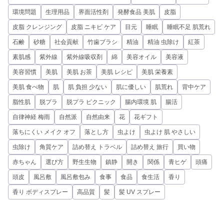
環境問題
生理用品
界面活性剤
発酵食品 美肌
皮脂
皮脂 クレンジング
皮脂 ニキビ ケア
目元
睡眠
睡眠不足 肌荒れ
石鹸
砂糖
社会貢献
竹歯ブラシ
精油
精油 虫除け
紅茶
素肌感
紫外線
紫外線吸収剤
綿
美容オイル
美容液
美容習慣
美肌
美肌 お茶
美肌 レシピ
美肌 栄養素
美肌 食べ物
肌
肌 負担 少ない
肌に優しい
肌荒れ
背中ケア
脂性肌
脱プラ
脱プラ ピクニック
腸内環境 肌
腸活
自律神経 梅雨
自然派
自然由来
花
花ギフト
落ちにくい メイク オフ
落とし方
虫よけ
虫よけ 肌 やさしい
虫除け
角質ケア
詰め替え トラベル
詰め替え 旅行
買い物
赤ちゃん
選び方
野生生物
鎮静
開き
関係
青ヒゲ
頭痛
頭皮
風呂敷
風呂敷包み
食事
食品
食生活
香り
香り ボディスプレー
高品質
髪
髪 UV スプレー