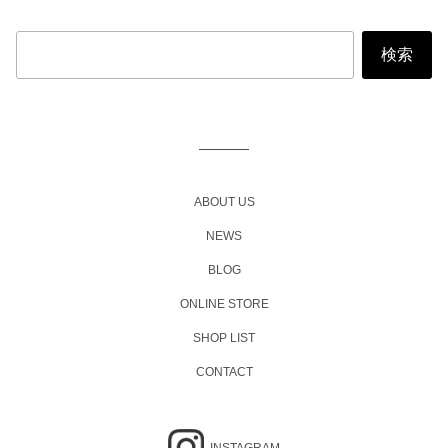
投
稿
ナ
ビ
ABOUT US
ゲ
NEWS
ー
BLOG
シ
ョ
ONLINE STORE
ン
SHOP LIST
CONTACT