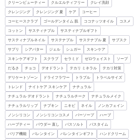
クリーンビューティー
クルエルティフリー
クレイ洗顔
クレンジング
クレンジング 夏
ケア
コーヒー
コーヒースクラブ
ゴールデンタイム 肌
ココナッツオイル
コスメ
コットン
サスティナブル
サスティナブルギフト
サスティナブルネイル
サステナブル
サステナブル 夏
サブスク
サプリ
シアバター
ジェル
シュガー
スキンケア
スキンケアギフト
スクラブ
セラミド
ゼロウェイスト
ソープ
だるさ
チョコ
デオドラント
テカリ ミネラル
テカリ対策
デリケートゾーン
ドライフラワー
トラブル
トラベルサイズ
トレンド
ナイトケア スキンケア
ナチュラル
ナチュラル デオドラント
ナチュラルチーク
ナチュラルメイク
ナチュラルリップ
ナプキン
ニキビ
ネイル
ノンカフェイン
ノンシリコン
ノンシリコンコスメ
バーソープ
ハーブ
ハーブティー
パウダー 直し
バスソルト
バスタイム
バリア機能
バレンタイン
バレンタインギフト
ハンドクリーム