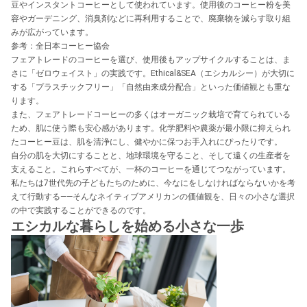
豆やインスタントコーヒーとして使われています。使用後のコーヒー粉を美
容やガーデニング、消臭剤などに再利用することで、廃棄物を減らす取り組
みが広がっています。
参考：全日本コーヒー協会
フェアトレードのコーヒーを選び、使用後もアップサイクルすることは、ま
さに「ゼロウェイスト」の実践です。Ethical&SEA（エシカルシー）が大切に
する「プラスチックフリー」「自然由来成分配合」といった価値観とも重な
ります。
また、フェアトレードコーヒーの多くはオーガニック栽培で育てられている
ため、肌に使う際も安心感があります。化学肥料や農薬が最小限に抑えられ
たコーヒー豆は、肌を清浄にし、健やかに保つお手入れにぴったりです。
自分の肌を大切にすることと、地球環境を守ること、そして遠くの生産者を
支えること。これらすべてが、一杯のコーヒーを通じてつながっています。
私たちは7世代先の子どもたちのために、今なにをしなければならないかを考
えて行動する――そんなネイティブアメリカンの価値観を、日々の小さな選択
の中で実践することができるのです。
エシカルな暮らしを始める小さな一歩