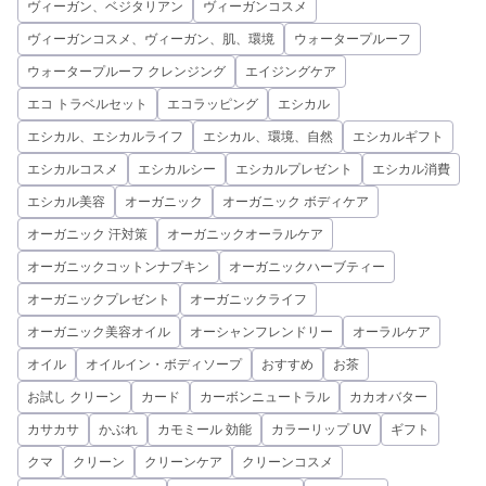
ヴィーガン、ベジタリアン
ヴィーガンコスメ
ヴィーガンコスメ、ヴィーガン、肌、環境
ウォータープルーフ
ウォータープルーフ クレンジング
エイジングケア
エコ トラベルセット
エコラッピング
エシカル
エシカル、エシカルライフ
エシカル、環境、自然
エシカルギフト
エシカルコスメ
エシカルシー
エシカルプレゼント
エシカル消費
エシカル美容
オーガニック
オーガニック ボディケア
オーガニック 汗対策
オーガニックオーラルケア
オーガニックコットンナプキン
オーガニックハーブティー
オーガニックプレゼント
オーガニックライフ
オーガニック美容オイル
オーシャンフレンドリー
オーラルケア
オイル
オイルイン・ボディソープ
おすすめ
お茶
お試し クリーン
カード
カーボンニュートラル
カカオバター
カサカサ
かぶれ
カモミール 効能
カラーリップ UV
ギフト
クマ
クリーン
クリーンケア
クリーンコスメ