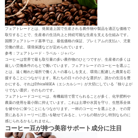
フェアトレードとは、発展途上国で生産される農作物や製品を適正な価格で
取引することで、生産者の生活向上と持続可能な生産を支える仕組みです。
国際フェアトレード基準では、最低価格の保証、プレミアムの支払い、児童
労働の禁止、環境保護などが定められています。
参考：フェアトレード・ラベル・ジャパン
コーヒーは世界で最も取引量の多い農作物のひとつですが、生産者の多くは
厳しい労働条件のもとで働いています。フェアトレードのコーヒーを選ぶこ
とは、遠く離れた場所で働く人々の暮らしを支え、環境に配慮した農業を応
援することにつながります。私たちの日々の小さな選択が、誰かの生活を豊
かにする。それはEthical&SEA（エシカルシー）が大切にしている「独りよが
りでない選択」そのものです。
フェアトレードコーヒーは、有機栽培で育てられることが多く、化学肥料や
農薬の使用を最小限に抑えています。これは土壌や水質を守り、生態系全体
を健やかに保つことにもつながります。一杯のコーヒーを選ぶとき、その背
景にあるストーリーに思いを馳せてみると、いつもの朝が少し特別なものに
感じられるかもしれません。
コーヒー豆が持つ美容サポート成分に注目