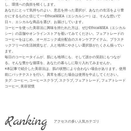
し、環境への負担を軽くします。
あなたにとって気持ちのよい、意志を持った選択が、あなたの生活をより豊
かにするものと信じて――Ethical&SEA（エシカルシー）は、そんな想いで
日々、エシカルな商品を選び、お届けしています。
コーヒーを使った美容法に興味を持たれた方は、ぜひEthical&SEA（エシカル
シー）の店舗やオンラインストアを覗いてみてください。フェアトレードの
コーヒーをはじめ、オーガニック成分配合のスキンケアアイテム、プラスチ
ックフリーの生活雑貨など、人と地球にやさしい選択肢がたくさん揃ってい
ます。
毎日のコーヒータイムが、肌にも地球にも、そして誰かの笑顔にもつなが
る。そんな豊かな循環を、あなたの暮らしに取り入れてみませんか。
※本記事で紹介した美容法は、肌の状態により合わない場合があります。使用
前にパッチテストを行い、異常を感じた場合は使用を中止してください。
タグ:
コーヒー
,
コーヒースクラブ
,
スクラブ
,
フェアトレード
,
フェアトレード
コーヒー
,
美容習慣
Ranking
アクセスの多い人気カテゴリ