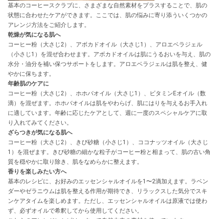
基本のコーヒースクラブに、さまざまな自然素材をプラスすることで、肌の
状態に合わせたケアができます。ここでは、肌の悩みに寄り添ういくつかの
アレンジ方法をご紹介します。
乾燥が気になる肌へ
コーヒー粉（大さじ2）、アボカドオイル（大さじ1）、アロエベラジェル
（小さじ1）を混ぜ合わせます。アボカドオイルは肌にうるおいを与え、肌の
水分・油分を補い保つサポートをします。アロエベラジェルは肌を整え、健
やかに保ちます。
年齢肌のケアに
コーヒー粉（大さじ2）、ホホバオイル（大さじ1）、ビタミンEオイル（数
滴）を混ぜます。ホホバオイルは肌をやわらげ、肌にはりを与えるお手入れ
に適しています。年齢に応じたケアとして、週に一度のスペシャルケアに取
り入れてみてください。
ざらつきが気になる肌へ
コーヒー粉（大さじ2）、きび砂糖（小さじ1）、ココナッツオイル（大さじ
1）を混ぜます。きび砂糖の細かな粒子がコーヒー粉と相まって、肌の古い角
質を穏やかに取り除き、肌をなめらかに整えます。
香りを楽しみたい方へ
基本のレシピに、お好みのエッセンシャルオイルを1〜2滴加えます。ラベン
ダーやゼラニウムは肌を整える作用が期待でき、リラックスした気分でスキ
ンケアタイムを楽しめます。ただし、エッセンシャルオイルは原液では使わ
ず、必ずオイルで希釈してから使用してください。