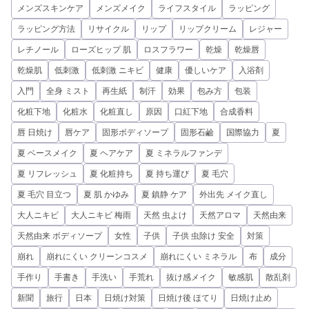
メンズスキンケア
メンズメイク
ライフスタイル
ラッピング
ラッピング方法
リサイクル
リップ
リップクリーム
レジャー
レチノール
ローズヒップ 肌
ロスフラワー
乾燥
乾燥唇
乾燥肌
低刺激
低刺激 ニキビ
健康
優しいケア
入浴剤
入門
全身 ミスト
再生紙
制汗
効果
包み方
包装
化粧下地
化粧水
化粧直し
原因
口紅下地
合成香料
唇 日焼け
唇ケア
固形ボディソープ
固形石鹼
国際協力
夏
夏 ベースメイク
夏 ヘアケア
夏 ミネラルファンデ
夏 リフレッシュ
夏 化粧持ち
夏 持ち運び
夏 毛穴
夏 毛穴 目立つ
夏 肌 かゆみ
夏 鎮静 ケア
外出先 メイク直し
大人ニキビ
大人ニキビ 梅雨
天然 虫よけ
天然アロマ
天然由来
天然由来 ボディソープ
女性
子供
子供 虫除け 安全
対策
崩れ
崩れにくい クリーンコスメ
崩れにくい ミネラル
布
成分
手作り
手書き
手洗い
手荒れ
抜け感メイク
敏感肌
散乱剤
新聞
旅行
日本
日焼け対策
日焼け後 ほてり
日焼け止め