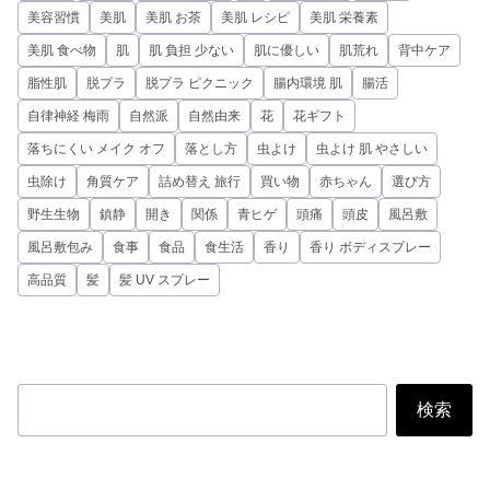
美容習慣
美肌
美肌 お茶
美肌 レシピ
美肌 栄養素
美肌 食べ物
肌
肌 負担 少ない
肌に優しい
肌荒れ
背中ケア
脂性肌
脱プラ
脱プラ ピクニック
腸内環境 肌
腸活
自律神経 梅雨
自然派
自然由来
花
花ギフト
落ちにくい メイク オフ
落とし方
虫よけ
虫よけ 肌 やさしい
虫除け
角質ケア
詰め替え 旅行
買い物
赤ちゃん
選び方
野生生物
鎮静
開き
関係
青ヒゲ
頭痛
頭皮
風呂敷
風呂敷包み
食事
食品
食生活
香り
香り ボディスプレー
高品質
髪
髪 UV スプレー
投