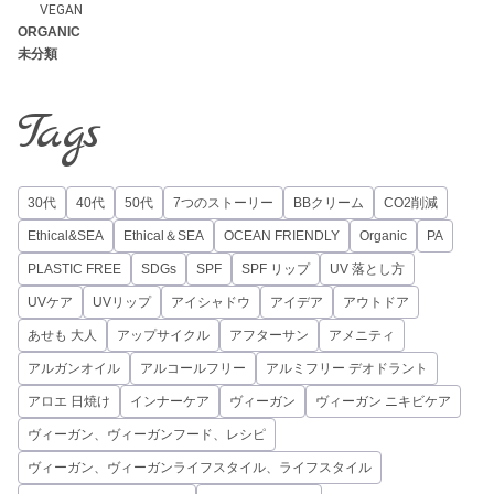
VEGAN
ORGANIC
未分類
Tags
30代
40代
50代
7つのストーリー
BBクリーム
CO2削減
Ethical&SEA
Ethical＆SEA
OCEAN FRIENDLY
Organic
PA
PLASTIC FREE
SDGs
SPF
SPF リップ
UV 落とし方
UVケア
UVリップ
アイシャドウ
アイデア
アウトドア
あせも 大人
アップサイクル
アフターサン
アメニティ
アルガンオイル
アルコールフリー
アルミフリー デオドラント
アロエ 日焼け
インナーケア
ヴィーガン
ヴィーガン ニキビケア
ヴィーガン、ヴィーガンフード、レシピ
ヴィーガン、ヴィーガンライフスタイル、ライフスタイル