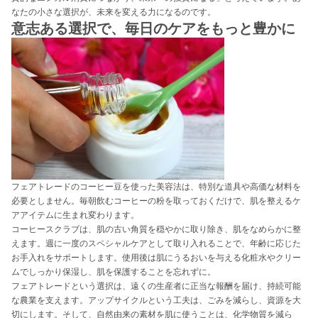
なたの小さな選択が、未来を変える力になるのです。
意志ある選択で、毎日のケアをもっと豊かに
フェアトレードのコーヒー豆を使った美容法は、特別な道具や高価な材料を
必要としません。毎朝飲むコーヒーの粉を取っておくだけで、肌を整えるケ
アアイテムに生まれ変わります。
コーヒースクラブは、肌の古い角質を穏やかに取り除き、肌をなめらかに整
えます。週に一度のスペシャルケアとして取り入れることで、年齢に応じた
お手入れをサポートします。使用後は肌にうるおいを与える化粧水やクリー
ムでしっかり保湿し、肌を保護することを忘れずに。
フェアトレードという選択は、遠くの生産者に正当な報酬を届け、持続可能
な農業を支えます。アップサイクルという工夫は、ごみを減らし、資源を大
切にします。そして、自然由来の素材を肌に使うことは、化学物質を減ら