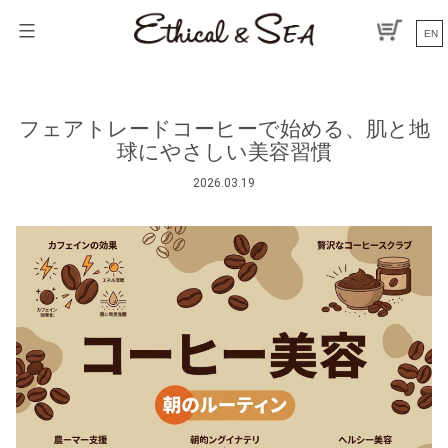
コ
ン
EN
テ
ン
ツ
へ
フェアトレードコーヒーで始める、肌と地
ス
球にやさしい美容習慣
キ
ッ
2026.03.19
プ