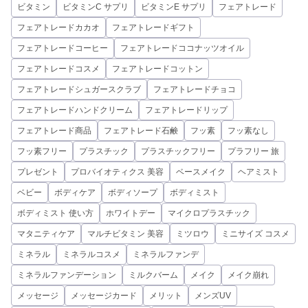
ビタミン
ビタミンC サプリ
ビタミンE サプリ
フェアトレード
フェアトレードカカオ
フェアトレードギフト
フェアトレードコーヒー
フェアトレードココナッツオイル
フェアトレードコスメ
フェアトレードコットン
フェアトレードシュガースクラブ
フェアトレードチョコ
フェアトレードハンドクリーム
フェアトレードリップ
フェアトレード商品
フェアトレード石鹸
フッ素
フッ素なし
フッ素フリー
プラスチック
プラスチックフリー
プラフリー 旅
プレゼント
プロバイオティクス 美容
ベースメイク
ヘアミスト
ベビー
ボディケア
ボディソープ
ボディミスト
ボディミスト 使い方
ホワイトデー
マイクロプラスチック
マタニティケア
マルチビタミン 美容
ミツロウ
ミニサイズ コスメ
ミネラル
ミネラルコスメ
ミネラルファンデ
ミネラルファンデーション
ミルクバーム
メイク
メイク崩れ
メッセージ
メッセージカード
メリット
メンズUV