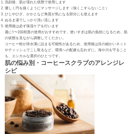
洗顔後、肌が濡れた状態で使用します
優しく円を描くようにマッサージします（強くこすらないこと）
ひじやひざ、かかとなど角質が気になる部分にも使えます
ぬるま湯でしっかり洗い流します
使用後は必ず保湿ケアを行います
週に1〜2回程度の使用がおすすめです。使いすぎは肌の負担になるため、肌
の状態を見ながら調整してください。
コーヒー粉が排水溝に詰まる可能性があるため、使用後は目の細かいネット
やティッシュでこし取るなど、環境への配慮も忘れずに。海や川を守ること
も、エシカルな選択のひとつです。
肌の悩み別・コーヒースクラブのアレンジレ
シピ