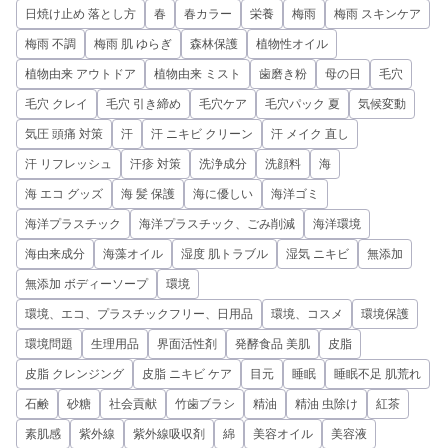
日焼け止め 落とし方
春
春カラー
栄養
梅雨
梅雨 スキンケア
梅雨 不調
梅雨 肌 ゆらぎ
森林保護
植物性オイル
植物由来 アウトドア
植物由来 ミスト
歯磨き粉
母の日
毛穴
毛穴 クレイ
毛穴 引き締め
毛穴ケア
毛穴パック 夏
気候変動
気圧 頭痛 対策
汗
汗 ニキビ クリーン
汗 メイク 直し
汗 リフレッシュ
汗疹 対策
洗浄成分
洗顔料
海
海 エコ グッズ
海 髪 保護
海に優しい
海洋ゴミ
海洋プラスチック
海洋プラスチック、ごみ削減
海洋環境
海由来成分
海藻オイル
湿度 肌トラブル
湿気 ニキビ
無添加
無添加 ボディーソープ
環境
環境、エコ、プラスチックフリー、日用品
環境、コスメ
環境保護
環境問題
生理用品
界面活性剤
発酵食品 美肌
皮脂
皮脂 クレンジング
皮脂 ニキビ ケア
目元
睡眠
睡眠不足 肌荒れ
石鹸
砂糖
社会貢献
竹歯ブラシ
精油
精油 虫除け
紅茶
素肌感
紫外線
紫外線吸収剤
綿
美容オイル
美容液