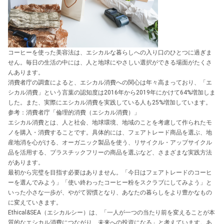
コーヒーを使った美容法は、エシカルな暮らしへの入り口のひとつに過ぎま
せん。毎日の生活の中には、人と地球にやさしい選択ができる場面がたくさ
んあります。
消費者庁の調査によると、エシカル消費への関心は年々高まっており、「エ
シカル消費」という言葉の認知度は2016年から2019年にかけて64%増加しま
した。また、実際にエシカル消費を実践している人も25%増加しています。
参考：消費者庁「倫理的消費（エシカル消費）」
エシカル消費とは、人と社会、地球環境、地域のことを考慮して作られたモ
ノを購入・消費することです。具体的には、フェアトレード商品を選ぶ、地
産地消を心がける、オーガニック製品を使う、リサイクル・アップサイクル
品を活用する、プラスチックフリーの商品を選ぶなど、さまざまな実践方法
があります。
最初から完璧を目指す必要はありません。「今日はフェアトレードのコーヒ
ーを選んでみよう」「使い終わったコーヒー粉をスクラブにしてみよう」と
いった小さな一歩が、やがて習慣となり、あなたの暮らしをより豊かなもの
に変えていきます。
Ethical&SEA（エシカルシー）は、「一人が一つの当たり前を変えることが本
質的なエシカル消費につながり、未来への投資になる」と考えています。あ