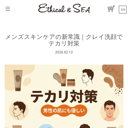
コ
ン
EN
テ
ン
ツ
へ
メンズスキンケアの新常識｜クレイ洗顔で
ス
テカリ対策
キ
ッ
2026.02.12
プ