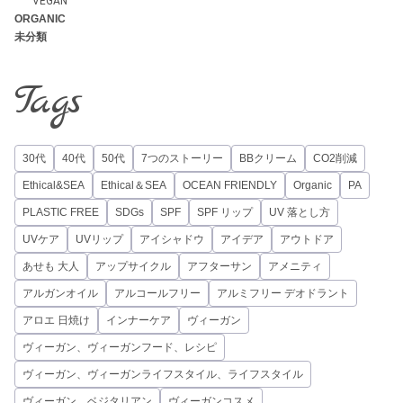
VEGAN
ORGANIC
未分類
Tags
30代
40代
50代
7つのストーリー
BBクリーム
CO2削減
Ethical&SEA
Ethical＆SEA
OCEAN FRIENDLY
Organic
PA
PLASTIC FREE
SDGs
SPF
SPF リップ
UV 落とし方
UVケア
UVリップ
アイシャドウ
アイデア
アウトドア
あせも 大人
アップサイクル
アフターサン
アメニティ
アルガンオイル
アルコールフリー
アルミフリー デオドラント
アロエ 日焼け
インナーケア
ヴィーガン
ヴィーガン、ヴィーガンフード、レシピ
ヴィーガン、ヴィーガンライフスタイル、ライフスタイル
ヴィーガン、ベジタリアン
ヴィーガンコスメ