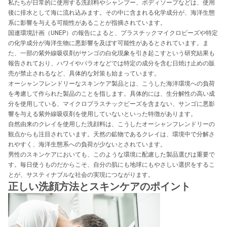
私たちが日常的に使用する洗顔料やシャンプー、ボディソープなどは、使用
後に排水として海に流れ込みます。その中に含まれる化学成分が、海洋生態
系に影響を与える可能性があることが指摘されています。
国連環境計画（UNEP）の報告によると、プラスチックマイクロビーズや特定
の化学成分が海洋生物に悪影響を及ぼす可能性があるとされています。ま
た、一部の紫外線吸収剤がサンゴの白化現象を引き起こすという研究結果も
報告されており、ハワイやパラオなどでは特定の成分を含む日焼け止めの販
売が禁止されるなど、具体的な対策も始まっています。
オーシャンフレンドリーなスキンケア製品とは、こうした海洋環境への負荷
を考慮して作られた製品のことを指します。具体的には、生分解性の高い成
分を使用している、マイクロプラスチックビーズを含まない、サンゴに悪影
響を与える紫外線吸収剤を使用していないといった特徴があります。
自然由来のクレイを使用した洗顔料は、こうしたオーシャンフレンドリーの
観点からも注目されています。天然の鉱物であるクレイは、環境中で分解さ
れやすく、海洋生態系への負荷が少ないとされています。
男性のスキンケアにおいても、このような環境に配慮した製品選びは重要で
す。毎日使うものだからこそ、自分の肌にも地球にもやさしい選択をするこ
とが、サスティナブルな社会の実現につながります。
正しい洗顔方法とスキンケアのポイント