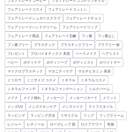
フェアトレードコーヒー
フェアトレードココナッツオイル
フェアトレードコスメ
フェアトレードコットン
フェアトレードシュガースクラブ
フェアトレードチョコ
フェアトレードハンドクリーム
フェアトレードリップ
フェアトレード商品
フェアトレード石鹸
フッ素
フッ素なし
フッ素フリー
プラスチック
プラスチックフリー
プラフリー 旅
プレゼント
プロバイオティクス 美容
ベースメイク
ヘアミスト
ベビー
ボディケア
ボディソープ
ボディミスト
ホワイトデー
マイクロプラスチック
マタニティケア
マルチビタミン 美容
ミツロウ
ミニサイズ コスメ
ミネラル
ミネラルコスメ
ミネラルファンデ
ミネラルファンデーション
ミルクバーム
メイク
メイク崩れ
メッセージ
メッセージカード
メリット
メンズUV
メンズスキンケア
メンズメイク
ライフスタイル
ラッピング
ラッピング方法
リサイクル
リップ
リップクリーム
レジャー
レチノール
ローズヒップ 肌
ロスフラワー
乾燥