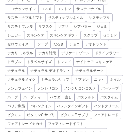
ココナッツオイル
コスメ
コットン
サスティナブル
サスティナブルギフト
サスティナブルネイル
サステナブル
サステナブル 夏
サブスク
サプリ
シアバター
ジェル
シュガー
スキンケア
スキンケアギフト
スクラブ
セラミド
ゼロウェイスト
ソープ
だるさ
チョコ
デオドラント
テカリ ミネラル
テカリ対策
デリケートゾーン
ドライフラワー
トラブル
トラベルサイズ
トレンド
ナイトケア スキンケア
ナチュラル
ナチュラル デオドラント
ナチュラルチーク
ナチュラルメイク
ナチュラルリップ
ナプキン
ニキビ
ネイル
ノンカフェイン
ノンシリコン
ノンシリコンコスメ
バーソープ
ハーブ
ハーブティー
パウダー 直し
バスソルト
バスタイム
バリア機能
バレンタイン
バレンタインギフト
ハンドクリーム
ビタミン
ビタミンC サプリ
ビタミンE サプリ
フェアトレード
フェアトレードカカオ
フェアトレードギフト