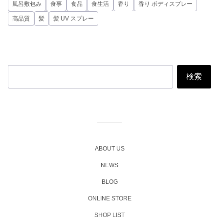
風呂敷包み
食事
食品
食生活
香り
香り ボディスプレー
高品質
髪
髪 UV スプレー
投
稿
ナ
ビ
ABOUT US
ゲ
NEWS
ー
BLOG
シ
ョ
ONLINE STORE
ン
SHOP LIST