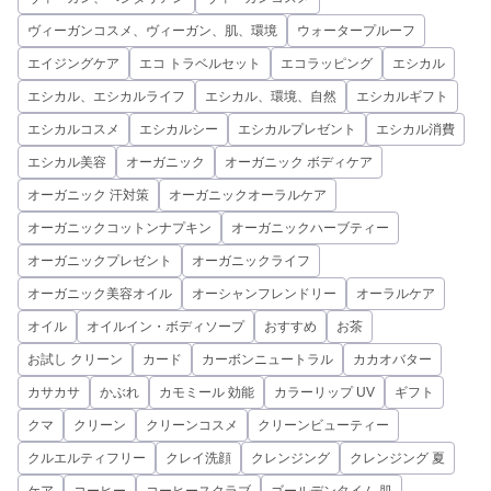
ヴィーガンコスメ、ヴィーガン、肌、環境
ウォータープルーフ
エイジングケア
エコ トラベルセット
エコラッピング
エシカル
エシカル、エシカルライフ
エシカル、環境、自然
エシカルギフト
エシカルコスメ
エシカルシー
エシカルプレゼント
エシカル消費
エシカル美容
オーガニック
オーガニック ボディケア
オーガニック 汗対策
オーガニックオーラルケア
オーガニックコットンナプキン
オーガニックハーブティー
オーガニックプレゼント
オーガニックライフ
オーガニック美容オイル
オーシャンフレンドリー
オーラルケア
オイル
オイルイン・ボディソープ
おすすめ
お茶
お試し クリーン
カード
カーボンニュートラル
カカオバター
カサカサ
かぶれ
カモミール 効能
カラーリップ UV
ギフト
クマ
クリーン
クリーンコスメ
クリーンビューティー
クルエルティフリー
クレイ洗顔
クレンジング
クレンジング 夏
ケア
コーヒー
コーヒースクラブ
ゴールデンタイム 肌