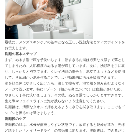
最後に、メンズスキンケアの基本となる正しい洗顔方法とケアのポイントを
お伝えします。
洗顔の基本ステップ
まず、ぬるま湯で顔を予洗いします。熱すぎるお湯は必要な皮脂まで落とし
てしまうため、人肌程度のぬるま湯が適しています。次に、洗顔料を手に取
り、しっかりと泡立てます。クレイ洗顔の場合も、泡立てネットなどを使用
して、きめ細かい泡を作ることで、より効果的に汚れを吸着できます。
泡を顔全体にやさしく広げたら、決して擦らず、泡で肌を包み込むようなイ
メージで洗います。特にTゾーン（額から鼻にかけて）は皮脂が多いため、
やさしく丁寧に洗いましょう。その後、ぬるま湯でしっかりとすすぎます。
生え際やフェイスラインに泡が残らないよう注意してください。
洗顔後は、清潔なタオルで押さえるように水分を拭き取ります。ここでもゴ
シゴシと擦るのは避けましょう。
洗顔後のケア
洗顔後の肌は、水分が蒸発しやすい状態です。放置すると乾燥が進み、先ほ
ど説明した「オイリードライ」の悪循環に陥ります。洗顔後は、できるだけ