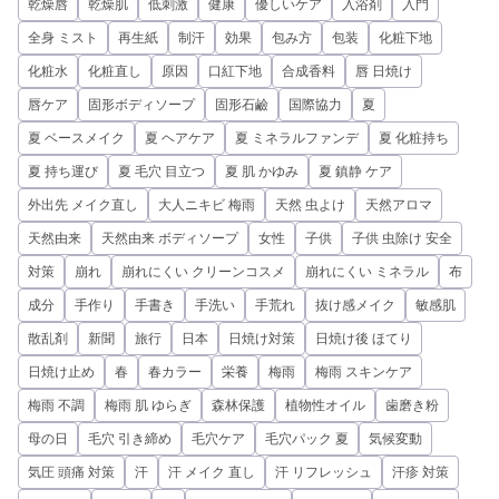
乾燥唇
乾燥肌
低刺激
健康
優しいケア
入浴剤
入門
全身 ミスト
再生紙
制汗
効果
包み方
包装
化粧下地
化粧水
化粧直し
原因
口紅下地
合成香料
唇 日焼け
唇ケア
固形ボディソープ
固形石鹼
国際協力
夏
夏 ベースメイク
夏 ヘアケア
夏 ミネラルファンデ
夏 化粧持ち
夏 持ち運び
夏 毛穴 目立つ
夏 肌 かゆみ
夏 鎮静 ケア
外出先 メイク直し
大人ニキビ 梅雨
天然 虫よけ
天然アロマ
天然由来
天然由来 ボディソープ
女性
子供
子供 虫除け 安全
対策
崩れ
崩れにくい クリーンコスメ
崩れにくい ミネラル
布
成分
手作り
手書き
手洗い
手荒れ
抜け感メイク
敏感肌
散乱剤
新聞
旅行
日本
日焼け対策
日焼け後 ほてり
日焼け止め
春
春カラー
栄養
梅雨
梅雨 スキンケア
梅雨 不調
梅雨 肌 ゆらぎ
森林保護
植物性オイル
歯磨き粉
母の日
毛穴 引き締め
毛穴ケア
毛穴パック 夏
気候変動
気圧 頭痛 対策
汗
汗 メイク 直し
汗 リフレッシュ
汗疹 対策