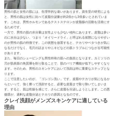
男性の肌と女性の肌には、生理学的な違いがあります。資生堂の研究による
と、男性の肌は女性に比べて皮脂分泌量が約2倍から3倍多いとされていま
す。これは、男性ホルモンであるテストステロンが皮脂腺の活動を活発にす
るためです。
一方で、男性の肌の水分量は女性よりも少ない傾向にあります。皮脂は多い
のに水分は少ない、つまり「オイリードライ」と呼ばれる状態になりやすい
のが男性の肌の特徴です。この状態を放置すると、テカリやベタつきが気に
なるだけでなく、毛穴の詰まりやニキビなどの肌トラブルにつながる可能性
があります。
また、毎日のシェービングも男性特有の肌への負担となります。カミソリの
刃が肌表面の角質層を削り取ることで、肌のバリア機能が低下しやすくなり
ます。そのため、男性のスキンケアにおいて洗顔は特に重要なステップとな
ります。
ここで注意したいのが、「ゴシゴシ洗い」です。皮脂やテカリが気になるか
らといって、強く擦って洗顔すると、必要な皮脂まで取り除いてしまいま
す。すると、肌は乾燥を感じて、さらに皮脂を分泌しようとします。この悪
循環が、過剰な皮脂分泌とテカリの原因となるのです。
クレイ洗顔がメンズスキンケアに適している
理由