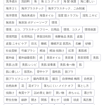
洗浄成分
洗顔料
海
海 エコ グッズ
海 髪 保護
海に優しい
海洋ゴミ
海洋プラスチック
海洋プラスチック、ごみ削減
海洋環境
海由来成分
海藻オイル
湿度 肌トラブル
湿気 ニキビ
無添加
無添加 ボディーソープ
環境
環境、エコ、プラスチックフリー、日用品
環境、コスメ
環境保護
環境問題
生理用品
界面活性剤
発酵食品 美肌
皮脂
皮脂 ニキビ ケア
目元
睡眠
睡眠不足 肌荒れ
石鹸
砂糖
社会貢献
竹歯ブラシ
精油
精油 虫除け
紅茶
素肌感
紫外線
紫外線吸収剤
綿
美容オイル
美容液
美容習慣
美肌
美肌 お茶
美肌 レシピ
美肌 栄養素
美肌 食べ物
肌
肌に優しい
肌荒れ
背中ケア
脂性肌
脱プラ
脱プラ ピクニック
腸内環境 肌
腸活
自律神経 梅雨
自然派
自然由来
花
花ギフト
落ちにくい メイク オフ
落とし方
虫除け
角質ケア
詰め替え 旅行
買い物
赤ちゃん
選び方
野生生物
鎮静
開き
関係
青ヒゲ
頭痛
頭皮
風呂敷