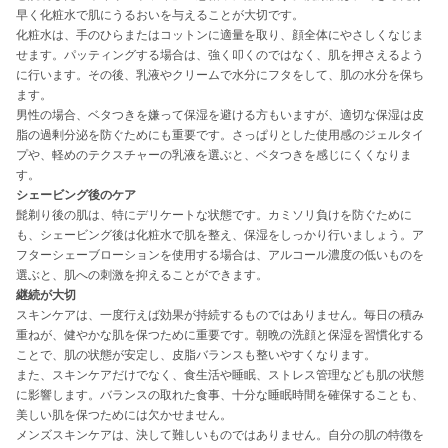
早く化粧水で肌にうるおいを与えることが大切です。
化粧水は、手のひらまたはコットンに適量を取り、顔全体にやさしくなじま
せます。パッティングする場合は、強く叩くのではなく、肌を押さえるよう
に行います。その後、乳液やクリームで水分にフタをして、肌の水分を保ち
ます。
男性の場合、ベタつきを嫌って保湿を避ける方もいますが、適切な保湿は皮
脂の過剰分泌を防ぐためにも重要です。さっぱりとした使用感のジェルタイ
プや、軽めのテクスチャーの乳液を選ぶと、ベタつきを感じにくくなりま
す。
シェービング後のケア
髭剃り後の肌は、特にデリケートな状態です。カミソリ負けを防ぐために
も、シェービング後は化粧水で肌を整え、保湿をしっかり行いましょう。ア
フターシェーブローションを使用する場合は、アルコール濃度の低いものを
選ぶと、肌への刺激を抑えることができます。
継続が大切
スキンケアは、一度行えば効果が持続するものではありません。毎日の積み
重ねが、健やかな肌を保つために重要です。朝晩の洗顔と保湿を習慣化する
ことで、肌の状態が安定し、皮脂バランスも整いやすくなります。
また、スキンケアだけでなく、食生活や睡眠、ストレス管理なども肌の状態
に影響します。バランスの取れた食事、十分な睡眠時間を確保することも、
美しい肌を保つためには欠かせません。
メンズスキンケアは、決して難しいものではありません。自分の肌の特徴を