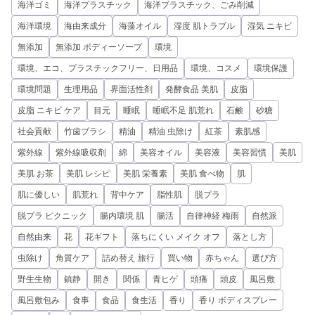
海洋ゴミ
海洋プラスチック
海洋プラスチック、ごみ削減
海洋環境
海由来成分
海藻オイル
湿度 肌トラブル
湿気 ニキビ
無添加
無添加 ボディーソープ
環境
環境、エコ、プラスチックフリー、日用品
環境、コスメ
環境保護
環境問題
生理用品
界面活性剤
発酵食品 美肌
皮脂
皮脂 ニキビ ケア
目元
睡眠
睡眠不足 肌荒れ
石鹸
砂糖
社会貢献
竹歯ブラシ
精油
精油 虫除け
紅茶
素肌感
紫外線
紫外線吸収剤
綿
美容オイル
美容液
美容習慣
美肌
美肌 お茶
美肌 レシピ
美肌 栄養素
美肌 食べ物
肌
肌に優しい
肌荒れ
背中ケア
脂性肌
脱プラ
脱プラ ピクニック
腸内環境 肌
腸活
自律神経 梅雨
自然派
自然由来
花
花ギフト
落ちにくい メイク オフ
落とし方
虫除け
角質ケア
詰め替え 旅行
買い物
赤ちゃん
選び方
野生生物
鎮静
開き
関係
青ヒゲ
頭痛
頭皮
風呂敷
風呂敷包み
食事
食品
食生活
香り
香り ボディスプレー