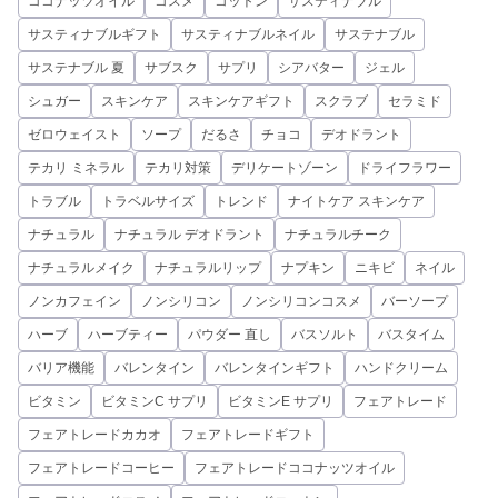
ココナッツオイル
コスメ
コットン
サスティナブル
サスティナブルギフト
サスティナブルネイル
サステナブル
サステナブル 夏
サブスク
サプリ
シアバター
ジェル
シュガー
スキンケア
スキンケアギフト
スクラブ
セラミド
ゼロウェイスト
ソープ
だるさ
チョコ
デオドラント
テカリ ミネラル
テカリ対策
デリケートゾーン
ドライフラワー
トラブル
トラベルサイズ
トレンド
ナイトケア スキンケア
ナチュラル
ナチュラル デオドラント
ナチュラルチーク
ナチュラルメイク
ナチュラルリップ
ナプキン
ニキビ
ネイル
ノンカフェイン
ノンシリコン
ノンシリコンコスメ
バーソープ
ハーブ
ハーブティー
パウダー 直し
バスソルト
バスタイム
バリア機能
バレンタイン
バレンタインギフト
ハンドクリーム
ビタミン
ビタミンC サプリ
ビタミンE サプリ
フェアトレード
フェアトレードカカオ
フェアトレードギフト
フェアトレードコーヒー
フェアトレードココナッツオイル