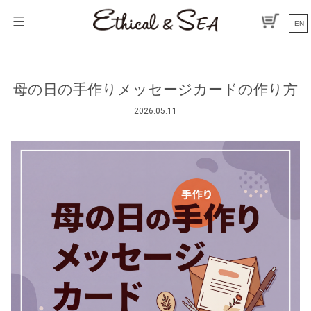
コ
ン
EN
テ
ン
ツ
へ
母の日の手作りメッセージカードの作り方
ス
キ
2026.05.11
ッ
プ