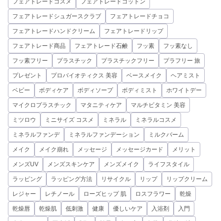
フェアトレードコスメ
フェアトレードコットン
フェアトレードシュガースクラブ
フェアトレードチョコ
フェアトレードハンドクリーム
フェアトレードリップ
フェアトレード商品
フェアトレード石鹸
フッ素
フッ素なし
フッ素フリー
プラスチック
プラスチックフリー
プラフリー 旅
プレゼント
プロバイオティクス 美容
ベースメイク
ヘアミスト
ベビー
ボディケア
ボディソープ
ボディミスト
ホワイトデー
マイクロプラスチック
マタニティケア
マルチビタミン 美容
ミツロウ
ミニサイズ コスメ
ミネラル
ミネラルコスメ
ミネラルファンデ
ミネラルファンデーション
ミルクバーム
メイク
メイク崩れ
メッセージ
メッセージカード
メリット
メンズUV
メンズスキンケア
メンズメイク
ライフスタイル
ラッピング
ラッピング方法
リサイクル
リップ
リップクリーム
レジャー
レチノール
ローズヒップ 肌
ロスフラワー
乾燥
乾燥唇
乾燥肌
低刺激
健康
優しいケア
入浴剤
入門