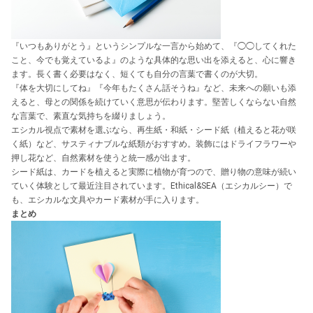
『いつもありがとう』というシンプルな一言から始めて、『◯◯してくれた
こと、今でも覚えているよ』のような具体的な思い出を添えると、心に響き
ます。長く書く必要はなく、短くても自分の言葉で書くのが大切。
『体を大切にしてね』『今年もたくさん話そうね』など、未来への願いも添
えると、母との関係を続けていく意思が伝わります。堅苦しくならない自然
な言葉で、素直な気持ちを綴りましょう。
エシカル視点で素材を選ぶなら、再生紙・和紙・シード紙（植えると花が咲
く紙）など、サスティナブルな紙類がおすすめ。装飾にはドライフラワーや
押し花など、自然素材を使うと統一感が出ます。
シード紙は、カードを植えると実際に植物が育つので、贈り物の意味が続い
ていく体験として最近注目されています。Ethical&SEA（エシカルシー）で
も、エシカルな文具やカード素材が手に入ります。
まとめ