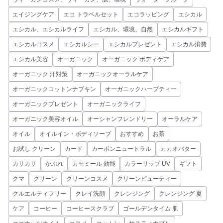
エイジングケア
エコ トラベルセット
エコラッピング
エシカル
エシカル、エシカルライフ
エシカル、環境、自然
エシカルギフト
エシカルコスメ
エシカルシー
エシカルプレゼント
エシカル消費
エシカル美容
オーガニック
オーガニック ボディケア
オーガニック 汗対策
オーガニックオーラルケア
オーガニックコットンナプキン
オーガニックハーブティー
オーガニックプレゼント
オーガニックライフ
オーガニック美容オイル
オーシャンフレンドリー
オーラルケア
オイル
オイルイン・ボディソープ
おすすめ
お茶
お試し クリーン
カード
カーボンニュートラル
カカオバター
カサカサ
かぶれ
カモミール 効能
カラーリップ UV
ギフト
クマ
クリーン
クリーンコスメ
クリーンビューティー
クルエルティフリー
クレイ洗顔
クレンジング
クレンジング 夏
ケア
コーヒー
コーヒースクラブ
ゴールデンタイム 肌