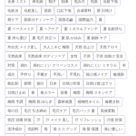
全身 ミスト
再生紙
制汗
効果
包み方
包装
化粧下地
化粧水
化粧直し
原因
口紅下地
合成香料
唇 日焼け
唇ケア
固形ボディソープ
固形石鹼
国際協力
夏
夏 ベースメイク
夏 ヘアケア
夏 ミネラルファンデ
夏 化粧持ち
夏 持ち運び
夏 毛穴 目立つ
夏 肌 かゆみ
夏 鎮静 ケア
外出先 メイク直し
大人ニキビ 梅雨
天然 虫よけ
天然アロマ
天然由来
天然由来 ボディソープ
女性
子供
子供 虫除け 安全
対策
崩れ
崩れにくい クリーンコスメ
崩れにくい ミネラル
布
成分
手作り
手書き
手洗い
手荒れ
抜け感メイク
敏感肌
散乱剤
新聞
旅行
日本
日焼け対策
日焼け後 ほてり
日焼け止め
春
春カラー
栄養
梅雨
梅雨 スキンケア
梅雨 不調
梅雨 肌 ゆらぎ
森林保護
植物性オイル
歯磨き粉
母の日
毛穴 引き締め
毛穴ケア
毛穴パック 夏
気候変動
気圧 頭痛 対策
汗
汗 メイク 直し
汗 リフレッシュ
汗疹 対策
洗浄成分
洗顔料
海
海 エコ グッズ
海 髪 保護
海に優しい