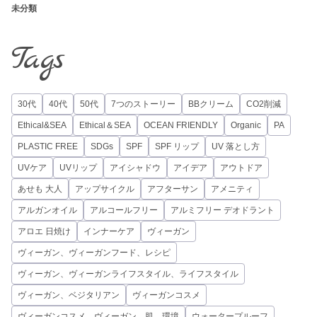
未分類
Tags
30代
40代
50代
7つのストーリー
BBクリーム
CO2削減
Ethical&SEA
Ethical＆SEA
OCEAN FRIENDLY
Organic
PA
PLASTIC FREE
SDGs
SPF
SPF リップ
UV 落とし方
UVケア
UVリップ
アイシャドウ
アイデア
アウトドア
あせも 大人
アップサイクル
アフターサン
アメニティ
アルガンオイル
アルコールフリー
アルミフリー デオドラント
アロエ 日焼け
インナーケア
ヴィーガン
ヴィーガン、ヴィーガンフード、レシピ
ヴィーガン、ヴィーガンライフスタイル、ライフスタイル
ヴィーガン、ベジタリアン
ヴィーガンコスメ
ヴィーガンコスメ、ヴィーガン、肌、環境
ウォータープルーフ