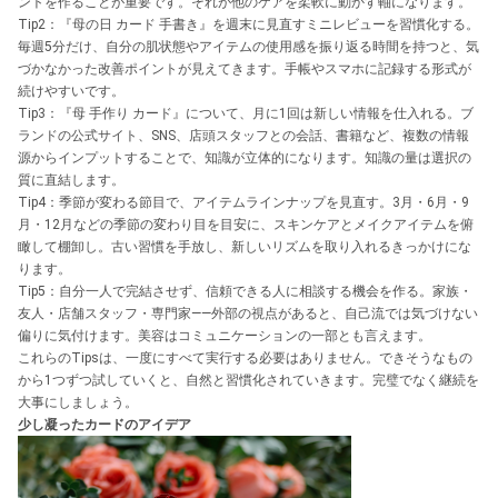
ントを作ることが重要です。それが他のケアを柔軟に動かす軸になります。
Tip2：『母の日 カード 手書き』を週末に見直すミニレビューを習慣化する。
毎週5分だけ、自分の肌状態やアイテムの使用感を振り返る時間を持つと、気
づかなかった改善ポイントが見えてきます。手帳やスマホに記録する形式が
続けやすいです。
Tip3：『母 手作り カード』について、月に1回は新しい情報を仕入れる。ブ
ランドの公式サイト、SNS、店頭スタッフとの会話、書籍など、複数の情報
源からインプットすることで、知識が立体的になります。知識の量は選択の
質に直結します。
Tip4：季節が変わる節目で、アイテムラインナップを見直す。3月・6月・9
月・12月などの季節の変わり目を目安に、スキンケアとメイクアイテムを俯
瞰して棚卸し。古い習慣を手放し、新しいリズムを取り入れるきっかけにな
ります。
Tip5：自分一人で完結させず、信頼できる人に相談する機会を作る。家族・
友人・店舗スタッフ・専門家——外部の視点があると、自己流では気づけない
偏りに気付けます。美容はコミュニケーションの一部とも言えます。
これらのTipsは、一度にすべて実行する必要はありません。できそうなもの
から1つずつ試していくと、自然と習慣化されていきます。完璧でなく継続を
大事にしましょう。
少し凝ったカードのアイデア