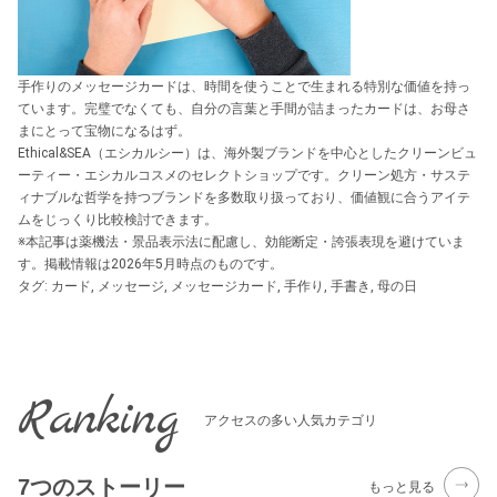
手作りのメッセージカードは、時間を使うことで生まれる特別な価値を持っ
ています。完璧でなくても、自分の言葉と手間が詰まったカードは、お母さ
まにとって宝物になるはず。
Ethical&SEA（エシカルシー）は、海外製ブランドを中心としたクリーンビュ
ーティー・エシカルコスメのセレクトショップです。クリーン処方・サステ
ィナブルな哲学を持つブランドを多数取り扱っており、価値観に合うアイテ
ムをじっくり比較検討できます。
※本記事は薬機法・景品表示法に配慮し、効能断定・誇張表現を避けていま
す。掲載情報は2026年5月時点のものです。
タグ:
カード
,
メッセージ
,
メッセージカード
,
手作り
,
手書き
,
母の日
Ranking
アクセスの多い人気カテゴリ
7つのストーリー
もっと見る