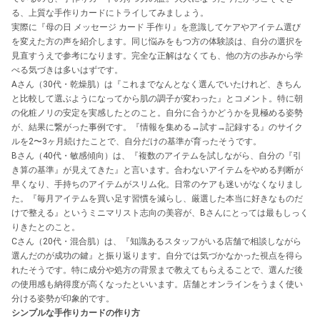
る、上質な手作りカードにトライしてみましょう。
実際に『母の日 メッセージ カード 手作り』を意識してケアやアイテム選び
を変えた方の声を紹介します。同じ悩みをもつ方の体験談は、自分の選択を
見直すうえで参考になります。完全な正解はなくても、他の方の歩みから学
べる気づきは多いはずです。
Aさん（30代・乾燥肌）は『これまでなんとなく選んでいたけれど、きちん
と比較して選ぶようになってから肌の調子が変わった』とコメント。特に朝
の化粧ノリの安定を実感したとのこと。自分に合うかどうかを見極める姿勢
が、結果に繋がった事例です。『情報を集める→試す→記録する』のサイク
ルを2〜3ヶ月続けたことで、自分だけの基準が育ったそうです。
Bさん（40代・敏感傾向）は、『複数のアイテムを試しながら、自分の『引
き算の基準』が見えてきた』と言います。合わないアイテムをやめる判断が
早くなり、手持ちのアイテムがスリム化。日常のケアも迷いがなくなりまし
た。『毎月アイテムを買い足す習慣を減らし、厳選した本当に好きなものだ
けで整える』というミニマリスト志向の美容が、Bさんにとっては最もしっく
りきたとのこと。
Cさん（20代・混合肌）は、『知識あるスタッフがいる店舗で相談しながら
選んだのが成功の鍵』と振り返ります。自分では気づかなかった視点を得ら
れたそうです。特に成分や処方の背景まで教えてもらえることで、選んだ後
の使用感も納得度が高くなったといいます。店舗とオンラインをうまく使い
分ける姿勢が印象的です。
シンプルな手作りカードの作り方