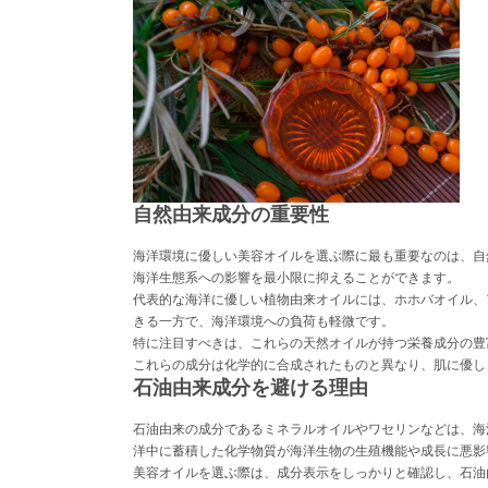
自然由来成分の重要性
海洋環境に優しい美容オイルを選ぶ際に最も重要なのは、自
海洋生態系への影響を最小限に抑えることができます。
代表的な海洋に優しい植物由来オイルには、ホホバオイル、
きる一方で、海洋環境への負荷も軽微です。
特に注目すべきは、これらの天然オイルが持つ栄養成分の豊
これらの成分は化学的に合成されたものと異なり、肌に優し
石油由来成分を避ける理由
石油由来の成分であるミネラルオイルやワセリンなどは、海
洋中に蓄積した化学物質が海洋生物の生殖機能や成長に悪影
美容オイルを選ぶ際は、成分表示をしっかりと確認し、石油