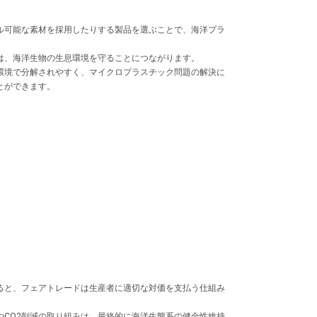
ル可能な素材を採用したりする製品を選ぶことで、海洋プラ
は、海洋生物の生息環境を守ることにつながります。
環境で分解されやすく、マイクロプラスチック問題の解決に
とができます。
ると、フェアトレードは生産者に適切な対価を支払う仕組み
CO2削減の取り組みは、最終的に海洋生態系の健全性維持