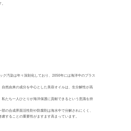
す。
ク汚染は年々深刻化しており、2050年には海洋中のプラス
、自然由来の成分を中心とした美容オイルは、生分解性が高
、私たち一人ひとりが海洋保護に貢献できるという意識を持
一部の合成界面活性剤や防腐剤は海水中で分解されにくく、
考慮することの重要性がますます高まっています。