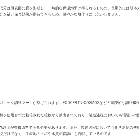
成分は肌表面に膜を形成し、一時的な保湿効果は得られるものの、長期的には肌本
分を補い保つ効果が期待できるため、健やかな肌作りには欠かせません。
ニック認証マークが挙げられます。ECOCERTやCOSMOSなどの国際的な認証
料を使用せずに栽培された植物から抽出されており、製造過程においても環境への
5%以上が有機原料である必要があります。また、製造過程においても化学溶剤の使
境だけでなく、生産地の土壌や水質の保護にも貢献しているのです。