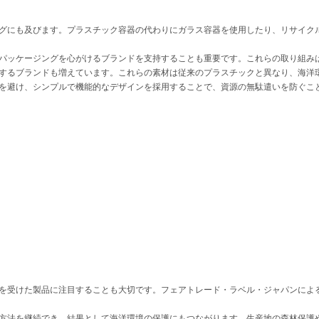
グにも及びます。プラスチック容器の代わりにガラス容器を使用したり、リサイク
パッケージングを心がけるブランドを支持することも重要です。これらの取り組み
するブランドも増えています。これらの素材は従来のプラスチックと異なり、海洋
を避け、シンプルで機能的なデザインを採用することで、資源の無駄遣いを防ぐこ
を受けた製品に注目することも大切です。フェアトレード・ラベル・ジャパンによ
方法を継続でき、結果として海洋環境の保護にもつながります。生産地の森林保護や