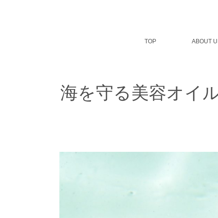
コ
ン
テ
ン
TOP
ABOUT U
ツ
へ
ス
キ
ッ
海を守る美容オイ
プ