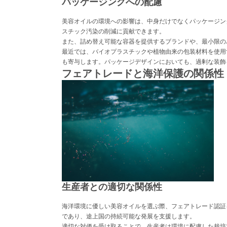
パッケージングへの配慮
美容オイルの環境への影響は、中身だけでなくパッケージン
スチック汚染の削減に貢献できます。
また、詰め替え可能な容器を提供するブランドや、最小限の
最近では、バイオプラスチックや植物由来の包装材料を使用
も寄与します。パッケージデザインにおいても、過剰な装飾
フェアトレードと海洋保護の関係性
生産者との適切な関係性
海洋環境に優しい美容オイルを選ぶ際、フェアトレード認証
であり、途上国の持続可能な発展を支援します。
適切な対価を受け取ることで、生産者は環境に配慮した栽培