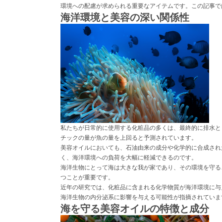
環境への配慮が求められる重要なアイテムです。この記事で
海洋環境と美容の深い関係性
私たちが日常的に使用する化粧品の多くは、最終的に排水と
チックの量が魚の量を上回ると予測されています。
美容オイルにおいても、石油由来の成分や化学的に合成され
く、海洋環境への負荷を大幅に軽減できるのです。
海洋生物にとって海は大きな我が家であり、その環境を守る
つことが重要です。
近年の研究では、化粧品に含まれる化学物質が海洋環境に与
海洋生物の内分泌系に影響を与える可能性が指摘されていま
海を守る美容オイルの特徴と成分