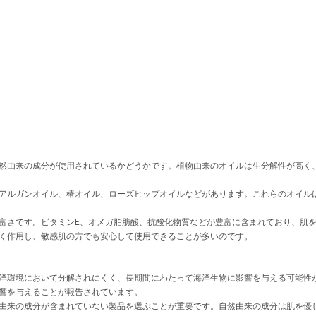
然由来の成分が使用されているかどうかです。植物由来のオイルは生分解性が高く
アルガンオイル、椿オイル、ローズヒップオイルなどがあります。これらのオイル
富さです。ビタミンE、オメガ脂肪酸、抗酸化物質などが豊富に含まれており、肌
く作用し、敏感肌の方でも安心して使用できることが多いのです。
洋環境において分解されにくく、長期間にわたって海洋生物に影響を与える可能性があ
響を与えることが報告されています。
由来の成分が含まれていない製品を選ぶことが重要です。自然由来の成分は肌を優