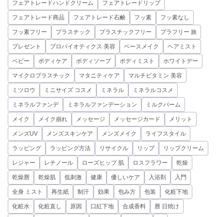
フェアトレードハンドクリーム
フェアトレードリップ
フェアトレード商品
フェアトレード石鹸
フッ素
フッ素なし
フッ素フリー
プラスチック
プラスチックフリー
プラフリー 旅
プレゼント
プロバイオティクス 美容
ベースメイク
ヘアミスト
ベビー
ボディケア
ボディソープ
ボディミスト
ホワイトデー
マイクロプラスチック
マタニティケア
マルチビタミン 美容
ミツロウ
ミニサイズ コスメ
ミネラル
ミネラルコスメ
ミネラルファンデ
ミネラルファンデーション
ミルクバーム
メイク
メイク崩れ
メッセージ
メッセージカード
メリット
メンズUV
メンズスキンケア
メンズメイク
ライフスタイル
ラッピング
ラッピング方法
リサイクル
リップ
リップクリーム
レジャー
レチノール
ローズヒップ 肌
ロスフラワー
乾燥
乾燥唇
乾燥肌
低刺激
健康
優しいケア
入浴剤
入門
全身 ミスト
再生紙
制汗
効果
包み方
包装
化粧下地
化粧水
化粧直し
原因
口紅下地
合成香料
唇 日焼け