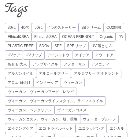
Tags
30代
40代
50代
7つのストーリー
BBクリーム
CO2削減
Ethical&SEA
Ethical＆SEA
OCEAN FRIENDLY
Organic
PA
PLASTIC FREE
SDGs
SPF
SPF リップ
UV 落とし方
UVケア
UVリップ
アイシャドウ
アイデア
アウトドア
あせも 大人
アップサイクル
アフターサン
アメニティ
アルガンオイル
アルコールフリー
アルミフリー デオドラント
アロエ 日焼け
インナーケア
ヴィーガン
ヴィーガン、ヴィーガンフード、レシピ
ヴィーガン、ヴィーガンライフスタイル、ライフスタイル
ヴィーガン、ベジタリアン
ヴィーガンコスメ
ヴィーガンコスメ、ヴィーガン、肌、環境
ウォータープルーフ
エイジングケア
エコ トラベルセット
エコラッピング
エシカル