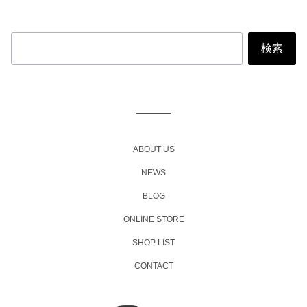
投
稿
ナ
ビ
ABOUT US
ゲ
NEWS
ー
BLOG
シ
ョ
ONLINE STORE
ン
SHOP LIST
CONTACT