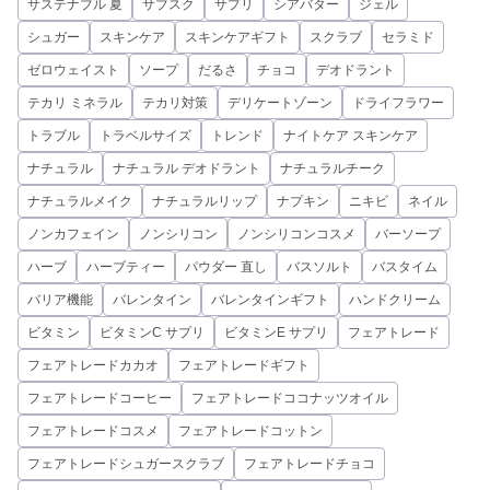
サステナブル 夏
サブスク
サプリ
シアバター
ジェル
シュガー
スキンケア
スキンケアギフト
スクラブ
セラミド
ゼロウェイスト
ソープ
だるさ
チョコ
デオドラント
テカリ ミネラル
テカリ対策
デリケートゾーン
ドライフラワー
トラブル
トラベルサイズ
トレンド
ナイトケア スキンケア
ナチュラル
ナチュラル デオドラント
ナチュラルチーク
ナチュラルメイク
ナチュラルリップ
ナプキン
ニキビ
ネイル
ノンカフェイン
ノンシリコン
ノンシリコンコスメ
バーソープ
ハーブ
ハーブティー
パウダー 直し
バスソルト
バスタイム
バリア機能
バレンタイン
バレンタインギフト
ハンドクリーム
ビタミン
ビタミンC サプリ
ビタミンE サプリ
フェアトレード
フェアトレードカカオ
フェアトレードギフト
フェアトレードコーヒー
フェアトレードココナッツオイル
フェアトレードコスメ
フェアトレードコットン
フェアトレードシュガースクラブ
フェアトレードチョコ