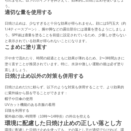
られません。以下のポイントを押さえて、効果的に日焼け止めを使いましょ
う。
適切な量を使用する
日焼け止めは、少なすぎると十分な効果が得られません。顔には5円玉大（約
1/4ティースプーン）、腕や脚などの露出部分には適量を塗るようにしましょ
う。SPF値は適量を塗ることを前提に設定されているため、少量しか塗らない
と表示されている効果が得られないことになります。
こまめに塗り直す
汗や水で流れたり、時間の経過とともに効果が薄れるため、2〜3時間おきに
塗り直すことが推奨されています。特に、水泳や激しい運動の後は必ず塗り
直しましょう。
日焼け止め以外の対策も併用する
日焼け止めだけに頼らず、以下のような対策も併用することで、より効果的
に紫外線から肌を守ることができます：
帽子や日傘の使用
UVカット機能のある衣服の着用
日陰を利用する
紫外線の強い時間帯（10時〜14時頃）の外出を控える
環境に配慮した日焼け止めの正しい落とし方
環境に配慮した日焼け止めを使っても、その落とし方が適切でなければ、環