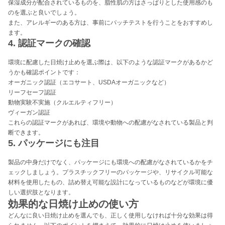
保湿成分が配合されているものを、脂性肌の方はさっぱりとした使用感のも
のを選ぶと良いでしょう。
また、アレルギーのある方は、事前にパッチテストを行うことをおすすめし
ます。
4. 認証マークの確認
環境に配慮した日焼け止めを選ぶ際は、以下のような認証マークがあるかど
うかも確認ポイントです：
オーガニック認証（エコサート、USDAオーガニックなど）
リーフセーフ認証
動物実験不実施（クルエルティフリー）
ヴィーガン認証
これらの認証マークがあれば、環境や動物への配慮がなされている製品と判
断できます。
5. パッケージにも注目
製品の中身だけでなく、パッケージにも環境への配慮がなされているかをチ
ェックしましょう。プラスチックフリーのパッケージや、リサイクル可能な
材料を使用したもの、詰め替え可能な設計になっているものなどが環境に優
しい選択肢となります。
効果的な日焼け止めの使い方
どんなに良い日焼け止めを選んでも、正しく使用しなければ十分な効果は得