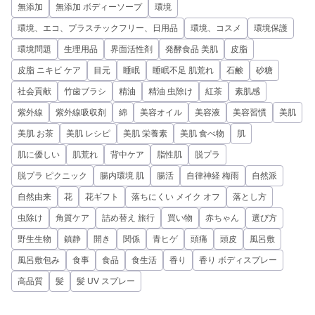
無添加
無添加 ボディーソープ
環境
環境、エコ、プラスチックフリー、日用品
環境、コスメ
環境保護
環境問題
生理用品
界面活性剤
発酵食品 美肌
皮脂
皮脂 ニキビ ケア
目元
睡眠
睡眠不足 肌荒れ
石鹸
砂糖
社会貢献
竹歯ブラシ
精油
精油 虫除け
紅茶
素肌感
紫外線
紫外線吸収剤
綿
美容オイル
美容液
美容習慣
美肌
美肌 お茶
美肌 レシピ
美肌 栄養素
美肌 食べ物
肌
肌に優しい
肌荒れ
背中ケア
脂性肌
脱プラ
脱プラ ピクニック
腸内環境 肌
腸活
自律神経 梅雨
自然派
自然由来
花
花ギフト
落ちにくい メイク オフ
落とし方
虫除け
角質ケア
詰め替え 旅行
買い物
赤ちゃん
選び方
野生生物
鎮静
開き
関係
青ヒゲ
頭痛
頭皮
風呂敷
風呂敷包み
食事
食品
食生活
香り
香り ボディスプレー
高品質
髪
髪 UV スプレー