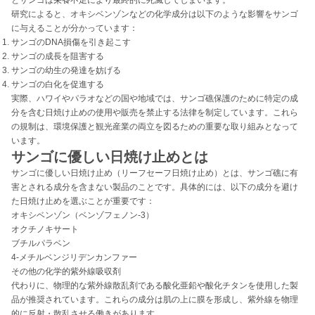
とサンゴは栄養不足により最終的に死滅してしまいます。
研究によると、オキシベンゾンなどの化学成分は以下のような影響をサンゴ
に与えることが分かっています：
サンゴのDNA損傷を引き起こす
サンゴの成長を阻害する
サンゴの幼生の発達を妨げる
サンゴの白化を促進する
実際、ハワイやパラオなどの国や地域では、サンゴ礁保護のために特定の成
分を含む日焼け止めの使用や販売を禁止する法律を制定しています。これら
の規制は、環境保護と観光産業の両立を図るための重要な取り組みとなって
います。
サンゴに優しい日焼け止めとは
サンゴに優しい日焼け止め（リーフセーフ日焼け止め）とは、サンゴ礁に有
害とされる成分を含まない製品のことです。具体的には、以下の成分を避け
た日焼け止めを選ぶことが重要です：
オキシベンゾン（ベンゾフェノン-3）
オクチノキサート
ブチルパラベン
4-メチルベンジリデンカンファー
その他の化学的紫外線吸収剤
代わりに、物理的な紫外線散乱剤である酸化亜鉛や酸化チタンを使用した製
品が推奨されています。これらの成分は肌の上に膜を形成し、紫外線を物理
的に反射・散乱させる働きがあります。