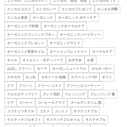
エシカル、エシカルライフ
エシカル、環境、自然
エシカルギフト
エシカルコスメ
エシカルシー
エシカルプレゼント
エシカル消費
エシカル美容
オーガニック
オーガニック ボディケア
オーガニック 汗対策
オーガニックオーラルケア
オーガニックコットンナプキン
オーガニックハーブティー
オーガニックプレゼント
オーガニックライフ
オーガニック美容オイル
オーシャンフレンドリー
オーラルケア
オイル
オイルイン・ボディソープ
おすすめ
お茶
お試し クリーン
カード
カーボンニュートラル
カカオバター
カサカサ
かぶれ
カモミール 効能
カラーリップ UV
ギフト
クマ
クリーン
クリーンコスメ
クリーンビューティー
クルエルティフリー
クレイ洗顔
クレンジング
クレンジング 夏
ケア
コーヒー
コーヒースクラブ
ゴールデンタイム 肌
ココナッツオイル
コスメ
コットン
サスティナブル
サスティナブルギフト
サスティナブルネイル
サステナブル