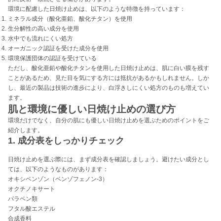
環境に配慮した日焼け止めは、以下のような特徴を持っています：
ミネラル成分（酸化亜鉛、酸化チタン）を使用
生分解性の高い成分を使用
水中でも流れにくい処方
オーガニック認証を受けた成分を使用
環境保護団体の認証を受けている
ただし、酸化亜鉛や酸化チタンを使用した日焼け止めは、肌に白い膜を残す
ことがあるため、見た目を気にする方には抵抗があるかもしれません。しか
し、最近の製品は技術の進歩により、白浮きしにくい処方のものも増えてい
ます。
肌と環境に優しい日焼け止めの選び方
環境だけでなく、自分の肌にも優しい日焼け止めを選ぶためのポイントをご
紹介します。
1. 成分表をしっかりチェック
日焼け止めを選ぶ際には、まず成分表を確認しましょう。避けたい成分とし
ては、以下のようなものがあります：
オキシベンゾン（ベンゾフェノン-3）
オクチノキサート
パラベン類
フタル酸エステル
合成香料