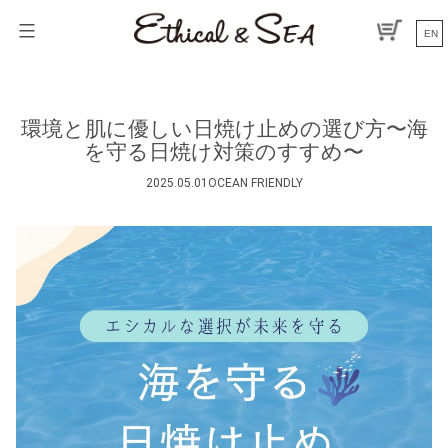
コ
ン
EN
テ
ン
ツ
へ
環境と肌に優しい日焼け止めの選び方〜海
ス
を守る日焼け対策のすすめ〜
キ
ッ
2025.05.01
OCEAN FRIENDLY
プ