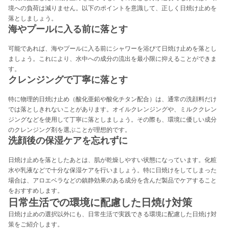
境への負荷は減りません。以下のポイントを意識して、正しく日焼け止めを
落としましょう。
海やプールに入る前に落とす
可能であれば、海やプールに入る前にシャワーを浴びて日焼け止めを落とし
ましょう。これにより、水中への成分の流出を最小限に抑えることができま
す。
クレンジングで丁寧に落とす
特に物理的日焼け止め（酸化亜鉛や酸化チタン配合）は、通常の洗顔料だけ
では落としきれないことがあります。オイルクレンジングや、ミルククレン
ジングなどを使用して丁寧に落としましょう。その際も、環境に優しい成分
のクレンジング剤を選ぶことが理想的です。
洗顔後の保湿ケアを忘れずに
日焼け止めを落としたあとは、肌が乾燥しやすい状態になっています。化粧
水や乳液などで十分な保湿ケアを行いましょう。特に日焼けをしてしまった
場合は、アロエベラなどの鎮静効果のある成分を含んだ製品でケアすること
をおすすめします。
日常生活での環境に配慮した日焼け対策
日焼け止めの選択以外にも、日常生活で実践できる環境に配慮した日焼け対
策をご紹介します。