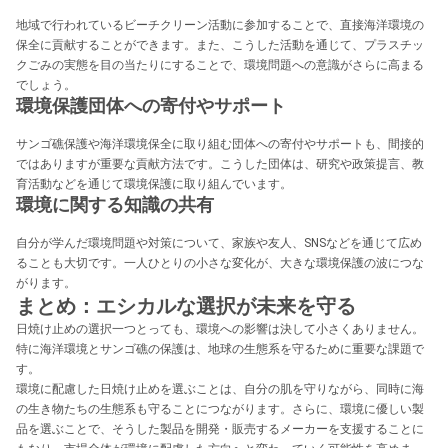
地域で行われているビーチクリーン活動に参加することで、直接海洋環境の
保全に貢献することができます。また、こうした活動を通じて、プラスチッ
クごみの実態を目の当たりにすることで、環境問題への意識がさらに高まる
でしょう。
環境保護団体への寄付やサポート
サンゴ礁保護や海洋環境保全に取り組む団体への寄付やサポートも、間接的
ではありますが重要な貢献方法です。こうした団体は、研究や政策提言、教
育活動などを通じて環境保護に取り組んでいます。
環境に関する知識の共有
自分が学んだ環境問題や対策について、家族や友人、SNSなどを通じて広め
ることも大切です。一人ひとりの小さな変化が、大きな環境保護の波につな
がります。
まとめ：エシカルな選択が未来を守る
日焼け止めの選択一つとっても、環境への影響は決して小さくありません。
特に海洋環境とサンゴ礁の保護は、地球の生態系を守るために重要な課題で
す。
環境に配慮した日焼け止めを選ぶことは、自分の肌を守りながら、同時に海
の生き物たちの生態系も守ることにつながります。さらに、環境に優しい製
品を選ぶことで、そうした製品を開発・販売するメーカーを支援することに