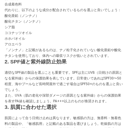
合成着色料
代わりに、以下のような成分が配合されているものを選ぶと良いでしょう：
酸化亜鉛（ノンナノ）
酸化チタン（ノンナノ）
シア脂
ココナッツオイル
ホホバオイル
アロエベラ
「ノンナノ」と記載があるものは、ナノ粒子化されていない酸化亜鉛や酸化
チタンを使用しており、体内への吸収リスクが低いとされています。
2. SPF値と紫外線防止効果
適切なSPF値の製品を選ぶことも重要です。SPFは主にUVB（日焼けの原因と
なる紫外線）からの保護効果を表しています。日常使いであればSPF30〜50
程度、海やプールなど長時間屋外で過ごす場合はSPF50+のものを選ぶと良い
でしょう。
また、UVA（肌の老化や深部ダメージの原因となる紫外線）からの保護効果
を表すPA値も確認しましょう。PA+++以上のものが推奨されます。
3. 肌質に合わせた選択
肌質によって合う日焼け止めは異なります。敏感肌の方は、無香料・無着色
料の製品や、「敏感肌用」と記載のある製品を選びましょう。乾燥肌の方は