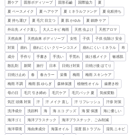
唇ケア
固形ボディソープ
固形石鹼
国際協力
夏
夏 ベースメイク
夏 ヘアケア
夏 ミネラルファンデ
夏 化粧持ち
夏 持ち運び
夏 毛穴 目立つ
夏 肌 かゆみ
夏 鎮静 ケア
外出先 メイク直し
大人ニキビ 梅雨
天然 虫よけ
天然アロマ
天然由来
天然由来 ボディソープ
女性
子供
子供 虫除け 安全
対策
崩れ
崩れにくい クリーンコスメ
崩れにくい ミネラル
布
成分
手作り
手書き
手洗い
手荒れ
抜け感メイク
敏感肌
散乱剤
新聞
旅行
日本
日焼け対策
日焼け後 ほてり
日焼け止め
春
春カラー
栄養
梅雨
梅雨 スキンケア
梅雨 不調
梅雨 肌 ゆらぎ
森林保護
植物性オイル
歯磨き粉
母の日
毛穴 引き締め
毛穴ケア
毛穴パック 夏
気候変動
気圧 頭痛 対策
汗
汗 メイク 直し
汗 リフレッシュ
汗疹 対策
洗浄成分
洗顔料
海
海 エコ グッズ
海 髪 保護
海に優しい
海洋ゴミ
海洋プラスチック
海洋プラスチック、ごみ削減
海洋環境
海由来成分
海藻オイル
湿度 肌トラブル
湿気 ニキビ