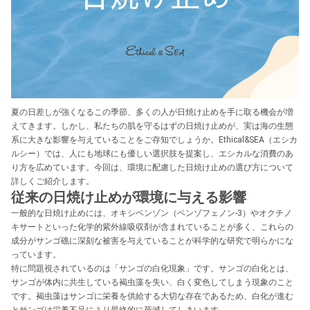
夏の日差しが強くなるこの季節、多くの人が日焼け止めを手に取る機会が増
えてきます。しかし、私たちの肌を守るはずの日焼け止めが、実は海の生態
系に大きな影響を与えていることをご存知でしょうか。Ethical&SEA（エシカ
ルシー）では、人にも地球にも優しい選択肢を提案し、エシカルな消費のあ
り方を広めています。今回は、環境に配慮した日焼け止めの選び方について
詳しくご紹介します。
従来の日焼け止めが環境に与える影響
一般的な日焼け止めには、オキシベンゾン（ベンゾフェノン-3）やオクチノ
キサートといった化学的紫外線吸収剤が含まれていることが多く、これらの
成分がサンゴ礁に深刻な被害を与えていることが科学的な研究で明らかにな
っています。
特に問題視されているのは「サンゴの白化現象」です。サンゴの白化とは、
サンゴが体内に共生している褐虫藻を失い、白く変色してしまう現象のこと
です。褐虫藻はサンゴに栄養を供給する大切な存在であるため、白化が進む