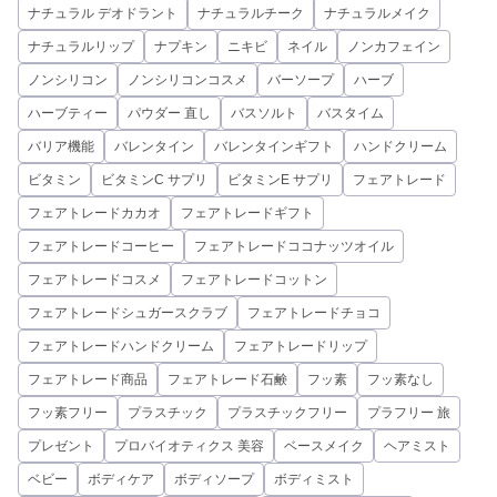
ナチュラル デオドラント
ナチュラルチーク
ナチュラルメイク
ナチュラルリップ
ナプキン
ニキビ
ネイル
ノンカフェイン
ノンシリコン
ノンシリコンコスメ
バーソープ
ハーブ
ハーブティー
パウダー 直し
バスソルト
バスタイム
バリア機能
バレンタイン
バレンタインギフト
ハンドクリーム
ビタミン
ビタミンC サプリ
ビタミンE サプリ
フェアトレード
フェアトレードカカオ
フェアトレードギフト
フェアトレードコーヒー
フェアトレードココナッツオイル
フェアトレードコスメ
フェアトレードコットン
フェアトレードシュガースクラブ
フェアトレードチョコ
フェアトレードハンドクリーム
フェアトレードリップ
フェアトレード商品
フェアトレード石鹸
フッ素
フッ素なし
フッ素フリー
プラスチック
プラスチックフリー
プラフリー 旅
プレゼント
プロバイオティクス 美容
ベースメイク
ヘアミスト
ベビー
ボディケア
ボディソープ
ボディミスト