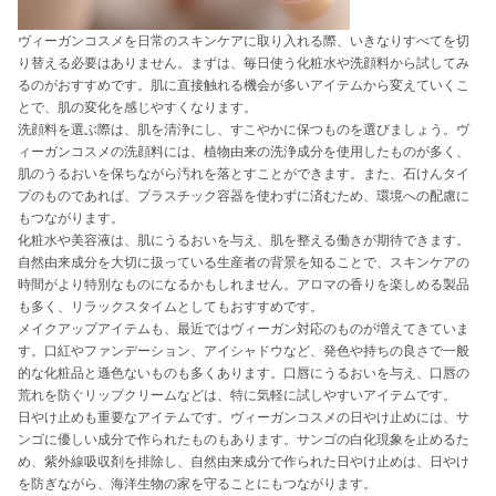
ヴィーガンコスメを日常のスキンケアに取り入れる際、いきなりすべてを切
り替える必要はありません。まずは、毎日使う化粧水や洗顔料から試してみ
るのがおすすめです。肌に直接触れる機会が多いアイテムから変えていくこ
とで、肌の変化を感じやすくなります。
洗顔料を選ぶ際は、肌を清浄にし、すこやかに保つものを選びましょう。ヴ
ィーガンコスメの洗顔料には、植物由来の洗浄成分を使用したものが多く、
肌のうるおいを保ちながら汚れを落とすことができます。また、石けんタイ
プのものであれば、プラスチック容器を使わずに済むため、環境への配慮に
もつながります。
化粧水や美容液は、肌にうるおいを与え、肌を整える働きが期待できます。
自然由来成分を大切に扱っている生産者の背景を知ることで、スキンケアの
時間がより特別なものになるかもしれません。アロマの香りを楽しめる製品
も多く、リラックスタイムとしてもおすすめです。
メイクアップアイテムも、最近ではヴィーガン対応のものが増えてきていま
す。口紅やファンデーション、アイシャドウなど、発色や持ちの良さで一般
的な化粧品と遜色ないものも多くあります。口唇にうるおいを与え、口唇の
荒れを防ぐリップクリームなどは、特に気軽に試しやすいアイテムです。
日やけ止めも重要なアイテムです。ヴィーガンコスメの日やけ止めには、サ
ンゴに優しい成分で作られたものもあります。サンゴの白化現象を止めるた
め、紫外線吸収剤を排除し、自然由来成分で作られた日やけ止めは、日やけ
を防ぎながら、海洋生物の家を守ることにもつながります。