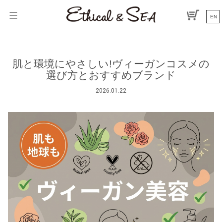
コ
ン
EN
テ
ン
ツ
へ
肌と環境にやさしい!ヴィーガンコスメの
ス
選び方とおすすめブランド
キ
ッ
2026.01.22
プ