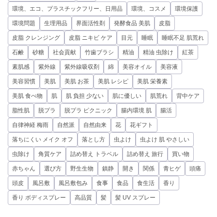
環境、エコ、プラスチックフリー、日用品
環境、コスメ
環境保護
環境問題
生理用品
界面活性剤
発酵食品 美肌
皮脂
皮脂 クレンジング
皮脂 ニキビ ケア
目元
睡眠
睡眠不足 肌荒れ
石鹸
砂糖
社会貢献
竹歯ブラシ
精油
精油 虫除け
紅茶
素肌感
紫外線
紫外線吸収剤
綿
美容オイル
美容液
美容習慣
美肌
美肌 お茶
美肌 レシピ
美肌 栄養素
美肌 食べ物
肌
肌 負担 少ない
肌に優しい
肌荒れ
背中ケア
脂性肌
脱プラ
脱プラ ピクニック
腸内環境 肌
腸活
自律神経 梅雨
自然派
自然由来
花
花ギフト
落ちにくい メイク オフ
落とし方
虫よけ
虫よけ 肌 やさしい
虫除け
角質ケア
詰め替え トラベル
詰め替え 旅行
買い物
赤ちゃん
選び方
野生生物
鎮静
開き
関係
青ヒゲ
頭痛
頭皮
風呂敷
風呂敷包み
食事
食品
食生活
香り
香り ボディスプレー
高品質
髪
髪 UV スプレー