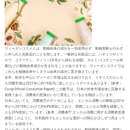
ヴィーガンコスメとは、動物由来の成分を一切使用せず、動物実験も行わず
に作られた化粧品のことを指します。一般的な化粧品には、ハチミツやミツ
ロウ、コラーゲン、ラノリン(羊毛から採れる油脂)、カルミン(コチニール色
素)などの動物由来成分が含まれることがありますが、ヴィーガンコスメでは
これらを植物由来やミネラル由来の成分に置き換えています。
近年、欧米を中心にヴィーガン市場は拡大を続けており、イギリスのエシカ
ル消費市場は2021年に約19兆円に達したというデータもあります。(参考：
Co-op Ethical Consumer Report) この数字は、日本の外食市場全体に匹敵する
規模であり、消費者の意識がいかに変化しているかを物語っています。
日本においても、消費者庁のデータによると、エシカル消費への興味は2016
年から2019年にかけて約64%増加しており、実際にエシカル消費を経験した
人も25%増加しています。(参考：消費者庁 エシカル消費に関する消費者意識
調査) このように、日本国内でもエシカルな選択への関心が少しずつ高まって
きている状況です。
ヴィーガンコスメを選ぶ理由は人それぞれですが、動物愛護の観点、環境へ