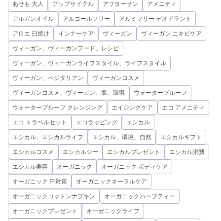
あせも 大人
アップサイクル
アフターサン
アメニティ
アルガンオイル
アルコールフリー
アルミフリー デオドラント
アロエ 日焼け
インナーケア
ヴィーガン
ヴィーガン ニキビケア
ヴィーガン、ヴィーガンフード、レシピ
ヴィーガン、ヴィーガンライフスタイル、ライフスタイル
ヴィーガン、ベジタリアン
ヴィーガンコスメ
ヴィーガンコスメ、ヴィーガン、肌、環境
ウォータープルーフ
ウォータープルーフ クレンジング
エイジングケア
エコ アメニティ
エコ トラベルセット
エコラッピング
エシカル
エシカル、エシカルライフ
エシカル、環境、自然
エシカルギフト
エシカルコスメ
エシカルシー
エシカルプレゼント
エシカル消費
エシカル美容
オーガニック
オーガニック ボディケア
オーガニック 汗対策
オーガニックオーラルケア
オーガニックコットンナプキン
オーガニックハーブティー
オーガニックプレゼント
オーガニックライフ