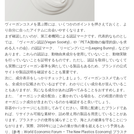
ヴィーガンコスメを選ぶ際には、いくつかのポイントを押さえておくと、よ
り自分に合ったアイテムに出会いやすくなります。
まず確認したいのが、第三者機関による認証マークです。代表的なものとし
ては、「ヴィーガン認証(Vegan Society)」や「PETA(動物の倫理的扱いを求
める人々の会)」の認証マーク、「リーピングバニー(Leaping Bunny)」などが
あります。これらの認証は、動物由来成分を使用していないこと、動物実験
を行っていないことを証明するものです。ただし、認証を取得していなくて
も実際にはヴィーガン基準を満たしている製品もあるため、ブランドの公式
サイトや製品説明を確認することも重要です。
次に、成分表示をしっかりチェックしましょう。ヴィーガンコスメであって
も、全成分が記載されているはずです。わかりにくい成分名が並んでいるこ
ともありますが、気になる成分があれば調べてみることをおすすめします。
また、「オーガニック成分配合」と書かれている場合も、どの程度の割合で
オーガニック成分が含まれているのかを確認すると良いでしょう。
容器やパッケージにも注目してみてください。環境に配慮したブランドであ
れば、リサイクル可能な素材や、詰め替え用の製品を用意していることがあ
ります。プラスチックの使用を減らすことで、海と人の健康を守ることにつ
ながります。実際、2050年にはごみの量が魚の量を超えるという予測もあ
り、(参考：World Economic Forum – The New Plastics Economy) プラスチ