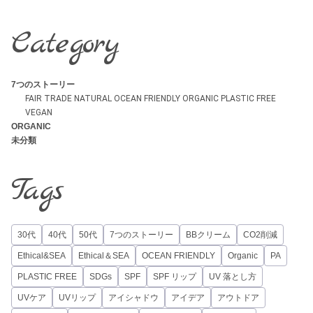
Category
7つのストーリー
FAIR TRADE
NATURAL
OCEAN FRIENDLY
ORGANIC
PLASTIC FREE
VEGAN
ORGANIC
未分類
Tags
30代
40代
50代
7つのストーリー
BBクリーム
CO2削減
Ethical&SEA
Ethical＆SEA
OCEAN FRIENDLY
Organic
PA
PLASTIC FREE
SDGs
SPF
SPF リップ
UV 落とし方
UVケア
UVリップ
アイシャドウ
アイデア
アウトドア