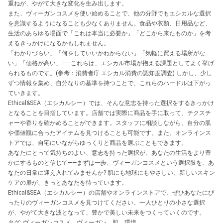
重ねが、やがて大きな変化を生み出します。
また、ヴィーガンコスメを使い始めることで、他の分野でもエシカルな選択
を意識するようになることも少なくありません。食品や衣類、日用品など、
生活のあらゆる場面で「これは本当に必要か」「どこから来たものか」を考
えるきっかけになるかもしれません。
「わかりづらい」「何をしていいかわからない」「気軽に買える場所がな
い」「価格が高い」——これらは、エシカル市場が抱える課題としてよく挙げ
られるものです。(参考：消費者庁 エシカル消費の認知度調査) しかし、少し
ずつ情報を集め、自分なりの基準を持つことで、これらのハードルは下がっ
ていきます。
Ethical&SEA（エシカルシー）では、そんな意志を持った選択をするきっかけ
となることを目指しています。店舗では実際に商品を手に取って、テクスチ
ャーや香りを確かめることができます。スタッフに相談しながら、自分の肌
や価値観に合ったアイテムを見つけることも可能です。また、オンラインス
トアでは、自宅にいながらゆっくりと商品を選ぶこともできます。
あなたにとって気持ちのよい、意志を持った選択が、あなたの生活をより豊
かにするものと信じて——まずは一歩、ヴィーガンコスメという選択肢を、あ
なたの日常に迎え入れてみませんか? 肌にも地球にもやさしい、新しいスキン
ケアの扉が、きっとあなたを待っています。
Ethical&SEA（エシカルシー）の店舗やオンラインストアで、ぜひあなたにぴ
ったりのヴィーガンコスメを見つけてください。一人ひとりの小さな選択
が、やがて大きな波となって、豊かで美しい未来をつくっていくのです。
タグ:
ヴィーガンコスメ、ヴィーガン、肌、環境