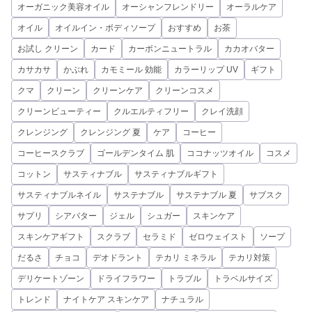
オーガニック美容オイル
オーシャンフレンドリー
オーラルケア
オイル
オイルイン・ボディソープ
おすすめ
お茶
お試し クリーン
カード
カーボンニュートラル
カカオバター
カサカサ
かぶれ
カモミール 効能
カラーリップ UV
ギフト
クマ
クリーン
クリーンケア
クリーンコスメ
クリーンビューティー
クルエルティフリー
クレイ洗顔
クレンジング
クレンジング 夏
ケア
コーヒー
コーヒースクラブ
ゴールデンタイム 肌
ココナッツオイル
コスメ
コットン
サスティナブル
サスティナブルギフト
サスティナブルネイル
サステナブル
サステナブル 夏
サブスク
サプリ
シアバター
ジェル
シュガー
スキンケア
スキンケアギフト
スクラブ
セラミド
ゼロウェイスト
ソープ
だるさ
チョコ
デオドラント
テカリ ミネラル
テカリ対策
デリケートゾーン
ドライフラワー
トラブル
トラベルサイズ
トレンド
ナイトケア スキンケア
ナチュラル