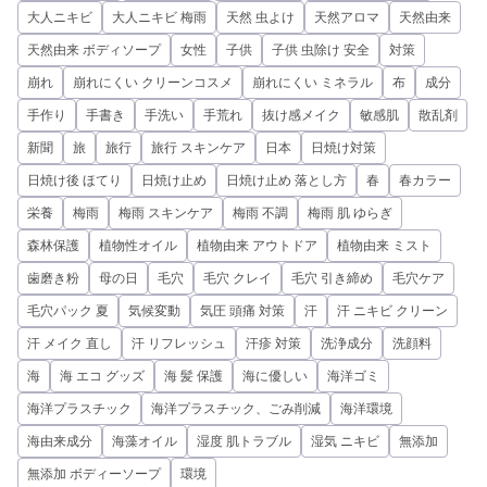
大人ニキビ
大人ニキビ 梅雨
天然 虫よけ
天然アロマ
天然由来
天然由来 ボディソープ
女性
子供
子供 虫除け 安全
対策
崩れ
崩れにくい クリーンコスメ
崩れにくい ミネラル
布
成分
手作り
手書き
手洗い
手荒れ
抜け感メイク
敏感肌
散乱剤
新聞
旅
旅行
旅行 スキンケア
日本
日焼け対策
日焼け後 ほてり
日焼け止め
日焼け止め 落とし方
春
春カラー
栄養
梅雨
梅雨 スキンケア
梅雨 不調
梅雨 肌 ゆらぎ
森林保護
植物性オイル
植物由来 アウトドア
植物由来 ミスト
歯磨き粉
母の日
毛穴
毛穴 クレイ
毛穴 引き締め
毛穴ケア
毛穴パック 夏
気候変動
気圧 頭痛 対策
汗
汗 ニキビ クリーン
汗 メイク 直し
汗 リフレッシュ
汗疹 対策
洗浄成分
洗顔料
海
海 エコ グッズ
海 髪 保護
海に優しい
海洋ゴミ
海洋プラスチック
海洋プラスチック、ごみ削減
海洋環境
海由来成分
海藻オイル
湿度 肌トラブル
湿気 ニキビ
無添加
無添加 ボディーソープ
環境