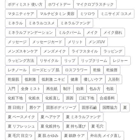
ボディミスト 使い方
ホワイトデー
マイクロプラスチック
マタニティケア
マルチビタミン 美容
ミツロウ
ミニサイズ コスメ
ミネラル
ミネラルコスメ
ミネラルファンデ
ミネラルファンデーション
ミルクバーム
メイク
メイク崩れ
メッセージ
メッセージカード
メリット
メンズUV
メンズスキンケア
メンズメイク
ライフスタイル
ラッピング
ラッピング方法
リサイクル
リップ
リップクリーム
レジャー
レチノール
ローズヒップ 肌
ロスフラワー
乾燥
乾燥唇
乾燥肌
低刺激
低刺激 ニキビ
健康
優しいケア
入浴剤
入門
全身 ミスト
再生紙
制汗
効果
包み方
包装
化粧下地
化粧水
化粧直し
原因
口紅下地
合成香料
唇 日焼け
唇ケア
固形ボディソープ
固形石鹼
国際協力
夏
夏 ベースメイク
夏 ヘアケア
夏 ミネラルファンデ
夏 リフレッシュ
夏 化粧持ち
夏 持ち運び
夏 毛穴
夏 毛穴 目立つ
夏 肌 かゆみ
夏 鎮静 ケア
外出先 メイク直し