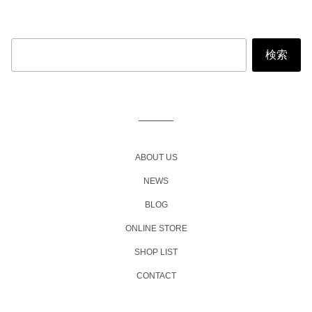
投
稿
ナ
ビ
ABOUT US
ゲ
NEWS
ー
BLOG
シ
ョ
ONLINE STORE
ン
SHOP LIST
CONTACT