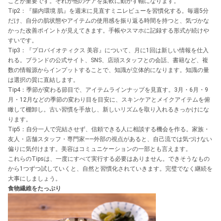
ことが重要です。それが他のケアを柔軟に動かす軸になります。
Tip2：『腸内環境 肌』を週末に見直すミニレビューを習慣化する。毎週5分
だけ、自分の肌状態やアイテムの使用感を振り返る時間を持つと、気づかな
かった改善ポイントが見えてきます。手帳やスマホに記録する形式が続けや
すいです。
Tip3：『プロバイオティクス 美容』について、月に1回は新しい情報を仕入
れる。ブランドの公式サイト、SNS、店頭スタッフとの会話、書籍など、複
数の情報源からインプットすることで、知識が立体的になります。知識の量
は選択の質に直結します。
Tip4：季節が変わる節目で、アイテムラインナップを見直す。3月・6月・9
月・12月などの季節の変わり目を目安に、スキンケアとメイクアイテムを俯
瞰して棚卸し。古い習慣を手放し、新しいリズムを取り入れるきっかけにな
ります。
Tip5：自分一人で完結させず、信頼できる人に相談する機会を作る。家族・
友人・店舗スタッフ・専門家——外部の視点があると、自己流では気づけない
偏りに気付けます。美容はコミュニケーションの一部とも言えます。
これらのTipsは、一度にすべて実行する必要はありません。できそうなもの
から1つずつ試していくと、自然と習慣化されていきます。完璧でなく継続を
大事にしましょう。
食物繊維をたっぷり