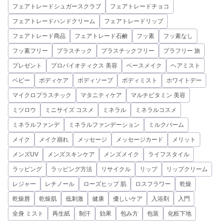
フェアトレードシュガースクラブ
フェアトレードチョコ
フェアトレードハンドクリーム
フェアトレードリップ
フェアトレード商品
フェアトレード石鹸
フッ素
フッ素なし
フッ素フリー
プラスチック
プラスチックフリー
プラフリー 旅
プレゼント
プロバイオティクス 美容
ベースメイク
ヘアミスト
ベビー
ボディケア
ボディソープ
ボディミスト
ホワイトデー
マイクロプラスチック
マタニティケア
マルチビタミン 美容
ミツロウ
ミニサイズ コスメ
ミネラル
ミネラルコスメ
ミネラルファンデ
ミネラルファンデーション
ミルクバーム
メイク
メイク崩れ
メッセージ
メッセージカード
メリット
メンズUV
メンズスキンケア
メンズメイク
ライフスタイル
ラッピング
ラッピング方法
リサイクル
リップ
リップクリーム
レジャー
レチノール
ローズヒップ 肌
ロスフラワー
乾燥
乾燥唇
乾燥肌
低刺激
健康
優しいケア
入浴剤
入門
全身 ミスト
再生紙
制汗
効果
包み方
包装
化粧下地