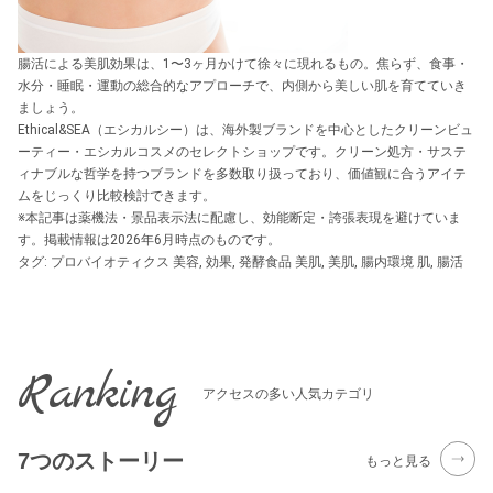
腸活による美肌効果は、1〜3ヶ月かけて徐々に現れるもの。焦らず、食事・
水分・睡眠・運動の総合的なアプローチで、内側から美しい肌を育てていき
ましょう。
Ethical&SEA（エシカルシー）は、海外製ブランドを中心としたクリーンビュ
ーティー・エシカルコスメのセレクトショップです。クリーン処方・サステ
ィナブルな哲学を持つブランドを多数取り扱っており、価値観に合うアイテ
ムをじっくり比較検討できます。
※本記事は薬機法・景品表示法に配慮し、効能断定・誇張表現を避けていま
す。掲載情報は2026年6月時点のものです。
タグ:
プロバイオティクス 美容
,
効果
,
発酵食品 美肌
,
美肌
,
腸内環境 肌
,
腸活
Ranking
アクセスの多い人気カテゴリ
7つのストーリー
もっと見る