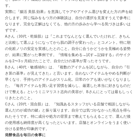
す。
実際に『腸活 美肌 効果』を意識してケアやアイテム選びを変えた方の声を紹
介します。同じ悩みをもつ方の体験談は、自分の選択を見直すうえで参考に
なります。完全な正解はなくても、他の方の歩みから学べる気づきは多いは
ずです。
Aさん（30代・乾燥肌）は『これまでなんとなく選んでいたけれど、きちん
と比較して選ぶようになってから肌の調子が変わった』とコメント。特に朝
の化粧ノリの安定を実感したとのこと。自分に合うかどうかを見極める姿勢
が、結果に繋がった事例です。『情報を集める→試す→記録する』のサイク
ルを2〜3ヶ月続けたことで、自分だけの基準が育ったそうです。
Bさん（40代・敏感傾向）は、『複数のアイテムを試しながら、自分の『引
き算の基準』が見えてきた』と言います。合わないアイテムをやめる判断が
早くなり、手持ちのアイテムがスリム化。日常のケアも迷いがなくなりまし
た。『毎月アイテムを買い足す習慣を減らし、厳選した本当に好きなものだ
けで整える』というミニマリスト志向の美容が、Bさんにとっては最もしっく
りきたとのこと。
Cさん（20代・混合肌）は、『知識あるスタッフがいる店舗で相談しながら
選んだのが成功の鍵』と振り返ります。自分では気づかなかった視点を得ら
れたそうです。特に成分や処方の背景まで教えてもらえることで、選んだ後
の使用感も納得度が高くなったといいます。店舗とオンラインをうまく使い
分ける姿勢が印象的です。
発酵食品を毎日の食事に