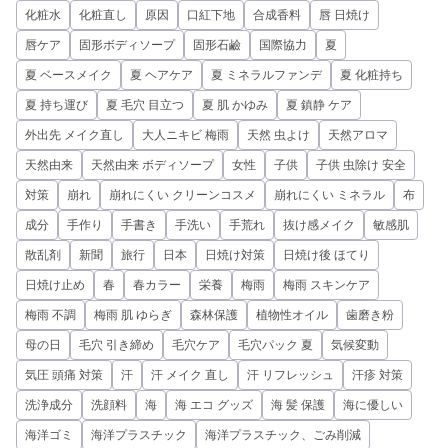
化粧水
化粧直し
原因
口紅下地
合成香料
唇 日焼け
唇ケア
固形ボディソープ
固形石鹼
国際協力
夏
夏 ベースメイク
夏 ヘアケア
夏 ミネラルファンデ
夏 化粧持ち
夏 持ち運び
夏 毛穴 目立つ
夏 肌 かゆみ
夏 鎮静 ケア
外出先 メイク直し
大人ニキビ 梅雨
天然 虫よけ
天然アロマ
天然由来
天然由来 ボディソープ
女性
子供
子供 虫除け 安全
対策
崩れ
崩れにくい クリーンコスメ
崩れにくい ミネラル
布
成分
手作り
手書き
手洗い
手荒れ
抜け感メイク
敏感肌
散乱剤
新聞
旅行
日本
日焼け対策
日焼け後 ほてり
日焼け止め
春
春カラー
栄養
梅雨
梅雨 スキンケア
梅雨 不調
梅雨 肌 ゆらぎ
森林保護
植物性オイル
歯磨き粉
母の日
毛穴 引き締め
毛穴ケア
毛穴パック 夏
気候変動
気圧 頭痛 対策
汗
汗 メイク 直し
汗 リフレッシュ
汗疹 対策
洗浄成分
洗顔料
海
海 エコ グッズ
海 髪 保護
海に優しい
海洋ゴミ
海洋プラスチック
海洋プラスチック、ごみ削減