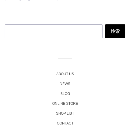
投
稿
ナ
ビ
ABOUT US
ゲ
NEWS
ー
BLOG
シ
ョ
ONLINE STORE
ン
SHOP LIST
CONTACT