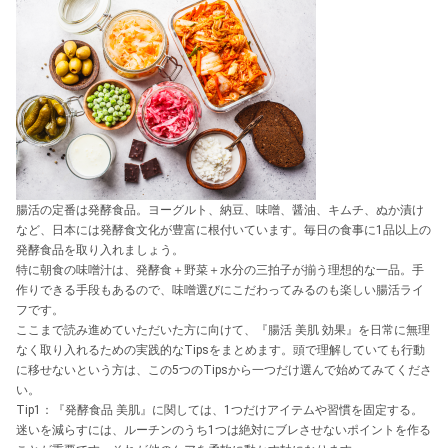
腸活の定番は発酵食品。ヨーグルト、納豆、味噌、醤油、キムチ、ぬか漬け
など、日本には発酵食文化が豊富に根付いています。毎日の食事に1品以上の
発酵食品を取り入れましょう。
特に朝食の味噌汁は、発酵食＋野菜＋水分の三拍子が揃う理想的な一品。手
作りできる手段もあるので、味噌選びにこだわってみるのも楽しい腸活ライ
フです。
ここまで読み進めていただいた方に向けて、『腸活 美肌 効果』を日常に無理
なく取り入れるための実践的なTipsをまとめます。頭で理解していても行動
に移せないという方は、この5つのTipsから一つだけ選んで始めてみてくださ
い。
Tip1：『発酵食品 美肌』に関しては、1つだけアイテムや習慣を固定する。
迷いを減らすには、ルーチンのうち1つは絶対にブレさせないポイントを作る