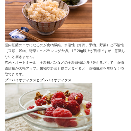
腸内細菌のエサになるのが食物繊維。水溶性（海藻、果物、野菜）と不溶性
（豆類、穀物、野菜）のバランスが大切。1日20g以上が目標ですが、意識し
ないと届きません。
玄米・オートミール・全粒粉パンなどの全粒穀物に切り替えるだけで、食物
繊維量が大幅アップ。果物や野菜も皮ごと食べると、食物繊維を無駄なく摂
取できます。
プロバイオティクスとプレバイオティクス