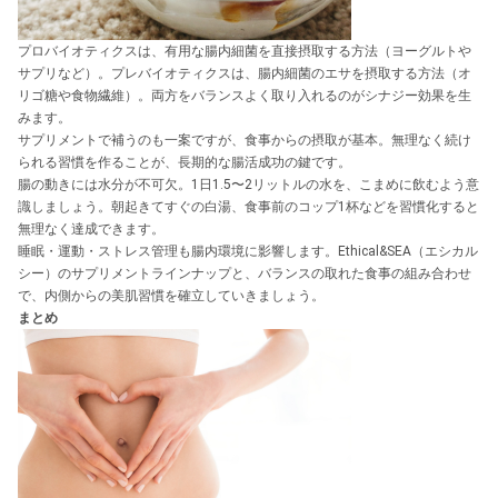
プロバイオティクスは、有用な腸内細菌を直接摂取する方法（ヨーグルトや
サプリなど）。プレバイオティクスは、腸内細菌のエサを摂取する方法（オ
リゴ糖や食物繊維）。両方をバランスよく取り入れるのがシナジー効果を生
みます。
サプリメントで補うのも一案ですが、食事からの摂取が基本。無理なく続け
られる習慣を作ることが、長期的な腸活成功の鍵です。
腸の動きには水分が不可欠。1日1.5〜2リットルの水を、こまめに飲むよう意
識しましょう。朝起きてすぐの白湯、食事前のコップ1杯などを習慣化すると
無理なく達成できます。
睡眠・運動・ストレス管理も腸内環境に影響します。Ethical&SEA（エシカル
シー）のサプリメントラインナップと、バランスの取れた食事の組み合わせ
で、内側からの美肌習慣を確立していきましょう。
まとめ