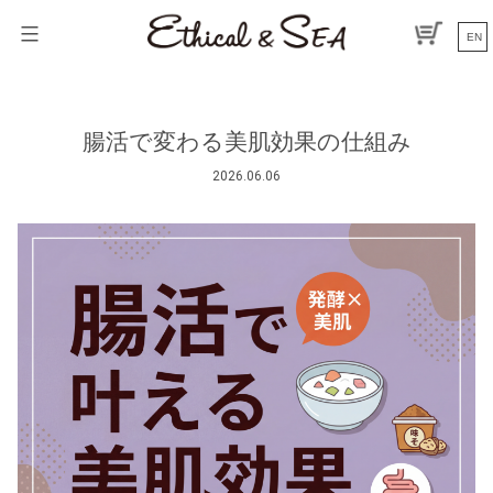
コ
ン
EN
テ
ン
ツ
へ
腸活で変わる美肌効果の仕組み
ス
キ
2026.06.06
ッ
プ