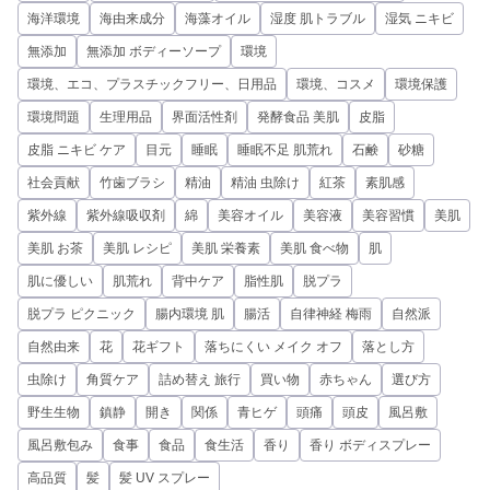
海洋環境
海由来成分
海藻オイル
湿度 肌トラブル
湿気 ニキビ
無添加
無添加 ボディーソープ
環境
環境、エコ、プラスチックフリー、日用品
環境、コスメ
環境保護
環境問題
生理用品
界面活性剤
発酵食品 美肌
皮脂
皮脂 ニキビ ケア
目元
睡眠
睡眠不足 肌荒れ
石鹸
砂糖
社会貢献
竹歯ブラシ
精油
精油 虫除け
紅茶
素肌感
紫外線
紫外線吸収剤
綿
美容オイル
美容液
美容習慣
美肌
美肌 お茶
美肌 レシピ
美肌 栄養素
美肌 食べ物
肌
肌に優しい
肌荒れ
背中ケア
脂性肌
脱プラ
脱プラ ピクニック
腸内環境 肌
腸活
自律神経 梅雨
自然派
自然由来
花
花ギフト
落ちにくい メイク オフ
落とし方
虫除け
角質ケア
詰め替え 旅行
買い物
赤ちゃん
選び方
野生生物
鎮静
開き
関係
青ヒゲ
頭痛
頭皮
風呂敷
風呂敷包み
食事
食品
食生活
香り
香り ボディスプレー
高品質
髪
髪 UV スプレー