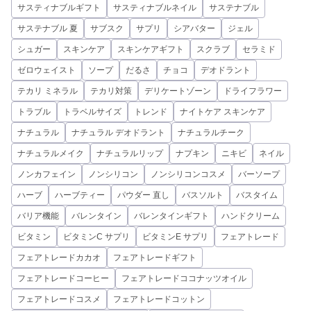
サスティナブルギフト
サスティナブルネイル
サステナブル
サステナブル 夏
サブスク
サプリ
シアバター
ジェル
シュガー
スキンケア
スキンケアギフト
スクラブ
セラミド
ゼロウェイスト
ソープ
だるさ
チョコ
デオドラント
テカリ ミネラル
テカリ対策
デリケートゾーン
ドライフラワー
トラブル
トラベルサイズ
トレンド
ナイトケア スキンケア
ナチュラル
ナチュラル デオドラント
ナチュラルチーク
ナチュラルメイク
ナチュラルリップ
ナプキン
ニキビ
ネイル
ノンカフェイン
ノンシリコン
ノンシリコンコスメ
バーソープ
ハーブ
ハーブティー
パウダー 直し
バスソルト
バスタイム
バリア機能
バレンタイン
バレンタインギフト
ハンドクリーム
ビタミン
ビタミンC サプリ
ビタミンE サプリ
フェアトレード
フェアトレードカカオ
フェアトレードギフト
フェアトレードコーヒー
フェアトレードココナッツオイル
フェアトレードコスメ
フェアトレードコットン