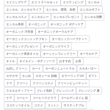
エイジングケア
エコ トラベルセット
エコラッピング
エシカル
エシカル、エシカルライフ
エシカル、環境、自然
エシカルギフト
エシカルコスメ
エシカルシー
エシカルプレゼント
エシカル消費
エシカル美容
オーガニック
オーガニック ボディケア
オーガニック 汗対策
オーガニックオーラルケア
オーガニックコットンナプキン
オーガニックハーブティー
オーガニックプレゼント
オーガニックライフ
オーガニック美容オイル
オーシャンフレンドリー
オーラルケア
オイル
オイルイン・ボディソープ
おすすめ
お茶
お試し クリーン
カード
カーボンニュートラル
カカオバター
カサカサ
かぶれ
カモミール 効能
カラーリップ UV
ギフト
クマ
クリーン
クリーンコスメ
クリーンビューティー
クルエルティフリー
クレイ洗顔
クレンジング
クレンジング 夏
ケア
コーヒー
コーヒースクラブ
ゴールデンタイム 肌
ココナッツオイル
コスメ
コットン
サスティナブル