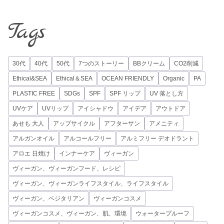
Tags
30代
40代
50代
7つのストーリー
BBクリーム
CO2削減
Ethical&SEA
Ethical＆SEA
OCEAN FRIENDLY
Organic
PA
PLASTIC FREE
SDGs
SPF
SPF リップ
UV 落とし方
UVケア
UVリップ
アイシャドウ
アイデア
アウトドア
あせも 大人
アップサイクル
アフターサン
アメニティ
アルガンオイル
アルコールフリー
アルミフリー デオドラント
アロエ 日焼け
インナーケア
ヴィーガン
ヴィーガン、ヴィーガンフード、レシピ
ヴィーガン、ヴィーガンライフスタイル、ライフスタイル
ヴィーガン、ベジタリアン
ヴィーガンコスメ
ヴィーガンコスメ、ヴィーガン、肌、環境
ウォータープルーフ