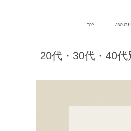
コ
ン
テ
ン
TOP
ABOUT U
ツ
へ
ス
キ
ッ
20代・30代・4
プ