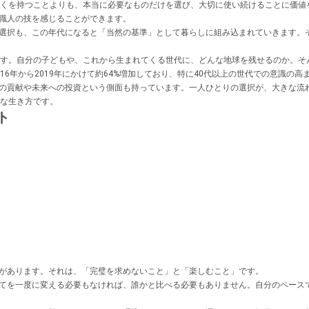
多くを持つことよりも、本当に必要なものだけを選び、大切に使い続けることに価値
職人の技を感じることができます。
選択も、この年代になると「当然の基準」として暮らしに組み込まれていきます。
ます。自分の子どもや、これから生まれてくる世代に、どんな地球を残せるのか。そ
6年から2019年にかけて約64%増加しており、特に40代以上の世代での意識の高
の貢献や未来への投資という側面も持っています。一人ひとりの選択が、大きな流
ルな生き方です。
ト
があります。それは、「完璧を求めないこと」と「楽しむこと」です。
てを一度に変える必要もなければ、誰かと比べる必要もありません。自分のペース