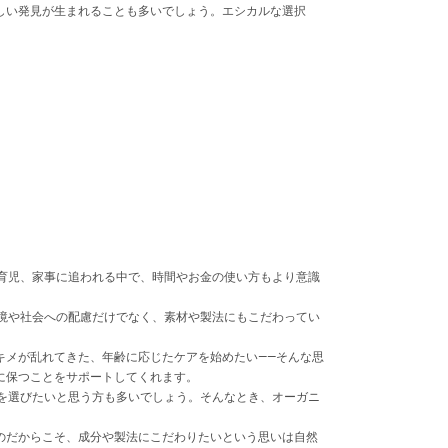
しい発見が生まれることも多いでしょう。エシカルな選択
育児、家事に追われる中で、時間やお金の使い方もより意識
境や社会への配慮だけでなく、素材や製法にもこだわってい
キメが乱れてきた、年齢に応じたケアを始めたい――そんな思
に保つことをサポートしてくれます。
を選びたいと思う方も多いでしょう。そんなとき、オーガニ
のだからこそ、成分や製法にこだわりたいという思いは自然