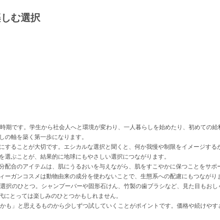
楽しむ選択
く時期です。学生から社会人へと環境が変わり、一人暮らしを始めたり、初めての給
しの軸を築く第一歩になります。
にすることが大切です。エシカルな選択と聞くと、何か我慢や制限をイメージする
を選ぶことが、結果的に地球にもやさしい選択につながります。
分配合のアイテムは、肌にうるおいを与えながら、肌をすこやかに保つことをサポ
ィーガンコスメは動物由来の成分を使わないことで、生態系への配慮にもつながり
選択のひとつ。シャンプーバーや固形石けん、竹製の歯ブラシなど、見た目もおしゃれで
年代にとっては楽しみのひとつかもしれません。
いかも」と思えるものから少しずつ試していくことがポイントです。価格や続けやす