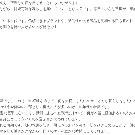
支え、正当な対価を届けることにもつながります。
ながら、持続可能な暮らしを築いていくことが大切です。毎日の小さな選択が、家
まっている世代です。信頼できるブランドや、透明性のある製品を見極める目も養わ
も関心を持つ人が多いのが特徴です。
択
時期です。これまでの経験を通じて、何を大切にしたいのか、どんな暮らしをしたい
の信念や哲学の一部として捉える人が多いのがこの年代の特徴です。
重要な基準になります。情報にあふれた現代において、何が本当に価値あるものなの
自身にとって良いものを選ぶ目が養われています。
れる時期です。肌の乾燥を防ぎ、肌にうるおいを与え、肌をひきしめることで、肌
やさしく働きかけながら、日々のケアを豊かな時間にしてくれます。