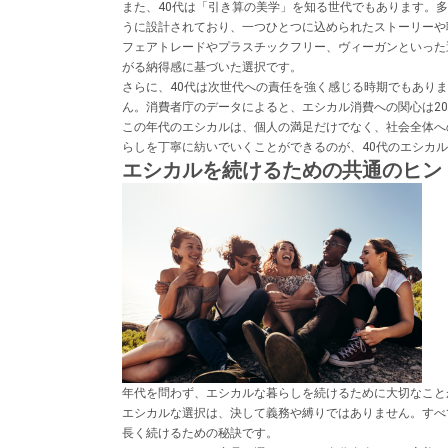
また、40代は「引き算の美学」を知る世代でもあります。
うに設計されており、一つひとつに込められたストーリーや
フェアトレードやプラスチックフリー、ヴィーガンといった
がる納得感に基づいた選択です。
さらに、40代は次世代への責任を強く感じる時期でもあり
ん。消費者庁のデータによると、エシカル消費への関心は201
この年代のエシカルは、個人の満足だけでなく、社会全体へ
らしを丁寧に紡いでいくことができるのが、40代のエシカ
エシカルを続けるための共通のヒン
年代を問わず、エシカルな暮らしを続けるために大切なこと
エシカルな選択は、決して義務や縛りではありません。すべ
長く続けるための秘訣です。