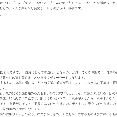
素です。「このブランド、いいよ」「こんな使い方してる」といった会話から、新
むもの。そんな柔らかな姿勢が、長く続けられる秘訣です。
へ
つ固まってきて、「自分にとって本当に大切なもの」が見えてくる時期です。仕事や
「暮らしの質を高める」という視点がキーワードになります。
使えるもの、本当に気に入ったものを選ぶ傾向が強まります。エシカルな商品は、環
ます。
と、肌の変化を感じ始める人も多いのではないでしょうか。乾燥が気になる、肌の
来成分配合のアイテムです。肌にうるおいを与え、肌を整えながら、肌をすこやか
代です。自分だけでなく、家族みんなが使えるもの、子どもにも安心して使えるもの
ぶ際の確かな指針になります。
族の健康や暮らしの安心」につながるもの。子どもが口にするものや肌に触れるも