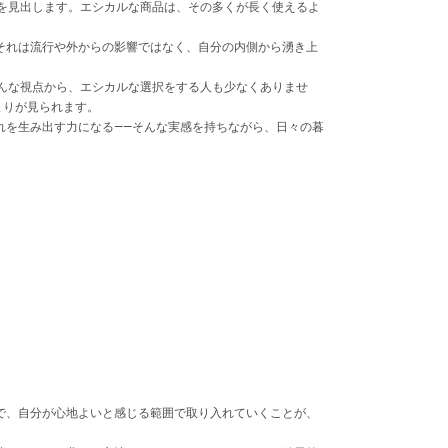
を見出します。エシカルな商品は、その多くが長く使えるよ
それは流行や外からの影響ではなく、自分の内側から湧き上
んな視点から、エシカルな選択をする人も少なくありませ
まりが見られます。
れを生み出す力になる――そんな実感を持ちながら、日々の暮
で、自分が心地よいと感じる範囲で取り入れていくことが、