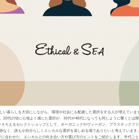
しい暮らしを大切にしながら、環境や社会にも配慮した選択をする人が増えていま
20代の頃に心地よく感じた選択が、30代や40代になっても同じように響くとは
テムを取りそろえるセレクトショップとして、オーガニックやヴィーガン、プラスチック
係なく、誰もが自分らしくエシカルな選択を楽しめる場でありたいと考えています
テージに合わせた、エシカルとの向き合い方や選び方のヒントをご紹介します。年代ご