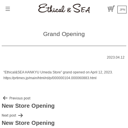
Skip
to
JPN
content
Grand Opening
2023.04.12
“Ethical&SEA HANKYU Umeda Store” grand opened on April 12, 2023.
https://prtimes.jp/main/html/rd/p/000000104.000060883.html
Post
Previous post
New Store Opening
navigation
Next post
New Store Opening