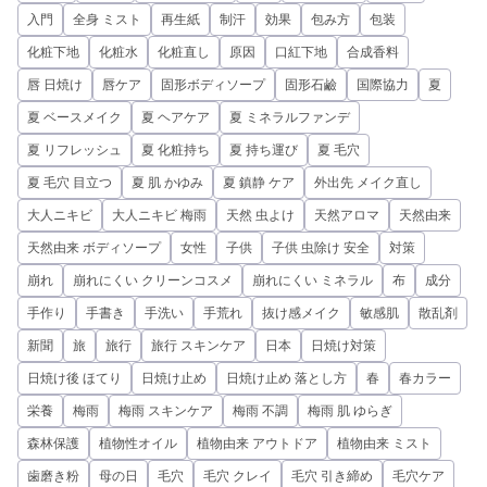
入門
全身 ミスト
再生紙
制汗
効果
包み方
包装
化粧下地
化粧水
化粧直し
原因
口紅下地
合成香料
唇 日焼け
唇ケア
固形ボディソープ
固形石鹼
国際協力
夏
夏 ベースメイク
夏 ヘアケア
夏 ミネラルファンデ
夏 リフレッシュ
夏 化粧持ち
夏 持ち運び
夏 毛穴
夏 毛穴 目立つ
夏 肌 かゆみ
夏 鎮静 ケア
外出先 メイク直し
大人ニキビ
大人ニキビ 梅雨
天然 虫よけ
天然アロマ
天然由来
天然由来 ボディソープ
女性
子供
子供 虫除け 安全
対策
崩れ
崩れにくい クリーンコスメ
崩れにくい ミネラル
布
成分
手作り
手書き
手洗い
手荒れ
抜け感メイク
敏感肌
散乱剤
新聞
旅
旅行
旅行 スキンケア
日本
日焼け対策
日焼け後 ほてり
日焼け止め
日焼け止め 落とし方
春
春カラー
栄養
梅雨
梅雨 スキンケア
梅雨 不調
梅雨 肌 ゆらぎ
森林保護
植物性オイル
植物由来 アウトドア
植物由来 ミスト
歯磨き粉
母の日
毛穴
毛穴 クレイ
毛穴 引き締め
毛穴ケア