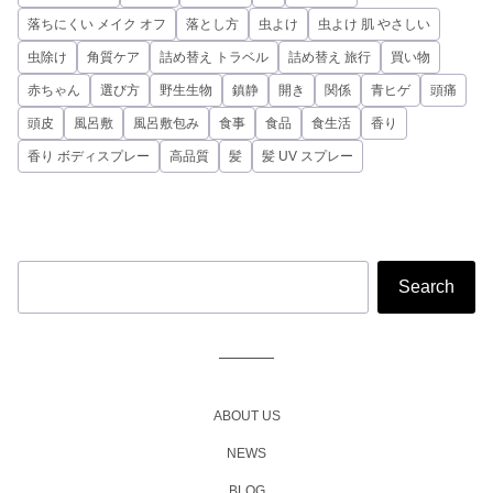
落ちにくい メイク オフ
落とし方
虫よけ
虫よけ 肌 やさしい
虫除け
角質ケア
詰め替え トラベル
詰め替え 旅行
買い物
赤ちゃん
選び方
野生生物
鎮静
開き
関係
青ヒゲ
頭痛
頭皮
風呂敷
風呂敷包み
食事
食品
食生活
香り
香り ボディスプレー
高品質
髪
髪 UV スプレー
ABOUT US
NEWS
BLOG