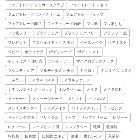
フェアトレードシュガースクラブ
フェアトレードチョコ
フェアトレードハンドクリーム
フェアトレードリップ
フェアトレード商品
フェアトレード石鹸
フッ素
フッ素なし
フッ素フリー
プラスチック
プラスチックフリー
プラフリー 旅
プレゼント
プロバイオティクス 美容
ベースメイク
ヘアミスト
ベビー
ボディケア
ボディソープ
ボディミスト
ボディミスト 使い方
ホワイトデー
マイクロプラスチック
マタニティケア
マルチビタミン 美容
ミツロウ
ミニサイズ コスメ
ミネラル
ミネラルコスメ
ミネラルファンデ
ミネラルファンデーション
ミルクバーム
メイク
メイク崩れ
メッセージ
メッセージカード
メリット
メンズUV
メンズスキンケア
メンズメイク
ライフスタイル
ラッピング
ラッピング方法
リサイクル
リップ
リップクリーム
レジャー
レチノール
ローズヒップ 肌
ロスフラワー
乾燥
乾燥唇
乾燥肌
低刺激
低刺激 ニキビ
健康
優しいケア
入浴剤