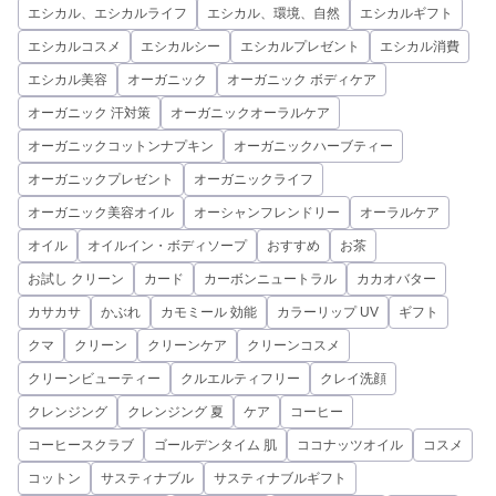
エシカル、エシカルライフ
エシカル、環境、自然
エシカルギフト
エシカルコスメ
エシカルシー
エシカルプレゼント
エシカル消費
エシカル美容
オーガニック
オーガニック ボディケア
オーガニック 汗対策
オーガニックオーラルケア
オーガニックコットンナプキン
オーガニックハーブティー
オーガニックプレゼント
オーガニックライフ
オーガニック美容オイル
オーシャンフレンドリー
オーラルケア
オイル
オイルイン・ボディソープ
おすすめ
お茶
お試し クリーン
カード
カーボンニュートラル
カカオバター
カサカサ
かぶれ
カモミール 効能
カラーリップ UV
ギフト
クマ
クリーン
クリーンケア
クリーンコスメ
クリーンビューティー
クルエルティフリー
クレイ洗顔
クレンジング
クレンジング 夏
ケア
コーヒー
コーヒースクラブ
ゴールデンタイム 肌
ココナッツオイル
コスメ
コットン
サスティナブル
サスティナブルギフト