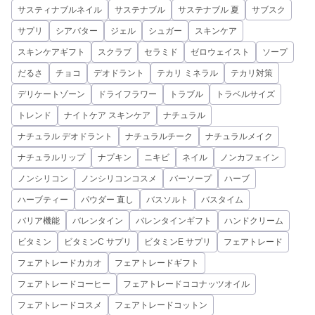
サスティナブルネイル
サステナブル
サステナブル 夏
サブスク
サプリ
シアバター
ジェル
シュガー
スキンケア
スキンケアギフト
スクラブ
セラミド
ゼロウェイスト
ソープ
だるさ
チョコ
デオドラント
テカリ ミネラル
テカリ対策
デリケートゾーン
ドライフラワー
トラブル
トラベルサイズ
トレンド
ナイトケア スキンケア
ナチュラル
ナチュラル デオドラント
ナチュラルチーク
ナチュラルメイク
ナチュラルリップ
ナプキン
ニキビ
ネイル
ノンカフェイン
ノンシリコン
ノンシリコンコスメ
バーソープ
ハーブ
ハーブティー
パウダー 直し
バスソルト
バスタイム
バリア機能
バレンタイン
バレンタインギフト
ハンドクリーム
ビタミン
ビタミンC サプリ
ビタミンE サプリ
フェアトレード
フェアトレードカカオ
フェアトレードギフト
フェアトレードコーヒー
フェアトレードココナッツオイル
フェアトレードコスメ
フェアトレードコットン