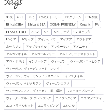
Tags
30代
40代
50代
7つのストーリー
BBクリーム
CO2削減
Ethical&SEA
Ethical＆SEA
OCEAN FRIENDLY
Organic
PA
PLASTIC FREE
SDGs
SPF
SPF リップ
UV 落とし方
UVケア
UVリップ
アイシャドウ
アイデア
アウトドア
あせも 大人
アップサイクル
アフターサン
アメニティ
アルガンオイル
アルコールフリー
アルミフリー デオドラント
アロエ 日焼け
インナーケア
ヴィーガン
ヴィーガン ニキビケア
ヴィーガン、ヴィーガンフード、レシピ
ヴィーガン、ヴィーガンライフスタイル、ライフスタイル
ヴィーガン、ベジタリアン
ヴィーガンコスメ
ヴィーガンコスメ、ヴィーガン、肌、環境
ウォータープルーフ
ウォータープルーフ クレンジング
エイジングケア
エコ アメニティ
エコ トラベルセット
エコラッピング
エシカル