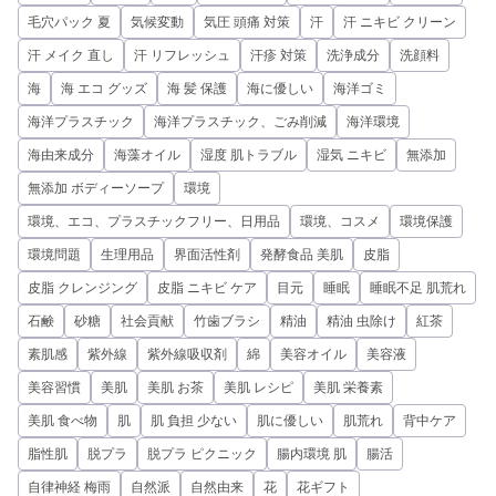
毛穴パック 夏
気候変動
気圧 頭痛 対策
汗
汗 ニキビ クリーン
汗 メイク 直し
汗 リフレッシュ
汗疹 対策
洗浄成分
洗顔料
海
海 エコ グッズ
海 髪 保護
海に優しい
海洋ゴミ
海洋プラスチック
海洋プラスチック、ごみ削減
海洋環境
海由来成分
海藻オイル
湿度 肌トラブル
湿気 ニキビ
無添加
無添加 ボディーソープ
環境
環境、エコ、プラスチックフリー、日用品
環境、コスメ
環境保護
環境問題
生理用品
界面活性剤
発酵食品 美肌
皮脂
皮脂 クレンジング
皮脂 ニキビ ケア
目元
睡眠
睡眠不足 肌荒れ
石鹸
砂糖
社会貢献
竹歯ブラシ
精油
精油 虫除け
紅茶
素肌感
紫外線
紫外線吸収剤
綿
美容オイル
美容液
美容習慣
美肌
美肌 お茶
美肌 レシピ
美肌 栄養素
美肌 食べ物
肌
肌 負担 少ない
肌に優しい
肌荒れ
背中ケア
脂性肌
脱プラ
脱プラ ピクニック
腸内環境 肌
腸活
自律神経 梅雨
自然派
自然由来
花
花ギフト