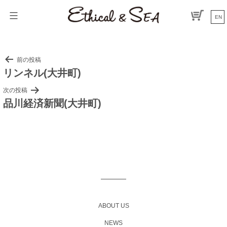
コ
ン
EN
テ
ン
ツ
へ
投
前の投稿
ス
リンネル(大井町)
稿
キ
ナ
ッ
次の投稿
プ
ビ
品川経済新聞(大井町)
ゲ
ー
シ
ョ
ン
ABOUT US
NEWS