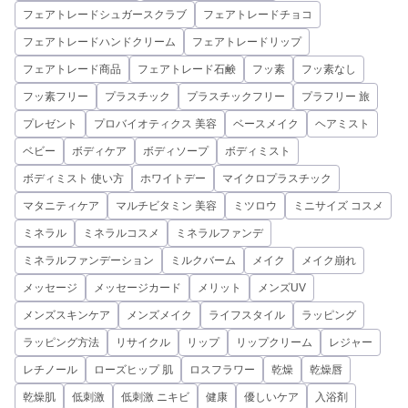
フェアトレードシュガースクラブ
フェアトレードチョコ
フェアトレードハンドクリーム
フェアトレードリップ
フェアトレード商品
フェアトレード石鹸
フッ素
フッ素なし
フッ素フリー
プラスチック
プラスチックフリー
プラフリー 旅
プレゼント
プロバイオティクス 美容
ベースメイク
ヘアミスト
ベビー
ボディケア
ボディソープ
ボディミスト
ボディミスト 使い方
ホワイトデー
マイクロプラスチック
マタニティケア
マルチビタミン 美容
ミツロウ
ミニサイズ コスメ
ミネラル
ミネラルコスメ
ミネラルファンデ
ミネラルファンデーション
ミルクバーム
メイク
メイク崩れ
メッセージ
メッセージカード
メリット
メンズUV
メンズスキンケア
メンズメイク
ライフスタイル
ラッピング
ラッピング方法
リサイクル
リップ
リップクリーム
レジャー
レチノール
ローズヒップ 肌
ロスフラワー
乾燥
乾燥唇
乾燥肌
低刺激
低刺激 ニキビ
健康
優しいケア
入浴剤