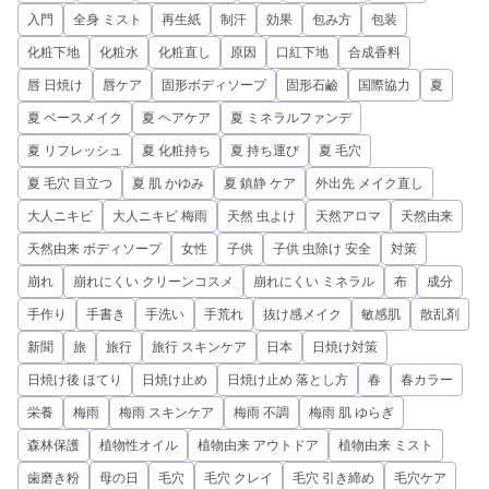
入門
全身 ミスト
再生紙
制汗
効果
包み方
包装
化粧下地
化粧水
化粧直し
原因
口紅下地
合成香料
唇 日焼け
唇ケア
固形ボディソープ
固形石鹼
国際協力
夏
夏 ベースメイク
夏 ヘアケア
夏 ミネラルファンデ
夏 リフレッシュ
夏 化粧持ち
夏 持ち運び
夏 毛穴
夏 毛穴 目立つ
夏 肌 かゆみ
夏 鎮静 ケア
外出先 メイク直し
大人ニキビ
大人ニキビ 梅雨
天然 虫よけ
天然アロマ
天然由来
天然由来 ボディソープ
女性
子供
子供 虫除け 安全
対策
崩れ
崩れにくい クリーンコスメ
崩れにくい ミネラル
布
成分
手作り
手書き
手洗い
手荒れ
抜け感メイク
敏感肌
散乱剤
新聞
旅
旅行
旅行 スキンケア
日本
日焼け対策
日焼け後 ほてり
日焼け止め
日焼け止め 落とし方
春
春カラー
栄養
梅雨
梅雨 スキンケア
梅雨 不調
梅雨 肌 ゆらぎ
森林保護
植物性オイル
植物由来 アウトドア
植物由来 ミスト
歯磨き粉
母の日
毛穴
毛穴 クレイ
毛穴 引き締め
毛穴ケア