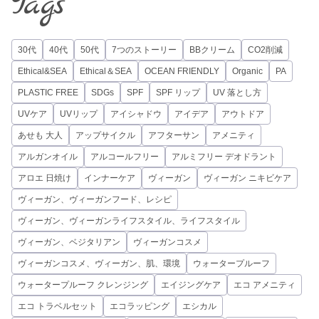
Tags
30代
40代
50代
7つのストーリー
BBクリーム
CO2削減
Ethical&SEA
Ethical＆SEA
OCEAN FRIENDLY
Organic
PA
PLASTIC FREE
SDGs
SPF
SPF リップ
UV 落とし方
UVケア
UVリップ
アイシャドウ
アイデア
アウトドア
あせも 大人
アップサイクル
アフターサン
アメニティ
アルガンオイル
アルコールフリー
アルミフリー デオドラント
アロエ 日焼け
インナーケア
ヴィーガン
ヴィーガン ニキビケア
ヴィーガン、ヴィーガンフード、レシピ
ヴィーガン、ヴィーガンライフスタイル、ライフスタイル
ヴィーガン、ベジタリアン
ヴィーガンコスメ
ヴィーガンコスメ、ヴィーガン、肌、環境
ウォータープルーフ
ウォータープルーフ クレンジング
エイジングケア
エコ アメニティ
エコ トラベルセット
エコラッピング
エシカル