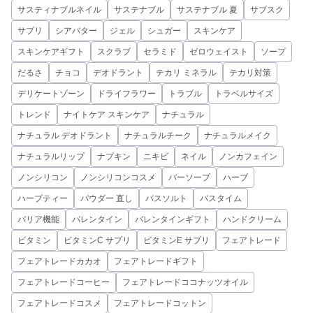
サスティナブルネイル
サステナブル
サステナブル 夏
サブスク
サプリ
シアバター
ジェル
シュガー
スキンケア
スキンケアギフト
スクラブ
セラミド
ゼロウェイスト
ソープ
だるさ
チョコ
デオドラント
テカリ ミネラル
テカリ対策
デリケートゾーン
ドライフラワー
トラブル
トラベルサイズ
トレンド
ナイトケア スキンケア
ナチュラル
ナチュラル デオドラント
ナチュラルチーク
ナチュラルメイク
ナチュラルリップ
ナプキン
ニキビ
ネイル
ノンカフェイン
ノンシリコン
ノンシリコンコスメ
バーソープ
ハーブ
ハーブティー
パウダー 直し
バスソルト
バスタイム
バリア機能
バレンタイン
バレンタインギフト
ハンドクリーム
ビタミン
ビタミンC サプリ
ビタミンE サプリ
フェアトレード
フェアトレードカカオ
フェアトレードギフト
フェアトレードコーヒー
フェアトレードココナッツオイル
フェアトレードコスメ
フェアトレードコットン