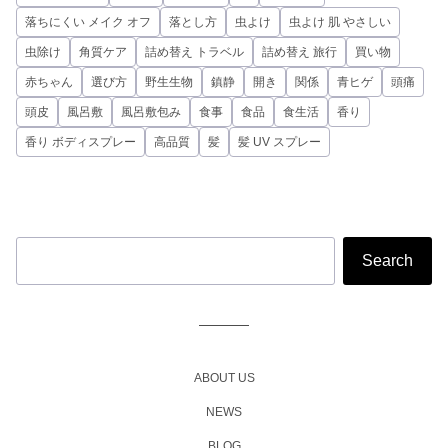
落ちにくい メイク オフ
落とし方
虫よけ
虫よけ 肌 やさしい
虫除け
角質ケア
詰め替え トラベル
詰め替え 旅行
買い物
赤ちゃん
選び方
野生生物
鎮静
開き
関係
青ヒゲ
頭痛
頭皮
風呂敷
風呂敷包み
食事
食品
食生活
香り
香り ボディスプレー
高品質
髪
髪 UV スプレー
ABOUT US
NEWS
BLOG