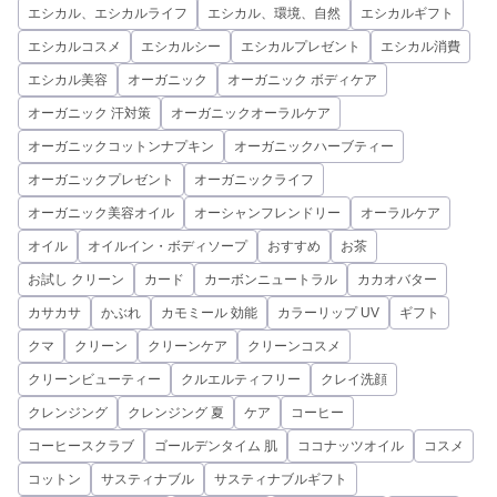
エシカル、エシカルライフ
エシカル、環境、自然
エシカルギフト
エシカルコスメ
エシカルシー
エシカルプレゼント
エシカル消費
エシカル美容
オーガニック
オーガニック ボディケア
オーガニック 汗対策
オーガニックオーラルケア
オーガニックコットンナプキン
オーガニックハーブティー
オーガニックプレゼント
オーガニックライフ
オーガニック美容オイル
オーシャンフレンドリー
オーラルケア
オイル
オイルイン・ボディソープ
おすすめ
お茶
お試し クリーン
カード
カーボンニュートラル
カカオバター
カサカサ
かぶれ
カモミール 効能
カラーリップ UV
ギフト
クマ
クリーン
クリーンケア
クリーンコスメ
クリーンビューティー
クルエルティフリー
クレイ洗顔
クレンジング
クレンジング 夏
ケア
コーヒー
コーヒースクラブ
ゴールデンタイム 肌
ココナッツオイル
コスメ
コットン
サスティナブル
サスティナブルギフト