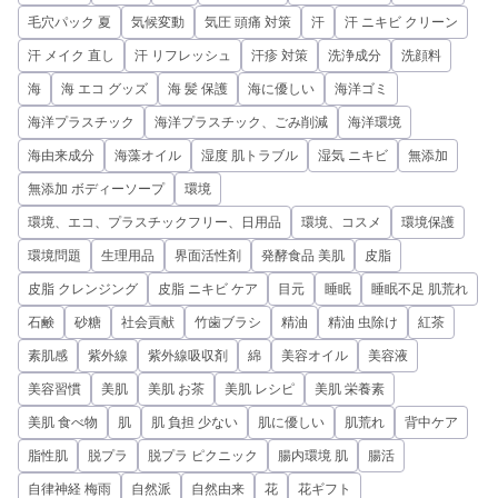
毛穴パック 夏
気候変動
気圧 頭痛 対策
汗
汗 ニキビ クリーン
汗 メイク 直し
汗 リフレッシュ
汗疹 対策
洗浄成分
洗顔料
海
海 エコ グッズ
海 髪 保護
海に優しい
海洋ゴミ
海洋プラスチック
海洋プラスチック、ごみ削減
海洋環境
海由来成分
海藻オイル
湿度 肌トラブル
湿気 ニキビ
無添加
無添加 ボディーソープ
環境
環境、エコ、プラスチックフリー、日用品
環境、コスメ
環境保護
環境問題
生理用品
界面活性剤
発酵食品 美肌
皮脂
皮脂 クレンジング
皮脂 ニキビ ケア
目元
睡眠
睡眠不足 肌荒れ
石鹸
砂糖
社会貢献
竹歯ブラシ
精油
精油 虫除け
紅茶
素肌感
紫外線
紫外線吸収剤
綿
美容オイル
美容液
美容習慣
美肌
美肌 お茶
美肌 レシピ
美肌 栄養素
美肌 食べ物
肌
肌 負担 少ない
肌に優しい
肌荒れ
背中ケア
脂性肌
脱プラ
脱プラ ピクニック
腸内環境 肌
腸活
自律神経 梅雨
自然派
自然由来
花
花ギフト