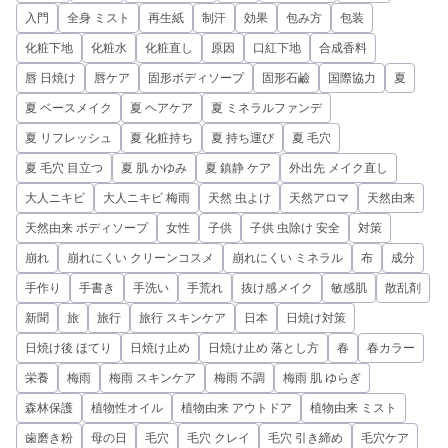
入門
全身 ミスト
再生紙
制汗
効果
包み方
包装
化粧下地
化粧水
化粧直し
原因
口紅下地
合成香料
唇 日焼け
唇ケア
固形ボディソープ
固形石鹼
国際協力
夏
夏 ベースメイク
夏 ヘアケア
夏 ミネラルファンデ
夏 リフレッシュ
夏 化粧持ち
夏 持ち運び
夏 毛穴
夏 毛穴 目立つ
夏 肌 かゆみ
夏 鎮静 ケア
外出先 メイク直し
大人ニキビ
大人ニキビ 梅雨
天然 虫よけ
天然アロマ
天然由来
天然由来 ボディソープ
女性
子供
子供 虫除け 安全
対策
崩れ
崩れにくい クリーンコスメ
崩れにくい ミネラル
布
成分
手作り
手書き
手洗い
手荒れ
抜け感メイク
敏感肌
散乱剤
新聞
旅
旅行
旅行 スキンケア
日本
日焼け対策
日焼け後 ほてり
日焼け止め
日焼け止め 落とし方
春
春カラー
栄養
梅雨
梅雨 スキンケア
梅雨 不調
梅雨 肌 ゆらぎ
森林保護
植物性オイル
植物由来 アウトドア
植物由来 ミスト
歯磨き粉
母の日
毛穴
毛穴 クレイ
毛穴 引き締め
毛穴ケア