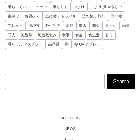
落ちにくい メイク オフ
落とし方
虫よけ
虫よけ 肌 やさしい
虫除け
角質ケア
詰め替え トラベル
詰め替え 旅行
買い物
赤ちゃん
選び方
野生生物
鎮静
開き
関係
青ヒゲ
頭痛
頭皮
風呂敷
風呂敷包み
食事
食品
食生活
香り
香り ボディスプレー
高品質
髪
髪 UV スプレー
ABOUT US
NEWS
BLOG