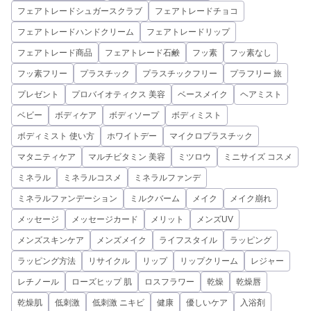
フェアトレードシュガースクラブ
フェアトレードチョコ
フェアトレードハンドクリーム
フェアトレードリップ
フェアトレード商品
フェアトレード石鹸
フッ素
フッ素なし
フッ素フリー
プラスチック
プラスチックフリー
プラフリー 旅
プレゼント
プロバイオティクス 美容
ベースメイク
ヘアミスト
ベビー
ボディケア
ボディソープ
ボディミスト
ボディミスト 使い方
ホワイトデー
マイクロプラスチック
マタニティケア
マルチビタミン 美容
ミツロウ
ミニサイズ コスメ
ミネラル
ミネラルコスメ
ミネラルファンデ
ミネラルファンデーション
ミルクバーム
メイク
メイク崩れ
メッセージ
メッセージカード
メリット
メンズUV
メンズスキンケア
メンズメイク
ライフスタイル
ラッピング
ラッピング方法
リサイクル
リップ
リップクリーム
レジャー
レチノール
ローズヒップ 肌
ロスフラワー
乾燥
乾燥唇
乾燥肌
低刺激
低刺激 ニキビ
健康
優しいケア
入浴剤