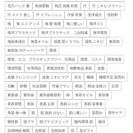
毛穴パック 夏
気候変動
気圧 頭痛 対策
汗
汗 ニキビ クリーン
汗 メイク 直し
汗 リフレッシュ
汗疹 対策
洗浄成分
洗顔料
海
海 エコ グッズ
海 髪 保護
海に優しい
海洋ゴミ
海洋プラスチック
海洋プラスチック、ごみ削減
海洋環境
海由来成分
海藻オイル
湿度 肌トラブル
湿気 ニキビ
無添加
無添加 ボディーソープ
環境
環境、エコ、プラスチックフリー、日用品
環境、コスメ
環境保護
環境問題
生理用品
界面活性剤
発酵食品 美肌
皮脂
皮脂 クレンジング
皮脂 ニキビ ケア
目元
睡眠
睡眠不足 肌荒れ
石鹸
砂糖
社会貢献
竹歯ブラシ
精油
精油 虫除け
紅茶
素肌感
紫外線
紫外線吸収剤
綿
美容オイル
美容液
美容習慣
美肌
美肌 お茶
美肌 レシピ
美肌 栄養素
美肌 食べ物
肌
肌 負担 少ない
肌に優しい
肌荒れ
背中ケア
脂性肌
脱プラ
脱プラ ピクニック
腸内環境 肌
腸活
自律神経 梅雨
自然派
自然由来
花
花ギフト