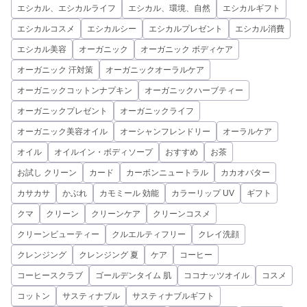
エシカル、エシカルライフ
エシカル、環境、自然
エシカルギフト
エシカルコスメ
エシカルシー
エシカルプレゼント
エシカル消費
エシカル美容
オーガニック
オーガニック ボディケア
オーガニック 汗対策
オーガニックオーラルケア
オーガニックコットンナプキン
オーガニックハーブティー
オーガニックプレゼント
オーガニックライフ
オーガニック美容オイル
オーシャンフレンドリー
オーラルケア
オイル
オイルイン・ボディソープ
おすすめ
お茶
お試し クリーン
カード
カーボンニュートラル
カカオバター
カサカサ
かぶれ
カモミール 効能
カラーリップ UV
ギフト
クマ
クリーン
クリーンケア
クリーンコスメ
クリーンビューティー
クルエルティフリー
クレイ洗顔
クレンジング
クレンジング 夏
ケア
コーヒー
コーヒースクラブ
ゴールデンタイム 肌
ココナッツオイル
コスメ
コットン
サスティナブル
サスティナブルギフト