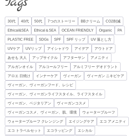
Tags
30代
40代
50代
7つのストーリー
BBクリーム
CO2削減
Ethical&SEA
Ethical＆SEA
OCEAN FRIENDLY
Organic
PA
PLASTIC FREE
SDGs
SPF
SPF リップ
UV 落とし方
UVケア
UVリップ
アイシャドウ
アイデア
アウトドア
あせも 大人
アップサイクル
アフターサン
アメニティ
アルガンオイル
アルコールフリー
アルミフリー デオドラント
アロエ 日焼け
インナーケア
ヴィーガン
ヴィーガン ニキビケア
ヴィーガン、ヴィーガンフード、レシピ
ヴィーガン、ヴィーガンライフスタイル、ライフスタイル
ヴィーガン、ベジタリアン
ヴィーガンコスメ
ヴィーガンコスメ、ヴィーガン、肌、環境
ウォータープルーフ
ウォータープルーフ クレンジング
エイジングケア
エコ アメニティ
エコ トラベルセット
エコラッピング
エシカル