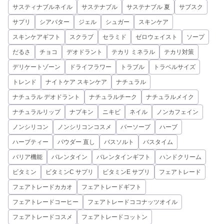
サスティナブルネイル
サステナブル
サステナブル 夏
サブスク
サプリ
シアバター
ジェル
シュガー
スキンケア
スキンケアギフト
スクラブ
セラミド
ゼロウェイスト
ソープ
だるさ
チョコ
デオドラント
テカリ ミネラル
テカリ対策
デリケートゾーン
ドライフラワー
トラブル
トラベルサイズ
トレンド
ナイトケア スキンケア
ナチュラル
ナチュラル デオドラント
ナチュラルチーク
ナチュラルメイク
ナチュラルリップ
ナプキン
ニキビ
ネイル
ノンカフェイン
ノンシリコン
ノンシリコンコスメ
バーソープ
ハーブ
ハーブティー
パウダー 直し
バスソルト
バスタイム
バリア機能
バレンタイン
バレンタインギフト
ハンドクリーム
ビタミン
ビタミンC サプリ
ビタミンE サプリ
フェアトレード
フェアトレードカカオ
フェアトレードギフト
フェアトレードコーヒー
フェアトレードココナッツオイル
フェアトレードコスメ
フェアトレードコットン