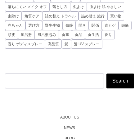
落ちにくい メイク オフ
落とし方
虫よけ
虫よけ 肌 やさしい
虫除け
角質ケア
詰め替え トラベル
詰め替え 旅行
買い物
赤ちゃん
選び方
野生生物
鎮静
開き
関係
青ヒゲ
頭痛
頭皮
風呂敷
風呂敷包み
食事
食品
食生活
香り
香り ボディスプレー
高品質
髪
髪 UV スプレー
ABOUT US
NEWS
BLOG