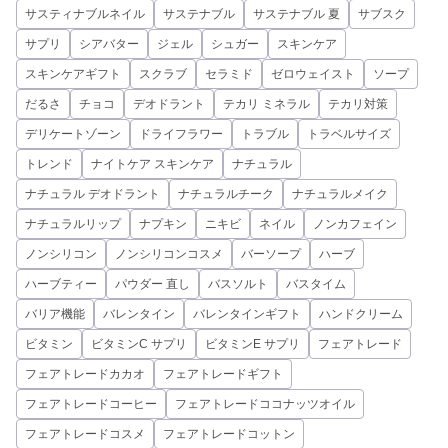
サスティナブルネイル
サステナブル
サステナブル 夏
サブスク
サプリ
シアバター
ジェル
シュガー
スキンケア
スキンケアギフト
スクラブ
セラミド
ゼロウェイスト
ソープ
だるさ
チョコ
デオドラント
テカリ ミネラル
テカリ対策
デリケートゾーン
ドライフラワー
トラブル
トラベルサイズ
トレンド
ナイトケア スキンケア
ナチュラル
ナチュラル デオドラント
ナチュラルチーク
ナチュラルメイク
ナチュラルリップ
ナプキン
ニキビ
ネイル
ノンカフェイン
ノンシリコン
ノンシリコンコスメ
バーソープ
ハーブ
ハーブティー
パウダー 直し
バスソルト
バスタイム
バリア機能
バレンタイン
バレンタインギフト
ハンドクリーム
ビタミン
ビタミンC サプリ
ビタミンE サプリ
フェアトレード
フェアトレードカカオ
フェアトレードギフト
フェアトレードコーヒー
フェアトレードココナッツオイル
フェアトレードコスメ
フェアトレードコットン