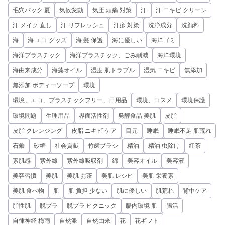
毛穴パック 夏
気候変動
気圧 頭痛 対策
汗
汗 ニキビ クリーン
汗 メイク 直し
汗 リフレッシュ
汗疹 対策
洗浄成分
洗顔料
海
海 エコ グッズ
海 髪 保護
海に優しい
海洋ゴミ
海洋プラスチック
海洋プラスチック、ごみ削減
海洋環境
海由来成分
海藻オイル
湿度 肌トラブル
湿気 ニキビ
無添加
無添加 ボディーソープ
環境
環境、エコ、プラスチックフリー、日用品
環境、コスメ
環境保護
環境問題
生理用品
界面活性剤
発酵食品 美肌
皮脂
皮脂 クレンジング
皮脂 ニキビ ケア
目元
睡眠
睡眠不足 肌荒れ
石鹸
砂糖
社会貢献
竹歯ブラシ
精油
精油 虫除け
紅茶
素肌感
紫外線
紫外線吸収剤
綿
美容オイル
美容液
美容習慣
美肌
美肌 お茶
美肌 レシピ
美肌 栄養素
美肌 食べ物
肌
肌 負担 少ない
肌に優しい
肌荒れ
背中ケア
脂性肌
脱プラ
脱プラ ピクニック
腸内環境 肌
腸活
自律神経 梅雨
自然派
自然由来
花
花ギフト