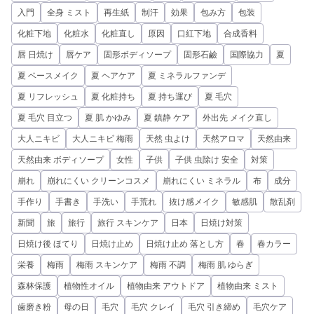
入門
全身 ミスト
再生紙
制汗
効果
包み方
包装
化粧下地
化粧水
化粧直し
原因
口紅下地
合成香料
唇 日焼け
唇ケア
固形ボディソープ
固形石鹼
国際協力
夏
夏 ベースメイク
夏 ヘアケア
夏 ミネラルファンデ
夏 リフレッシュ
夏 化粧持ち
夏 持ち運び
夏 毛穴
夏 毛穴 目立つ
夏 肌 かゆみ
夏 鎮静 ケア
外出先 メイク直し
大人ニキビ
大人ニキビ 梅雨
天然 虫よけ
天然アロマ
天然由来
天然由来 ボディソープ
女性
子供
子供 虫除け 安全
対策
崩れ
崩れにくい クリーンコスメ
崩れにくい ミネラル
布
成分
手作り
手書き
手洗い
手荒れ
抜け感メイク
敏感肌
散乱剤
新聞
旅
旅行
旅行 スキンケア
日本
日焼け対策
日焼け後 ほてり
日焼け止め
日焼け止め 落とし方
春
春カラー
栄養
梅雨
梅雨 スキンケア
梅雨 不調
梅雨 肌 ゆらぎ
森林保護
植物性オイル
植物由来 アウトドア
植物由来 ミスト
歯磨き粉
母の日
毛穴
毛穴 クレイ
毛穴 引き締め
毛穴ケア