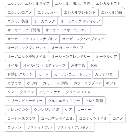
エシカル、エシカルライフ
エシカル、環境、自然
エシカルギフト
エシカルコスメ
エシカルシー
エシカルプレゼント
エシカル消費
エシカル美容
オーガニック
オーガニック ボディケア
オーガニック 汗対策
オーガニックオーラルケア
オーガニックコットンナプキン
オーガニックハーブティー
オーガニックプレゼント
オーガニックライフ
オーガニック美容オイル
オーシャンフレンドリー
オーラルケア
オイル
オイルイン・ボディソープ
おすすめ
お茶
お試し クリーン
カード
カーボンニュートラル
カカオバター
カサカサ
かぶれ
カモミール 効能
カラーリップ UV
ギフト
クマ
クリーン
クリーンケア
クリーンコスメ
クリーンビューティー
クルエルティフリー
クレイ洗顔
クレンジング
クレンジング 夏
ケア
コーヒー
コーヒースクラブ
ゴールデンタイム 肌
ココナッツオイル
コスメ
コットン
サスティナブル
サスティナブルギフト