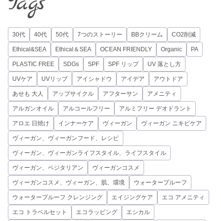
Tags
30代
40代
50代
7つのストーリー
BBクリーム
CO2削減
Ethical&SEA
Ethical＆SEA
OCEAN FRIENDLY
Organic
PA
PLASTIC FREE
SDGs
SPF
SPF リップ
UV 落とし方
UVケア
UVリップ
アイシャドウ
アイデア
アウトドア
あせも 大人
アップサイクル
アフターサン
アメニティ
アルガンオイル
アルコールフリー
アルミフリー デオドラント
アロエ 日焼け
インナーケア
ヴィーガン
ヴィーガン ニキビケア
ヴィーガン、ヴィーガンフード、レシピ
ヴィーガン、ヴィーガンライフスタイル、ライフスタイル
ヴィーガン、ベジタリアン
ヴィーガンコスメ
ヴィーガンコスメ、ヴィーガン、肌、環境
ウォータープルーフ
ウォータープルーフ クレンジング
エイジングケア
エコ アメニティ
エコ トラベルセット
エコラッピング
エシカル