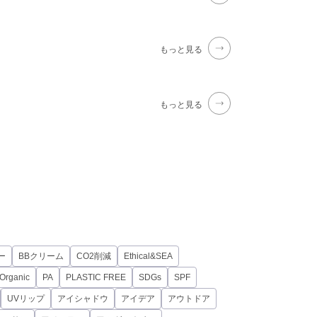
もっと見る
もっと見る
ー
BBクリーム
CO2削減
Ethical&SEA
Organic
PA
PLASTIC FREE
SDGs
SPF
UVリップ
アイシャドウ
アイデア
アウトドア