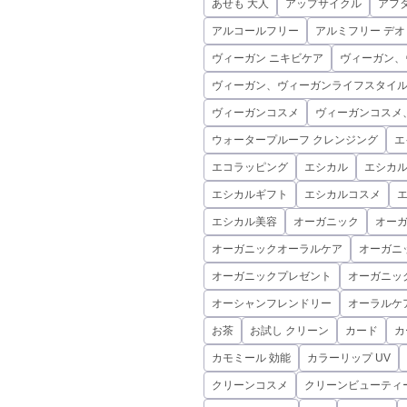
あせも 大人
アップサイクル
アフ
アルコールフリー
アルミフリー デ
ヴィーガン ニキビケア
ヴィーガン、
ヴィーガン、ヴィーガンライフスタイ
ヴィーガンコスメ
ヴィーガンコスメ
ウォータープルーフ クレンジング
エ
エコラッピング
エシカル
エシカ
エシカルギフト
エシカルコスメ
エシカル美容
オーガニック
オーガ
オーガニックオーラルケア
オーガニ
オーガニックプレゼント
オーガニッ
オーシャンフレンドリー
オーラルケ
お茶
お試し クリーン
カード
カ
カモミール 効能
カラーリップ UV
クリーンコスメ
クリーンビューティ