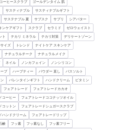
コーヒースクラブ
ゴールデンタイム 肌
ン
サスティナブル
サスティナブルギフト
サステナブル 夏
サブスク
サプリ
シアバター
キンケアギフト
スクラブ
セラミド
ゼロウェイスト
ント
テカリ ミネラル
テカリ対策
デリケートゾーン
ルサイズ
トレンド
ナイトケア スキンケア
ナチュラルチーク
ナチュラルメイク
ビ
ネイル
ノンカフェイン
ノンシリコン
ハーブ
ハーブティー
パウダー 直し
バスソルト
イン
バレンタインギフト
ハンドクリーム
ビタミン
フェアトレード
フェアトレードカカオ
ドコーヒー
フェアトレードココナッツオイル
ドコットン
フェアトレードシュガースクラブ
ドハンドクリーム
フェアトレードリップ
石鹸
フッ素
フッ素なし
フッ素フリー