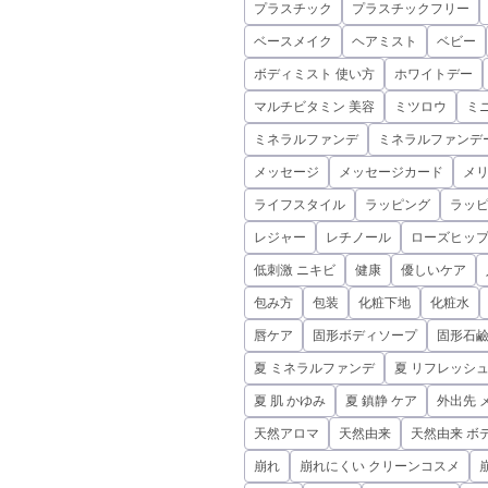
プラスチック
プラスチックフリー
ベースメイク
ヘアミスト
ベビー
ボディミスト 使い方
ホワイトデー
マルチビタミン 美容
ミツロウ
ミ
ミネラルファンデ
ミネラルファンデ
メッセージ
メッセージカード
メ
ライフスタイル
ラッピング
ラッ
レジャー
レチノール
ローズヒップ
低刺激 ニキビ
健康
優しいケア
包み方
包装
化粧下地
化粧水
唇ケア
固形ボディソープ
固形石
夏 ミネラルファンデ
夏 リフレッシ
夏 肌 かゆみ
夏 鎮静 ケア
外出先 
天然アロマ
天然由来
天然由来 ボ
崩れ
崩れにくい クリーンコスメ