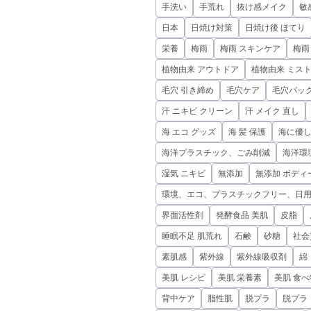
手洗い
手荒れ
抜け感メイク
敏
日本
日焼け対策
日焼け後 ほてり
栄養
梅雨
梅雨 スキンケア
梅雨
植物由来 アウトドア
植物由来 ミス
毛穴 引き締め
毛穴ケア
毛穴パック
汗 ニキビ クリーン
汗 メイク 直し
海 エコ グッズ
海 髪 保護
海に優
海洋プラスチック、ごみ削減
海洋環
湿気 ニキビ
無添加
無添加 ボディ
環境、エコ、プラスチックフリー、日
界面活性剤
発酵食品 美肌
皮脂
睡眠不足 肌荒れ
石鹸
砂糖
社会
素肌感
紫外線
紫外線吸収剤
綿
美肌 レシピ
美肌 栄養素
美肌 食べ
背中ケア
脂性肌
脱プラ
脱プラ