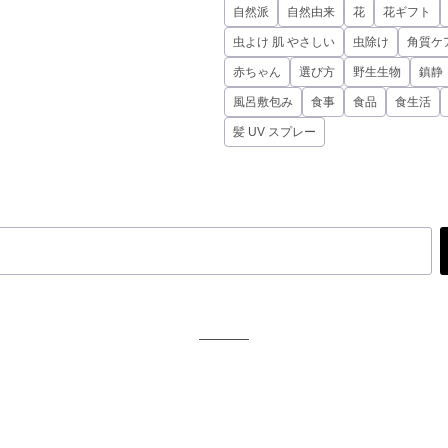
自然派
自然由来
花
花ギフト
虫よけ 肌 やさしい
虫除け
角質ケ
赤ちゃん
選び方
野生生物
鎮静
風呂敷包み
食事
食品
食生活
髪 UV スプレー