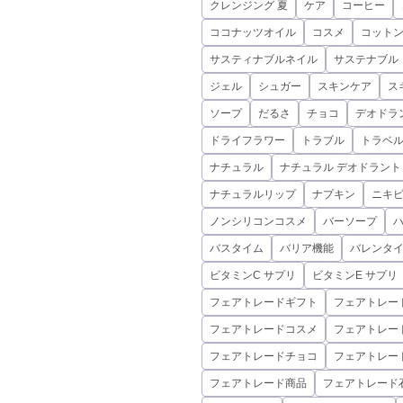
クレンジング 夏
ケア
コーヒー
ココナッツオイル
コスメ
コット
サスティナブルネイル
サステナブル
ジェル
シュガー
スキンケア
ス
ソープ
だるさ
チョコ
デオドラ
ドライフラワー
トラブル
トラベ
ナチュラル
ナチュラル デオドラント
ナチュラルリップ
ナプキン
ニキ
ノンシリコンコスメ
バーソープ
バスタイム
バリア機能
バレンタ
ビタミンC サプリ
ビタミンE サプリ
フェアトレードギフト
フェアトレー
フェアトレードコスメ
フェアトレー
フェアトレードチョコ
フェアトレー
フェアトレード商品
フェアトレード