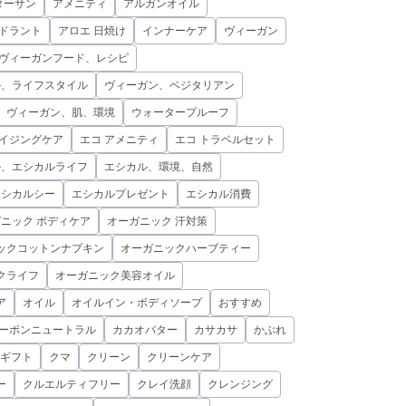
ターサン
アメニティ
アルガンオイル
オドラント
アロエ 日焼け
インナーケア
ヴィーガン
ヴィーガンフード、レシピ
ル、ライフスタイル
ヴィーガン、ベジタリアン
、ヴィーガン、肌、環境
ウォータープルーフ
イジングケア
エコ アメニティ
エコ トラベルセット
ル、エシカルライフ
エシカル、環境、自然
エシカルシー
エシカルプレゼント
エシカル消費
ニック ボディケア
オーガニック 汗対策
ックコットンナプキン
オーガニックハーブティー
クライフ
オーガニック美容オイル
ア
オイル
オイルイン・ボディソープ
おすすめ
ーボンニュートラル
カカオバター
カサカサ
かぶれ
ギフト
クマ
クリーン
クリーンケア
ー
クルエルティフリー
クレイ洗顔
クレンジング