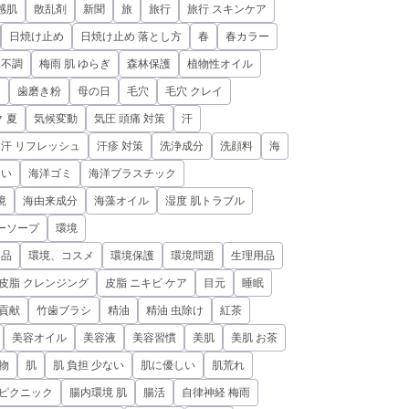
感肌
散乱剤
新聞
旅
旅行
旅行 スキンケア
日焼け止め
日焼け止め 落とし方
春
春カラー
 不調
梅雨 肌 ゆらぎ
森林保護
植物性オイル
ト
歯磨き粉
母の日
毛穴
毛穴 クレイ
 夏
気候変動
気圧 頭痛 対策
汗
汗 リフレッシュ
汗疹 対策
洗浄成分
洗顔料
海
しい
海洋ゴミ
海洋プラスチック
境
海由来成分
海藻オイル
湿度 肌トラブル
ーソープ
環境
用品
環境、コスメ
環境保護
環境問題
生理用品
皮脂 クレンジング
皮脂 ニキビ ケア
目元
睡眠
貢献
竹歯ブラシ
精油
精油 虫除け
紅茶
美容オイル
美容液
美容習慣
美肌
美肌 お茶
物
肌
肌 負担 少ない
肌に優しい
肌荒れ
 ピクニック
腸内環境 肌
腸活
自律神経 梅雨