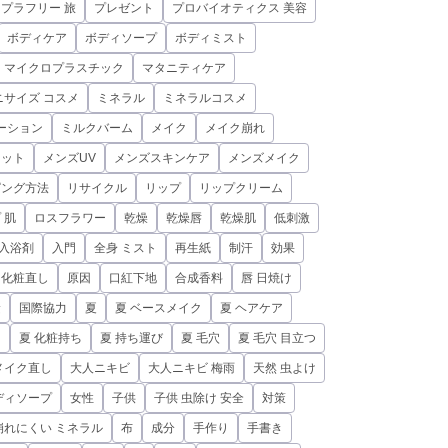
プラフリー 旅
プレゼント
プロバイオティクス 美容
ボディケア
ボディソープ
ボディミスト
マイクロプラスチック
マタニティケア
ニサイズ コスメ
ミネラル
ミネラルコスメ
ーション
ミルクバーム
メイク
メイク崩れ
リット
メンズUV
メンズスキンケア
メンズメイク
ピング方法
リサイクル
リップ
リップクリーム
 肌
ロスフラワー
乾燥
乾燥唇
乾燥肌
低刺激
入浴剤
入門
全身 ミスト
再生紙
制汗
効果
化粧直し
原因
口紅下地
合成香料
唇 日焼け
鹼
国際協力
夏
夏 ベースメイク
夏 ヘアケア
ュ
夏 化粧持ち
夏 持ち運び
夏 毛穴
夏 毛穴 目立つ
メイク直し
大人ニキビ
大人ニキビ 梅雨
天然 虫よけ
ディソープ
女性
子供
子供 虫除け 安全
対策
崩れにくい ミネラル
布
成分
手作り
手書き