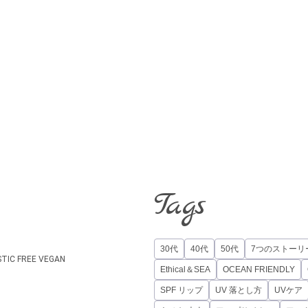
Tags
30代
40代
50代
7つのストーリ
STIC FREE
VEGAN
Ethical＆SEA
OCEAN FRIENDLY
SPF リップ
UV 落とし方
UVケア