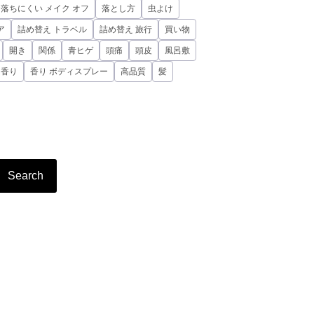
落ちにくい メイク オフ
落とし方
虫よけ
ア
詰め替え トラベル
詰め替え 旅行
買い物
開き
関係
青ヒゲ
頭痛
頭皮
風呂敷
香り
香り ボディスプレー
高品質
髪