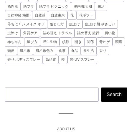
脂性肌
脱プラ
脱プラ ピクニック
腸内環境 肌
腸活
自律神経 梅雨
自然派
自然由来
花
花ギフト
落ちにくい メイク オフ
落とし方
虫よけ
虫よけ 肌 やさしい
虫除け
角質ケア
詰め替え トラベル
詰め替え 旅行
買い物
赤ちゃん
選び方
野生生物
鎮静
開き
関係
青ヒゲ
頭痛
頭皮
風呂敷
風呂敷包み
食事
食品
食生活
香り
香り ボディスプレー
高品質
髪
髪 UV スプレー
ABOUT US