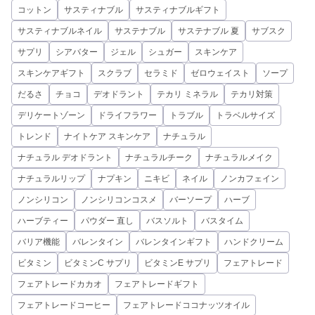
コットン
サスティナブル
サスティナブルギフト
サスティナブルネイル
サステナブル
サステナブル 夏
サブスク
サプリ
シアバター
ジェル
シュガー
スキンケア
スキンケアギフト
スクラブ
セラミド
ゼロウェイスト
ソープ
だるさ
チョコ
デオドラント
テカリ ミネラル
テカリ対策
デリケートゾーン
ドライフラワー
トラブル
トラベルサイズ
トレンド
ナイトケア スキンケア
ナチュラル
ナチュラル デオドラント
ナチュラルチーク
ナチュラルメイク
ナチュラルリップ
ナプキン
ニキビ
ネイル
ノンカフェイン
ノンシリコン
ノンシリコンコスメ
バーソープ
ハーブ
ハーブティー
パウダー 直し
バスソルト
バスタイム
バリア機能
バレンタイン
バレンタインギフト
ハンドクリーム
ビタミン
ビタミンC サプリ
ビタミンE サプリ
フェアトレード
フェアトレードカカオ
フェアトレードギフト
フェアトレードコーヒー
フェアトレードココナッツオイル