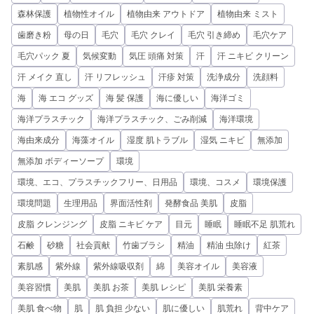
森林保護
植物性オイル
植物由来 アウトドア
植物由来 ミスト
歯磨き粉
母の日
毛穴
毛穴 クレイ
毛穴 引き締め
毛穴ケア
毛穴パック 夏
気候変動
気圧 頭痛 対策
汗
汗 ニキビ クリーン
汗 メイク 直し
汗 リフレッシュ
汗疹 対策
洗浄成分
洗顔料
海
海 エコ グッズ
海 髪 保護
海に優しい
海洋ゴミ
海洋プラスチック
海洋プラスチック、ごみ削減
海洋環境
海由来成分
海藻オイル
湿度 肌トラブル
湿気 ニキビ
無添加
無添加 ボディーソープ
環境
環境、エコ、プラスチックフリー、日用品
環境、コスメ
環境保護
環境問題
生理用品
界面活性剤
発酵食品 美肌
皮脂
皮脂 クレンジング
皮脂 ニキビ ケア
目元
睡眠
睡眠不足 肌荒れ
石鹸
砂糖
社会貢献
竹歯ブラシ
精油
精油 虫除け
紅茶
素肌感
紫外線
紫外線吸収剤
綿
美容オイル
美容液
美容習慣
美肌
美肌 お茶
美肌 レシピ
美肌 栄養素
美肌 食べ物
肌
肌 負担 少ない
肌に優しい
肌荒れ
背中ケア