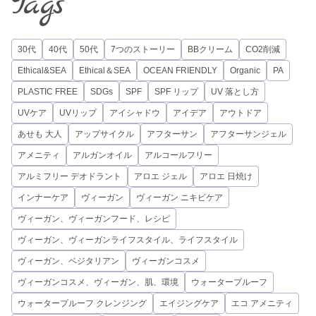
Tags
30代
40代
50代
7つのストーリー
BBクリーム
CO2削減
Ethical&SEA
Ethical＆SEA
OCEAN FRIENDLY
Organic
PA
PLASTIC FREE
SDGs
SPF
SPF リップ
UV 落とし方
UVケア
UVリップ
アイシャドウ
アイデア
アウトドア
あせも 大人
アップサイクル
アフターサン
アフターサンジェル
アメニティ
アルガンオイル
アルコールフリー
アルミフリー デオドラント
アロエ ジェル
アロエ 日焼け
インナーケア
ヴィーガン
ヴィーガン ニキビケア
ヴィーガン、ヴィーガンフード、レシピ
ヴィーガン、ヴィーガンライフスタイル、ライフスタイル
ヴィーガン、ベジタリアン
ヴィーガンコスメ
ヴィーガンコスメ、ヴィーガン、肌、環境
ウォータープルーフ
ウォータープルーフ クレンジング
エイジングケア
エコ アメニティ