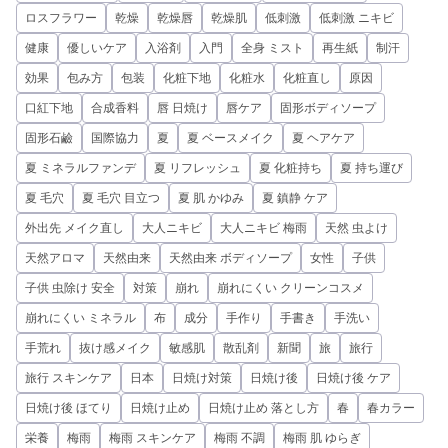
ロスフラワー
乾燥
乾燥唇
乾燥肌
低刺激
低刺激 ニキビ
健康
優しいケア
入浴剤
入門
全身 ミスト
再生紙
制汗
効果
包み方
包装
化粧下地
化粧水
化粧直し
原因
口紅下地
合成香料
唇 日焼け
唇ケア
固形ボディソープ
固形石鹼
国際協力
夏
夏 ベースメイク
夏 ヘアケア
夏 ミネラルファンデ
夏 リフレッシュ
夏 化粧持ち
夏 持ち運び
夏 毛穴
夏 毛穴 目立つ
夏 肌 かゆみ
夏 鎮静 ケア
外出先 メイク直し
大人ニキビ
大人ニキビ 梅雨
天然 虫よけ
天然アロマ
天然由来
天然由来 ボディソープ
女性
子供
子供 虫除け 安全
対策
崩れ
崩れにくい クリーンコスメ
崩れにくい ミネラル
布
成分
手作り
手書き
手洗い
手荒れ
抜け感メイク
敏感肌
散乱剤
新聞
旅
旅行
旅行 スキンケア
日本
日焼け対策
日焼け後
日焼け後 ケア
日焼け後 ほてり
日焼け止め
日焼け止め 落とし方
春
春カラー
栄養
梅雨
梅雨 スキンケア
梅雨 不調
梅雨 肌 ゆらぎ