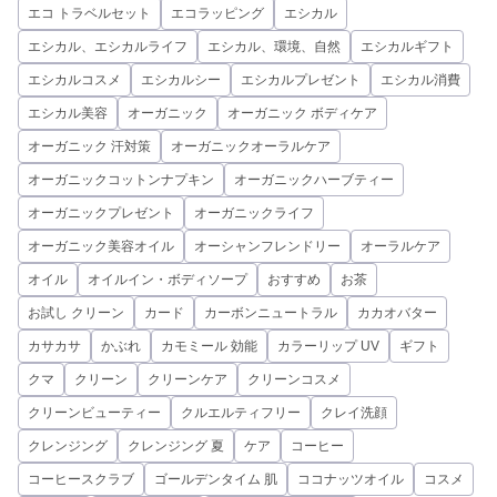
エコ トラベルセット
エコラッピング
エシカル
エシカル、エシカルライフ
エシカル、環境、自然
エシカルギフト
エシカルコスメ
エシカルシー
エシカルプレゼント
エシカル消費
エシカル美容
オーガニック
オーガニック ボディケア
オーガニック 汗対策
オーガニックオーラルケア
オーガニックコットンナプキン
オーガニックハーブティー
オーガニックプレゼント
オーガニックライフ
オーガニック美容オイル
オーシャンフレンドリー
オーラルケア
オイル
オイルイン・ボディソープ
おすすめ
お茶
お試し クリーン
カード
カーボンニュートラル
カカオバター
カサカサ
かぶれ
カモミール 効能
カラーリップ UV
ギフト
クマ
クリーン
クリーンケア
クリーンコスメ
クリーンビューティー
クルエルティフリー
クレイ洗顔
クレンジング
クレンジング 夏
ケア
コーヒー
コーヒースクラブ
ゴールデンタイム 肌
ココナッツオイル
コスメ