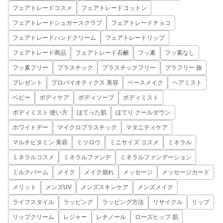
フェアトレードコスメ
フェアトレードコットン
フェアトレードシュガースクラブ
フェアトレードチョコ
フェアトレードハンドクリーム
フェアトレードリップ
フェアトレード商品
フェアトレード石鹸
フッ素
フッ素なし
フッ素フリー
プラスチック
プラスチックフリー
プラフリー 旅
プレゼント
プロバイオティクス 美容
ベースメイク
ヘアミスト
ベビー
ボディケア
ボディソープ
ボディミスト
ボディミスト 使い方
ほてった肌
ほてり クールダウン
ホワイトデー
マイクロプラスチック
マタニティケア
マルチビタミン 美容
ミツロウ
ミニサイズ コスメ
ミネラル
ミネラルコスメ
ミネラルファンデ
ミネラルファンデーション
ミルクバーム
メイク
メイク崩れ
メッセージ
メッセージカード
メリット
メンズUV
メンズスキンケア
メンズメイク
ライフスタイル
ラッピング
ラッピング方法
リサイクル
リップ
リップクリーム
レジャー
レチノール
ローズヒップ 肌