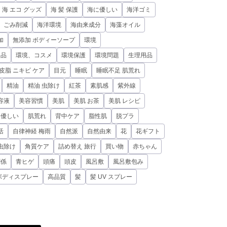
海 エコ グッズ
海 髪 保護
海に優しい
海洋ゴミ
、ごみ削減
海洋環境
海由来成分
海藻オイル
加
無添加 ボディーソープ
環境
用品
環境、コスメ
環境保護
環境問題
生理用品
皮脂 ニキビ ケア
目元
睡眠
睡眠不足 肌荒れ
精油
精油 虫除け
紅茶
素肌感
紫外線
容液
美容習慣
美肌
美肌 お茶
美肌 レシピ
に優しい
肌荒れ
背中ケア
脂性肌
脱プラ
活
自律神経 梅雨
自然派
自然由来
花
花ギフト
虫除け
角質ケア
詰め替え 旅行
買い物
赤ちゃん
関係
青ヒゲ
頭痛
頭皮
風呂敷
風呂敷包み
ボディスプレー
高品質
髪
髪 UV スプレー