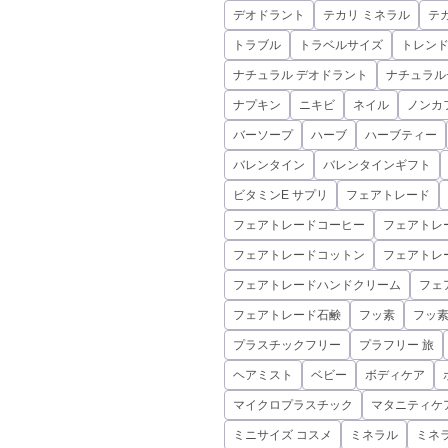
デオドラント
テカリ ミネラル
テ
トラブル
トラベルサイズ
トレン
ナチュラル デオドラント
ナチュラル
ナプキン
ニキビ
ネイル
ノンカ
バーソープ
ハーブ
ハーブティー
バレンタイン
バレンタインギフト
ビタミンE サプリ
フェアトレード
フェアトレードコーヒー
フェアトレ
フェアトレードコットン
フェアトレ
フェアトレードハンドクリーム
フェ
フェアトレード石鹸
フッ素
フッ
プラスチックフリー
プラフリー 旅
ヘアミスト
ベビー
ボディケア
マイクロプラスチック
マタニティケ
ミニサイズ コスメ
ミネラル
ミネ