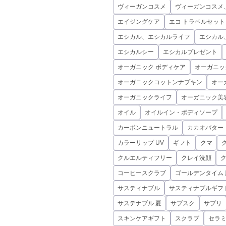
ヴィーガンコスメ
ヴィーガンコスメ
エイジングケア
エコ トラベルセット
エシカル、エシカルライフ
エシカル
エシカルシー
エシカルプレゼント
オーガニック ボディケア
オーガニッ
オーガニックコットンナプキン
オー
オーガニックライフ
オーガニック美
オイル
オイルイン・ボディソープ
カーボンニュートラル
カカオバター
カラーリップ UV
ギフト
クマ
クルエルティフリー
クレイ洗顔
コーヒースクラブ
ゴールデンタイム 
サスティナブル
サスティナブルギフ
サステナブル 夏
サブスク
サプリ
スキンケアギフト
スクラブ
セラ