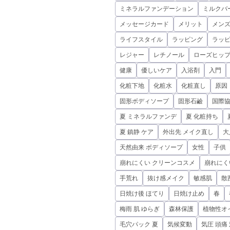
ミネラルファンデーション
ミルクバ
メッセージカード
メリット
メンズ
ライフスタイル
ラッピング
ラッ
レジャー
レチノール
ローズヒップ
健康
優しいケア
入浴剤
入門
化粧下地
化粧水
化粧直し
原因
固形ボディソープ
固形石鹼
国際
夏 ミネラルファンデ
夏 化粧持ち
夏 鎮静 ケア
外出先 メイク直し
大
天然由来 ボディソープ
女性
子供
崩れにくい クリーンコスメ
崩れにく
手荒れ
抜け感メイク
敏感肌
散
日焼け後 ほてり
日焼け止め
春
梅雨 肌 ゆらぎ
森林保護
植物性オ
毛穴パック 夏
気候変動
気圧 頭痛