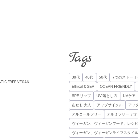
Tags
30代
40代
50代
7つのストーリ
STIC FREE
VEGAN
Ethical＆SEA
OCEAN FRIENDLY
SPF リップ
UV 落とし方
UVケア
あせも 大人
アップサイクル
アフ
アルコールフリー
アルミフリー デ
ヴィーガン、ヴィーガンフード、レシ
ヴィーガン、ヴィーガンライフスタイ