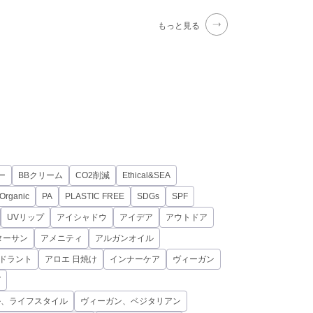
もっと見る
ー
BBクリーム
CO2削減
Ethical&SEA
Organic
PA
PLASTIC FREE
SDGs
SPF
UVリップ
アイシャドウ
アイデア
アウトドア
ターサン
アメニティ
アルガンオイル
オドラント
アロエ 日焼け
インナーケア
ヴィーガン
ピ
ル、ライフスタイル
ヴィーガン、ベジタリアン