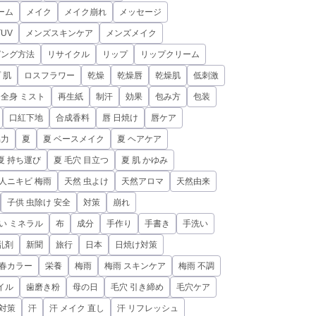
ーム
メイク
メイク崩れ
メッセージ
UV
メンズスキンケア
メンズメイク
ピング方法
リサイクル
リップ
リップクリーム
 肌
ロスフラワー
乾燥
乾燥唇
乾燥肌
低刺激
全身 ミスト
再生紙
制汗
効果
包み方
包装
口紅下地
合成香料
唇 日焼け
唇ケア
協力
夏
夏 ベースメイク
夏 ヘアケア
夏 持ち運び
夏 毛穴 目立つ
夏 肌 かゆみ
人ニキビ 梅雨
天然 虫よけ
天然アロマ
天然由来
子供 虫除け 安全
対策
崩れ
い ミネラル
布
成分
手作り
手書き
手洗い
乱剤
新聞
旅行
日本
日焼け対策
春カラー
栄養
梅雨
梅雨 スキンケア
梅雨 不調
イル
歯磨き粉
母の日
毛穴 引き締め
毛穴ケア
 対策
汗
汗 メイク 直し
汗 リフレッシュ