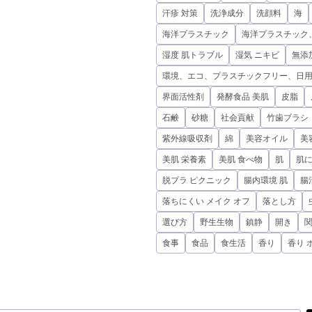
汗疹 対策
洗浄成分
洗顔料
海
海洋プラスチック
海洋プラスチック
湿度 肌トラブル
湿気 ニキビ
無添
環境、エコ、プラスチックフリー、日
界面活性剤
発酵食品 美肌
皮脂
石鹸
砂糖
社会貢献
竹歯ブラシ
紫外線吸収剤
綿
美容オイル
美
美肌 栄養素
美肌 食べ物
肌
肌
脱プラ ピクニック
腸内環境 肌
腸
落ちにくい メイク オフ
落とし方
選び方
野生生物
鎮静
開き
食事
食品
食生活
香り
香り 