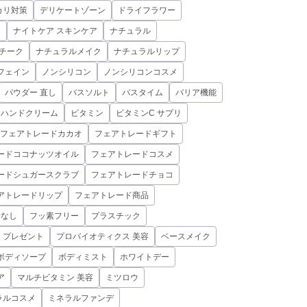
カリ対策
デリケートゾーン
ドライフラワー
ド
ナイトケア スキンケア
ナチュラル
チーク
ナチュラルメイク
ナチュラルリップ
フェイン
ノンシリコン
ノンシリコンコスメ
パウダー 直し
バスソルト
バスタイム
バリア機能
ハンドクリーム
ビタミン
ビタミンC サプリ
フェアトレードカカオ
フェアトレードギフト
ードココナッツオイル
フェアトレードコスメ
ードシュガースクラブ
フェアトレードチョコ
アトレードリップ
フェアトレード商品
素なし
フッ素フリー
プラスチック
プレゼント
プロバイオティクス 美容
ベースメイク
ボディソープ
ボディミスト
ホワイトデー
ア
マルチビタミン 美容
ミツロウ
ラルコスメ
ミネラルファンデ