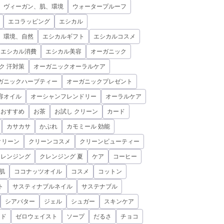
、ヴィーガン、肌、環境
ウォータープルーフ
エコラッピング
エシカル
、環境、自然
エシカルギフト
エシカルコスメ
エシカル消費
エシカル美容
オーガニック
ク 汗対策
オーガニックオーラルケア
ガニックハーブティー
オーガニックプレゼント
容オイル
オーシャンフレンドリー
オーラルケア
おすすめ
お茶
お試し クリーン
カード
カサカサ
かぶれ
カモミール 効能
クリーン
クリーンコスメ
クリーンビューティー
クレンジング
クレンジング 夏
ケア
コーヒー
肌
ココナッツオイル
コスメ
コットン
ト
サスティナブルネイル
サステナブル
シアバター
ジェル
シュガー
スキンケア
ミド
ゼロウェイスト
ソープ
だるさ
チョコ