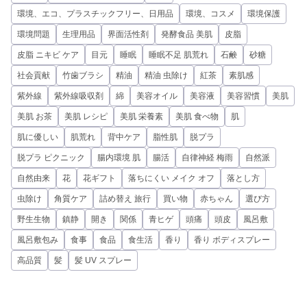
環境、エコ、プラスチックフリー、日用品
環境、コスメ
環境保護
環境問題
生理用品
界面活性剤
発酵食品 美肌
皮脂
皮脂 ニキビ ケア
目元
睡眠
睡眠不足 肌荒れ
石鹸
砂糖
社会貢献
竹歯ブラシ
精油
精油 虫除け
紅茶
素肌感
紫外線
紫外線吸収剤
綿
美容オイル
美容液
美容習慣
美肌
美肌 お茶
美肌 レシピ
美肌 栄養素
美肌 食べ物
肌
肌に優しい
肌荒れ
背中ケア
脂性肌
脱プラ
脱プラ ピクニック
腸内環境 肌
腸活
自律神経 梅雨
自然派
自然由来
花
花ギフト
落ちにくい メイク オフ
落とし方
虫除け
角質ケア
詰め替え 旅行
買い物
赤ちゃん
選び方
野生生物
鎮静
開き
関係
青ヒゲ
頭痛
頭皮
風呂敷
風呂敷包み
食事
食品
食生活
香り
香り ボディスプレー
高品質
髪
髪 UV スプレー