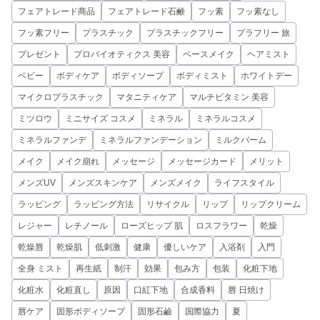
フェアトレード商品
フェアトレード石鹸
フッ素
フッ素なし
フッ素フリー
プラスチック
プラスチックフリー
プラフリー 旅
プレゼント
プロバイオティクス 美容
ベースメイク
ヘアミスト
ベビー
ボディケア
ボディソープ
ボディミスト
ホワイトデー
マイクロプラスチック
マタニティケア
マルチビタミン 美容
ミツロウ
ミニサイズ コスメ
ミネラル
ミネラルコスメ
ミネラルファンデ
ミネラルファンデーション
ミルクバーム
メイク
メイク崩れ
メッセージ
メッセージカード
メリット
メンズUV
メンズスキンケア
メンズメイク
ライフスタイル
ラッピング
ラッピング方法
リサイクル
リップ
リップクリーム
レジャー
レチノール
ローズヒップ 肌
ロスフラワー
乾燥
乾燥唇
乾燥肌
低刺激
健康
優しいケア
入浴剤
入門
全身 ミスト
再生紙
制汗
効果
包み方
包装
化粧下地
化粧水
化粧直し
原因
口紅下地
合成香料
唇 日焼け
唇ケア
固形ボディソープ
固形石鹼
国際協力
夏