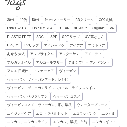
Tags
30代
40代
50代
7つのストーリー
BBクリーム
CO2削減
Ethical&SEA
Ethical＆SEA
OCEAN FRIENDLY
Organic
PA
PLASTIC FREE
SDGs
SPF
SPF リップ
UV 落とし方
UVケア
UVリップ
アイシャドウ
アイデア
アウトドア
あせも 大人
アップサイクル
アフターサン
アメニティ
アルガンオイル
アルコールフリー
アルミフリー デオドラント
アロエ 日焼け
インナーケア
ヴィーガン
ヴィーガン、ヴィーガンフード、レシピ
ヴィーガン、ヴィーガンライフスタイル、ライフスタイル
ヴィーガン、ベジタリアン
ヴィーガンコスメ
ヴィーガンコスメ、ヴィーガン、肌、環境
ウォータープルーフ
エイジングケア
エコ トラベルセット
エコラッピング
エシカル
エシカル、エシカルライフ
エシカル、環境、自然
エシカルギフト