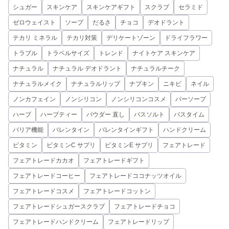
シュガー
スキンケア
スキンケアギフト
スクラブ
セラミド
ゼロウェイスト
ソープ
だるさ
チョコ
デオドラント
テカリ ミネラル
テカリ対策
デリケートゾーン
ドライフラワー
トラブル
トラベルサイズ
トレンド
ナイトケア スキンケア
ナチュラル
ナチュラル デオドラント
ナチュラルチーク
ナチュラルメイク
ナチュラルリップ
ナプキン
ニキビ
ネイル
ノンカフェイン
ノンシリコン
ノンシリコンコスメ
バーソープ
ハーブ
ハーブティー
パウダー 直し
バスソルト
バスタイム
バリア機能
バレンタイン
バレンタインギフト
ハンドクリーム
ビタミン
ビタミンC サプリ
ビタミンE サプリ
フェアトレード
フェアトレードカカオ
フェアトレードギフト
フェアトレードコーヒー
フェアトレードココナッツオイル
フェアトレードコスメ
フェアトレードコットン
フェアトレードシュガースクラブ
フェアトレードチョコ
フェアトレードハンドクリーム
フェアトレードリップ