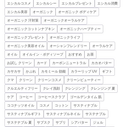
エシカルコスメ
エシカルシー
エシカルプレゼント
エシカル消費
エシカル美容
オーガニック
オーガニック ボディケア
オーガニック 汗対策
オーガニックオーラルケア
オーガニックコットンナプキン
オーガニックハーブティー
オーガニックプレゼント
オーガニックライフ
オーガニック美容オイル
オーシャンフレンドリー
オーラルケア
オイル
オイルイン・ボディソープ
おすすめ
お茶
お試し クリーン
カード
カーボンニュートラル
カカオバター
カサカサ
かぶれ
カモミール 効能
カラーリップ UV
ギフト
クマ
クリーン
クリーンコスメ
クリーンビューティー
クルエルティフリー
クレイ洗顔
クレンジング
クレンジング 夏
ケア
コーヒー
コーヒースクラブ
ゴールデンタイム 肌
ココナッツオイル
コスメ
コットン
サスティナブル
サスティナブルギフト
サスティナブルネイル
サステナブル
サステナブル 夏
サブスク
サプリ
シアバター
ジェル