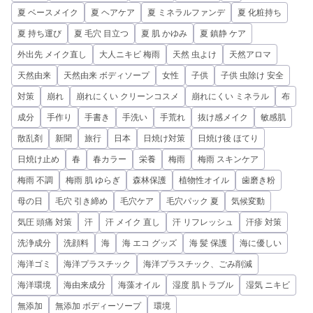
夏 ベースメイク
夏 ヘアケア
夏 ミネラルファンデ
夏 化粧持ち
夏 持ち運び
夏 毛穴 目立つ
夏 肌 かゆみ
夏 鎮静 ケア
外出先 メイク直し
大人ニキビ 梅雨
天然 虫よけ
天然アロマ
天然由来
天然由来 ボディソープ
女性
子供
子供 虫除け 安全
対策
崩れ
崩れにくい クリーンコスメ
崩れにくい ミネラル
布
成分
手作り
手書き
手洗い
手荒れ
抜け感メイク
敏感肌
散乱剤
新聞
旅行
日本
日焼け対策
日焼け後 ほてり
日焼け止め
春
春カラー
栄養
梅雨
梅雨 スキンケア
梅雨 不調
梅雨 肌 ゆらぎ
森林保護
植物性オイル
歯磨き粉
母の日
毛穴 引き締め
毛穴ケア
毛穴パック 夏
気候変動
気圧 頭痛 対策
汗
汗 メイク 直し
汗 リフレッシュ
汗疹 対策
洗浄成分
洗顔料
海
海 エコ グッズ
海 髪 保護
海に優しい
海洋ゴミ
海洋プラスチック
海洋プラスチック、ごみ削減
海洋環境
海由来成分
海藻オイル
湿度 肌トラブル
湿気 ニキビ
無添加
無添加 ボディーソープ
環境