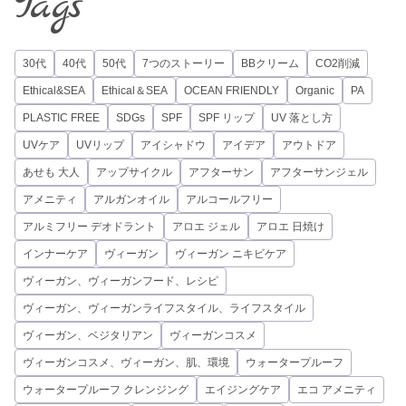
Tags
30代
40代
50代
7つのストーリー
BBクリーム
CO2削減
Ethical&SEA
Ethical＆SEA
OCEAN FRIENDLY
Organic
PA
PLASTIC FREE
SDGs
SPF
SPF リップ
UV 落とし方
UVケア
UVリップ
アイシャドウ
アイデア
アウトドア
あせも 大人
アップサイクル
アフターサン
アフターサンジェル
アメニティ
アルガンオイル
アルコールフリー
アルミフリー デオドラント
アロエ ジェル
アロエ 日焼け
インナーケア
ヴィーガン
ヴィーガン ニキビケア
ヴィーガン、ヴィーガンフード、レシピ
ヴィーガン、ヴィーガンライフスタイル、ライフスタイル
ヴィーガン、ベジタリアン
ヴィーガンコスメ
ヴィーガンコスメ、ヴィーガン、肌、環境
ウォータープルーフ
ウォータープルーフ クレンジング
エイジングケア
エコ アメニティ