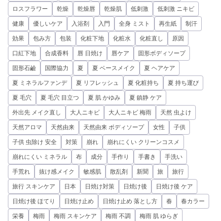
ロスフラワー
乾燥
乾燥唇
乾燥肌
低刺激
低刺激 ニキビ
健康
優しいケア
入浴剤
入門
全身 ミスト
再生紙
制汗
効果
包み方
包装
化粧下地
化粧水
化粧直し
原因
口紅下地
合成香料
唇 日焼け
唇ケア
固形ボディソープ
固形石鹼
国際協力
夏
夏 ベースメイク
夏 ヘアケア
夏 ミネラルファンデ
夏 リフレッシュ
夏 化粧持ち
夏 持ち運び
夏 毛穴
夏 毛穴 目立つ
夏 肌 かゆみ
夏 鎮静 ケア
外出先 メイク直し
大人ニキビ
大人ニキビ 梅雨
天然 虫よけ
天然アロマ
天然由来
天然由来 ボディソープ
女性
子供
子供 虫除け 安全
対策
崩れ
崩れにくい クリーンコスメ
崩れにくい ミネラル
布
成分
手作り
手書き
手洗い
手荒れ
抜け感メイク
敏感肌
散乱剤
新聞
旅
旅行
旅行 スキンケア
日本
日焼け対策
日焼け後
日焼け後 ケア
日焼け後 ほてり
日焼け止め
日焼け止め 落とし方
春
春カラー
栄養
梅雨
梅雨 スキンケア
梅雨 不調
梅雨 肌 ゆらぎ