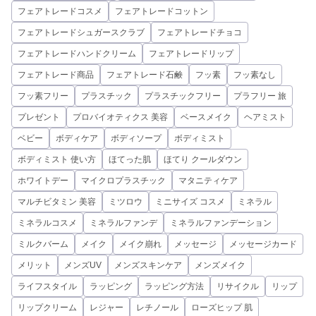
フェアトレードコスメ
フェアトレードコットン
フェアトレードシュガースクラブ
フェアトレードチョコ
フェアトレードハンドクリーム
フェアトレードリップ
フェアトレード商品
フェアトレード石鹸
フッ素
フッ素なし
フッ素フリー
プラスチック
プラスチックフリー
プラフリー 旅
プレゼント
プロバイオティクス 美容
ベースメイク
ヘアミスト
ベビー
ボディケア
ボディソープ
ボディミスト
ボディミスト 使い方
ほてった肌
ほてり クールダウン
ホワイトデー
マイクロプラスチック
マタニティケア
マルチビタミン 美容
ミツロウ
ミニサイズ コスメ
ミネラル
ミネラルコスメ
ミネラルファンデ
ミネラルファンデーション
ミルクバーム
メイク
メイク崩れ
メッセージ
メッセージカード
メリット
メンズUV
メンズスキンケア
メンズメイク
ライフスタイル
ラッピング
ラッピング方法
リサイクル
リップ
リップクリーム
レジャー
レチノール
ローズヒップ 肌