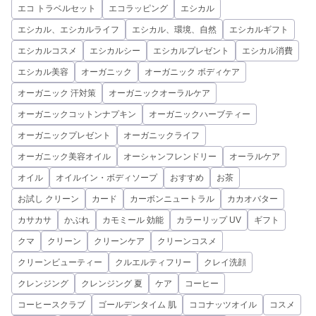
エコ トラベルセット
エコラッピング
エシカル
エシカル、エシカルライフ
エシカル、環境、自然
エシカルギフト
エシカルコスメ
エシカルシー
エシカルプレゼント
エシカル消費
エシカル美容
オーガニック
オーガニック ボディケア
オーガニック 汗対策
オーガニックオーラルケア
オーガニックコットンナプキン
オーガニックハーブティー
オーガニックプレゼント
オーガニックライフ
オーガニック美容オイル
オーシャンフレンドリー
オーラルケア
オイル
オイルイン・ボディソープ
おすすめ
お茶
お試し クリーン
カード
カーボンニュートラル
カカオバター
カサカサ
かぶれ
カモミール 効能
カラーリップ UV
ギフト
クマ
クリーン
クリーンケア
クリーンコスメ
クリーンビューティー
クルエルティフリー
クレイ洗顔
クレンジング
クレンジング 夏
ケア
コーヒー
コーヒースクラブ
ゴールデンタイム 肌
ココナッツオイル
コスメ