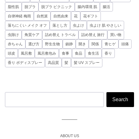
脂性肌
脱プラ
脱プラ ピクニック
腸内環境 肌
腸活
自律神経 梅雨
自然派
自然由来
花
花ギフト
落ちにくい メイク オフ
落とし方
虫よけ
虫よけ 肌 やさしい
虫除け
角質ケア
詰め替え トラベル
詰め替え 旅行
買い物
赤ちゃん
選び方
野生生物
鎮静
開き
関係
青ヒゲ
頭痛
頭皮
風呂敷
風呂敷包み
食事
食品
食生活
香り
香り ボディスプレー
高品質
髪
髪 UV スプレー
ABOUT US