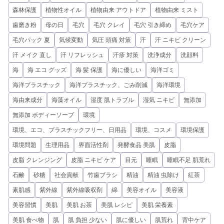
森林保護
植物性オイル
植物由来 アウトドア
植物由来 ミスト
歯磨き粉
母の日
毛穴
毛穴 クレイ
毛穴 引き締め
毛穴ケア
毛穴パック 夏
気候変動
気圧 頭痛 対策
汗
汗 ニキビ クリーン
汗 メイク 直し
汗 リフレッシュ
汗疹 対策
洗浄成分
洗顔料
海
海 エコ グッズ
海 髪 保護
海に優しい
海洋ゴミ
海洋プラスチック
海洋プラスチック、ごみ削減
海洋環境
海由来成分
海藻オイル
湿度 肌トラブル
湿気 ニキビ
無添加
無添加 ボディーソープ
環境
環境、エコ、プラスチックフリー、日用品
環境、コスメ
環境保護
環境問題
生理用品
界面活性剤
発酵食品 美肌
皮脂
皮脂 クレンジング
皮脂 ニキビ ケア
目元
睡眠
睡眠不足 肌荒れ
石鹸
砂糖
社会貢献
竹歯ブラシ
精油
精油 虫除け
紅茶
素肌感
紫外線
紫外線吸収剤
綿
美容オイル
美容液
美容習慣
美肌
美肌 お茶
美肌 レシピ
美肌 栄養素
美肌 食べ物
肌
肌 負担 少ない
肌に優しい
肌荒れ
背中ケア