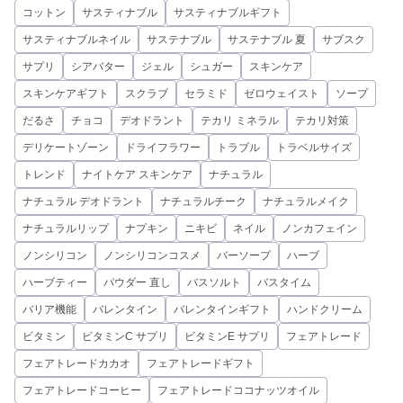
コットン
サスティナブル
サスティナブルギフト
サスティナブルネイル
サステナブル
サステナブル 夏
サブスク
サプリ
シアバター
ジェル
シュガー
スキンケア
スキンケアギフト
スクラブ
セラミド
ゼロウェイスト
ソープ
だるさ
チョコ
デオドラント
テカリ ミネラル
テカリ対策
デリケートゾーン
ドライフラワー
トラブル
トラベルサイズ
トレンド
ナイトケア スキンケア
ナチュラル
ナチュラル デオドラント
ナチュラルチーク
ナチュラルメイク
ナチュラルリップ
ナプキン
ニキビ
ネイル
ノンカフェイン
ノンシリコン
ノンシリコンコスメ
バーソープ
ハーブ
ハーブティー
パウダー 直し
バスソルト
バスタイム
バリア機能
バレンタイン
バレンタインギフト
ハンドクリーム
ビタミン
ビタミンC サプリ
ビタミンE サプリ
フェアトレード
フェアトレードカカオ
フェアトレードギフト
フェアトレードコーヒー
フェアトレードココナッツオイル