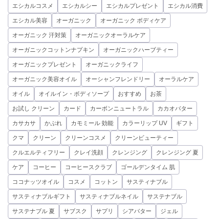
エシカルコスメ
エシカルシー
エシカルプレゼント
エシカル消費
エシカル美容
オーガニック
オーガニック ボディケア
オーガニック 汗対策
オーガニックオーラルケア
オーガニックコットンナプキン
オーガニックハーブティー
オーガニックプレゼント
オーガニックライフ
オーガニック美容オイル
オーシャンフレンドリー
オーラルケア
オイル
オイルイン・ボディソープ
おすすめ
お茶
お試し クリーン
カード
カーボンニュートラル
カカオバター
カサカサ
かぶれ
カモミール 効能
カラーリップ UV
ギフト
クマ
クリーン
クリーンコスメ
クリーンビューティー
クルエルティフリー
クレイ洗顔
クレンジング
クレンジング 夏
ケア
コーヒー
コーヒースクラブ
ゴールデンタイム 肌
ココナッツオイル
コスメ
コットン
サスティナブル
サスティナブルギフト
サスティナブルネイル
サステナブル
サステナブル 夏
サブスク
サプリ
シアバター
ジェル