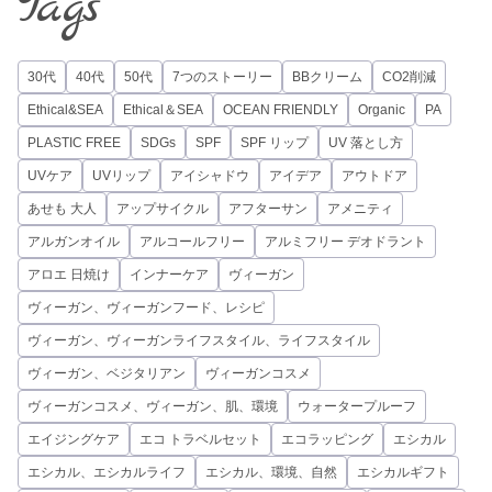
Tags
30代
40代
50代
7つのストーリー
BBクリーム
CO2削減
Ethical&SEA
Ethical＆SEA
OCEAN FRIENDLY
Organic
PA
PLASTIC FREE
SDGs
SPF
SPF リップ
UV 落とし方
UVケア
UVリップ
アイシャドウ
アイデア
アウトドア
あせも 大人
アップサイクル
アフターサン
アメニティ
アルガンオイル
アルコールフリー
アルミフリー デオドラント
アロエ 日焼け
インナーケア
ヴィーガン
ヴィーガン、ヴィーガンフード、レシピ
ヴィーガン、ヴィーガンライフスタイル、ライフスタイル
ヴィーガン、ベジタリアン
ヴィーガンコスメ
ヴィーガンコスメ、ヴィーガン、肌、環境
ウォータープルーフ
エイジングケア
エコ トラベルセット
エコラッピング
エシカル
エシカル、エシカルライフ
エシカル、環境、自然
エシカルギフト