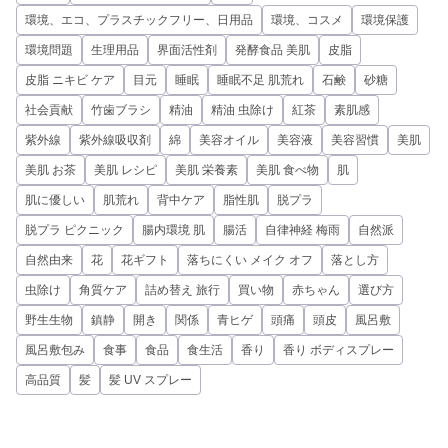
環境、エコ、プラスチックフリー、日用品
環境、コスメ
環境保護
環境問題
生理用品
界面活性剤
発酵食品 美肌
皮脂
皮脂 ニキビ ケア
目元
睡眠
睡眠不足 肌荒れ
石鹸
砂糖
社会貢献
竹歯ブラシ
精油
精油 虫除け
紅茶
素肌感
紫外線
紫外線吸収剤
綿
美容オイル
美容液
美容習慣
美肌
美肌 お茶
美肌 レシピ
美肌 栄養素
美肌 食べ物
肌
肌に優しい
肌荒れ
背中ケア
脂性肌
脱プラ
脱プラ ピクニック
腸内環境 肌
腸活
自律神経 梅雨
自然派
自然由来
花
花ギフト
落ちにくい メイク オフ
落とし方
虫除け
角質ケア
詰め替え 旅行
買い物
赤ちゃん
選び方
野生生物
鎮静
開き
関係
青ヒゲ
頭痛
頭皮
風呂敷
風呂敷包み
食事
食品
食生活
香り
香り ボディスプレー
高品質
髪
髪 UV スプレー