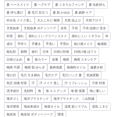
夏 ベースメイク
夏 ヘアケア
夏 ミネラルファンデ
夏 化粧持ち
夏 持ち運び
夏 毛穴 目立つ
夏 肌 かゆみ
夏 鎮静 ケア
外出先 メイク直し
大人ニキビ 梅雨
天然 虫よけ
天然アロマ
天然由来
天然由来 ボディソープ
女性
子供
子供 虫除け 安全
対策
崩れ
崩れにくい クリーンコスメ
崩れにくい ミネラル
布
成分
手作り
手書き
手洗い
手荒れ
抜け感メイク
敏感肌
散乱剤
新聞
旅行
日本
日焼け対策
日焼け後 ほてり
日焼け止め
春
春カラー
栄養
梅雨
梅雨 スキンケア
梅雨 不調
梅雨 肌 ゆらぎ
森林保護
植物性オイル
歯磨き粉
母の日
毛穴 引き締め
毛穴ケア
毛穴パック 夏
気候変動
気圧 頭痛 対策
汗
汗 メイク 直し
汗 リフレッシュ
汗疹 対策
洗浄成分
洗顔料
海
海 エコ グッズ
海 髪 保護
海に優しい
海洋ゴミ
海洋プラスチック
海洋プラスチック、ごみ削減
海洋環境
海由来成分
海藻オイル
湿度 肌トラブル
湿気 ニキビ
無添加
無添加 ボディーソープ
環境