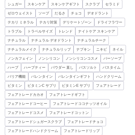
シュガー
スキンケア
スキンケアギフト
スクラブ
セラミド
ゼロウェイスト
ソープ
だるさ
チョコ
デオドラント
テカリ ミネラル
テカリ対策
デリケートゾーン
ドライフラワー
トラブル
トラベルサイズ
トレンド
ナイトケア スキンケア
ナチュラル
ナチュラル デオドラント
ナチュラルチーク
ナチュラルメイク
ナチュラルリップ
ナプキン
ニキビ
ネイル
ノンカフェイン
ノンシリコン
ノンシリコンコスメ
バーソープ
ハーブ
ハーブティー
パウダー 直し
バスソルト
バスタイム
バリア機能
バレンタイン
バレンタインギフト
ハンドクリーム
ビタミン
ビタミンC サプリ
ビタミンE サプリ
フェアトレード
フェアトレードカカオ
フェアトレードギフト
フェアトレードコーヒー
フェアトレードココナッツオイル
フェアトレードコスメ
フェアトレードコットン
フェアトレードシュガースクラブ
フェアトレードチョコ
フェアトレードハンドクリーム
フェアトレードリップ