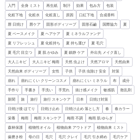
入門
全身 ミスト
再生紙
制汗
効果
包み方
包装
化粧下地
化粧水
化粧直し
原因
口紅下地
合成香料
唇 日焼け
唇ケア
固形ボディソープ
固形石鹼
国際協力
夏
夏 ベースメイク
夏 ヘアケア
夏 ミネラルファンデ
夏 リフレッシュ
夏 化粧持ち
夏 持ち運び
夏 毛穴
夏 毛穴 目立つ
夏 肌 かゆみ
夏 鎮静 ケア
外出先 メイク直し
大人ニキビ
大人ニキビ 梅雨
天然 虫よけ
天然アロマ
天然由来
天然由来 ボディソープ
女性
子供
子供 虫除け 安全
対策
崩れ
崩れにくい クリーンコスメ
崩れにくい ミネラル
布
成分
手作り
手書き
手洗い
手荒れ
抜け感メイク
敏感肌
散乱剤
新聞
旅
旅行
旅行 スキンケア
日本
日焼け対策
日焼け後 ほてり
日焼け止め
日焼け止め 落とし方
春
春カラー
栄養
梅雨
梅雨 スキンケア
梅雨 不調
梅雨 肌 ゆらぎ
森林保護
植物性オイル
植物由来 アウトドア
植物由来 ミスト
歯磨き粉
母の日
毛穴
毛穴 クレイ
毛穴 引き締め
毛穴ケア