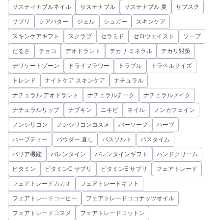
サスティナブルネイル
サステナブル
サステナブル 夏
サブスク
サプリ
シアバター
ジェル
シュガー
スキンケア
スキンケアギフト
スクラブ
セラミド
ゼロウェイスト
ソープ
だるさ
チョコ
デオドラント
テカリ ミネラル
テカリ対策
デリケートゾーン
ドライフラワー
トラブル
トラベルサイズ
トレンド
ナイトケア スキンケア
ナチュラル
ナチュラル デオドラント
ナチュラルチーク
ナチュラルメイク
ナチュラルリップ
ナプキン
ニキビ
ネイル
ノンカフェイン
ノンシリコン
ノンシリコンコスメ
バーソープ
ハーブ
ハーブティー
パウダー 直し
バスソルト
バスタイム
バリア機能
バレンタイン
バレンタインギフト
ハンドクリーム
ビタミン
ビタミンC サプリ
ビタミンE サプリ
フェアトレード
フェアトレードカカオ
フェアトレードギフト
フェアトレードコーヒー
フェアトレードココナッツオイル
フェアトレードコスメ
フェアトレードコットン