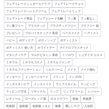
フェアトレードシュガースクラブ
フェアトレードチョコ
フェアトレードハンドクリーム
フェアトレードリップ
フェアトレード商品
フェアトレード石鹸
フッ素
フッ素なし
フッ素フリー
プラスチック
プラスチックフリー
プラフリー 旅
プレゼント
プロバイオティクス 美容
ベースメイク
ヘアミスト
ベビー
ボディケア
ボディソープ
ボディミスト
ボディミスト 使い方
ホワイトデー
マイクロプラスチック
マタニティケア
マルチビタミン 美容
ミツロウ
ミニサイズ コスメ
ミネラル
ミネラルコスメ
ミネラルファンデ
ミネラルファンデーション
ミルクバーム
メイク
メイク崩れ
メッセージ
メッセージカード
メリット
メンズUV
メンズスキンケア
メンズメイク
ライフスタイル
ラッピング
ラッピング方法
リサイクル
リップ
リップクリーム
レジャー
レチノール
ローズヒップ 肌
ロスフラワー
乾燥
乾燥唇
乾燥肌
低刺激
低刺激 ニキビ
健康
優しいケア
入浴剤