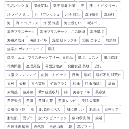
毛穴パック 夏
気候変動
気圧 頭痛 対策
汗
汗 ニキビ クリーン
汗 メイク 直し
汗 リフレッシュ
汗疹 対策
洗浄成分
洗顔料
海
海 エコ グッズ
海 髪 保護
海に優しい
海洋ゴミ
海洋プラスチック
海洋プラスチック、ごみ削減
海洋環境
海由来成分
海藻オイル
湿度 肌トラブル
湿気 ニキビ
無添加
無添加 ボディーソープ
環境
環境、エコ、プラスチックフリー、日用品
環境、コスメ
環境保護
環境問題
生理用品
界面活性剤
発酵食品 美肌
皮脂
皮脂 クレンジング
皮脂 ニキビ ケア
目元
睡眠
睡眠不足 肌荒れ
石鹸
砂糖
社会貢献
竹歯ブラシ
精油
精油 虫除け
紅茶
素肌感
紫外線
紫外線吸収剤
綿
美容オイル
美容液
美容習慣
美肌
美肌 お茶
美肌 レシピ
美肌 栄養素
美肌 食べ物
肌
肌 負担 少ない
肌に優しい
肌荒れ
背中ケア
脂性肌
脱プラ
脱プラ ピクニック
腸内環境 肌
腸活
自律神経 梅雨
自然派
自然由来
花
花ギフト