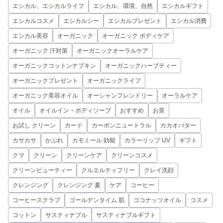
エシカル、エシカルライフ
エシカル、環境、自然
エシカルギフト
エシカルコスメ
エシカルシー
エシカルプレゼント
エシカル消費
エシカル美容
オーガニック
オーガニック ボディケア
オーガニック 汗対策
オーガニックオーラルケア
オーガニックコットンナプキン
オーガニックハーブティー
オーガニックプレゼント
オーガニックライフ
オーガニック美容オイル
オーシャンフレンドリー
オーラルケア
オイル
オイルイン・ボディソープ
おすすめ
お茶
お試し クリーン
カード
カーボンニュートラル
カカオバター
カサカサ
かぶれ
カモミール 効能
カラーリップ UV
ギフト
クマ
クリーン
クリーンケア
クリーンコスメ
クリーンビューティー
クルエルティフリー
クレイ洗顔
クレンジング
クレンジング 夏
ケア
コーヒー
コーヒースクラブ
ゴールデンタイム 肌
ココナッツオイル
コスメ
コットン
サスティナブル
サスティナブルギフト