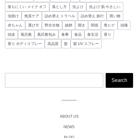
落ちにくい メイク オフ
落とし方
虫よけ
虫よけ 肌 やさしい
虫除け
角質ケア
詰め替え トラベル
詰め替え 旅行
買い物
赤ちゃん
選び方
野生生物
鎮静
開き
関係
青ヒゲ
頭痛
頭皮
風呂敷
風呂敷包み
食事
食品
食生活
香り
香り ボディスプレー
高品質
髪
髪 UV スプレー
ABOUT US
NEWS
BLOG