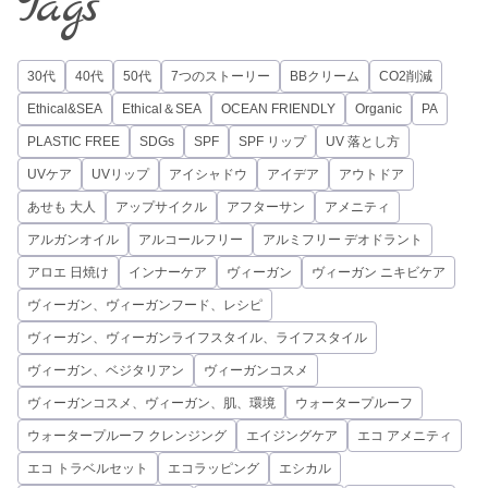
Tags
30代
40代
50代
7つのストーリー
BBクリーム
CO2削減
Ethical&SEA
Ethical＆SEA
OCEAN FRIENDLY
Organic
PA
PLASTIC FREE
SDGs
SPF
SPF リップ
UV 落とし方
UVケア
UVリップ
アイシャドウ
アイデア
アウトドア
あせも 大人
アップサイクル
アフターサン
アメニティ
アルガンオイル
アルコールフリー
アルミフリー デオドラント
アロエ 日焼け
インナーケア
ヴィーガン
ヴィーガン ニキビケア
ヴィーガン、ヴィーガンフード、レシピ
ヴィーガン、ヴィーガンライフスタイル、ライフスタイル
ヴィーガン、ベジタリアン
ヴィーガンコスメ
ヴィーガンコスメ、ヴィーガン、肌、環境
ウォータープルーフ
ウォータープルーフ クレンジング
エイジングケア
エコ アメニティ
エコ トラベルセット
エコラッピング
エシカル