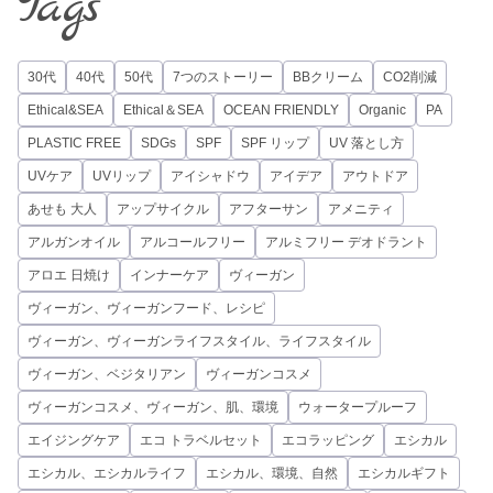
Tags
30代
40代
50代
7つのストーリー
BBクリーム
CO2削減
Ethical&SEA
Ethical＆SEA
OCEAN FRIENDLY
Organic
PA
PLASTIC FREE
SDGs
SPF
SPF リップ
UV 落とし方
UVケア
UVリップ
アイシャドウ
アイデア
アウトドア
あせも 大人
アップサイクル
アフターサン
アメニティ
アルガンオイル
アルコールフリー
アルミフリー デオドラント
アロエ 日焼け
インナーケア
ヴィーガン
ヴィーガン、ヴィーガンフード、レシピ
ヴィーガン、ヴィーガンライフスタイル、ライフスタイル
ヴィーガン、ベジタリアン
ヴィーガンコスメ
ヴィーガンコスメ、ヴィーガン、肌、環境
ウォータープルーフ
エイジングケア
エコ トラベルセット
エコラッピング
エシカル
エシカル、エシカルライフ
エシカル、環境、自然
エシカルギフト