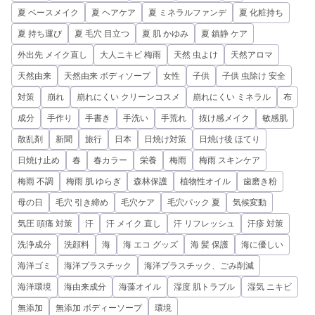
夏 ベースメイク
夏 ヘアケア
夏 ミネラルファンデ
夏 化粧持ち
夏 持ち運び
夏 毛穴 目立つ
夏 肌 かゆみ
夏 鎮静 ケア
外出先 メイク直し
大人ニキビ 梅雨
天然 虫よけ
天然アロマ
天然由来
天然由来 ボディソープ
女性
子供
子供 虫除け 安全
対策
崩れ
崩れにくい クリーンコスメ
崩れにくい ミネラル
布
成分
手作り
手書き
手洗い
手荒れ
抜け感メイク
敏感肌
散乱剤
新聞
旅行
日本
日焼け対策
日焼け後 ほてり
日焼け止め
春
春カラー
栄養
梅雨
梅雨 スキンケア
梅雨 不調
梅雨 肌 ゆらぎ
森林保護
植物性オイル
歯磨き粉
母の日
毛穴 引き締め
毛穴ケア
毛穴パック 夏
気候変動
気圧 頭痛 対策
汗
汗 メイク 直し
汗 リフレッシュ
汗疹 対策
洗浄成分
洗顔料
海
海 エコ グッズ
海 髪 保護
海に優しい
海洋ゴミ
海洋プラスチック
海洋プラスチック、ごみ削減
海洋環境
海由来成分
海藻オイル
湿度 肌トラブル
湿気 ニキビ
無添加
無添加 ボディーソープ
環境