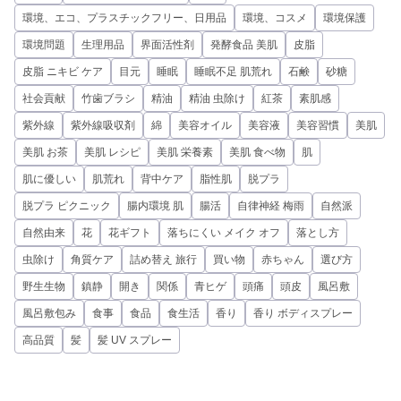
環境、エコ、プラスチックフリー、日用品
環境、コスメ
環境保護
環境問題
生理用品
界面活性剤
発酵食品 美肌
皮脂
皮脂 ニキビ ケア
目元
睡眠
睡眠不足 肌荒れ
石鹸
砂糖
社会貢献
竹歯ブラシ
精油
精油 虫除け
紅茶
素肌感
紫外線
紫外線吸収剤
綿
美容オイル
美容液
美容習慣
美肌
美肌 お茶
美肌 レシピ
美肌 栄養素
美肌 食べ物
肌
肌に優しい
肌荒れ
背中ケア
脂性肌
脱プラ
脱プラ ピクニック
腸内環境 肌
腸活
自律神経 梅雨
自然派
自然由来
花
花ギフト
落ちにくい メイク オフ
落とし方
虫除け
角質ケア
詰め替え 旅行
買い物
赤ちゃん
選び方
野生生物
鎮静
開き
関係
青ヒゲ
頭痛
頭皮
風呂敷
風呂敷包み
食事
食品
食生活
香り
香り ボディスプレー
高品質
髪
髪 UV スプレー