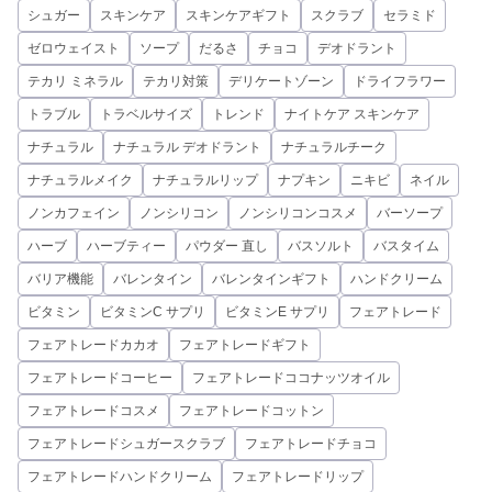
シュガー
スキンケア
スキンケアギフト
スクラブ
セラミド
ゼロウェイスト
ソープ
だるさ
チョコ
デオドラント
テカリ ミネラル
テカリ対策
デリケートゾーン
ドライフラワー
トラブル
トラベルサイズ
トレンド
ナイトケア スキンケア
ナチュラル
ナチュラル デオドラント
ナチュラルチーク
ナチュラルメイク
ナチュラルリップ
ナプキン
ニキビ
ネイル
ノンカフェイン
ノンシリコン
ノンシリコンコスメ
バーソープ
ハーブ
ハーブティー
パウダー 直し
バスソルト
バスタイム
バリア機能
バレンタイン
バレンタインギフト
ハンドクリーム
ビタミン
ビタミンC サプリ
ビタミンE サプリ
フェアトレード
フェアトレードカカオ
フェアトレードギフト
フェアトレードコーヒー
フェアトレードココナッツオイル
フェアトレードコスメ
フェアトレードコットン
フェアトレードシュガースクラブ
フェアトレードチョコ
フェアトレードハンドクリーム
フェアトレードリップ