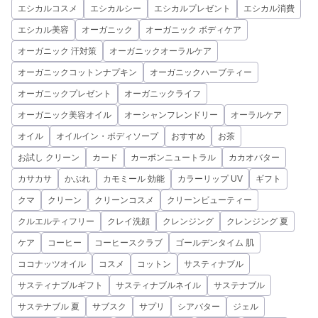
エシカルコスメ
エシカルシー
エシカルプレゼント
エシカル消費
エシカル美容
オーガニック
オーガニック ボディケア
オーガニック 汗対策
オーガニックオーラルケア
オーガニックコットンナプキン
オーガニックハーブティー
オーガニックプレゼント
オーガニックライフ
オーガニック美容オイル
オーシャンフレンドリー
オーラルケア
オイル
オイルイン・ボディソープ
おすすめ
お茶
お試し クリーン
カード
カーボンニュートラル
カカオバター
カサカサ
かぶれ
カモミール 効能
カラーリップ UV
ギフト
クマ
クリーン
クリーンコスメ
クリーンビューティー
クルエルティフリー
クレイ洗顔
クレンジング
クレンジング 夏
ケア
コーヒー
コーヒースクラブ
ゴールデンタイム 肌
ココナッツオイル
コスメ
コットン
サスティナブル
サスティナブルギフト
サスティナブルネイル
サステナブル
サステナブル 夏
サブスク
サプリ
シアバター
ジェル