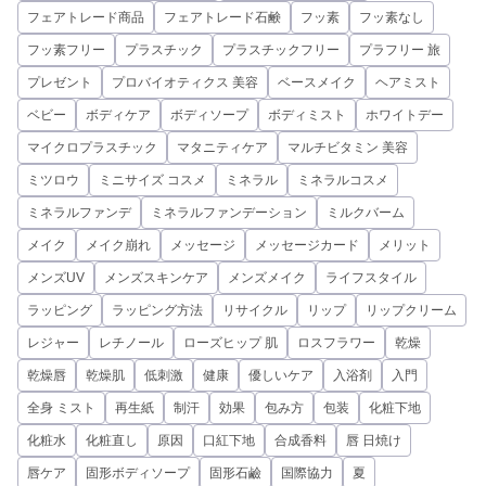
フェアトレード商品
フェアトレード石鹸
フッ素
フッ素なし
フッ素フリー
プラスチック
プラスチックフリー
プラフリー 旅
プレゼント
プロバイオティクス 美容
ベースメイク
ヘアミスト
ベビー
ボディケア
ボディソープ
ボディミスト
ホワイトデー
マイクロプラスチック
マタニティケア
マルチビタミン 美容
ミツロウ
ミニサイズ コスメ
ミネラル
ミネラルコスメ
ミネラルファンデ
ミネラルファンデーション
ミルクバーム
メイク
メイク崩れ
メッセージ
メッセージカード
メリット
メンズUV
メンズスキンケア
メンズメイク
ライフスタイル
ラッピング
ラッピング方法
リサイクル
リップ
リップクリーム
レジャー
レチノール
ローズヒップ 肌
ロスフラワー
乾燥
乾燥唇
乾燥肌
低刺激
健康
優しいケア
入浴剤
入門
全身 ミスト
再生紙
制汗
効果
包み方
包装
化粧下地
化粧水
化粧直し
原因
口紅下地
合成香料
唇 日焼け
唇ケア
固形ボディソープ
固形石鹼
国際協力
夏