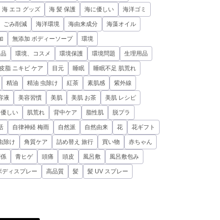
海 エコ グッズ
海 髪 保護
海に優しい
海洋ゴミ
、ごみ削減
海洋環境
海由来成分
海藻オイル
加
無添加 ボディーソープ
環境
用品
環境、コスメ
環境保護
環境問題
生理用品
皮脂 ニキビ ケア
目元
睡眠
睡眠不足 肌荒れ
精油
精油 虫除け
紅茶
素肌感
紫外線
容液
美容習慣
美肌
美肌 お茶
美肌 レシピ
に優しい
肌荒れ
背中ケア
脂性肌
脱プラ
活
自律神経 梅雨
自然派
自然由来
花
花ギフト
虫除け
角質ケア
詰め替え 旅行
買い物
赤ちゃん
関係
青ヒゲ
頭痛
頭皮
風呂敷
風呂敷包み
ボディスプレー
高品質
髪
髪 UV スプレー