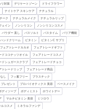
カリ対策
デリケートゾーン
ドライフラワー
ド
ナイトケア スキンケア
ナチュラル
チーク
ナチュラルメイク
ナチュラルリップ
フェイン
ノンシリコン
ノンシリコンコスメ
パウダー 直し
バスソルト
バスタイム
バリア機能
ハンドクリーム
ビタミン
ビタミンC サプリ
フェアトレードカカオ
フェアトレードギフト
ードココナッツオイル
フェアトレードコスメ
ードシュガースクラブ
フェアトレードチョコ
アトレードリップ
フェアトレード商品
素なし
フッ素フリー
プラスチック
プレゼント
プロバイオティクス 美容
ベースメイク
ボディソープ
ボディミスト
ホワイトデー
ア
マルチビタミン 美容
ミツロウ
ラルコスメ
ミネラルファンデ