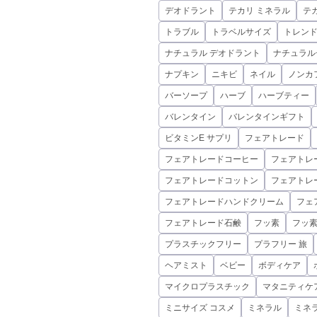
デオドラント
テカリ ミネラル
テ
トラブル
トラベルサイズ
トレン
ナチュラル デオドラント
ナチュラル
ナプキン
ニキビ
ネイル
ノンカ
バーソープ
ハーブ
ハーブティー
バレンタイン
バレンタインギフト
ビタミンE サプリ
フェアトレード
フェアトレードコーヒー
フェアトレ
フェアトレードコットン
フェアトレ
フェアトレードハンドクリーム
フェ
フェアトレード石鹸
フッ素
フッ
プラスチックフリー
プラフリー 旅
ヘアミスト
ベビー
ボディケア
マイクロプラスチック
マタニティケ
ミニサイズ コスメ
ミネラル
ミネ