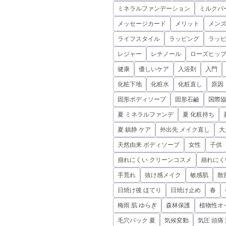
ミネラルファンデーション
ミルクバ
メッセージカード
メリット
メンズ
ライフスタイル
ラッピング
ラッ
レジャー
レチノール
ローズヒップ
健康
優しいケア
入浴剤
入門
化粧下地
化粧水
化粧直し
原因
固形ボディソープ
固形石鹼
国際
夏 ミネラルファンデ
夏 化粧持ち
夏 鎮静 ケア
外出先 メイク直し
大
天然由来 ボディソープ
女性
子供
崩れにくい クリーンコスメ
崩れにく
手荒れ
抜け感メイク
敏感肌
散
日焼け後 ほてり
日焼け止め
春
梅雨 肌 ゆらぎ
森林保護
植物性オ
毛穴パック 夏
気候変動
気圧 頭痛