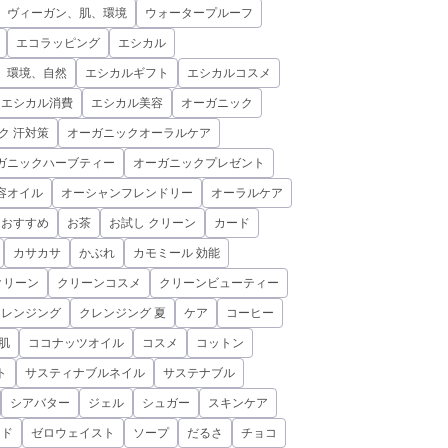
、ヴィーガン、肌、環境
ウォータープルーフ
エコラッピング
エシカル
、環境、自然
エシカルギフト
エシカルコスメ
エシカル消費
エシカル美容
オーガニック
ク 汗対策
オーガニックオーラルケア
ガニックハーブティー
オーガニックプレゼント
容オイル
オーシャンフレンドリー
オーラルケア
おすすめ
お茶
お試し クリーン
カード
カサカサ
かぶれ
カモミール 効能
クリーン
クリーンコスメ
クリーンビューティー
クレンジング
クレンジング 夏
ケア
コーヒー
肌
ココナッツオイル
コスメ
コットン
ト
サスティナブルネイル
サステナブル
シアバター
ジェル
シュガー
スキンケア
ミド
ゼロウェイスト
ソープ
だるさ
チョコ