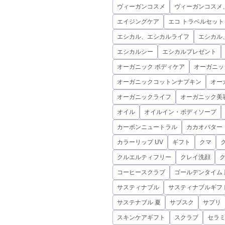
ヴィーガンコスメ
ヴィーガンコスメ
エイジングケア
エコ トラベルセット
エシカル、エシカルライフ
エシカル
エシカルシー
エシカルプレゼント
オーガニック ボディケア
オーガニッ
オーガニックコットンナプキン
オー
オーガニックライフ
オーガニック美
オイル
オイルイン・ボディソープ
カーボンニュートラル
カカオバター
カラーリップ UV
ギフト
クマ
クルエルティフリー
クレイ洗顔
コーヒースクラブ
ゴールデンタイム 
サスティナブル
サスティナブルギフ
サステナブル 夏
サブスク
サプリ
スキンケアギフト
スクラブ
セラ