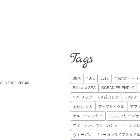
Tags
30代
40代
50代
7つのストーリ
STIC FREE
VEGAN
Ethical＆SEA
OCEAN FRIENDLY
SPF リップ
UV 落とし方
UVケア
あせも 大人
アップサイクル
アフ
アルコールフリー
アルミフリー デ
ヴィーガン、ヴィーガンフード、レシ
ヴィーガン、ヴィーガンライフスタイ