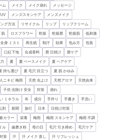
ーム
メイク
メイク崩れ
メッセージ
UV
メンズスキンケア
メンズメイク
ピング方法
リサイクル
リップ
リップクリーム
 肌
ロスフラワー
乾燥
乾燥唇
乾燥肌
低刺激
全身 ミスト
再生紙
制汗
効果
包み方
包装
口紅下地
合成香料
唇 日焼け
唇ケア
協力
夏
夏 ベースメイク
夏 ヘアケア
夏 持ち運び
夏 毛穴 目立つ
夏 肌 かゆみ
人ニキビ 梅雨
天然 虫よけ
天然アロマ
天然由来
子供 虫除け 安全
対策
崩れ
い ミネラル
布
成分
手作り
手書き
手洗い
乱剤
新聞
旅行
日本
日焼け対策
春カラー
栄養
梅雨
梅雨 スキンケア
梅雨 不調
イル
歯磨き粉
母の日
毛穴 引き締め
毛穴ケア
 対策
汗
汗 メイク 直し
汗 リフレッシュ