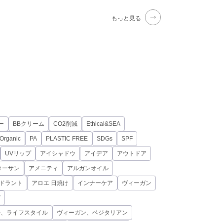
もっと見る
ー
BBクリーム
CO2削減
Ethical&SEA
Organic
PA
PLASTIC FREE
SDGs
SPF
UVリップ
アイシャドウ
アイデア
アウトドア
ターサン
アメニティ
アルガンオイル
オドラント
アロエ 日焼け
インナーケア
ヴィーガン
ピ
ル、ライフスタイル
ヴィーガン、ベジタリアン