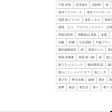
汗疹 対策
洗浄成分
洗顔料
海
海洋プラスチック
海洋プラスチック
湿度 肌トラブル
湿気 ニキビ
無添
環境、エコ、プラスチックフリー、日
界面活性剤
発酵食品 美肌
皮脂
石鹸
砂糖
社会貢献
竹歯ブラシ
紫外線吸収剤
綿
美容オイル
美
美肌 栄養素
美肌 食べ物
肌
肌
脱プラ ピクニック
腸内環境 肌
腸
落ちにくい メイク オフ
落とし方
選び方
野生生物
鎮静
開き
食事
食品
食生活
香り
香り 