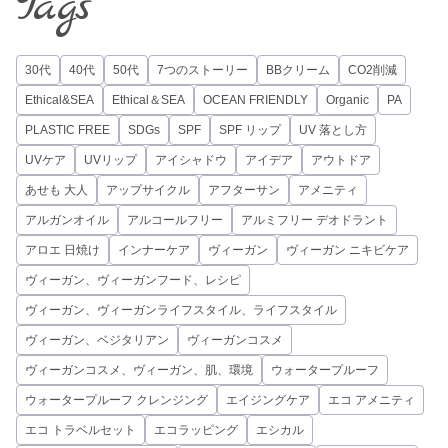
Tags
30代
40代
50代
7つのストーリー
BBクリーム
CO2削減
Ethical&SEA
Ethical＆SEA
OCEAN FRIENDLY
Organic
PA
PLASTIC FREE
SDGs
SPF
SPF リップ
UV 落とし方
UVケア
UVリップ
アイシャドウ
アイデア
アウトドア
あせも 大人
アップサイクル
アフターサン
アメニティ
アルガンオイル
アルコールフリー
アルミフリー デオドラント
アロエ 日焼け
インナーケア
ヴィーガン
ヴィーガン ニキビケア
ヴィーガン、ヴィーガンフード、レシピ
ヴィーガン、ヴィーガンライフスタイル、ライフスタイル
ヴィーガン、ベジタリアン
ヴィーガンコスメ
ヴィーガンコスメ、ヴィーガン、肌、環境
ウォータープルーフ
ウォータープルーフ クレンジング
エイジングケア
エコ アメニティ
エコ トラベルセット
エコラッピング
エシカル