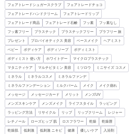
フェアトレードシュガースクラブ
フェアトレードチョコ
フェアトレードハンドクリーム
フェアトレードリップ
フェアトレード商品
フェアトレード石鹸
フッ素
フッ素なし
フッ素フリー
プラスチック
プラスチックフリー
プラフリー 旅
プレゼント
プロバイオティクス 美容
ベースメイク
ヘアミスト
ベビー
ボディケア
ボディソープ
ボディミスト
ボディミスト 使い方
ホワイトデー
マイクロプラスチック
マタニティケア
マルチビタミン 美容
ミツロウ
ミニサイズ コスメ
ミネラル
ミネラルコスメ
ミネラルファンデ
ミネラルファンデーション
ミルクバーム
メイク
メイク崩れ
メッセージ
メッセージカード
メリット
メンズUV
メンズスキンケア
メンズメイク
ライフスタイル
ラッピング
ラッピング方法
リサイクル
リップ
リップクリーム
レジャー
レチノール
ローズヒップ 肌
ロスフラワー
乾燥
乾燥唇
乾燥肌
低刺激
低刺激 ニキビ
健康
優しいケア
入浴剤