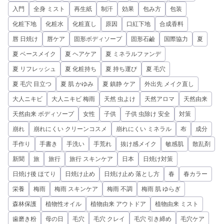
入門
全身 ミスト
再生紙
制汗
効果
包み方
包装
化粧下地
化粧水
化粧直し
原因
口紅下地
合成香料
唇 日焼け
唇ケア
固形ボディソープ
固形石鹼
国際協力
夏
夏 ベースメイク
夏 ヘアケア
夏 ミネラルファンデ
夏 リフレッシュ
夏 化粧持ち
夏 持ち運び
夏 毛穴
夏 毛穴 目立つ
夏 肌 かゆみ
夏 鎮静 ケア
外出先 メイク直し
大人ニキビ
大人ニキビ 梅雨
天然 虫よけ
天然アロマ
天然由来
天然由来 ボディソープ
女性
子供
子供 虫除け 安全
対策
崩れ
崩れにくい クリーンコスメ
崩れにくい ミネラル
布
成分
手作り
手書き
手洗い
手荒れ
抜け感メイク
敏感肌
散乱剤
新聞
旅
旅行
旅行 スキンケア
日本
日焼け対策
日焼け後 ほてり
日焼け止め
日焼け止め 落とし方
春
春カラー
栄養
梅雨
梅雨 スキンケア
梅雨 不調
梅雨 肌 ゆらぎ
森林保護
植物性オイル
植物由来 アウトドア
植物由来 ミスト
歯磨き粉
母の日
毛穴
毛穴 クレイ
毛穴 引き締め
毛穴ケア