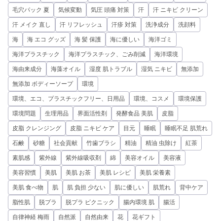
毛穴パック 夏
気候変動
気圧 頭痛 対策
汗
汗 ニキビ クリーン
汗 メイク 直し
汗 リフレッシュ
汗疹 対策
洗浄成分
洗顔料
海
海 エコ グッズ
海 髪 保護
海に優しい
海洋ゴミ
海洋プラスチック
海洋プラスチック、ごみ削減
海洋環境
海由来成分
海藻オイル
湿度 肌トラブル
湿気 ニキビ
無添加
無添加 ボディーソープ
環境
環境、エコ、プラスチックフリー、日用品
環境、コスメ
環境保護
環境問題
生理用品
界面活性剤
発酵食品 美肌
皮脂
皮脂 クレンジング
皮脂 ニキビ ケア
目元
睡眠
睡眠不足 肌荒れ
石鹸
砂糖
社会貢献
竹歯ブラシ
精油
精油 虫除け
紅茶
素肌感
紫外線
紫外線吸収剤
綿
美容オイル
美容液
美容習慣
美肌
美肌 お茶
美肌 レシピ
美肌 栄養素
美肌 食べ物
肌
肌 負担 少ない
肌に優しい
肌荒れ
背中ケア
脂性肌
脱プラ
脱プラ ピクニック
腸内環境 肌
腸活
自律神経 梅雨
自然派
自然由来
花
花ギフト