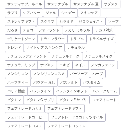
サスティナブルネイル
サステナブル
サステナブル 夏
サブスク
サプリ
シアバター
ジェル
シュガー
スキンケア
スキンケアギフト
スクラブ
セラミド
ゼロウェイスト
ソープ
だるさ
チョコ
デオドラント
テカリ ミネラル
テカリ対策
デリケートゾーン
ドライフラワー
トラブル
トラベルサイズ
トレンド
ナイトケア スキンケア
ナチュラル
ナチュラル デオドラント
ナチュラルチーク
ナチュラルメイク
ナチュラルリップ
ナプキン
ニキビ
ネイル
ノンカフェイン
ノンシリコン
ノンシリコンコスメ
バーソープ
ハーブ
ハーブティー
パウダー 直し
バスソルト
バスタイム
バリア機能
バレンタイン
バレンタインギフト
ハンドクリーム
ビタミン
ビタミンC サプリ
ビタミンE サプリ
フェアトレード
フェアトレードカカオ
フェアトレードギフト
フェアトレードコーヒー
フェアトレードココナッツオイル
フェアトレードコスメ
フェアトレードコットン