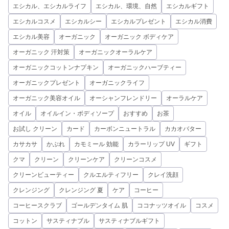
エシカル、エシカルライフ
エシカル、環境、自然
エシカルギフト
エシカルコスメ
エシカルシー
エシカルプレゼント
エシカル消費
エシカル美容
オーガニック
オーガニック ボディケア
オーガニック 汗対策
オーガニックオーラルケア
オーガニックコットンナプキン
オーガニックハーブティー
オーガニックプレゼント
オーガニックライフ
オーガニック美容オイル
オーシャンフレンドリー
オーラルケア
オイル
オイルイン・ボディソープ
おすすめ
お茶
お試し クリーン
カード
カーボンニュートラル
カカオバター
カサカサ
かぶれ
カモミール 効能
カラーリップ UV
ギフト
クマ
クリーン
クリーンケア
クリーンコスメ
クリーンビューティー
クルエルティフリー
クレイ洗顔
クレンジング
クレンジング 夏
ケア
コーヒー
コーヒースクラブ
ゴールデンタイム 肌
ココナッツオイル
コスメ
コットン
サスティナブル
サスティナブルギフト