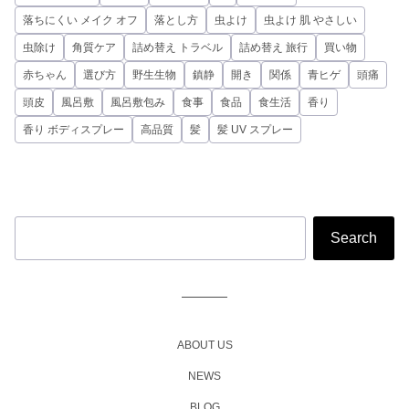
落ちにくい メイク オフ
落とし方
虫よけ
虫よけ 肌 やさしい
虫除け
角質ケア
詰め替え トラベル
詰め替え 旅行
買い物
赤ちゃん
選び方
野生生物
鎮静
開き
関係
青ヒゲ
頭痛
頭皮
風呂敷
風呂敷包み
食事
食品
食生活
香り
香り ボディスプレー
高品質
髪
髪 UV スプレー
ABOUT US
NEWS
BLOG