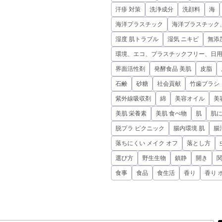
汗疹 対策
洗浄成分
洗顔料
海
海洋プラスチック
海洋プラスチック
湿度 肌トラブル
湿気 ニキビ
無添
環境、エコ、プラスチックフリー、日
界面活性剤
発酵食品 美肌
皮脂
石鹸
砂糖
社会貢献
竹歯ブラシ
紫外線吸収剤
綿
美容オイル
美
美肌 栄養素
美肌 食べ物
肌
肌
脱プラ ピクニック
腸内環境 肌
腸
落ちにくい メイク オフ
落とし方
選び方
野生生物
鎮静
開き
食事
食品
食生活
香り
香り 