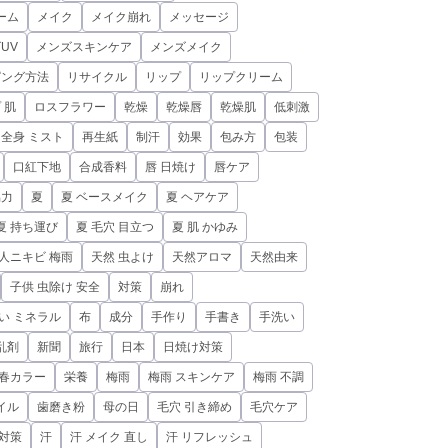
ーム
メイク
メイク崩れ
メッセージ
UV
メンズスキンケア
メンズメイク
ピング方法
リサイクル
リップ
リップクリーム
 肌
ロスフラワー
乾燥
乾燥唇
乾燥肌
低刺激
全身 ミスト
再生紙
制汗
効果
包み方
包装
口紅下地
合成香料
唇 日焼け
唇ケア
協力
夏
夏 ベースメイク
夏 ヘアケア
夏 持ち運び
夏 毛穴 目立つ
夏 肌 かゆみ
人ニキビ 梅雨
天然 虫よけ
天然アロマ
天然由来
子供 虫除け 安全
対策
崩れ
い ミネラル
布
成分
手作り
手書き
手洗い
乱剤
新聞
旅行
日本
日焼け対策
春カラー
栄養
梅雨
梅雨 スキンケア
梅雨 不調
イル
歯磨き粉
母の日
毛穴 引き締め
毛穴ケア
 対策
汗
汗 メイク 直し
汗 リフレッシュ