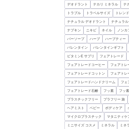
デオドラント
テカリ ミネラル
テ
トラブル
トラベルサイズ
トレン
ナチュラル デオドラント
ナチュラル
ナプキン
ニキビ
ネイル
ノンカ
バーソープ
ハーブ
ハーブティー
バレンタイン
バレンタインギフト
ビタミンE サプリ
フェアトレード
フェアトレードコーヒー
フェアトレ
フェアトレードコットン
フェアトレ
フェアトレードハンドクリーム
フェ
フェアトレード石鹸
フッ素
フッ
プラスチックフリー
プラフリー 旅
ヘアミスト
ベビー
ボディケア
マイクロプラスチック
マタニティケ
ミニサイズ コスメ
ミネラル
ミネ