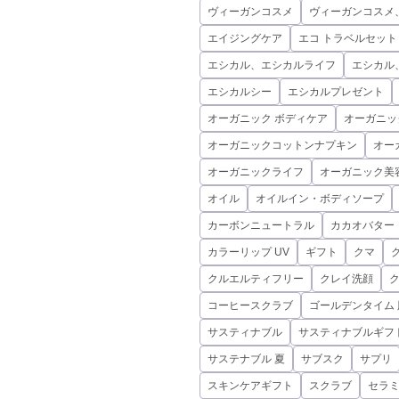
ヴィーガンコスメ
ヴィーガンコスメ
エイジングケア
エコ トラベルセット
エシカル、エシカルライフ
エシカル
エシカルシー
エシカルプレゼント
オーガニック ボディケア
オーガニッ
オーガニックコットンナプキン
オー
オーガニックライフ
オーガニック美
オイル
オイルイン・ボディソープ
カーボンニュートラル
カカオバター
カラーリップ UV
ギフト
クマ
クルエルティフリー
クレイ洗顔
コーヒースクラブ
ゴールデンタイム 
サスティナブル
サスティナブルギフ
サステナブル 夏
サブスク
サプリ
スキンケアギフト
スクラブ
セラ