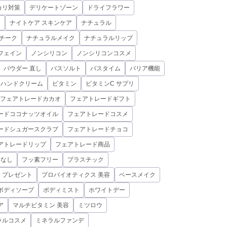
カリ対策
デリケートゾーン
ドライフラワー
ド
ナイトケア スキンケア
ナチュラル
チーク
ナチュラルメイク
ナチュラルリップ
フェイン
ノンシリコン
ノンシリコンコスメ
パウダー 直し
バスソルト
バスタイム
バリア機能
ハンドクリーム
ビタミン
ビタミンC サプリ
フェアトレードカカオ
フェアトレードギフト
ードココナッツオイル
フェアトレードコスメ
ードシュガースクラブ
フェアトレードチョコ
アトレードリップ
フェアトレード商品
素なし
フッ素フリー
プラスチック
プレゼント
プロバイオティクス 美容
ベースメイク
ボディソープ
ボディミスト
ホワイトデー
ア
マルチビタミン 美容
ミツロウ
ラルコスメ
ミネラルファンデ