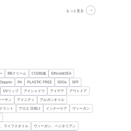
もっと見る
ー
BBクリーム
CO2削減
Ethical&SEA
Organic
PA
PLASTIC FREE
SDGs
SPF
UVリップ
アイシャドウ
アイデア
アウトドア
ターサン
アメニティ
アルガンオイル
オドラント
アロエ 日焼け
インナーケア
ヴィーガン
ピ
ル、ライフスタイル
ヴィーガン、ベジタリアン