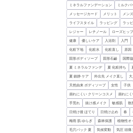
ミネラルファンデーション
ミルクバ
メッセージカード
メリット
メンズ
ライフスタイル
ラッピング
ラッ
レジャー
レチノール
ローズヒップ
健康
優しいケア
入浴剤
入門
化粧下地
化粧水
化粧直し
原因
固形ボディソープ
固形石鹼
国際
夏 ミネラルファンデ
夏 化粧持ち
夏 鎮静 ケア
外出先 メイク直し
大
天然由来 ボディソープ
女性
子供
崩れにくい クリーンコスメ
崩れにく
手荒れ
抜け感メイク
敏感肌
散
日焼け後 ほてり
日焼け止め
春
梅雨 肌 ゆらぎ
森林保護
植物性オ
毛穴パック 夏
気候変動
気圧 頭痛