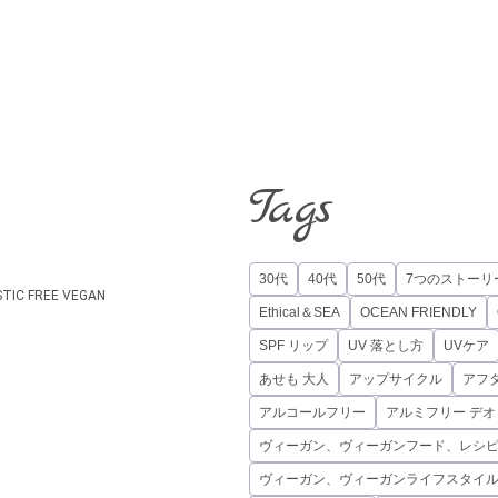
Tags
30代
40代
50代
7つのストーリ
STIC FREE
VEGAN
Ethical＆SEA
OCEAN FRIENDLY
SPF リップ
UV 落とし方
UVケア
あせも 大人
アップサイクル
アフ
アルコールフリー
アルミフリー デ
ヴィーガン、ヴィーガンフード、レシ
ヴィーガン、ヴィーガンライフスタイ