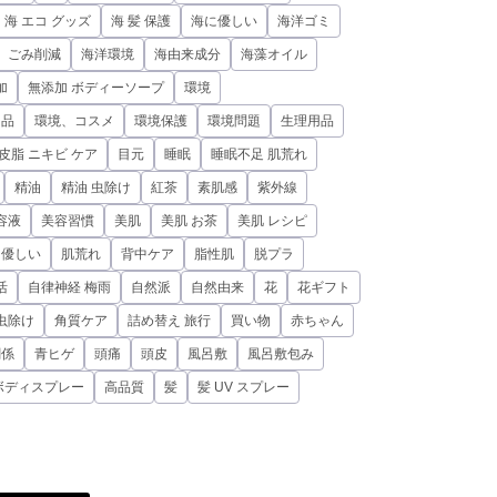
海 エコ グッズ
海 髪 保護
海に優しい
海洋ゴミ
、ごみ削減
海洋環境
海由来成分
海藻オイル
加
無添加 ボディーソープ
環境
用品
環境、コスメ
環境保護
環境問題
生理用品
皮脂 ニキビ ケア
目元
睡眠
睡眠不足 肌荒れ
精油
精油 虫除け
紅茶
素肌感
紫外線
容液
美容習慣
美肌
美肌 お茶
美肌 レシピ
に優しい
肌荒れ
背中ケア
脂性肌
脱プラ
活
自律神経 梅雨
自然派
自然由来
花
花ギフト
虫除け
角質ケア
詰め替え 旅行
買い物
赤ちゃん
関係
青ヒゲ
頭痛
頭皮
風呂敷
風呂敷包み
ボディスプレー
高品質
髪
髪 UV スプレー