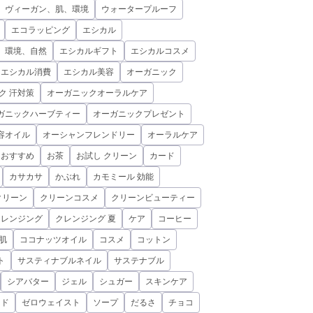
、ヴィーガン、肌、環境
ウォータープルーフ
エコラッピング
エシカル
、環境、自然
エシカルギフト
エシカルコスメ
エシカル消費
エシカル美容
オーガニック
ク 汗対策
オーガニックオーラルケア
ガニックハーブティー
オーガニックプレゼント
容オイル
オーシャンフレンドリー
オーラルケア
おすすめ
お茶
お試し クリーン
カード
カサカサ
かぶれ
カモミール 効能
クリーン
クリーンコスメ
クリーンビューティー
クレンジング
クレンジング 夏
ケア
コーヒー
肌
ココナッツオイル
コスメ
コットン
ト
サスティナブルネイル
サステナブル
シアバター
ジェル
シュガー
スキンケア
ミド
ゼロウェイスト
ソープ
だるさ
チョコ