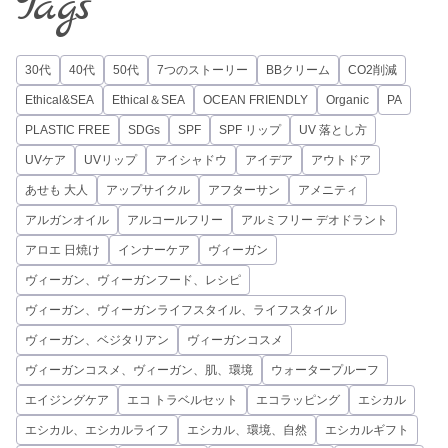
Tags
30代
40代
50代
7つのストーリー
BBクリーム
CO2削減
Ethical&SEA
Ethical＆SEA
OCEAN FRIENDLY
Organic
PA
PLASTIC FREE
SDGs
SPF
SPF リップ
UV 落とし方
UVケア
UVリップ
アイシャドウ
アイデア
アウトドア
あせも 大人
アップサイクル
アフターサン
アメニティ
アルガンオイル
アルコールフリー
アルミフリー デオドラント
アロエ 日焼け
インナーケア
ヴィーガン
ヴィーガン、ヴィーガンフード、レシピ
ヴィーガン、ヴィーガンライフスタイル、ライフスタイル
ヴィーガン、ベジタリアン
ヴィーガンコスメ
ヴィーガンコスメ、ヴィーガン、肌、環境
ウォータープルーフ
エイジングケア
エコ トラベルセット
エコラッピング
エシカル
エシカル、エシカルライフ
エシカル、環境、自然
エシカルギフト