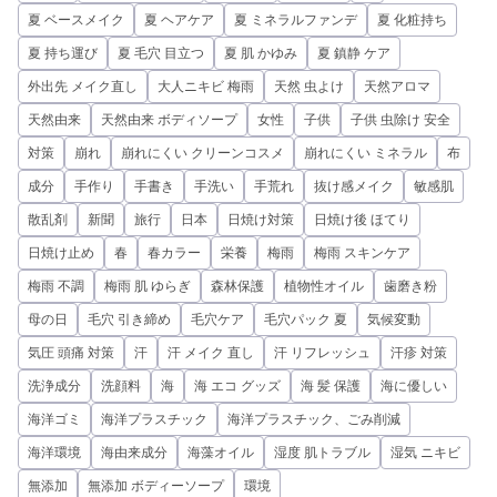
夏 ベースメイク
夏 ヘアケア
夏 ミネラルファンデ
夏 化粧持ち
夏 持ち運び
夏 毛穴 目立つ
夏 肌 かゆみ
夏 鎮静 ケア
外出先 メイク直し
大人ニキビ 梅雨
天然 虫よけ
天然アロマ
天然由来
天然由来 ボディソープ
女性
子供
子供 虫除け 安全
対策
崩れ
崩れにくい クリーンコスメ
崩れにくい ミネラル
布
成分
手作り
手書き
手洗い
手荒れ
抜け感メイク
敏感肌
散乱剤
新聞
旅行
日本
日焼け対策
日焼け後 ほてり
日焼け止め
春
春カラー
栄養
梅雨
梅雨 スキンケア
梅雨 不調
梅雨 肌 ゆらぎ
森林保護
植物性オイル
歯磨き粉
母の日
毛穴 引き締め
毛穴ケア
毛穴パック 夏
気候変動
気圧 頭痛 対策
汗
汗 メイク 直し
汗 リフレッシュ
汗疹 対策
洗浄成分
洗顔料
海
海 エコ グッズ
海 髪 保護
海に優しい
海洋ゴミ
海洋プラスチック
海洋プラスチック、ごみ削減
海洋環境
海由来成分
海藻オイル
湿度 肌トラブル
湿気 ニキビ
無添加
無添加 ボディーソープ
環境