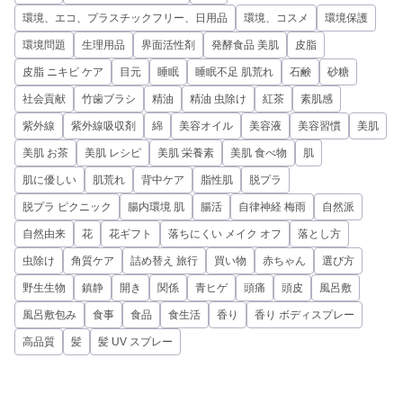
環境、エコ、プラスチックフリー、日用品
環境、コスメ
環境保護
環境問題
生理用品
界面活性剤
発酵食品 美肌
皮脂
皮脂 ニキビ ケア
目元
睡眠
睡眠不足 肌荒れ
石鹸
砂糖
社会貢献
竹歯ブラシ
精油
精油 虫除け
紅茶
素肌感
紫外線
紫外線吸収剤
綿
美容オイル
美容液
美容習慣
美肌
美肌 お茶
美肌 レシピ
美肌 栄養素
美肌 食べ物
肌
肌に優しい
肌荒れ
背中ケア
脂性肌
脱プラ
脱プラ ピクニック
腸内環境 肌
腸活
自律神経 梅雨
自然派
自然由来
花
花ギフト
落ちにくい メイク オフ
落とし方
虫除け
角質ケア
詰め替え 旅行
買い物
赤ちゃん
選び方
野生生物
鎮静
開き
関係
青ヒゲ
頭痛
頭皮
風呂敷
風呂敷包み
食事
食品
食生活
香り
香り ボディスプレー
高品質
髪
髪 UV スプレー