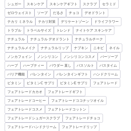
シュガー
スキンケア
スキンケアギフト
スクラブ
セラミド
ゼロウェイスト
ソープ
だるさ
チョコ
デオドラント
テカリ ミネラル
テカリ対策
デリケートゾーン
ドライフラワー
トラブル
トラベルサイズ
トレンド
ナイトケア スキンケア
ナチュラル
ナチュラル デオドラント
ナチュラルチーク
ナチュラルメイク
ナチュラルリップ
ナプキン
ニキビ
ネイル
ノンカフェイン
ノンシリコン
ノンシリコンコスメ
バーソープ
ハーブ
ハーブティー
パウダー 直し
バスソルト
バスタイム
バリア機能
バレンタイン
バレンタインギフト
ハンドクリーム
ビタミン
ビタミンC サプリ
ビタミンE サプリ
フェアトレード
フェアトレードカカオ
フェアトレードギフト
フェアトレードコーヒー
フェアトレードココナッツオイル
フェアトレードコスメ
フェアトレードコットン
フェアトレードシュガースクラブ
フェアトレードチョコ
フェアトレードハンドクリーム
フェアトレードリップ