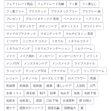
フェアトレード商品
フェアトレード石鹸
フッ素
フッ素なし
フッ素フリー
プラスチック
プラスチックフリー
プラフリー 旅
プレゼント
プロバイオティクス 美容
ベースメイク
ヘアミスト
ベビー
ボディケア
ボディソープ
ボディミスト
ホワイトデー
マイクロプラスチック
マタニティケア
マルチビタミン 美容
ミツロウ
ミニサイズ コスメ
ミネラル
ミネラルコスメ
ミネラルファンデ
ミネラルファンデーション
ミルクバーム
メイク
メイク崩れ
メッセージ
メッセージカード
メリット
メンズUV
メンズスキンケア
メンズメイク
ライフスタイル
ラッピング
ラッピング方法
リサイクル
リップ
リップクリーム
レジャー
レチノール
ローズヒップ 肌
ロスフラワー
乾燥
乾燥唇
乾燥肌
低刺激
健康
優しいケア
入浴剤
入門
全身 ミスト
再生紙
制汗
効果
包み方
包装
化粧下地
化粧水
化粧直し
原因
口紅下地
合成香料
唇 日焼け
唇ケア
固形ボディソープ
固形石鹼
国際協力
夏