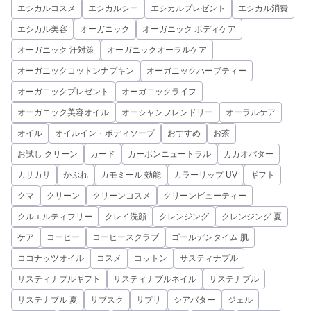
エシカルコスメ
エシカルシー
エシカルプレゼント
エシカル消費
エシカル美容
オーガニック
オーガニック ボディケア
オーガニック 汗対策
オーガニックオーラルケア
オーガニックコットンナプキン
オーガニックハーブティー
オーガニックプレゼント
オーガニックライフ
オーガニック美容オイル
オーシャンフレンドリー
オーラルケア
オイル
オイルイン・ボディソープ
おすすめ
お茶
お試し クリーン
カード
カーボンニュートラル
カカオバター
カサカサ
かぶれ
カモミール 効能
カラーリップ UV
ギフト
クマ
クリーン
クリーンコスメ
クリーンビューティー
クルエルティフリー
クレイ洗顔
クレンジング
クレンジング 夏
ケア
コーヒー
コーヒースクラブ
ゴールデンタイム 肌
ココナッツオイル
コスメ
コットン
サスティナブル
サスティナブルギフト
サスティナブルネイル
サステナブル
サステナブル 夏
サブスク
サプリ
シアバター
ジェル