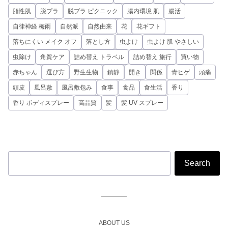
脂性肌
脱プラ
脱プラ ピクニック
腸内環境 肌
腸活
自律神経 梅雨
自然派
自然由来
花
花ギフト
落ちにくい メイク オフ
落とし方
虫よけ
虫よけ 肌 やさしい
虫除け
角質ケア
詰め替え トラベル
詰め替え 旅行
買い物
赤ちゃん
選び方
野生生物
鎮静
開き
関係
青ヒゲ
頭痛
頭皮
風呂敷
風呂敷包み
食事
食品
食生活
香り
香り ボディスプレー
高品質
髪
髪 UV スプレー
ABOUT US