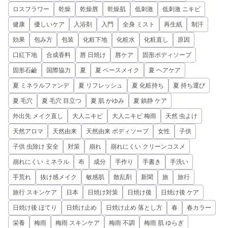
ロスフラワー
乾燥
乾燥唇
乾燥肌
低刺激
低刺激 ニキビ
健康
優しいケア
入浴剤
入門
全身 ミスト
再生紙
制汗
効果
包み方
包装
化粧下地
化粧水
化粧直し
原因
口紅下地
合成香料
唇 日焼け
唇ケア
固形ボディソープ
固形石鹼
国際協力
夏
夏 ベースメイク
夏 ヘアケア
夏 ミネラルファンデ
夏 リフレッシュ
夏 化粧持ち
夏 持ち運び
夏 毛穴
夏 毛穴 目立つ
夏 肌 かゆみ
夏 鎮静 ケア
外出先 メイク直し
大人ニキビ
大人ニキビ 梅雨
天然 虫よけ
天然アロマ
天然由来
天然由来 ボディソープ
女性
子供
子供 虫除け 安全
対策
崩れ
崩れにくい クリーンコスメ
崩れにくい ミネラル
布
成分
手作り
手書き
手洗い
手荒れ
抜け感メイク
敏感肌
散乱剤
新聞
旅
旅行
旅行 スキンケア
日本
日焼け対策
日焼け後
日焼け後 ケア
日焼け後 ほてり
日焼け止め
日焼け止め 落とし方
春
春カラー
栄養
梅雨
梅雨 スキンケア
梅雨 不調
梅雨 肌 ゆらぎ