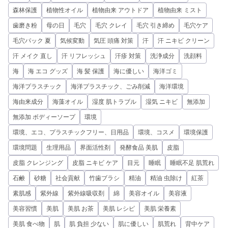
森林保護
植物性オイル
植物由来 アウトドア
植物由来 ミスト
歯磨き粉
母の日
毛穴
毛穴 クレイ
毛穴 引き締め
毛穴ケア
毛穴パック 夏
気候変動
気圧 頭痛 対策
汗
汗 ニキビ クリーン
汗 メイク 直し
汗 リフレッシュ
汗疹 対策
洗浄成分
洗顔料
海
海 エコ グッズ
海 髪 保護
海に優しい
海洋ゴミ
海洋プラスチック
海洋プラスチック、ごみ削減
海洋環境
海由来成分
海藻オイル
湿度 肌トラブル
湿気 ニキビ
無添加
無添加 ボディーソープ
環境
環境、エコ、プラスチックフリー、日用品
環境、コスメ
環境保護
環境問題
生理用品
界面活性剤
発酵食品 美肌
皮脂
皮脂 クレンジング
皮脂 ニキビ ケア
目元
睡眠
睡眠不足 肌荒れ
石鹸
砂糖
社会貢献
竹歯ブラシ
精油
精油 虫除け
紅茶
素肌感
紫外線
紫外線吸収剤
綿
美容オイル
美容液
美容習慣
美肌
美肌 お茶
美肌 レシピ
美肌 栄養素
美肌 食べ物
肌
肌 負担 少ない
肌に優しい
肌荒れ
背中ケア