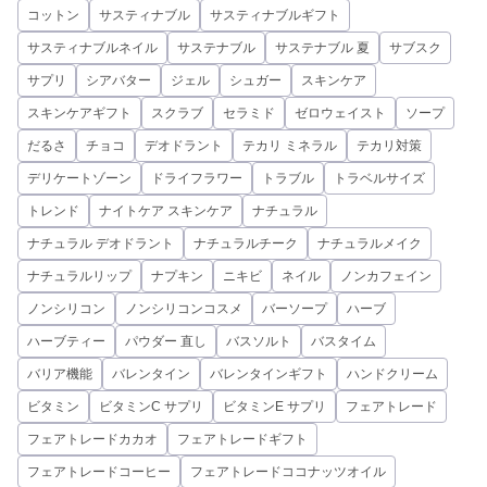
コットン
サスティナブル
サスティナブルギフト
サスティナブルネイル
サステナブル
サステナブル 夏
サブスク
サプリ
シアバター
ジェル
シュガー
スキンケア
スキンケアギフト
スクラブ
セラミド
ゼロウェイスト
ソープ
だるさ
チョコ
デオドラント
テカリ ミネラル
テカリ対策
デリケートゾーン
ドライフラワー
トラブル
トラベルサイズ
トレンド
ナイトケア スキンケア
ナチュラル
ナチュラル デオドラント
ナチュラルチーク
ナチュラルメイク
ナチュラルリップ
ナプキン
ニキビ
ネイル
ノンカフェイン
ノンシリコン
ノンシリコンコスメ
バーソープ
ハーブ
ハーブティー
パウダー 直し
バスソルト
バスタイム
バリア機能
バレンタイン
バレンタインギフト
ハンドクリーム
ビタミン
ビタミンC サプリ
ビタミンE サプリ
フェアトレード
フェアトレードカカオ
フェアトレードギフト
フェアトレードコーヒー
フェアトレードココナッツオイル