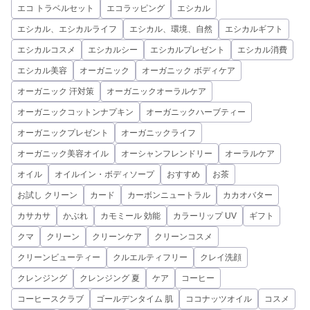
エコ トラベルセット
エコラッピング
エシカル
エシカル、エシカルライフ
エシカル、環境、自然
エシカルギフト
エシカルコスメ
エシカルシー
エシカルプレゼント
エシカル消費
エシカル美容
オーガニック
オーガニック ボディケア
オーガニック 汗対策
オーガニックオーラルケア
オーガニックコットンナプキン
オーガニックハーブティー
オーガニックプレゼント
オーガニックライフ
オーガニック美容オイル
オーシャンフレンドリー
オーラルケア
オイル
オイルイン・ボディソープ
おすすめ
お茶
お試し クリーン
カード
カーボンニュートラル
カカオバター
カサカサ
かぶれ
カモミール 効能
カラーリップ UV
ギフト
クマ
クリーン
クリーンケア
クリーンコスメ
クリーンビューティー
クルエルティフリー
クレイ洗顔
クレンジング
クレンジング 夏
ケア
コーヒー
コーヒースクラブ
ゴールデンタイム 肌
ココナッツオイル
コスメ