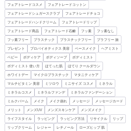
フェアトレードコスメ
フェアトレードコットン
フェアトレードシュガースクラブ
フェアトレードチョコ
フェアトレードハンドクリーム
フェアトレードリップ
フェアトレード商品
フェアトレード石鹸
フッ素
フッ素なし
フッ素フリー
プラスチック
プラスチックフリー
プラフリー 旅
プレゼント
プロバイオティクス 美容
ベースメイク
ヘアミスト
ベビー
ボディケア
ボディソープ
ボディミスト
ボディミスト 使い方
ほてった肌
ほてり クールダウン
ホワイトデー
マイクロプラスチック
マタニティケア
マルチビタミン 美容
ミツロウ
ミニサイズ コスメ
ミネラル
ミネラルコスメ
ミネラルファンデ
ミネラルファンデーション
ミルクバーム
メイク
メイク崩れ
メッセージ
メッセージカード
メリット
メンズUV
メンズスキンケア
メンズメイク
ライフスタイル
ラッピング
ラッピング方法
リサイクル
リップ
リップクリーム
レジャー
レチノール
ローズヒップ 肌