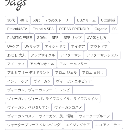
Tags
30代
40代
50代
7つのストーリー
BBクリーム
CO2削減
Ethical&SEA
Ethical＆SEA
OCEAN FRIENDLY
Organic
PA
PLASTIC FREE
SDGs
SPF
SPF リップ
UV 落とし方
UVケア
UVリップ
アイシャドウ
アイデア
アウトドア
あせも 大人
アップサイクル
アフターサン
アフターサンジェル
アメニティ
アルガンオイル
アルコールフリー
アルミフリー デオドラント
アロエ ジェル
アロエ 日焼け
インナーケア
ヴィーガン
ヴィーガン ニキビケア
ヴィーガン、ヴィーガンフード、レシピ
ヴィーガン、ヴィーガンライフスタイル、ライフスタイル
ヴィーガン、ベジタリアン
ヴィーガンコスメ
ヴィーガンコスメ、ヴィーガン、肌、環境
ウォータープルーフ
ウォータープルーフ クレンジング
エイジングケア
エコ アメニティ