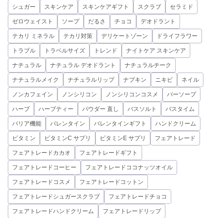
シュガー
スキンケア
スキンケアギフト
スクラブ
セラミド
ゼロウェイスト
ソープ
だるさ
チョコ
デオドラント
テカリ ミネラル
テカリ対策
デリケートゾーン
ドライフラワー
トラブル
トラベルサイズ
トレンド
ナイトケア スキンケア
ナチュラル
ナチュラル デオドラント
ナチュラルチーク
ナチュラルメイク
ナチュラルリップ
ナプキン
ニキビ
ネイル
ノンカフェイン
ノンシリコン
ノンシリコンコスメ
バーソープ
ハーブ
ハーブティー
パウダー 直し
バスソルト
バスタイム
バリア機能
バレンタイン
バレンタインギフト
ハンドクリーム
ビタミン
ビタミンC サプリ
ビタミンE サプリ
フェアトレード
フェアトレードカカオ
フェアトレードギフト
フェアトレードコーヒー
フェアトレードココナッツオイル
フェアトレードコスメ
フェアトレードコットン
フェアトレードシュガースクラブ
フェアトレードチョコ
フェアトレードハンドクリーム
フェアトレードリップ