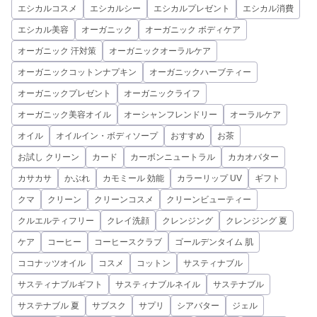
エシカルコスメ
エシカルシー
エシカルプレゼント
エシカル消費
エシカル美容
オーガニック
オーガニック ボディケア
オーガニック 汗対策
オーガニックオーラルケア
オーガニックコットンナプキン
オーガニックハーブティー
オーガニックプレゼント
オーガニックライフ
オーガニック美容オイル
オーシャンフレンドリー
オーラルケア
オイル
オイルイン・ボディソープ
おすすめ
お茶
お試し クリーン
カード
カーボンニュートラル
カカオバター
カサカサ
かぶれ
カモミール 効能
カラーリップ UV
ギフト
クマ
クリーン
クリーンコスメ
クリーンビューティー
クルエルティフリー
クレイ洗顔
クレンジング
クレンジング 夏
ケア
コーヒー
コーヒースクラブ
ゴールデンタイム 肌
ココナッツオイル
コスメ
コットン
サスティナブル
サスティナブルギフト
サスティナブルネイル
サステナブル
サステナブル 夏
サブスク
サプリ
シアバター
ジェル