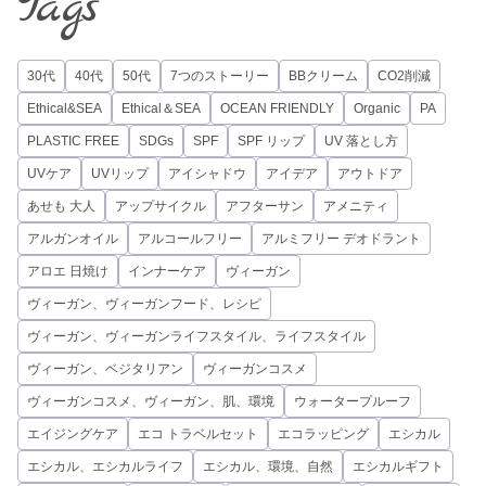
Tags
30代
40代
50代
7つのストーリー
BBクリーム
CO2削減
Ethical&SEA
Ethical＆SEA
OCEAN FRIENDLY
Organic
PA
PLASTIC FREE
SDGs
SPF
SPF リップ
UV 落とし方
UVケア
UVリップ
アイシャドウ
アイデア
アウトドア
あせも 大人
アップサイクル
アフターサン
アメニティ
アルガンオイル
アルコールフリー
アルミフリー デオドラント
アロエ 日焼け
インナーケア
ヴィーガン
ヴィーガン、ヴィーガンフード、レシピ
ヴィーガン、ヴィーガンライフスタイル、ライフスタイル
ヴィーガン、ベジタリアン
ヴィーガンコスメ
ヴィーガンコスメ、ヴィーガン、肌、環境
ウォータープルーフ
エイジングケア
エコ トラベルセット
エコラッピング
エシカル
エシカル、エシカルライフ
エシカル、環境、自然
エシカルギフト