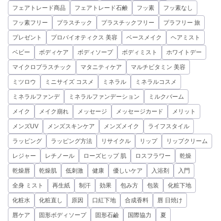
フェアトレード商品
フェアトレード石鹸
フッ素
フッ素なし
フッ素フリー
プラスチック
プラスチックフリー
プラフリー 旅
プレゼント
プロバイオティクス 美容
ベースメイク
ヘアミスト
ベビー
ボディケア
ボディソープ
ボディミスト
ホワイトデー
マイクロプラスチック
マタニティケア
マルチビタミン 美容
ミツロウ
ミニサイズ コスメ
ミネラル
ミネラルコスメ
ミネラルファンデ
ミネラルファンデーション
ミルクバーム
メイク
メイク崩れ
メッセージ
メッセージカード
メリット
メンズUV
メンズスキンケア
メンズメイク
ライフスタイル
ラッピング
ラッピング方法
リサイクル
リップ
リップクリーム
レジャー
レチノール
ローズヒップ 肌
ロスフラワー
乾燥
乾燥唇
乾燥肌
低刺激
健康
優しいケア
入浴剤
入門
全身 ミスト
再生紙
制汗
効果
包み方
包装
化粧下地
化粧水
化粧直し
原因
口紅下地
合成香料
唇 日焼け
唇ケア
固形ボディソープ
固形石鹼
国際協力
夏