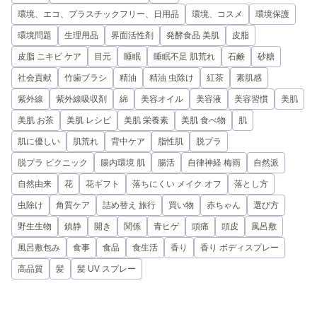
環境、エコ、プラスチックフリー、日用品
環境、コスメ
環境保護
環境問題
生理用品
界面活性剤
発酵食品 美肌
皮脂
皮脂 ニキビ ケア
目元
睡眠
睡眠不足 肌荒れ
石鹸
砂糖
社会貢献
竹歯ブラシ
精油
精油 虫除け
紅茶
素肌感
紫外線
紫外線吸収剤
綿
美容オイル
美容液
美容習慣
美肌
美肌 お茶
美肌 レシピ
美肌 栄養素
美肌 食べ物
肌
肌に優しい
肌荒れ
背中ケア
脂性肌
脱プラ
脱プラ ピクニック
腸内環境 肌
腸活
自律神経 梅雨
自然派
自然由来
花
花ギフト
落ちにくい メイク オフ
落とし方
虫除け
角質ケア
詰め替え 旅行
買い物
赤ちゃん
選び方
野生生物
鎮静
開き
関係
青ヒゲ
頭痛
頭皮
風呂敷
風呂敷包み
食事
食品
食生活
香り
香り ボディスプレー
高品質
髪
髪 UV スプレー