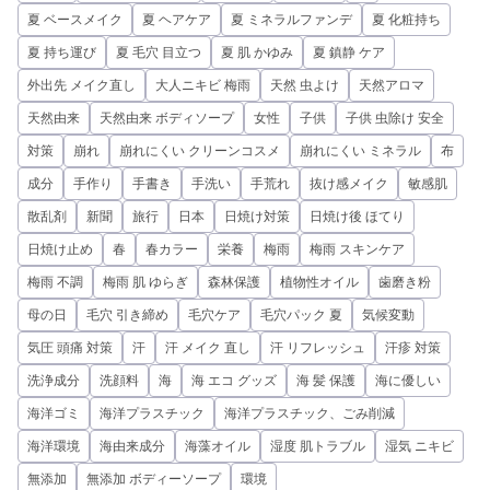
夏 ベースメイク
夏 ヘアケア
夏 ミネラルファンデ
夏 化粧持ち
夏 持ち運び
夏 毛穴 目立つ
夏 肌 かゆみ
夏 鎮静 ケア
外出先 メイク直し
大人ニキビ 梅雨
天然 虫よけ
天然アロマ
天然由来
天然由来 ボディソープ
女性
子供
子供 虫除け 安全
対策
崩れ
崩れにくい クリーンコスメ
崩れにくい ミネラル
布
成分
手作り
手書き
手洗い
手荒れ
抜け感メイク
敏感肌
散乱剤
新聞
旅行
日本
日焼け対策
日焼け後 ほてり
日焼け止め
春
春カラー
栄養
梅雨
梅雨 スキンケア
梅雨 不調
梅雨 肌 ゆらぎ
森林保護
植物性オイル
歯磨き粉
母の日
毛穴 引き締め
毛穴ケア
毛穴パック 夏
気候変動
気圧 頭痛 対策
汗
汗 メイク 直し
汗 リフレッシュ
汗疹 対策
洗浄成分
洗顔料
海
海 エコ グッズ
海 髪 保護
海に優しい
海洋ゴミ
海洋プラスチック
海洋プラスチック、ごみ削減
海洋環境
海由来成分
海藻オイル
湿度 肌トラブル
湿気 ニキビ
無添加
無添加 ボディーソープ
環境