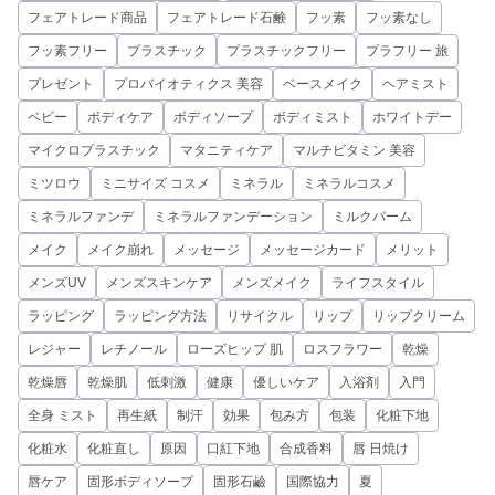
フェアトレード商品
フェアトレード石鹸
フッ素
フッ素なし
フッ素フリー
プラスチック
プラスチックフリー
プラフリー 旅
プレゼント
プロバイオティクス 美容
ベースメイク
ヘアミスト
ベビー
ボディケア
ボディソープ
ボディミスト
ホワイトデー
マイクロプラスチック
マタニティケア
マルチビタミン 美容
ミツロウ
ミニサイズ コスメ
ミネラル
ミネラルコスメ
ミネラルファンデ
ミネラルファンデーション
ミルクバーム
メイク
メイク崩れ
メッセージ
メッセージカード
メリット
メンズUV
メンズスキンケア
メンズメイク
ライフスタイル
ラッピング
ラッピング方法
リサイクル
リップ
リップクリーム
レジャー
レチノール
ローズヒップ 肌
ロスフラワー
乾燥
乾燥唇
乾燥肌
低刺激
健康
優しいケア
入浴剤
入門
全身 ミスト
再生紙
制汗
効果
包み方
包装
化粧下地
化粧水
化粧直し
原因
口紅下地
合成香料
唇 日焼け
唇ケア
固形ボディソープ
固形石鹼
国際協力
夏