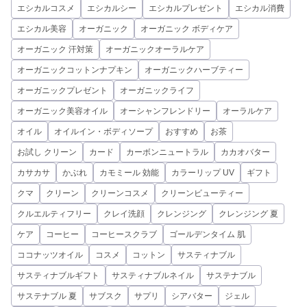
エシカルコスメ
エシカルシー
エシカルプレゼント
エシカル消費
エシカル美容
オーガニック
オーガニック ボディケア
オーガニック 汗対策
オーガニックオーラルケア
オーガニックコットンナプキン
オーガニックハーブティー
オーガニックプレゼント
オーガニックライフ
オーガニック美容オイル
オーシャンフレンドリー
オーラルケア
オイル
オイルイン・ボディソープ
おすすめ
お茶
お試し クリーン
カード
カーボンニュートラル
カカオバター
カサカサ
かぶれ
カモミール 効能
カラーリップ UV
ギフト
クマ
クリーン
クリーンコスメ
クリーンビューティー
クルエルティフリー
クレイ洗顔
クレンジング
クレンジング 夏
ケア
コーヒー
コーヒースクラブ
ゴールデンタイム 肌
ココナッツオイル
コスメ
コットン
サスティナブル
サスティナブルギフト
サスティナブルネイル
サステナブル
サステナブル 夏
サブスク
サプリ
シアバター
ジェル