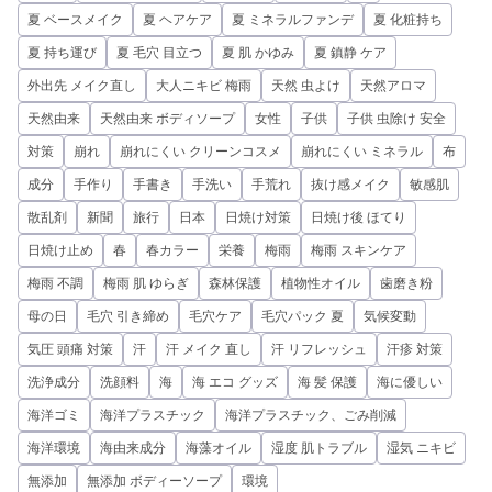
夏 ベースメイク
夏 ヘアケア
夏 ミネラルファンデ
夏 化粧持ち
夏 持ち運び
夏 毛穴 目立つ
夏 肌 かゆみ
夏 鎮静 ケア
外出先 メイク直し
大人ニキビ 梅雨
天然 虫よけ
天然アロマ
天然由来
天然由来 ボディソープ
女性
子供
子供 虫除け 安全
対策
崩れ
崩れにくい クリーンコスメ
崩れにくい ミネラル
布
成分
手作り
手書き
手洗い
手荒れ
抜け感メイク
敏感肌
散乱剤
新聞
旅行
日本
日焼け対策
日焼け後 ほてり
日焼け止め
春
春カラー
栄養
梅雨
梅雨 スキンケア
梅雨 不調
梅雨 肌 ゆらぎ
森林保護
植物性オイル
歯磨き粉
母の日
毛穴 引き締め
毛穴ケア
毛穴パック 夏
気候変動
気圧 頭痛 対策
汗
汗 メイク 直し
汗 リフレッシュ
汗疹 対策
洗浄成分
洗顔料
海
海 エコ グッズ
海 髪 保護
海に優しい
海洋ゴミ
海洋プラスチック
海洋プラスチック、ごみ削減
海洋環境
海由来成分
海藻オイル
湿度 肌トラブル
湿気 ニキビ
無添加
無添加 ボディーソープ
環境