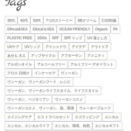
Tags
30代
40代
50代
7つのストーリー
BBクリーム
CO2削減
Ethical&SEA
Ethical＆SEA
OCEAN FRIENDLY
Organic
PA
PLASTIC FREE
SDGs
SPF
SPF リップ
UV 落とし方
UVケア
UVリップ
アイシャドウ
アイデア
アウトドア
あせも 大人
アップサイクル
アフターサン
アメニティ
アルガンオイル
アルコールフリー
アルミフリー デオドラント
アロエ 日焼け
インナーケア
ヴィーガン
ヴィーガン、ヴィーガンフード、レシピ
ヴィーガン、ヴィーガンライフスタイル、ライフスタイル
ヴィーガン、ベジタリアン
ヴィーガンコスメ
ヴィーガンコスメ、ヴィーガン、肌、環境
ウォータープルーフ
エイジングケア
エコ トラベルセット
エコラッピング
エシカル
エシカル、エシカルライフ
エシカル、環境、自然
エシカルギフト