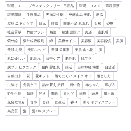
環境、エコ、プラスチックフリー、日用品
環境、コスメ
環境保護
環境問題
生理用品
界面活性剤
発酵食品 美肌
皮脂
皮脂 ニキビ ケア
目元
睡眠
睡眠不足 肌荒れ
石鹸
砂糖
社会貢献
竹歯ブラシ
精油
精油 虫除け
紅茶
素肌感
紫外線
紫外線吸収剤
綿
美容オイル
美容液
美容習慣
美肌
美肌 お茶
美肌 レシピ
美肌 栄養素
美肌 食べ物
肌
肌に優しい
肌荒れ
背中ケア
脂性肌
脱プラ
脱プラ ピクニック
腸内環境 肌
腸活
自律神経 梅雨
自然派
自然由来
花
花ギフト
落ちにくい メイク オフ
落とし方
虫除け
角質ケア
詰め替え 旅行
買い物
赤ちゃん
選び方
野生生物
鎮静
開き
関係
青ヒゲ
頭痛
頭皮
風呂敷
風呂敷包み
食事
食品
食生活
香り
香り ボディスプレー
高品質
髪
髪 UV スプレー