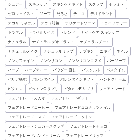
シュガー
スキンケア
スキンケアギフト
スクラブ
セラミド
ゼロウェイスト
ソープ
だるさ
チョコ
デオドラント
テカリ ミネラル
テカリ対策
デリケートゾーン
ドライフラワー
トラブル
トラベルサイズ
トレンド
ナイトケア スキンケア
ナチュラル
ナチュラル デオドラント
ナチュラルチーク
ナチュラルメイク
ナチュラルリップ
ナプキン
ニキビ
ネイル
ノンカフェイン
ノンシリコン
ノンシリコンコスメ
バーソープ
ハーブ
ハーブティー
パウダー 直し
バスソルト
バスタイム
バリア機能
バレンタイン
バレンタインギフト
ハンドクリーム
ビタミン
ビタミンC サプリ
ビタミンE サプリ
フェアトレード
フェアトレードカカオ
フェアトレードギフト
フェアトレードコーヒー
フェアトレードココナッツオイル
フェアトレードコスメ
フェアトレードコットン
フェアトレードシュガースクラブ
フェアトレードチョコ
フェアトレードハンドクリーム
フェアトレードリップ