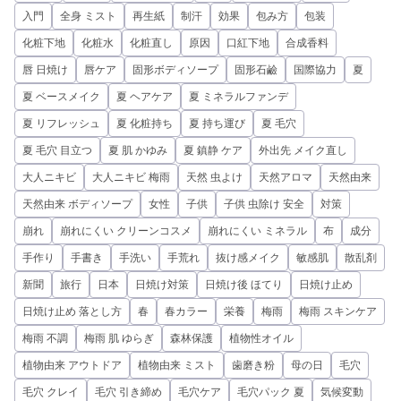
入門
全身 ミスト
再生紙
制汗
効果
包み方
包装
化粧下地
化粧水
化粧直し
原因
口紅下地
合成香料
唇 日焼け
唇ケア
固形ボディソープ
固形石鹼
国際協力
夏
夏 ベースメイク
夏 ヘアケア
夏 ミネラルファンデ
夏 リフレッシュ
夏 化粧持ち
夏 持ち運び
夏 毛穴
夏 毛穴 目立つ
夏 肌 かゆみ
夏 鎮静 ケア
外出先 メイク直し
大人ニキビ
大人ニキビ 梅雨
天然 虫よけ
天然アロマ
天然由来
天然由来 ボディソープ
女性
子供
子供 虫除け 安全
対策
崩れ
崩れにくい クリーンコスメ
崩れにくい ミネラル
布
成分
手作り
手書き
手洗い
手荒れ
抜け感メイク
敏感肌
散乱剤
新聞
旅行
日本
日焼け対策
日焼け後 ほてり
日焼け止め
日焼け止め 落とし方
春
春カラー
栄養
梅雨
梅雨 スキンケア
梅雨 不調
梅雨 肌 ゆらぎ
森林保護
植物性オイル
植物由来 アウトドア
植物由来 ミスト
歯磨き粉
母の日
毛穴
毛穴 クレイ
毛穴 引き締め
毛穴ケア
毛穴パック 夏
気候変動