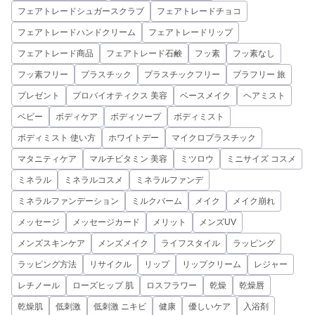
フェアトレードシュガースクラブ
フェアトレードチョコ
フェアトレードハンドクリーム
フェアトレードリップ
フェアトレード商品
フェアトレード石鹸
フッ素
フッ素なし
フッ素フリー
プラスチック
プラスチックフリー
プラフリー 旅
プレゼント
プロバイオティクス 美容
ベースメイク
ヘアミスト
ベビー
ボディケア
ボディソープ
ボディミスト
ボディミスト 使い方
ホワイトデー
マイクロプラスチック
マタニティケア
マルチビタミン 美容
ミツロウ
ミニサイズ コスメ
ミネラル
ミネラルコスメ
ミネラルファンデ
ミネラルファンデーション
ミルクバーム
メイク
メイク崩れ
メッセージ
メッセージカード
メリット
メンズUV
メンズスキンケア
メンズメイク
ライフスタイル
ラッピング
ラッピング方法
リサイクル
リップ
リップクリーム
レジャー
レチノール
ローズヒップ 肌
ロスフラワー
乾燥
乾燥唇
乾燥肌
低刺激
低刺激 ニキビ
健康
優しいケア
入浴剤