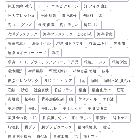
気圧 頭痛 対策
汗
汗 ニキビ クリーン
汗 メイク 直し
汗 リフレッシュ
汗疹 対策
洗浄成分
洗顔料
海
海 エコ グッズ
海 髪 保護
海に優しい
海洋ゴミ
海洋プラスチック
海洋プラスチック、ごみ削減
海洋環境
海由来成分
海藻オイル
湿度 肌トラブル
湿気 ニキビ
無添加
無添加 ボディーソープ
環境
環境、エコ、プラスチックフリー、日用品
環境、コスメ
環境保護
環境問題
生理用品
界面活性剤
発酵食品 美肌
皮脂
皮脂 クレンジング
皮脂 ニキビ ケア
目元
睡眠
睡眠不足 肌荒れ
石鹸
砂糖
社会貢献
竹歯ブラシ
精油
精油 虫除け
紅茶
素肌感
紫外線
紫外線吸収剤
綿
美容オイル
美容液
美容習慣
美肌
美肌 お茶
美肌 レシピ
美肌 栄養素
美肌 食べ物
肌
肌 負担 少ない
肌に優しい
肌荒れ
背中ケア
脂性肌
脱プラ
脱プラ ピクニック
腸内環境 肌
腸活
自律神経 梅雨
自然派
自然由来
花
花ギフト