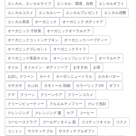
エシカル、エシカルライフ
エシカル、環境、自然
エシカルギフト
エシカルコスメ
エシカルシー
エシカルプレゼント
エシカル消費
エシカル美容
オーガニック
オーガニック ボディケア
オーガニック 汗対策
オーガニックオーラルケア
オーガニックコットンナプキン
オーガニックハーブティー
オーガニックプレゼント
オーガニックライフ
オーガニック美容オイル
オーシャンフレンドリー
オーラルケア
オイル
オイルイン・ボディソープ
おすすめ
お茶
お試し クリーン
カード
カーボンニュートラル
カカオバター
カサカサ
かぶれ
カモミール 効能
カラーリップ UV
ギフト
クマ
クリーン
クリーンケア
クリーンコスメ
クリーンビューティー
クルエルティフリー
クレイ洗顔
クレンジング
クレンジング 夏
ケア
コーヒー
コーヒースクラブ
ゴールデンタイム 肌
ココナッツオイル
コスメ
コットン
サスティナブル
サスティナブルギフト