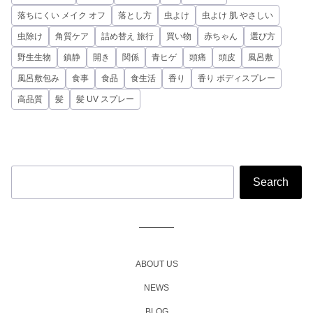
落ちにくい メイク オフ
落とし方
虫よけ
虫よけ 肌 やさしい
虫除け
角質ケア
詰め替え 旅行
買い物
赤ちゃん
選び方
野生生物
鎮静
開き
関係
青ヒゲ
頭痛
頭皮
風呂敷
風呂敷包み
食事
食品
食生活
香り
香り ボディスプレー
高品質
髪
髪 UV スプレー
ABOUT US
NEWS
BLOG