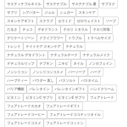
サスティナブルネイル
サステナブル
サステナブル 夏
サブスク
サプリ
シアバター
ジェル
シュガー
スキンケア
スキンケアギフト
スクラブ
セラミド
ゼロウェイスト
ソープ
だるさ
チョコ
デオドラント
テカリ ミネラル
テカリ対策
デリケートゾーン
ドライフラワー
トラブル
トラベルサイズ
トレンド
ナイトケア スキンケア
ナチュラル
ナチュラル デオドラント
ナチュラルチーク
ナチュラルメイク
ナチュラルリップ
ナプキン
ニキビ
ネイル
ノンカフェイン
ノンシリコン
ノンシリコンコスメ
バーソープ
ハーブ
ハーブティー
パウダー 直し
バスソルト
バスタイム
バリア機能
バレンタイン
バレンタインギフト
ハンドクリーム
ビタミン
ビタミンC サプリ
ビタミンE サプリ
フェアトレード
フェアトレードカカオ
フェアトレードギフト
フェアトレードコーヒー
フェアトレードココナッツオイル
フェアトレードコスメ
フェアトレードコットン