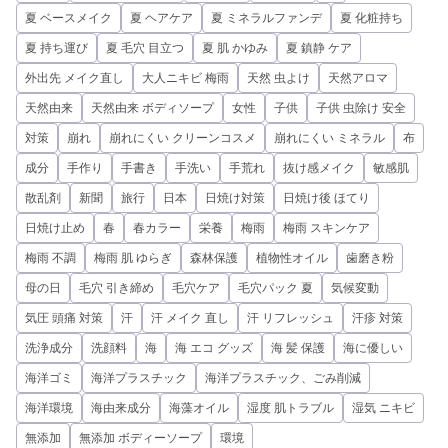
夏 ベースメイク
夏 ヘアケア
夏 ミネラルファンデ
夏 化粧持ち
夏 持ち運び
夏 毛穴 目立つ
夏 肌 かゆみ
夏 鎮静 ケア
外出先 メイク直し
大人ニキビ 梅雨
天然 虫よけ
天然アロマ
天然由来
天然由来 ボディソープ
女性
子供
子供 虫除け 安全
対策
崩れ
崩れにくい クリーンコスメ
崩れにくい ミネラル
布
成分
手作り
手書き
手洗い
手荒れ
抜け感メイク
敏感肌
散乱剤
新聞
旅行
日本
日焼け対策
日焼け後 ほてり
日焼け止め
春
春カラー
栄養
梅雨
梅雨 スキンケア
梅雨 不調
梅雨 肌 ゆらぎ
森林保護
植物性オイル
歯磨き粉
母の日
毛穴 引き締め
毛穴ケア
毛穴パック 夏
気候変動
気圧 頭痛 対策
汗
汗 メイク 直し
汗 リフレッシュ
汗疹 対策
洗浄成分
洗顔料
海
海 エコ グッズ
海 髪 保護
海に優しい
海洋ゴミ
海洋プラスチック
海洋プラスチック、ごみ削減
海洋環境
海由来成分
海藻オイル
湿度 肌トラブル
湿気 ニキビ
無添加
無添加 ボディーソープ
環境