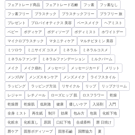
フェアトレード商品
フェアトレード石鹸
フッ素
フッ素なし
フッ素フリー
プラスチック
プラスチックフリー
プラフリー 旅
プレゼント
プロバイオティクス 美容
ベースメイク
ヘアミスト
ベビー
ボディケア
ボディソープ
ボディミスト
ホワイトデー
マイクロプラスチック
マタニティケア
マルチビタミン 美容
ミツロウ
ミニサイズ コスメ
ミネラル
ミネラルコスメ
ミネラルファンデ
ミネラルファンデーション
ミルクバーム
メイク
メイク崩れ
メッセージ
メッセージカード
メリット
メンズUV
メンズスキンケア
メンズメイク
ライフスタイル
ラッピング
ラッピング方法
リサイクル
リップ
リップクリーム
レジャー
レチノール
ローズヒップ 肌
ロスフラワー
乾燥
乾燥唇
乾燥肌
低刺激
健康
優しいケア
入浴剤
入門
全身 ミスト
再生紙
制汗
効果
包み方
包装
化粧下地
化粧水
化粧直し
原因
口紅下地
合成香料
唇 日焼け
唇ケア
固形ボディソープ
固形石鹼
国際協力
夏