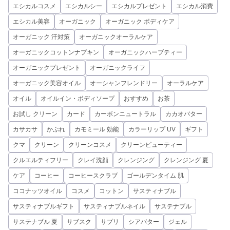
エシカルコスメ
エシカルシー
エシカルプレゼント
エシカル消費
エシカル美容
オーガニック
オーガニック ボディケア
オーガニック 汗対策
オーガニックオーラルケア
オーガニックコットンナプキン
オーガニックハーブティー
オーガニックプレゼント
オーガニックライフ
オーガニック美容オイル
オーシャンフレンドリー
オーラルケア
オイル
オイルイン・ボディソープ
おすすめ
お茶
お試し クリーン
カード
カーボンニュートラル
カカオバター
カサカサ
かぶれ
カモミール 効能
カラーリップ UV
ギフト
クマ
クリーン
クリーンコスメ
クリーンビューティー
クルエルティフリー
クレイ洗顔
クレンジング
クレンジング 夏
ケア
コーヒー
コーヒースクラブ
ゴールデンタイム 肌
ココナッツオイル
コスメ
コットン
サスティナブル
サスティナブルギフト
サスティナブルネイル
サステナブル
サステナブル 夏
サブスク
サプリ
シアバター
ジェル