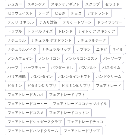
シュガー
スキンケア
スキンケアギフト
スクラブ
セラミド
ゼロウェイスト
ソープ
だるさ
チョコ
デオドラント
テカリ ミネラル
テカリ対策
デリケートゾーン
ドライフラワー
トラブル
トラベルサイズ
トレンド
ナイトケア スキンケア
ナチュラル
ナチュラル デオドラント
ナチュラルチーク
ナチュラルメイク
ナチュラルリップ
ナプキン
ニキビ
ネイル
ノンカフェイン
ノンシリコン
ノンシリコンコスメ
バーソープ
ハーブ
ハーブティー
パウダー 直し
バスソルト
バスタイム
バリア機能
バレンタイン
バレンタインギフト
ハンドクリーム
ビタミン
ビタミンC サプリ
ビタミンE サプリ
フェアトレード
フェアトレードカカオ
フェアトレードギフト
フェアトレードコーヒー
フェアトレードココナッツオイル
フェアトレードコスメ
フェアトレードコットン
フェアトレードシュガースクラブ
フェアトレードチョコ
フェアトレードハンドクリーム
フェアトレードリップ