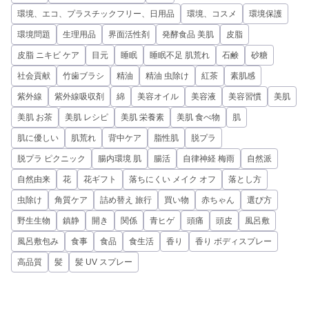
環境、エコ、プラスチックフリー、日用品
環境、コスメ
環境保護
環境問題
生理用品
界面活性剤
発酵食品 美肌
皮脂
皮脂 ニキビ ケア
目元
睡眠
睡眠不足 肌荒れ
石鹸
砂糖
社会貢献
竹歯ブラシ
精油
精油 虫除け
紅茶
素肌感
紫外線
紫外線吸収剤
綿
美容オイル
美容液
美容習慣
美肌
美肌 お茶
美肌 レシピ
美肌 栄養素
美肌 食べ物
肌
肌に優しい
肌荒れ
背中ケア
脂性肌
脱プラ
脱プラ ピクニック
腸内環境 肌
腸活
自律神経 梅雨
自然派
自然由来
花
花ギフト
落ちにくい メイク オフ
落とし方
虫除け
角質ケア
詰め替え 旅行
買い物
赤ちゃん
選び方
野生生物
鎮静
開き
関係
青ヒゲ
頭痛
頭皮
風呂敷
風呂敷包み
食事
食品
食生活
香り
香り ボディスプレー
高品質
髪
髪 UV スプレー