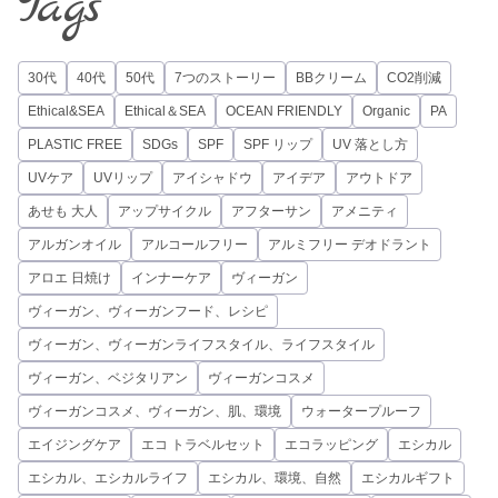
Tags
30代
40代
50代
7つのストーリー
BBクリーム
CO2削減
Ethical&SEA
Ethical＆SEA
OCEAN FRIENDLY
Organic
PA
PLASTIC FREE
SDGs
SPF
SPF リップ
UV 落とし方
UVケア
UVリップ
アイシャドウ
アイデア
アウトドア
あせも 大人
アップサイクル
アフターサン
アメニティ
アルガンオイル
アルコールフリー
アルミフリー デオドラント
アロエ 日焼け
インナーケア
ヴィーガン
ヴィーガン、ヴィーガンフード、レシピ
ヴィーガン、ヴィーガンライフスタイル、ライフスタイル
ヴィーガン、ベジタリアン
ヴィーガンコスメ
ヴィーガンコスメ、ヴィーガン、肌、環境
ウォータープルーフ
エイジングケア
エコ トラベルセット
エコラッピング
エシカル
エシカル、エシカルライフ
エシカル、環境、自然
エシカルギフト