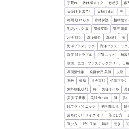
手荒れ
抜け感メイク
敏感肌
散
日焼け後 ほてり
日焼け止め
春
梅雨 肌 ゆらぎ
森林保護
植物性オ
毛穴パック 夏
気候変動
気圧 頭痛
汗疹 対策
洗浄成分
洗顔料
海
海洋プラスチック
海洋プラスチック
湿度 肌トラブル
湿気 ニキビ
無添
環境、エコ、プラスチックフリー、日
界面活性剤
発酵食品 美肌
皮脂
石鹸
砂糖
社会貢献
竹歯ブラシ
紫外線吸収剤
綿
美容オイル
美
美肌 栄養素
美肌 食べ物
肌
肌
脱プラ ピクニック
腸内環境 肌
腸
落ちにくい メイク オフ
落とし方
選び方
野生生物
鎮静
開き