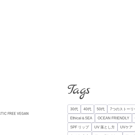
Tags
30代
40代
50代
7つのストーリ
STIC FREE
VEGAN
Ethical＆SEA
OCEAN FRIENDLY
SPF リップ
UV 落とし方
UVケア