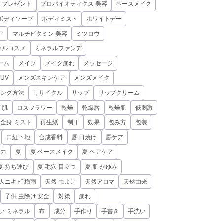
プレゼント
プロバイオティクス 美容
ベースメイク
ボディソープ
ボディミスト
ホワイトデー
ア
マルチビタミン 美容
ミツロウ
ラルコスメ
ミネラルファンデ
ーム
メイク
メイク崩れ
メッセージ
UV
メンズスキンケア
メンズメイク
ピング方法
リサイクル
リップ
リップクリーム
 肌
ロスフラワー
乾燥
乾燥唇
乾燥肌
低刺激
全身 ミスト
再生紙
制汗
効果
包み方
包装
口紅下地
合成香料
唇 日焼け
唇ケア
協力
夏
夏 ベースメイク
夏 ヘアケア
夏 持ち運び
夏 毛穴 目立つ
夏 肌 かゆみ
人ニキビ 梅雨
天然 虫よけ
天然アロマ
天然由来
子供 虫除け 安全
対策
崩れ
い ミネラル
布
成分
手作り
手書き
手洗い