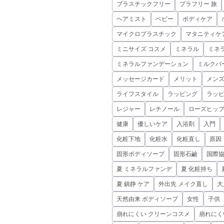
プラスチックフリー
プラフリー 旅
ヘアミスト
ベビー
ボディケア
マイクロプラスチック
マタニティケ
ミニサイズ コスメ
ミネラル
ミネ
ミネラルファンデーション
ミルクバ
メッセージカード
メリット
メンズ
ライフスタイル
ラッピング
ラッ
レジャー
レチノール
ローズヒップ
健康
優しいケア
入浴剤
入門
化粧下地
化粧水
化粧直し
原因
固形ボディソープ
固形石鹼
国際
夏 ミネラルファンデ
夏 化粧持ち
夏 鎮静 ケア
外出先 メイク直し
大
天然由来 ボディソープ
女性
子供
崩れにくい クリーンコスメ
崩れにく