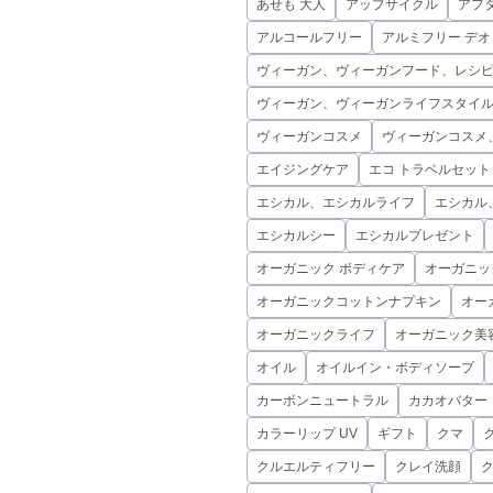
あせも 大人
アップサイクル
アフ
アルコールフリー
アルミフリー デ
ヴィーガン、ヴィーガンフード、レシ
ヴィーガン、ヴィーガンライフスタイ
ヴィーガンコスメ
ヴィーガンコスメ
エイジングケア
エコ トラベルセット
エシカル、エシカルライフ
エシカル
エシカルシー
エシカルプレゼント
オーガニック ボディケア
オーガニッ
オーガニックコットンナプキン
オー
オーガニックライフ
オーガニック美
オイル
オイルイン・ボディソープ
カーボンニュートラル
カカオバター
カラーリップ UV
ギフト
クマ
クルエルティフリー
クレイ洗顔