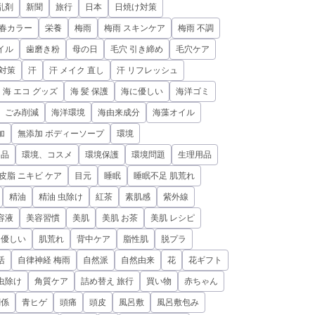
乱剤
新聞
旅行
日本
日焼け対策
春カラー
栄養
梅雨
梅雨 スキンケア
梅雨 不調
イル
歯磨き粉
母の日
毛穴 引き締め
毛穴ケア
 対策
汗
汗 メイク 直し
汗 リフレッシュ
海 エコ グッズ
海 髪 保護
海に優しい
海洋ゴミ
、ごみ削減
海洋環境
海由来成分
海藻オイル
加
無添加 ボディーソープ
環境
用品
環境、コスメ
環境保護
環境問題
生理用品
皮脂 ニキビ ケア
目元
睡眠
睡眠不足 肌荒れ
精油
精油 虫除け
紅茶
素肌感
紫外線
容液
美容習慣
美肌
美肌 お茶
美肌 レシピ
に優しい
肌荒れ
背中ケア
脂性肌
脱プラ
活
自律神経 梅雨
自然派
自然由来
花
花ギフト
虫除け
角質ケア
詰め替え 旅行
買い物
赤ちゃん
関係
青ヒゲ
頭痛
頭皮
風呂敷
風呂敷包み