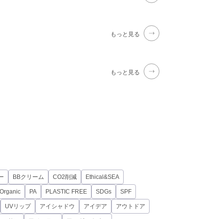
もっと見る
もっと見る
ー
BBクリーム
CO2削減
Ethical&SEA
Organic
PA
PLASTIC FREE
SDGs
SPF
UVリップ
アイシャドウ
アイデア
アウトドア