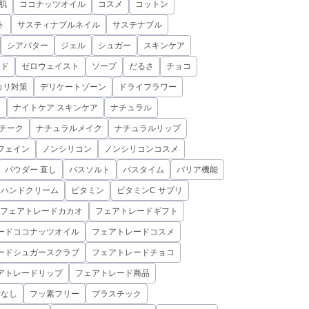
肌
ココナッツオイル
コスメ
コットン
ト
サスティナブルネイル
サステナブル
シアバター
ジェル
シュガー
スキンケア
ミド
ゼロウェイスト
ソープ
だるさ
チョコ
カリ対策
デリケートゾーン
ドライフラワー
ド
ナイトケア スキンケア
ナチュラル
チーク
ナチュラルメイク
ナチュラルリップ
フェイン
ノンシリコン
ノンシリコンコスメ
パウダー 直し
バスソルト
バスタイム
バリア機能
ハンドクリーム
ビタミン
ビタミンC サプリ
フェアトレードカカオ
フェアトレードギフト
ードココナッツオイル
フェアトレードコスメ
ードシュガースクラブ
フェアトレードチョコ
アトレードリップ
フェアトレード商品
素なし
フッ素フリー
プラスチック