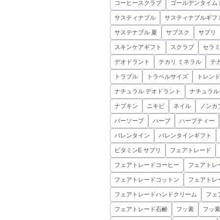
コーヒースクラブ
ゴールデンタイム 
サスティナブル
サスティナブルギフ
サステナブル 夏
サブスク
サプリ
スキンケアギフト
スクラブ
セラ
デオドラント
テカリ ミネラル
テ
トラブル
トラベルサイズ
トレン
ナチュラル デオドラント
ナチュラル
ナプキン
ニキビ
ネイル
ノンカ
バーソープ
ハーブ
ハーブティー
バレンタイン
バレンタインギフト
ビタミンE サプリ
フェアトレード
フェアトレードコーヒー
フェアトレ
フェアトレードコットン
フェアトレ
フェアトレードハンドクリーム
フェ
フェアトレード石鹸
フッ素
フッ