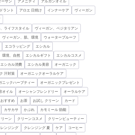
ターサン
アメニティ
アルガンオイル
オドラント
アロエ 日焼け
インナーケア
ヴィーガン
ピ
ル、ライフスタイル
ヴィーガン、ベジタリアン
、ヴィーガン、肌、環境
ウォータープルーフ
エコラッピング
エシカル
、環境、自然
エシカルギフト
エシカルコスメ
エシカル消費
エシカル美容
オーガニック
ク 汗対策
オーガニックオーラルケア
ガニックハーブティー
オーガニックプレゼント
容オイル
オーシャンフレンドリー
オーラルケア
おすすめ
お茶
お試し クリーン
カード
カサカサ
かぶれ
カモミール 効能
クリーン
クリーンコスメ
クリーンビューティー
クレンジング
クレンジング 夏
ケア
コーヒー