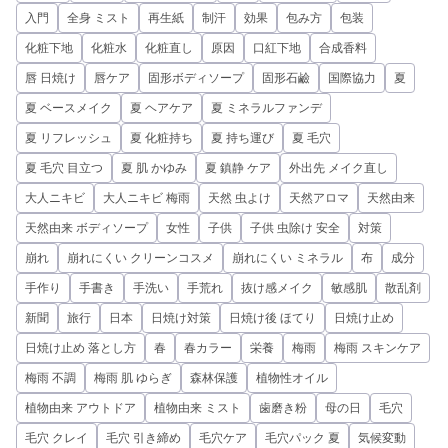
入門
全身 ミスト
再生紙
制汗
効果
包み方
包装
化粧下地
化粧水
化粧直し
原因
口紅下地
合成香料
唇 日焼け
唇ケア
固形ボディソープ
固形石鹼
国際協力
夏
夏 ベースメイク
夏 ヘアケア
夏 ミネラルファンデ
夏 リフレッシュ
夏 化粧持ち
夏 持ち運び
夏 毛穴
夏 毛穴 目立つ
夏 肌 かゆみ
夏 鎮静 ケア
外出先 メイク直し
大人ニキビ
大人ニキビ 梅雨
天然 虫よけ
天然アロマ
天然由来
天然由来 ボディソープ
女性
子供
子供 虫除け 安全
対策
崩れ
崩れにくい クリーンコスメ
崩れにくい ミネラル
布
成分
手作り
手書き
手洗い
手荒れ
抜け感メイク
敏感肌
散乱剤
新聞
旅行
日本
日焼け対策
日焼け後 ほてり
日焼け止め
日焼け止め 落とし方
春
春カラー
栄養
梅雨
梅雨 スキンケア
梅雨 不調
梅雨 肌 ゆらぎ
森林保護
植物性オイル
植物由来 アウトドア
植物由来 ミスト
歯磨き粉
母の日
毛穴
毛穴 クレイ
毛穴 引き締め
毛穴ケア
毛穴パック 夏
気候変動