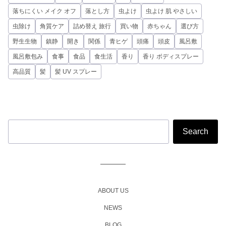
落ちにくい メイク オフ
落とし方
虫よけ
虫よけ 肌 やさしい
虫除け
角質ケア
詰め替え 旅行
買い物
赤ちゃん
選び方
野生生物
鎮静
開き
関係
青ヒゲ
頭痛
頭皮
風呂敷
風呂敷包み
食事
食品
食生活
香り
香り ボディスプレー
高品質
髪
髪 UV スプレー
ABOUT US
NEWS
BLOG