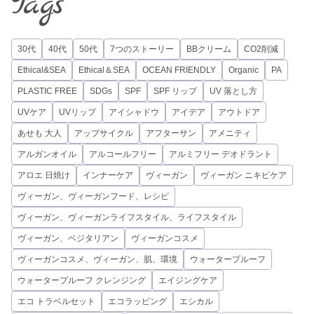
Tags
30代
40代
50代
7つのストーリー
BBクリーム
CO2削減
Ethical&SEA
Ethical＆SEA
OCEAN FRIENDLY
Organic
PA
PLASTIC FREE
SDGs
SPF
SPF リップ
UV 落とし方
UVケア
UVリップ
アイシャドウ
アイデア
アウトドア
あせも 大人
アップサイクル
アフターサン
アメニティ
アルガンオイル
アルコールフリー
アルミフリー デオドラント
アロエ 日焼け
インナーケア
ヴィーガン
ヴィーガン ニキビケア
ヴィーガン、ヴィーガンフード、レシピ
ヴィーガン、ヴィーガンライフスタイル、ライフスタイル
ヴィーガン、ベジタリアン
ヴィーガンコスメ
ヴィーガンコスメ、ヴィーガン、肌、環境
ウォータープルーフ
ウォータープルーフ クレンジング
エイジングケア
エコ トラベルセット
エコラッピング
エシカル