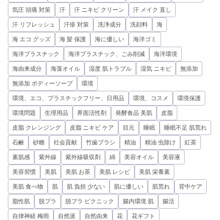
気圧 頭痛 対策
汗
汗 ニキビ クリーン
汗 メイク 直し
汗 リフレッシュ
汗疹 対策
洗浄成分
洗顔料
海
海 エコ グッズ
海 髪 保護
海に優しい
海洋ゴミ
海洋プラスチック
海洋プラスチック、ごみ削減
海洋環境
海由来成分
海藻オイル
湿度 肌トラブル
湿気 ニキビ
無添加
無添加 ボディーソープ
環境
環境、エコ、プラスチックフリー、日用品
環境、コスメ
環境保護
環境問題
生理用品
界面活性剤
発酵食品 美肌
皮脂
皮脂 クレンジング
皮脂 ニキビ ケア
目元
睡眠
睡眠不足 肌荒れ
石鹸
砂糖
社会貢献
竹歯ブラシ
精油
精油 虫除け
紅茶
素肌感
紫外線
紫外線吸収剤
綿
美容オイル
美容液
美容習慣
美肌
美肌 お茶
美肌 レシピ
美肌 栄養素
美肌 食べ物
肌
肌 負担 少ない
肌に優しい
肌荒れ
背中ケア
脂性肌
脱プラ
脱プラ ピクニック
腸内環境 肌
腸活
自律神経 梅雨
自然派
自然由来
花
花ギフト