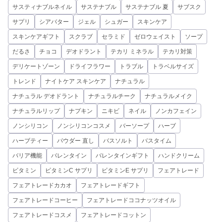
サスティナブルネイル
サステナブル
サステナブル 夏
サブスク
サプリ
シアバター
ジェル
シュガー
スキンケア
スキンケアギフト
スクラブ
セラミド
ゼロウェイスト
ソープ
だるさ
チョコ
デオドラント
テカリ ミネラル
テカリ対策
デリケートゾーン
ドライフラワー
トラブル
トラベルサイズ
トレンド
ナイトケア スキンケア
ナチュラル
ナチュラル デオドラント
ナチュラルチーク
ナチュラルメイク
ナチュラルリップ
ナプキン
ニキビ
ネイル
ノンカフェイン
ノンシリコン
ノンシリコンコスメ
バーソープ
ハーブ
ハーブティー
パウダー 直し
バスソルト
バスタイム
バリア機能
バレンタイン
バレンタインギフト
ハンドクリーム
ビタミン
ビタミンC サプリ
ビタミンE サプリ
フェアトレード
フェアトレードカカオ
フェアトレードギフト
フェアトレードコーヒー
フェアトレードココナッツオイル
フェアトレードコスメ
フェアトレードコットン