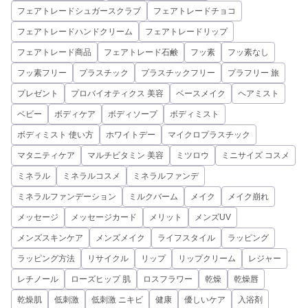
フェアトレードシュガースクラブ
フェアトレードチョコ
フェアトレードハンドクリーム
フェアトレードリップ
フェアトレード商品
フェアトレード石鹸
フッ素
フッ素なし
フッ素フリー
プラスチック
プラスチックフリー
プラフリー 旅
プレゼント
プロバイオティクス 美容
ベースメイク
ヘアミスト
ベビー
ボディケア
ボディソープ
ボディミスト
ボディミスト 使い方
ホワイトデー
マイクロプラスチック
マタニティケア
マルチビタミン 美容
ミツロウ
ミニサイズ コスメ
ミネラル
ミネラルコスメ
ミネラルファンデ
ミネラルファンデーション
ミルクバーム
メイク
メイク崩れ
メッセージ
メッセージカード
メリット
メンズUV
メンズスキンケア
メンズメイク
ライフスタイル
ラッピング
ラッピング方法
リサイクル
リップ
リップクリーム
レジャー
レチノール
ローズヒップ 肌
ロスフラワー
乾燥
乾燥唇
乾燥肌
低刺激
低刺激 ニキビ
健康
優しいケア
入浴剤