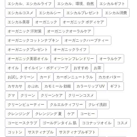
エシカル、エシカルライフ
エシカル、環境、自然
エシカルギフト
エシカルコスメ
エシカルシー
エシカルプレゼント
エシカル消費
エシカル美容
オーガニック
オーガニック ボディケア
オーガニック 汗対策
オーガニックオーラルケア
オーガニックコットンナプキン
オーガニックハーブティー
オーガニックプレゼント
オーガニックライフ
オーガニック美容オイル
オーシャンフレンドリー
オーラルケア
オイル
オイルイン・ボディソープ
おすすめ
お茶
お試し クリーン
カード
カーボンニュートラル
カカオバター
カサカサ
かぶれ
カモミール 効能
カラーリップ UV
ギフト
クマ
クリーン
クリーンケア
クリーンコスメ
クリーンビューティー
クルエルティフリー
クレイ洗顔
クレンジング
クレンジング 夏
ケア
コーヒー
コーヒースクラブ
ゴールデンタイム 肌
ココナッツオイル
コスメ
コットン
サスティナブル
サスティナブルギフト