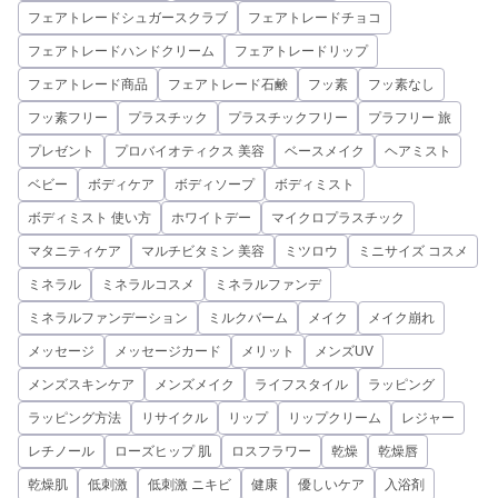
フェアトレードシュガースクラブ
フェアトレードチョコ
フェアトレードハンドクリーム
フェアトレードリップ
フェアトレード商品
フェアトレード石鹸
フッ素
フッ素なし
フッ素フリー
プラスチック
プラスチックフリー
プラフリー 旅
プレゼント
プロバイオティクス 美容
ベースメイク
ヘアミスト
ベビー
ボディケア
ボディソープ
ボディミスト
ボディミスト 使い方
ホワイトデー
マイクロプラスチック
マタニティケア
マルチビタミン 美容
ミツロウ
ミニサイズ コスメ
ミネラル
ミネラルコスメ
ミネラルファンデ
ミネラルファンデーション
ミルクバーム
メイク
メイク崩れ
メッセージ
メッセージカード
メリット
メンズUV
メンズスキンケア
メンズメイク
ライフスタイル
ラッピング
ラッピング方法
リサイクル
リップ
リップクリーム
レジャー
レチノール
ローズヒップ 肌
ロスフラワー
乾燥
乾燥唇
乾燥肌
低刺激
低刺激 ニキビ
健康
優しいケア
入浴剤