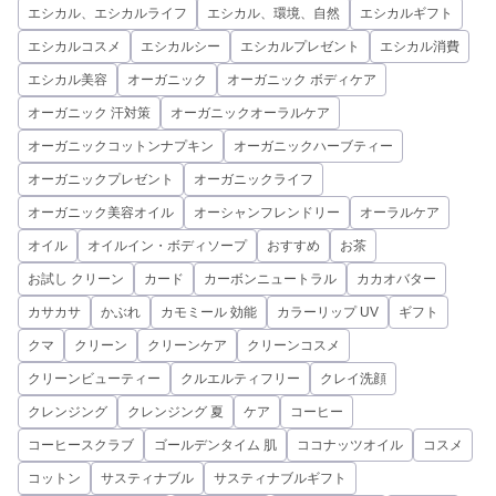
エシカル、エシカルライフ
エシカル、環境、自然
エシカルギフト
エシカルコスメ
エシカルシー
エシカルプレゼント
エシカル消費
エシカル美容
オーガニック
オーガニック ボディケア
オーガニック 汗対策
オーガニックオーラルケア
オーガニックコットンナプキン
オーガニックハーブティー
オーガニックプレゼント
オーガニックライフ
オーガニック美容オイル
オーシャンフレンドリー
オーラルケア
オイル
オイルイン・ボディソープ
おすすめ
お茶
お試し クリーン
カード
カーボンニュートラル
カカオバター
カサカサ
かぶれ
カモミール 効能
カラーリップ UV
ギフト
クマ
クリーン
クリーンケア
クリーンコスメ
クリーンビューティー
クルエルティフリー
クレイ洗顔
クレンジング
クレンジング 夏
ケア
コーヒー
コーヒースクラブ
ゴールデンタイム 肌
ココナッツオイル
コスメ
コットン
サスティナブル
サスティナブルギフト