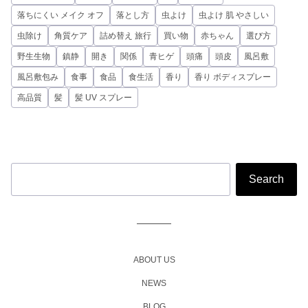
落ちにくい メイク オフ
落とし方
虫よけ
虫よけ 肌 やさしい
虫除け
角質ケア
詰め替え 旅行
買い物
赤ちゃん
選び方
野生生物
鎮静
開き
関係
青ヒゲ
頭痛
頭皮
風呂敷
風呂敷包み
食事
食品
食生活
香り
香り ボディスプレー
高品質
髪
髪 UV スプレー
ABOUT US
NEWS
BLOG