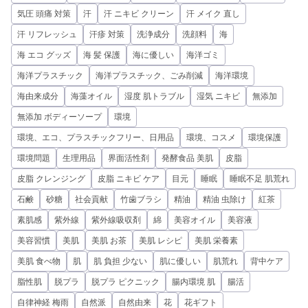
気圧 頭痛 対策
汗
汗 ニキビ クリーン
汗 メイク 直し
汗 リフレッシュ
汗疹 対策
洗浄成分
洗顔料
海
海 エコ グッズ
海 髪 保護
海に優しい
海洋ゴミ
海洋プラスチック
海洋プラスチック、ごみ削減
海洋環境
海由来成分
海藻オイル
湿度 肌トラブル
湿気 ニキビ
無添加
無添加 ボディーソープ
環境
環境、エコ、プラスチックフリー、日用品
環境、コスメ
環境保護
環境問題
生理用品
界面活性剤
発酵食品 美肌
皮脂
皮脂 クレンジング
皮脂 ニキビ ケア
目元
睡眠
睡眠不足 肌荒れ
石鹸
砂糖
社会貢献
竹歯ブラシ
精油
精油 虫除け
紅茶
素肌感
紫外線
紫外線吸収剤
綿
美容オイル
美容液
美容習慣
美肌
美肌 お茶
美肌 レシピ
美肌 栄養素
美肌 食べ物
肌
肌 負担 少ない
肌に優しい
肌荒れ
背中ケア
脂性肌
脱プラ
脱プラ ピクニック
腸内環境 肌
腸活
自律神経 梅雨
自然派
自然由来
花
花ギフト