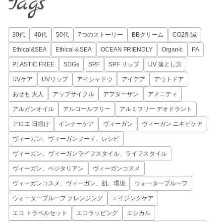
Tags
30代
40代
50代
7つのストーリー
BBクリーム
CO2削減
Ethical&SEA
Ethical＆SEA
OCEAN FRIENDLY
Organic
PA
PLASTIC FREE
SDGs
SPF
SPF リップ
UV 落とし方
UVケア
UVリップ
アイシャドウ
アイデア
アウトドア
あせも 大人
アップサイクル
アフターサン
アメニティ
アルガンオイル
アルコールフリー
アルミフリー デオドラント
アロエ 日焼け
インナーケア
ヴィーガン
ヴィーガン ニキビケア
ヴィーガン、ヴィーガンフード、レシピ
ヴィーガン、ヴィーガンライフスタイル、ライフスタイル
ヴィーガン、ベジタリアン
ヴィーガンコスメ
ヴィーガンコスメ、ヴィーガン、肌、環境
ウォータープルーフ
ウォータープルーフ クレンジング
エイジングケア
エコ トラベルセット
エコラッピング
エシカル