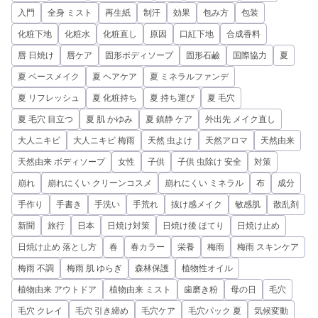
入門
全身 ミスト
再生紙
制汗
効果
包み方
包装
化粧下地
化粧水
化粧直し
原因
口紅下地
合成香料
唇 日焼け
唇ケア
固形ボディソープ
固形石鹼
国際協力
夏
夏 ベースメイク
夏 ヘアケア
夏 ミネラルファンデ
夏 リフレッシュ
夏 化粧持ち
夏 持ち運び
夏 毛穴
夏 毛穴 目立つ
夏 肌 かゆみ
夏 鎮静 ケア
外出先 メイク直し
大人ニキビ
大人ニキビ 梅雨
天然 虫よけ
天然アロマ
天然由来
天然由来 ボディソープ
女性
子供
子供 虫除け 安全
対策
崩れ
崩れにくい クリーンコスメ
崩れにくい ミネラル
布
成分
手作り
手書き
手洗い
手荒れ
抜け感メイク
敏感肌
散乱剤
新聞
旅行
日本
日焼け対策
日焼け後 ほてり
日焼け止め
日焼け止め 落とし方
春
春カラー
栄養
梅雨
梅雨 スキンケア
梅雨 不調
梅雨 肌 ゆらぎ
森林保護
植物性オイル
植物由来 アウトドア
植物由来 ミスト
歯磨き粉
母の日
毛穴
毛穴 クレイ
毛穴 引き締め
毛穴ケア
毛穴パック 夏
気候変動