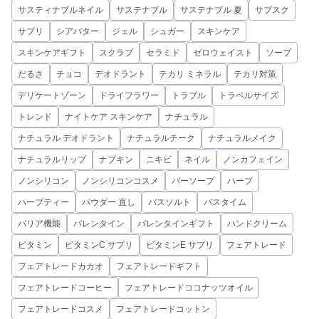
サスティナブルネイル
サステナブル
サステナブル 夏
サブスク
サプリ
シアバター
ジェル
シュガー
スキンケア
スキンケアギフト
スクラブ
セラミド
ゼロウェイスト
ソープ
だるさ
チョコ
デオドラント
テカリ ミネラル
テカリ対策
デリケートゾーン
ドライフラワー
トラブル
トラベルサイズ
トレンド
ナイトケア スキンケア
ナチュラル
ナチュラル デオドラント
ナチュラルチーク
ナチュラルメイク
ナチュラルリップ
ナプキン
ニキビ
ネイル
ノンカフェイン
ノンシリコン
ノンシリコンコスメ
バーソープ
ハーブ
ハーブティー
パウダー 直し
バスソルト
バスタイム
バリア機能
バレンタイン
バレンタインギフト
ハンドクリーム
ビタミン
ビタミンC サプリ
ビタミンE サプリ
フェアトレード
フェアトレードカカオ
フェアトレードギフト
フェアトレードコーヒー
フェアトレードココナッツオイル
フェアトレードコスメ
フェアトレードコットン