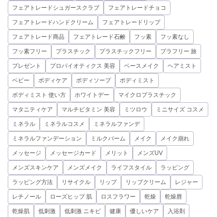
フェアトレードシュガースクラブ
フェアトレードチョコ
フェアトレードハンドクリーム
フェアトレードリップ
フェアトレード商品
フェアトレード石鹸
フッ素
フッ素なし
フッ素フリー
プラスチック
プラスチックフリー
プラフリー 旅
プレゼント
プロバイオティクス 美容
ベースメイク
ヘアミスト
ベビー
ボディケア
ボディソープ
ボディミスト
ボディミスト 使い方
ホワイトデー
マイクロプラスチック
マタニティケア
マルチビタミン 美容
ミツロウ
ミニサイズ コスメ
ミネラル
ミネラルコスメ
ミネラルファンデ
ミネラルファンデーション
ミルクバーム
メイク
メイク崩れ
メッセージ
メッセージカード
メリット
メンズUV
メンズスキンケア
メンズメイク
ライフスタイル
ラッピング
ラッピング方法
リサイクル
リップ
リップクリーム
レジャー
レチノール
ローズヒップ 肌
ロスフラワー
乾燥
乾燥唇
乾燥肌
低刺激
低刺激 ニキビ
健康
優しいケア
入浴剤