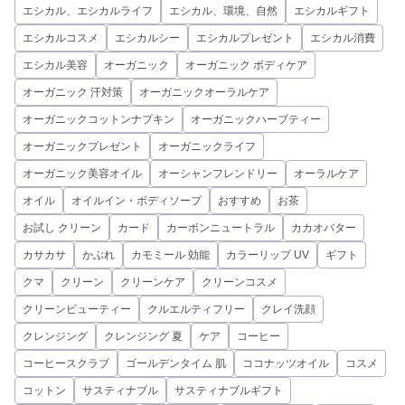
エシカル、エシカルライフ
エシカル、環境、自然
エシカルギフト
エシカルコスメ
エシカルシー
エシカルプレゼント
エシカル消費
エシカル美容
オーガニック
オーガニック ボディケア
オーガニック 汗対策
オーガニックオーラルケア
オーガニックコットンナプキン
オーガニックハーブティー
オーガニックプレゼント
オーガニックライフ
オーガニック美容オイル
オーシャンフレンドリー
オーラルケア
オイル
オイルイン・ボディソープ
おすすめ
お茶
お試し クリーン
カード
カーボンニュートラル
カカオバター
カサカサ
かぶれ
カモミール 効能
カラーリップ UV
ギフト
クマ
クリーン
クリーンケア
クリーンコスメ
クリーンビューティー
クルエルティフリー
クレイ洗顔
クレンジング
クレンジング 夏
ケア
コーヒー
コーヒースクラブ
ゴールデンタイム 肌
ココナッツオイル
コスメ
コットン
サスティナブル
サスティナブルギフト