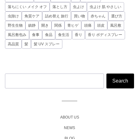
落ちにくい メイク オフ
落とし方
虫よけ
虫よけ 肌 やさしい
虫除け
角質ケア
詰め替え 旅行
買い物
赤ちゃん
選び方
野生生物
鎮静
開き
関係
青ヒゲ
頭痛
頭皮
風呂敷
風呂敷包み
食事
食品
食生活
香り
香り ボディスプレー
高品質
髪
髪 UV スプレー
ABOUT US
NEWS
BLOG