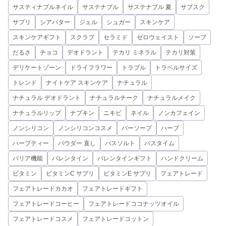
サスティナブルネイル
サステナブル
サステナブル 夏
サブスク
サプリ
シアバター
ジェル
シュガー
スキンケア
スキンケアギフト
スクラブ
セラミド
ゼロウェイスト
ソープ
だるさ
チョコ
デオドラント
テカリ ミネラル
テカリ対策
デリケートゾーン
ドライフラワー
トラブル
トラベルサイズ
トレンド
ナイトケア スキンケア
ナチュラル
ナチュラル デオドラント
ナチュラルチーク
ナチュラルメイク
ナチュラルリップ
ナプキン
ニキビ
ネイル
ノンカフェイン
ノンシリコン
ノンシリコンコスメ
バーソープ
ハーブ
ハーブティー
パウダー 直し
バスソルト
バスタイム
バリア機能
バレンタイン
バレンタインギフト
ハンドクリーム
ビタミン
ビタミンC サプリ
ビタミンE サプリ
フェアトレード
フェアトレードカカオ
フェアトレードギフト
フェアトレードコーヒー
フェアトレードココナッツオイル
フェアトレードコスメ
フェアトレードコットン