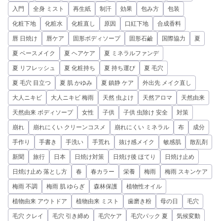
入門
全身 ミスト
再生紙
制汗
効果
包み方
包装
化粧下地
化粧水
化粧直し
原因
口紅下地
合成香料
唇 日焼け
唇ケア
固形ボディソープ
固形石鹼
国際協力
夏
夏 ベースメイク
夏 ヘアケア
夏 ミネラルファンデ
夏 リフレッシュ
夏 化粧持ち
夏 持ち運び
夏 毛穴
夏 毛穴 目立つ
夏 肌 かゆみ
夏 鎮静 ケア
外出先 メイク直し
大人ニキビ
大人ニキビ 梅雨
天然 虫よけ
天然アロマ
天然由来
天然由来 ボディソープ
女性
子供
子供 虫除け 安全
対策
崩れ
崩れにくい クリーンコスメ
崩れにくい ミネラル
布
成分
手作り
手書き
手洗い
手荒れ
抜け感メイク
敏感肌
散乱剤
新聞
旅行
日本
日焼け対策
日焼け後 ほてり
日焼け止め
日焼け止め 落とし方
春
春カラー
栄養
梅雨
梅雨 スキンケア
梅雨 不調
梅雨 肌 ゆらぎ
森林保護
植物性オイル
植物由来 アウトドア
植物由来 ミスト
歯磨き粉
母の日
毛穴
毛穴 クレイ
毛穴 引き締め
毛穴ケア
毛穴パック 夏
気候変動