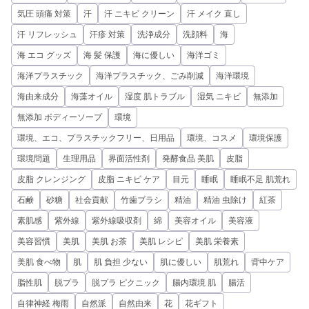
気圧 頭痛 対策
汗
汗 ニキビ クリーン
汗 メイク 直し
汗 リフレッシュ
汗疹 対策
洗浄成分
洗顔料
海
海 エコ グッズ
海 髪 保護
海に優しい
海洋ゴミ
海洋プラスチック
海洋プラスチック、ごみ削減
海洋環境
海由来成分
海藻オイル
湿度 肌トラブル
湿気 ニキビ
無添加
無添加 ボディーソープ
環境
環境、エコ、プラスチックフリー、日用品
環境、コスメ
環境保護
環境問題
生理用品
界面活性剤
発酵食品 美肌
皮脂
皮脂 クレンジング
皮脂 ニキビ ケア
目元
睡眠
睡眠不足 肌荒れ
石鹸
砂糖
社会貢献
竹歯ブラシ
精油
精油 虫除け
紅茶
素肌感
紫外線
紫外線吸収剤
綿
美容オイル
美容液
美容習慣
美肌
美肌 お茶
美肌 レシピ
美肌 栄養素
美肌 食べ物
肌
肌 負担 少ない
肌に優しい
肌荒れ
背中ケア
脂性肌
脱プラ
脱プラ ピクニック
腸内環境 肌
腸活
自律神経 梅雨
自然派
自然由来
花
花ギフト