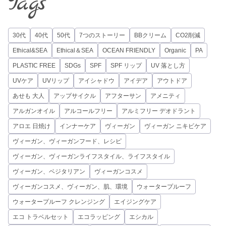
Tags
30代
40代
50代
7つのストーリー
BBクリーム
CO2削減
Ethical&SEA
Ethical＆SEA
OCEAN FRIENDLY
Organic
PA
PLASTIC FREE
SDGs
SPF
SPF リップ
UV 落とし方
UVケア
UVリップ
アイシャドウ
アイデア
アウトドア
あせも 大人
アップサイクル
アフターサン
アメニティ
アルガンオイル
アルコールフリー
アルミフリー デオドラント
アロエ 日焼け
インナーケア
ヴィーガン
ヴィーガン ニキビケア
ヴィーガン、ヴィーガンフード、レシピ
ヴィーガン、ヴィーガンライフスタイル、ライフスタイル
ヴィーガン、ベジタリアン
ヴィーガンコスメ
ヴィーガンコスメ、ヴィーガン、肌、環境
ウォータープルーフ
ウォータープルーフ クレンジング
エイジングケア
エコ トラベルセット
エコラッピング
エシカル