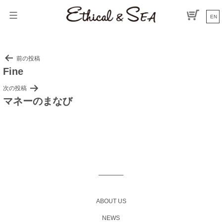
コ
ン
EN
テ
ン
ツ
へ
投
前の投稿
ス
Fine
稿
キ
ナ
ッ
次の投稿
プ
ビ
マネーのまなび
ゲ
ー
シ
ョ
ン
ABOUT US
NEWS