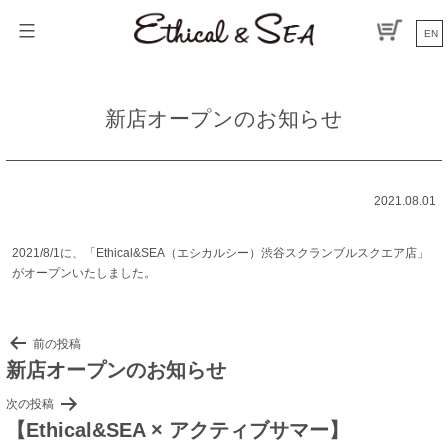
コ
ン
EN
テ
ン
ツ
へ
新店オープンのお知らせ
ス
キ
ッ
プ
2021.08.01
2021/8/1に、「Ethical&SEA（エシカルシー）渋谷スクランブルスクエア店」
がオープンいたしました。
投
前の投稿
新店オープンのお知らせ
稿
ナ
次の投稿
ビ
【Ethical&SEA × アクティブサマー】