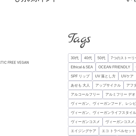
Tags
30代
40代
50代
7つのストーリ
STIC FREE
VEGAN
Ethical＆SEA
OCEAN FRIENDLY
SPF リップ
UV 落とし方
UVケア
あせも 大人
アップサイクル
アフ
アルコールフリー
アルミフリー デ
ヴィーガン、ヴィーガンフード、レシ
ヴィーガン、ヴィーガンライフスタイ
ヴィーガンコスメ
ヴィーガンコスメ
エイジングケア
エコ トラベルセット