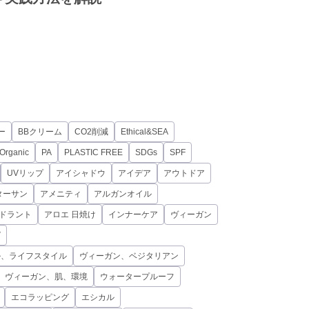
ー
BBクリーム
CO2削減
Ethical&SEA
Organic
PA
PLASTIC FREE
SDGs
SPF
UVリップ
アイシャドウ
アイデア
アウトドア
ターサン
アメニティ
アルガンオイル
オドラント
アロエ 日焼け
インナーケア
ヴィーガン
ピ
ル、ライフスタイル
ヴィーガン、ベジタリアン
、ヴィーガン、肌、環境
ウォータープルーフ
エコラッピング
エシカル