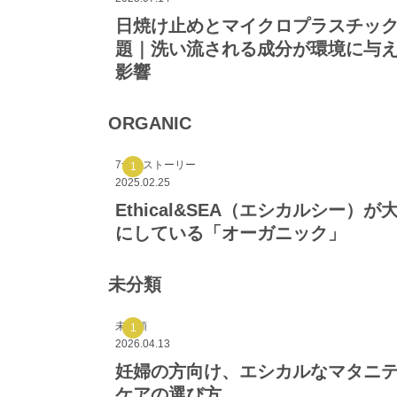
日焼け止めとマイクロプラスチッ
題｜洗い流される成分が環境に与
影響
ORGANIC
7つのストーリー
2025.02.25
Ethical&SEA（エシカルシー）が
にしている「オーガニック」
未分類
未分類
2026.04.13
妊婦の方向け、エシカルなマタニ
ケアの選び方