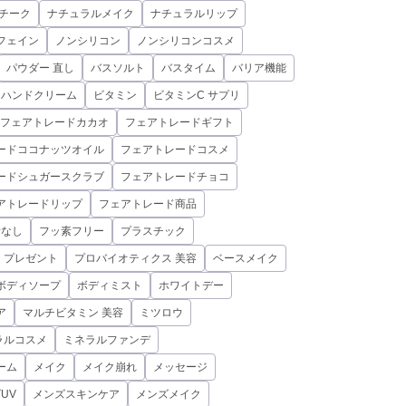
チーク
ナチュラルメイク
ナチュラルリップ
フェイン
ノンシリコン
ノンシリコンコスメ
パウダー 直し
バスソルト
バスタイム
バリア機能
ハンドクリーム
ビタミン
ビタミンC サプリ
フェアトレードカカオ
フェアトレードギフト
ードココナッツオイル
フェアトレードコスメ
ードシュガースクラブ
フェアトレードチョコ
アトレードリップ
フェアトレード商品
素なし
フッ素フリー
プラスチック
プレゼント
プロバイオティクス 美容
ベースメイク
ボディソープ
ボディミスト
ホワイトデー
ア
マルチビタミン 美容
ミツロウ
ラルコスメ
ミネラルファンデ
ーム
メイク
メイク崩れ
メッセージ
UV
メンズスキンケア
メンズメイク