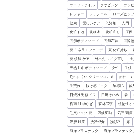
ライフスタイル
ラッピング
ラッ
レジャー
レチノール
ローズヒップ
健康
優しいケア
入浴剤
入門
化粧下地
化粧水
化粧直し
原因
固形ボディソープ
固形石鹼
国際
夏 ミネラルファンデ
夏 化粧持ち
夏 鎮静 ケア
外出先 メイク直し
大
天然由来 ボディソープ
女性
子供
崩れにくい クリーンコスメ
崩れにく
手荒れ
抜け感メイク
敏感肌
散
日焼け後 ほてり
日焼け止め
春
梅雨 肌 ゆらぎ
森林保護
植物性オ
毛穴パック 夏
気候変動
気圧 頭痛
汗疹 対策
洗浄成分
洗顔料
海
海洋プラスチック
海洋プラスチック