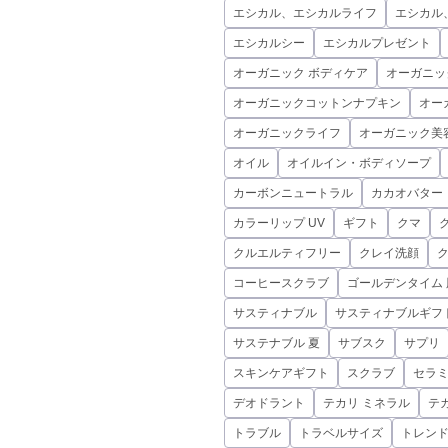
エシカル、エシカルライフ
エシカル
エシカルシー
エシカルプレゼント
オーガニック ボディケア
オーガニッ
オーガニックコットンナプキン
オー
オーガニックライフ
オーガニック美
オイル
オイルイン・ボディソープ
カーボンニュートラル
カカオバター
カラーリップ UV
ギフト
クマ
クルエルティフリー
クレイ洗顔
コーヒースクラブ
ゴールデンタイム 
サスティナブル
サスティナブルギフ
サステナブル 夏
サブスク
サプリ
スキンケアギフト
スクラブ
セラ
デオドラント
テカリ ミネラル
テ
トラブル
トラベルサイズ
トレン