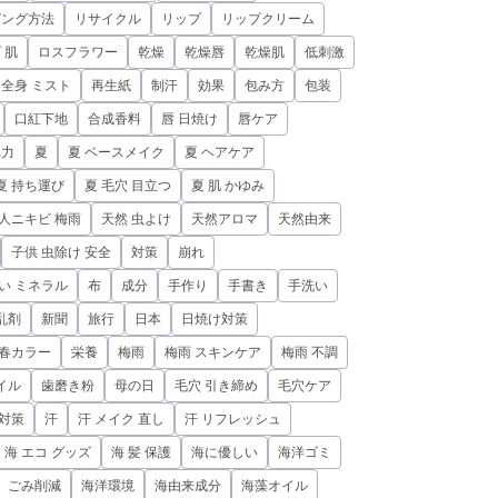
ピング方法
リサイクル
リップ
リップクリーム
 肌
ロスフラワー
乾燥
乾燥唇
乾燥肌
低刺激
全身 ミスト
再生紙
制汗
効果
包み方
包装
口紅下地
合成香料
唇 日焼け
唇ケア
協力
夏
夏 ベースメイク
夏 ヘアケア
夏 持ち運び
夏 毛穴 目立つ
夏 肌 かゆみ
人ニキビ 梅雨
天然 虫よけ
天然アロマ
天然由来
子供 虫除け 安全
対策
崩れ
い ミネラル
布
成分
手作り
手書き
手洗い
乱剤
新聞
旅行
日本
日焼け対策
春カラー
栄養
梅雨
梅雨 スキンケア
梅雨 不調
イル
歯磨き粉
母の日
毛穴 引き締め
毛穴ケア
 対策
汗
汗 メイク 直し
汗 リフレッシュ
海 エコ グッズ
海 髪 保護
海に優しい
海洋ゴミ
、ごみ削減
海洋環境
海由来成分
海藻オイル