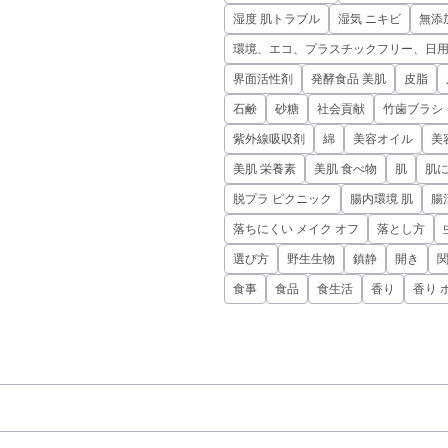
湿度 肌トラブル
湿気 ニキビ
無添
環境、エコ、プラスチックフリー、日
界面活性剤
発酵食品 美肌
皮脂
石鹸
砂糖
社会貢献
竹歯ブラシ
紫外線吸収剤
綿
美容オイル
美
美肌 栄養素
美肌 食べ物
肌
肌
脱プラ ピクニック
腸内環境 肌
腸
落ちにくい メイク オフ
落とし方
選び方
野生生物
鎮静
開き
食事
食品
食生活
香り
香り 