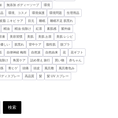
加
無添加 ボディーソープ
環境
用品
環境、コスメ
環境保護
環境問題
生理用品
皮脂 ニキビ ケア
目元
睡眠
睡眠不足 肌荒れ
精油
精油 虫除け
紅茶
素肌感
紫外線
容液
美容習慣
美肌
美肌 お茶
美肌 レシピ
に優しい
肌荒れ
背中ケア
脂性肌
脱プラ
活
自律神経 梅雨
自然派
自然由来
花
花ギフト
虫除け
角質ケア
詰め替え 旅行
買い物
赤ちゃん
関係
青ヒゲ
頭痛
頭皮
風呂敷
風呂敷包み
ボディスプレー
高品質
髪
髪 UV スプレー