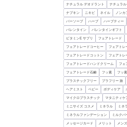
ナチュラル デオドラント
ナチュラル
ナプキン
ニキビ
ネイル
ノンカ
バーソープ
ハーブ
ハーブティー
バレンタイン
バレンタインギフト
ビタミンE サプリ
フェアトレード
フェアトレードコーヒー
フェアトレ
フェアトレードコットン
フェアトレ
フェアトレードハンドクリーム
フェ
フェアトレード石鹸
フッ素
フッ
プラスチックフリー
プラフリー 旅
ヘアミスト
ベビー
ボディケア
マイクロプラスチック
マタニティケ
ミニサイズ コスメ
ミネラル
ミネ
ミネラルファンデーション
ミルクバ
メッセージカード
メリット
メンズ