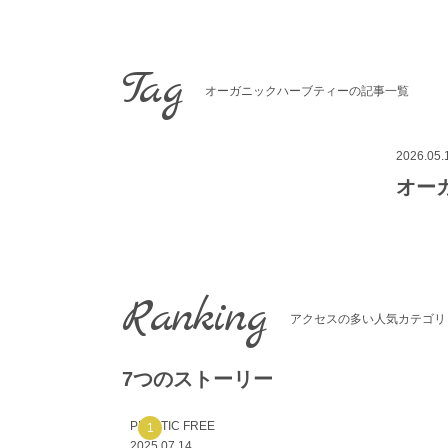
コ
ン
テ
Tag
ン
ツ
オーガニックハーブティーの記事一覧
へ
ス
キ
2026.05.
ッ
オー
プ
Ranking
アクセスの多い人気カテゴリ
7つのストーリー
PLASTIC FREE
2025.07.14