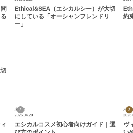
ク問
Ethical&SEA（エシカルシー）が大切
Et
える
にしている「オーシャンフレンドリ
約束
ー」
大切
未分類
未分
2026.04.20
2026.
ティ
エシカルコスメ初心者向けガイド｜選
ヴ
び方のポイント
い