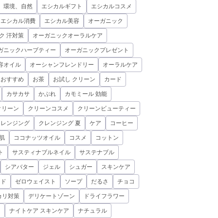
、環境、自然
エシカルギフト
エシカルコスメ
エシカル消費
エシカル美容
オーガニック
ク 汗対策
オーガニックオーラルケア
ガニックハーブティー
オーガニックプレゼント
容オイル
オーシャンフレンドリー
オーラルケア
おすすめ
お茶
お試し クリーン
カード
カサカサ
かぶれ
カモミール 効能
クリーン
クリーンコスメ
クリーンビューティー
クレンジング
クレンジング 夏
ケア
コーヒー
肌
ココナッツオイル
コスメ
コットン
ト
サスティナブルネイル
サステナブル
シアバター
ジェル
シュガー
スキンケア
ミド
ゼロウェイスト
ソープ
だるさ
チョコ
カリ対策
デリケートゾーン
ドライフラワー
ド
ナイトケア スキンケア
ナチュラル