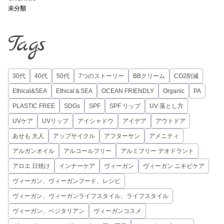
未分類
Tags
30代
40代
50代
7つのストーリー
BBクリーム
CO2削減
Ethical&SEA
Ethical＆SEA
OCEAN FRIENDLY
Organic
PA
PLASTIC FREE
SDGs
SPF
SPF リップ
UV 落とし方
UVケア
UVリップ
アイシャドウ
アイデア
アウトドア
あせも 大人
アップサイクル
アフターサン
アメニティ
アルガンオイル
アルコールフリー
アルミフリー デオドラント
アロエ 日焼け
インナーケア
ヴィーガン
ヴィーガン ニキビケア
ヴィーガン、ヴィーガンフード、レシピ
ヴィーガン、ヴィーガンライフスタイル、ライフスタイル
ヴィーガン、ベジタリアン
ヴィーガンコスメ