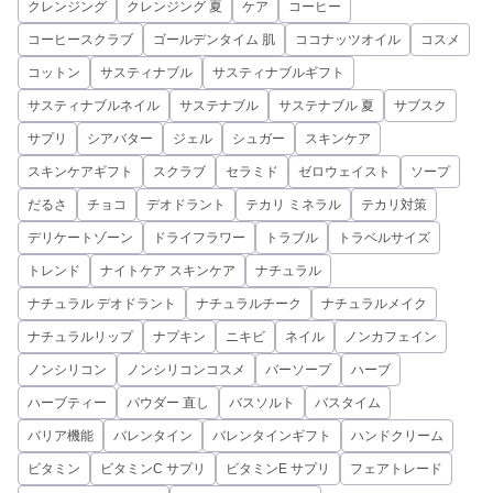
クレンジング
クレンジング 夏
ケア
コーヒー
コーヒースクラブ
ゴールデンタイム 肌
ココナッツオイル
コスメ
コットン
サスティナブル
サスティナブルギフト
サスティナブルネイル
サステナブル
サステナブル 夏
サブスク
サプリ
シアバター
ジェル
シュガー
スキンケア
スキンケアギフト
スクラブ
セラミド
ゼロウェイスト
ソープ
だるさ
チョコ
デオドラント
テカリ ミネラル
テカリ対策
デリケートゾーン
ドライフラワー
トラブル
トラベルサイズ
トレンド
ナイトケア スキンケア
ナチュラル
ナチュラル デオドラント
ナチュラルチーク
ナチュラルメイク
ナチュラルリップ
ナプキン
ニキビ
ネイル
ノンカフェイン
ノンシリコン
ノンシリコンコスメ
バーソープ
ハーブ
ハーブティー
パウダー 直し
バスソルト
バスタイム
バリア機能
バレンタイン
バレンタインギフト
ハンドクリーム
ビタミン
ビタミンC サプリ
ビタミンE サプリ
フェアトレード