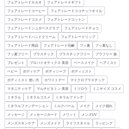
フェアトレードカカオ
フェアトレードギフト
フェアトレードコーヒー
フェアトレードココナッツオイル
フェアトレードコスメ
フェアトレードコットン
フェアトレードシュガースクラブ
フェアトレードチョコ
フェアトレードハンドクリーム
フェアトレードリップ
フェアトレード商品
フェアトレード石鹸
フッ素
フッ素なし
フッ素フリー
プラスチック
プラスチックフリー
プラフリー 旅
プレゼント
プロバイオティクス 美容
ベースメイク
ヘアミスト
ベビー
ボディケア
ボディソープ
ボディミスト
ボディミスト 使い方
ホワイトデー
マイクロプラスチック
マタニティケア
マルチビタミン 美容
ミツロウ
ミニサイズ コスメ
ミネラル
ミネラルコスメ
ミネラルファンデ
ミネラルファンデーション
ミルクバーム
メイク
メイク崩れ
メッセージ
メッセージカード
メリット
メンズUV
メンズスキンケア
メンズメイク
ライフスタイル
ラッピング