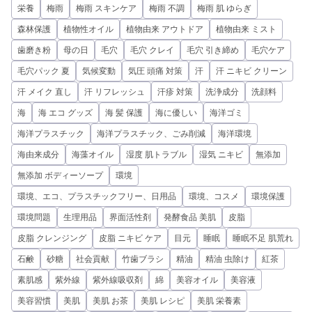
栄養
梅雨
梅雨 スキンケア
梅雨 不調
梅雨 肌 ゆらぎ
森林保護
植物性オイル
植物由来 アウトドア
植物由来 ミスト
歯磨き粉
母の日
毛穴
毛穴 クレイ
毛穴 引き締め
毛穴ケア
毛穴パック 夏
気候変動
気圧 頭痛 対策
汗
汗 ニキビ クリーン
汗 メイク 直し
汗 リフレッシュ
汗疹 対策
洗浄成分
洗顔料
海
海 エコ グッズ
海 髪 保護
海に優しい
海洋ゴミ
海洋プラスチック
海洋プラスチック、ごみ削減
海洋環境
海由来成分
海藻オイル
湿度 肌トラブル
湿気 ニキビ
無添加
無添加 ボディーソープ
環境
環境、エコ、プラスチックフリー、日用品
環境、コスメ
環境保護
環境問題
生理用品
界面活性剤
発酵食品 美肌
皮脂
皮脂 クレンジング
皮脂 ニキビ ケア
目元
睡眠
睡眠不足 肌荒れ
石鹸
砂糖
社会貢献
竹歯ブラシ
精油
精油 虫除け
紅茶
素肌感
紫外線
紫外線吸収剤
綿
美容オイル
美容液
美容習慣
美肌
美肌 お茶
美肌 レシピ
美肌 栄養素