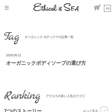
コ
ン
EN
テ
ン
ツ
へ
Tag
ス
オーガニック ボディケアの記事一覧
キ
ッ
プ
2026.06.11
オーガニックボディソープの選び方
Ranking
アクセスの多い人気カテゴリ
7つのストーリー
もっと見る