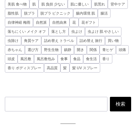
美肌 食べ物
肌
肌 負担 少ない
肌に優しい
肌荒れ
背中ケア
脂性肌
脱プラ
脱プラ ピクニック
腸内環境 肌
腸活
自律神経 梅雨
自然派
自然由来
花
花ギフト
落ちにくい メイク オフ
落とし方
虫よけ
虫よけ 肌 やさしい
虫除け
角質ケア
詰め替え トラベル
詰め替え 旅行
買い物
赤ちゃん
選び方
野生生物
鎮静
開き
関係
青ヒゲ
頭痛
頭皮
風呂敷
風呂敷包み
食事
食品
食生活
香り
香り ボディスプレー
高品質
髪
髪 UV スプレー