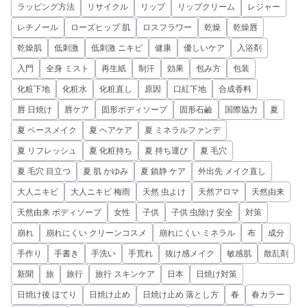
ラッピング方法
リサイクル
リップ
リップクリーム
レジャー
レチノール
ローズヒップ 肌
ロスフラワー
乾燥
乾燥唇
乾燥肌
低刺激
低刺激 ニキビ
健康
優しいケア
入浴剤
入門
全身 ミスト
再生紙
制汗
効果
包み方
包装
化粧下地
化粧水
化粧直し
原因
口紅下地
合成香料
唇 日焼け
唇ケア
固形ボディソープ
固形石鹼
国際協力
夏
夏 ベースメイク
夏 ヘアケア
夏 ミネラルファンデ
夏 リフレッシュ
夏 化粧持ち
夏 持ち運び
夏 毛穴
夏 毛穴 目立つ
夏 肌 かゆみ
夏 鎮静 ケア
外出先 メイク直し
大人ニキビ
大人ニキビ 梅雨
天然 虫よけ
天然アロマ
天然由来
天然由来 ボディソープ
女性
子供
子供 虫除け 安全
対策
崩れ
崩れにくい クリーンコスメ
崩れにくい ミネラル
布
成分
手作り
手書き
手洗い
手荒れ
抜け感メイク
敏感肌
散乱剤
新聞
旅
旅行
旅行 スキンケア
日本
日焼け対策
日焼け後 ほてり
日焼け止め
日焼け止め 落とし方
春
春カラー