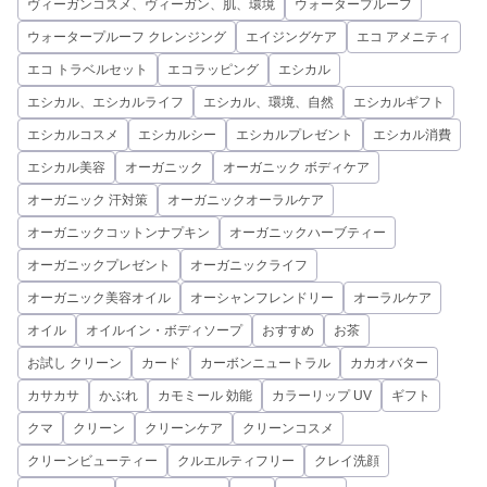
ヴィーガンコスメ、ヴィーガン、肌、環境
ウォータープルーフ
ウォータープルーフ クレンジング
エイジングケア
エコ アメニティ
エコ トラベルセット
エコラッピング
エシカル
エシカル、エシカルライフ
エシカル、環境、自然
エシカルギフト
エシカルコスメ
エシカルシー
エシカルプレゼント
エシカル消費
エシカル美容
オーガニック
オーガニック ボディケア
オーガニック 汗対策
オーガニックオーラルケア
オーガニックコットンナプキン
オーガニックハーブティー
オーガニックプレゼント
オーガニックライフ
オーガニック美容オイル
オーシャンフレンドリー
オーラルケア
オイル
オイルイン・ボディソープ
おすすめ
お茶
お試し クリーン
カード
カーボンニュートラル
カカオバター
カサカサ
かぶれ
カモミール 効能
カラーリップ UV
ギフト
クマ
クリーン
クリーンケア
クリーンコスメ
クリーンビューティー
クルエルティフリー
クレイ洗顔