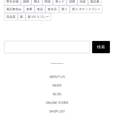
野生生物
鎮静
開き
関係
青ヒゲ
頭痛
頭皮
風呂敷
風呂敷包み
食事
食品
食生活
香り
香り ボディスプレー
高品質
髪
髪 UV スプレー
ABOUT US
NEWS
BLOG
ONLINE STORE
SHOP LIST