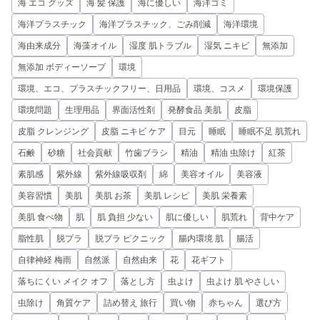
海 エコ グッズ
海 髪 保護
海に優しい
海洋ゴミ
海洋プラスチック
海洋プラスチック、ごみ削減
海洋環境
海由来成分
海藻オイル
湿度 肌トラブル
湿気 ニキビ
無添加
無添加 ボディーソープ
環境
環境、エコ、プラスチックフリー、日用品
環境、コスメ
環境保護
環境問題
生理用品
界面活性剤
発酵食品 美肌
皮脂
皮脂 クレンジング
皮脂 ニキビ ケア
目元
睡眠
睡眠不足 肌荒れ
石鹸
砂糖
社会貢献
竹歯ブラシ
精油
精油 虫除け
紅茶
素肌感
紫外線
紫外線吸収剤
綿
美容オイル
美容液
美容習慣
美肌
美肌 お茶
美肌 レシピ
美肌 栄養素
美肌 食べ物
肌
肌 負担 少ない
肌に優しい
肌荒れ
背中ケア
脂性肌
脱プラ
脱プラ ピクニック
腸内環境 肌
腸活
自律神経 梅雨
自然派
自然由来
花
花ギフト
落ちにくい メイク オフ
落とし方
虫よけ
虫よけ 肌 やさしい
虫除け
角質ケア
詰め替え 旅行
買い物
赤ちゃん
選び方