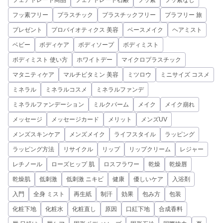
フェアトレード商品
フェアトレード石鹸
フッ素
フッ素なし
フッ素フリー
プラスチック
プラスチックフリー
プラフリー 旅
プレゼント
プロバイオティクス 美容
ベースメイク
ヘアミスト
ベビー
ボディケア
ボディソープ
ボディミスト
ボディミスト 使い方
ホワイトデー
マイクロプラスチック
マタニティケア
マルチビタミン 美容
ミツロウ
ミニサイズ コスメ
ミネラル
ミネラルコスメ
ミネラルファンデ
ミネラルファンデーション
ミルクバーム
メイク
メイク崩れ
メッセージ
メッセージカード
メリット
メンズUV
メンズスキンケア
メンズメイク
ライフスタイル
ラッピング
ラッピング方法
リサイクル
リップ
リップクリーム
レジャー
レチノール
ローズヒップ 肌
ロスフラワー
乾燥
乾燥唇
乾燥肌
低刺激
低刺激 ニキビ
健康
優しいケア
入浴剤
入門
全身 ミスト
再生紙
制汗
効果
包み方
包装
化粧下地
化粧水
化粧直し
原因
口紅下地
合成香料