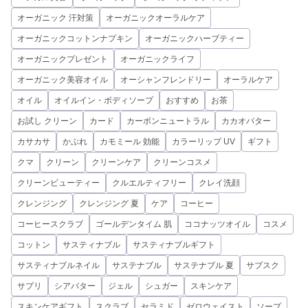
オーガニック 汗対策
オーガニックオーラルケア
オーガニックコットンナプキン
オーガニックハーブティー
オーガニックプレゼント
オーガニックライフ
オーガニック美容オイル
オーシャンフレンドリー
オーラルケア
オイル
オイルイン・ボディソープ
おすすめ
お茶
お試し クリーン
カード
カーボンニュートラル
カカオバター
カサカサ
かぶれ
カモミール 効能
カラーリップ UV
ギフト
クマ
クリーン
クリーンケア
クリーンコスメ
クリーンビューティー
クルエルティフリー
クレイ洗顔
クレンジング
クレンジング 夏
ケア
コーヒー
コーヒースクラブ
ゴールデンタイム 肌
ココナッツオイル
コスメ
コットン
サスティナブル
サスティナブルギフト
サスティナブルネイル
サステナブル
サステナブル 夏
サブスク
サプリ
シアバター
ジェル
シュガー
スキンケア
スキンケアギフト
スクラブ
セラミド
ゼロウェイスト
ソープ