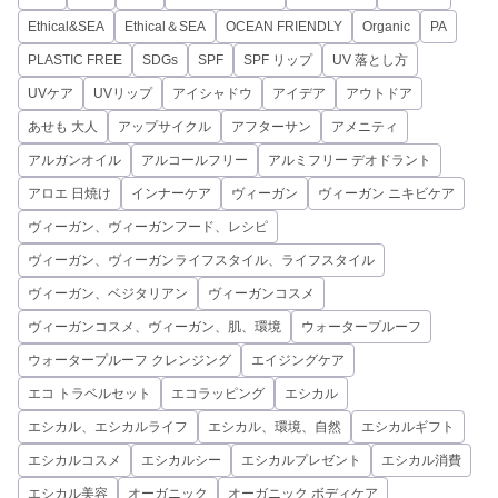
Ethical&SEA
Ethical＆SEA
OCEAN FRIENDLY
Organic
PA
PLASTIC FREE
SDGs
SPF
SPF リップ
UV 落とし方
UVケア
UVリップ
アイシャドウ
アイデア
アウトドア
あせも 大人
アップサイクル
アフターサン
アメニティ
アルガンオイル
アルコールフリー
アルミフリー デオドラント
アロエ 日焼け
インナーケア
ヴィーガン
ヴィーガン ニキビケア
ヴィーガン、ヴィーガンフード、レシピ
ヴィーガン、ヴィーガンライフスタイル、ライフスタイル
ヴィーガン、ベジタリアン
ヴィーガンコスメ
ヴィーガンコスメ、ヴィーガン、肌、環境
ウォータープルーフ
ウォータープルーフ クレンジング
エイジングケア
エコ トラベルセット
エコラッピング
エシカル
エシカル、エシカルライフ
エシカル、環境、自然
エシカルギフト
エシカルコスメ
エシカルシー
エシカルプレゼント
エシカル消費
エシカル美容
オーガニック
オーガニック ボディケア