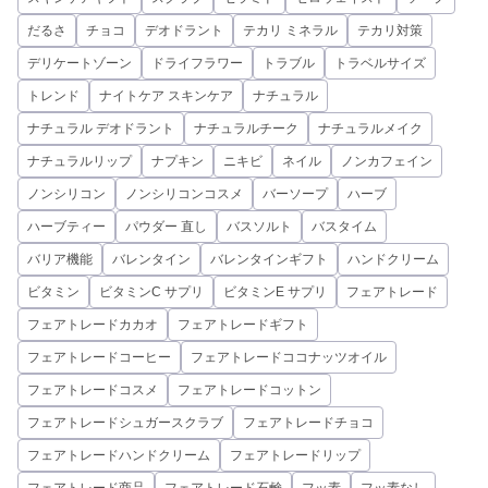
だるさ
チョコ
デオドラント
テカリ ミネラル
テカリ対策
デリケートゾーン
ドライフラワー
トラブル
トラベルサイズ
トレンド
ナイトケア スキンケア
ナチュラル
ナチュラル デオドラント
ナチュラルチーク
ナチュラルメイク
ナチュラルリップ
ナプキン
ニキビ
ネイル
ノンカフェイン
ノンシリコン
ノンシリコンコスメ
バーソープ
ハーブ
ハーブティー
パウダー 直し
バスソルト
バスタイム
バリア機能
バレンタイン
バレンタインギフト
ハンドクリーム
ビタミン
ビタミンC サプリ
ビタミンE サプリ
フェアトレード
フェアトレードカカオ
フェアトレードギフト
フェアトレードコーヒー
フェアトレードココナッツオイル
フェアトレードコスメ
フェアトレードコットン
フェアトレードシュガースクラブ
フェアトレードチョコ
フェアトレードハンドクリーム
フェアトレードリップ