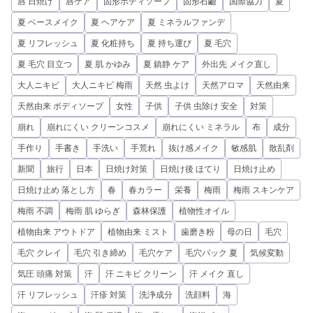
唇 日焼け
唇ケア
固形ボディソープ
固形石鹼
国際協力
夏
夏 ベースメイク
夏 ヘアケア
夏 ミネラルファンデ
夏 リフレッシュ
夏 化粧持ち
夏 持ち運び
夏 毛穴
夏 毛穴 目立つ
夏 肌 かゆみ
夏 鎮静 ケア
外出先 メイク直し
大人ニキビ
大人ニキビ 梅雨
天然 虫よけ
天然アロマ
天然由来
天然由来 ボディソープ
女性
子供
子供 虫除け 安全
対策
崩れ
崩れにくい クリーンコスメ
崩れにくい ミネラル
布
成分
手作り
手書き
手洗い
手荒れ
抜け感メイク
敏感肌
散乱剤
新聞
旅行
日本
日焼け対策
日焼け後 ほてり
日焼け止め
日焼け止め 落とし方
春
春カラー
栄養
梅雨
梅雨 スキンケア
梅雨 不調
梅雨 肌 ゆらぎ
森林保護
植物性オイル
植物由来 アウトドア
植物由来 ミスト
歯磨き粉
母の日
毛穴
毛穴 クレイ
毛穴 引き締め
毛穴ケア
毛穴パック 夏
気候変動
気圧 頭痛 対策
汗
汗 ニキビ クリーン
汗 メイク 直し
汗 リフレッシュ
汗疹 対策
洗浄成分
洗顔料
海