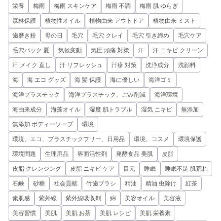
栄養
梅雨
梅雨 スキンケア
梅雨 不調
梅雨 肌 ゆらぎ
森林保護
植物性オイル
植物由来 アウトドア
植物由来 ミスト
歯磨き粉
母の日
毛穴
毛穴 クレイ
毛穴 引き締め
毛穴ケア
毛穴パック 夏
気候変動
気圧 頭痛 対策
汗
汗 ニキビ クリーン
汗 メイク 直し
汗 リフレッシュ
汗疹 対策
洗浄成分
洗顔料
海
海 エコ グッズ
海 髪 保護
海に優しい
海洋ゴミ
海洋プラスチック
海洋プラスチック、ごみ削減
海洋環境
海由来成分
海藻オイル
湿度 肌トラブル
湿気 ニキビ
無添加
無添加 ボディーソープ
環境
環境、エコ、プラスチックフリー、日用品
環境、コスメ
環境保護
環境問題
生理用品
界面活性剤
発酵食品 美肌
皮脂
皮脂 クレンジング
皮脂 ニキビ ケア
目元
睡眠
睡眠不足 肌荒れ
石鹸
砂糖
社会貢献
竹歯ブラシ
精油
精油 虫除け
紅茶
素肌感
紫外線
紫外線吸収剤
綿
美容オイル
美容液
美容習慣
美肌
美肌 お茶
美肌 レシピ
美肌 栄養素