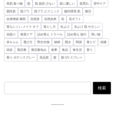
美肌 食べ物
肌
肌 負担 少ない
肌に優しい
肌荒れ
背中ケア
脂性肌
脱プラ
脱プラ ピクニック
腸内環境 肌
腸活
自律神経 梅雨
自然派
自然由来
花
花ギフト
落ちにくい メイク オフ
落とし方
虫よけ
虫よけ 肌 やさしい
虫除け
角質ケア
詰め替え トラベル
詰め替え 旅行
買い物
赤ちゃん
選び方
野生生物
鎮静
開き
関係
青ヒゲ
頭痛
頭皮
風呂敷
風呂敷包み
食事
食品
食生活
香り
香り ボディスプレー
高品質
髪
髪 UV スプレー