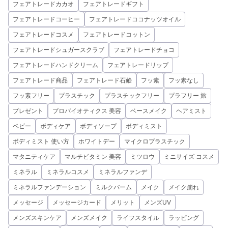
フェアトレードカカオ
フェアトレードギフト
フェアトレードコーヒー
フェアトレードココナッツオイル
フェアトレードコスメ
フェアトレードコットン
フェアトレードシュガースクラブ
フェアトレードチョコ
フェアトレードハンドクリーム
フェアトレードリップ
フェアトレード商品
フェアトレード石鹸
フッ素
フッ素なし
フッ素フリー
プラスチック
プラスチックフリー
プラフリー 旅
プレゼント
プロバイオティクス 美容
ベースメイク
ヘアミスト
ベビー
ボディケア
ボディソープ
ボディミスト
ボディミスト 使い方
ホワイトデー
マイクロプラスチック
マタニティケア
マルチビタミン 美容
ミツロウ
ミニサイズ コスメ
ミネラル
ミネラルコスメ
ミネラルファンデ
ミネラルファンデーション
ミルクバーム
メイク
メイク崩れ
メッセージ
メッセージカード
メリット
メンズUV
メンズスキンケア
メンズメイク
ライフスタイル
ラッピング