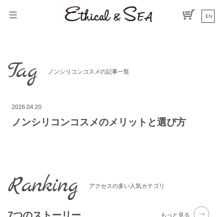
コ
ン
EN
テ
ン
ツ
へ
Tag
ス
ノンシリコンコスメの記事一覧
キ
ッ
プ
2026.04.20
ノンシリコンコスメのメリットと選び方
Ranking
アクセスの多い人気カテゴリ
7つのストーリー
もっと見る