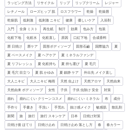
ラッピング方法
リサイクル
リップ
リップクリーム
レジャー
レチノール
ローズヒップ 肌
ロスフラワー
乾燥
乾燥唇
乾燥肌
低刺激
低刺激 ニキビ
健康
優しいケア
入浴剤
入門
全身 ミスト
再生紙
制汗
効果
包み方
包装
化粧下地
化粧水
化粧直し
原因
口紅下地
合成香料
唇 日焼け
唇ケア
固形ボディソープ
固形石鹼
国際協力
夏
夏 ベースメイク
夏 ヘアケア
夏 ミネラルファンデ
夏 リフレッシュ
夏 化粧持ち
夏 持ち運び
夏 毛穴
夏 毛穴 目立つ
夏 肌 かゆみ
夏 鎮静 ケア
外出先 メイク直し
大人ニキビ
大人ニキビ 梅雨
天然 虫よけ
天然アロマ
天然由来
天然由来 ボディソープ
女性
子供
子供 虫除け 安全
対策
崩れ
崩れにくい クリーンコスメ
崩れにくい ミネラル
布
成分
手作り
手書き
手洗い
手荒れ
抜け感メイク
敏感肌
散乱剤
新聞
旅
旅行
旅行 スキンケア
日本
日焼け対策
日焼け後 ほてり
日焼け止め
日焼け止め 落とし方
春
春カラー