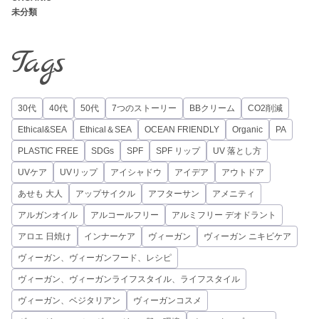
未分類
Tags
30代
40代
50代
7つのストーリー
BBクリーム
CO2削減
Ethical&SEA
Ethical＆SEA
OCEAN FRIENDLY
Organic
PA
PLASTIC FREE
SDGs
SPF
SPF リップ
UV 落とし方
UVケア
UVリップ
アイシャドウ
アイデア
アウトドア
あせも 大人
アップサイクル
アフターサン
アメニティ
アルガンオイル
アルコールフリー
アルミフリー デオドラント
アロエ 日焼け
インナーケア
ヴィーガン
ヴィーガン ニキビケア
ヴィーガン、ヴィーガンフード、レシピ
ヴィーガン、ヴィーガンライフスタイル、ライフスタイル
ヴィーガン、ベジタリアン
ヴィーガンコスメ