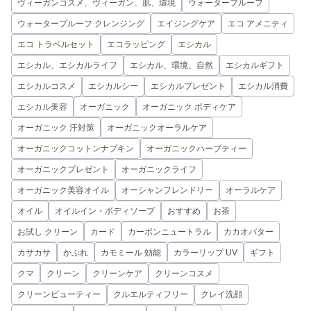
ヴィーガンコスメ、ヴィーガン、肌、環境
ウォータープルーフ
ウォータープルーフ クレンジング
エイジングケア
エコ アメニティ
エコ トラベルセット
エコラッピング
エシカル
エシカル、エシカルライフ
エシカル、環境、自然
エシカルギフト
エシカルコスメ
エシカルシー
エシカルプレゼント
エシカル消費
エシカル美容
オーガニック
オーガニック ボディケア
オーガニック 汗対策
オーガニックオーラルケア
オーガニックコットンナプキン
オーガニックハーブティー
オーガニックプレゼント
オーガニックライフ
オーガニック美容オイル
オーシャンフレンドリー
オーラルケア
オイル
オイルイン・ボディソープ
おすすめ
お茶
お試し クリーン
カード
カーボンニュートラル
カカオバター
カサカサ
かぶれ
カモミール 効能
カラーリップ UV
ギフト
クマ
クリーン
クリーンケア
クリーンコスメ
クリーンビューティー
クルエルティフリー
クレイ洗顔