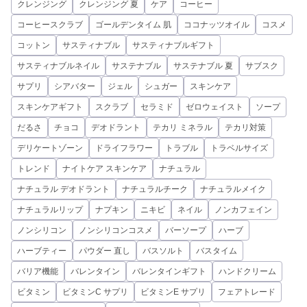
クレンジング
クレンジング 夏
ケア
コーヒー
コーヒースクラブ
ゴールデンタイム 肌
ココナッツオイル
コスメ
コットン
サスティナブル
サスティナブルギフト
サスティナブルネイル
サステナブル
サステナブル 夏
サブスク
サプリ
シアバター
ジェル
シュガー
スキンケア
スキンケアギフト
スクラブ
セラミド
ゼロウェイスト
ソープ
だるさ
チョコ
デオドラント
テカリ ミネラル
テカリ対策
デリケートゾーン
ドライフラワー
トラブル
トラベルサイズ
トレンド
ナイトケア スキンケア
ナチュラル
ナチュラル デオドラント
ナチュラルチーク
ナチュラルメイク
ナチュラルリップ
ナプキン
ニキビ
ネイル
ノンカフェイン
ノンシリコン
ノンシリコンコスメ
バーソープ
ハーブ
ハーブティー
パウダー 直し
バスソルト
バスタイム
バリア機能
バレンタイン
バレンタインギフト
ハンドクリーム
ビタミン
ビタミンC サプリ
ビタミンE サプリ
フェアトレード