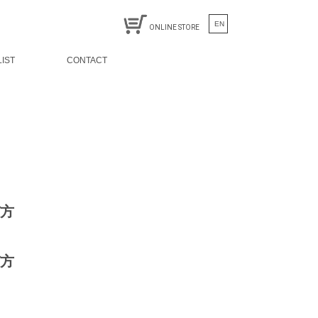
EN
ONLINE STORE
LIST
CONTACT
方
方