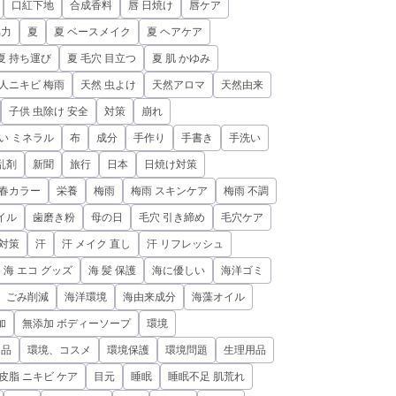
口紅下地
合成香料
唇 日焼け
唇ケア
協力
夏
夏 ベースメイク
夏 ヘアケア
夏 持ち運び
夏 毛穴 目立つ
夏 肌 かゆみ
人ニキビ 梅雨
天然 虫よけ
天然アロマ
天然由来
子供 虫除け 安全
対策
崩れ
い ミネラル
布
成分
手作り
手書き
手洗い
乱剤
新聞
旅行
日本
日焼け対策
春カラー
栄養
梅雨
梅雨 スキンケア
梅雨 不調
イル
歯磨き粉
母の日
毛穴 引き締め
毛穴ケア
 対策
汗
汗 メイク 直し
汗 リフレッシュ
海 エコ グッズ
海 髪 保護
海に優しい
海洋ゴミ
、ごみ削減
海洋環境
海由来成分
海藻オイル
加
無添加 ボディーソープ
環境
用品
環境、コスメ
環境保護
環境問題
生理用品
皮脂 ニキビ ケア
目元
睡眠
睡眠不足 肌荒れ