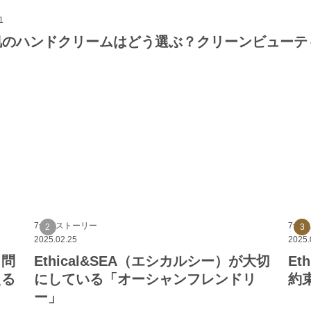
1
肌のハンドクリームはどう選ぶ？クリーンビューテ
7つのストーリー
7つ
2025.02.25
2025.
ク問
Ethical&SEA（エシカルシー）が大切
Et
える
にしている「オーシャンフレンドリ
約束
ー」