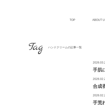
コ
ン
テ
ン
TOP
ABOUT U
ツ
へ
ス
キ
ッ
Tag
プ
ハンドクリームの記事一覧
2026.03.
手肌
2026.02.
合成
2026.02.
手荒