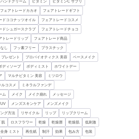
ハンドクリーム
ビタミン
ビタミンC サプリ
フェアトレードカカオ
フェアトレードギフト
ードココナッツオイル
フェアトレードコスメ
ードシュガースクラブ
フェアトレードチョコ
アトレードリップ
フェアトレード商品
素なし
フッ素フリー
プラスチック
プレゼント
プロバイオティクス 美容
ベースメイク
ボディソープ
ボディミスト
ホワイトデー
ア
マルチビタミン 美容
ミツロウ
ラルコスメ
ミネラルファンデ
ーム
メイク
メイク崩れ
メッセージ
UV
メンズスキンケア
メンズメイク
ピング方法
リサイクル
リップ
リップクリーム
 肌
ロスフラワー
乾燥
乾燥唇
乾燥肌
低刺激
全身 ミスト
再生紙
制汗
効果
包み方
包装