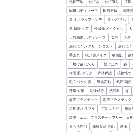
化粧下地
化粧水
化粧直し
原因
固形ボディソープ
固形石鹼
国際
夏 ミネラルファンデ
夏 化粧持ち
夏 鎮静 ケア
外出先 メイク直し
大
天然由来 ボディソープ
女性
子供
崩れにくい クリーンコスメ
崩れにく
手荒れ
抜け感メイク
敏感肌
散
日焼け後 ほてり
日焼け止め
春
梅雨 肌 ゆらぎ
森林保護
植物性オ
毛穴パック 夏
気候変動
気圧 頭痛
汗疹 対策
洗浄成分
洗顔料
海
海洋プラスチック
海洋プラスチック
湿度 肌トラブル
湿気 ニキビ
無添
環境、エコ、プラスチックフリー、日
界面活性剤
発酵食品 美肌
皮脂