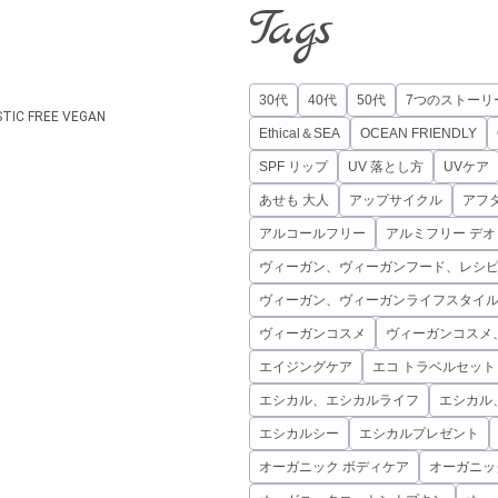
Tags
30代
40代
50代
7つのストーリ
STIC FREE
VEGAN
Ethical＆SEA
OCEAN FRIENDLY
SPF リップ
UV 落とし方
UVケア
あせも 大人
アップサイクル
アフ
アルコールフリー
アルミフリー デ
ヴィーガン、ヴィーガンフード、レシ
ヴィーガン、ヴィーガンライフスタイ
ヴィーガンコスメ
ヴィーガンコスメ
エイジングケア
エコ トラベルセット
エシカル、エシカルライフ
エシカル
エシカルシー
エシカルプレゼント
オーガニック ボディケア
オーガニッ