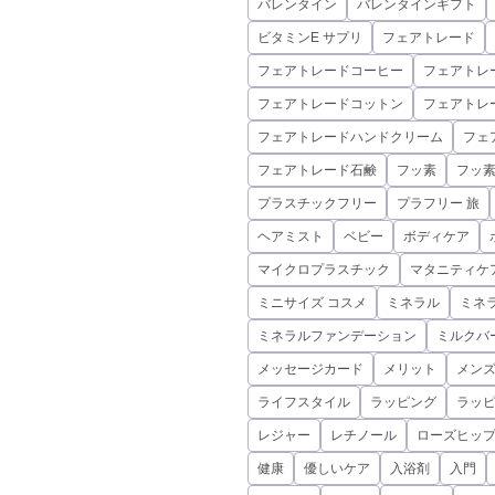
バレンタイン
バレンタインギフト
ビタミンE サプリ
フェアトレード
フェアトレードコーヒー
フェアトレ
フェアトレードコットン
フェアトレ
フェアトレードハンドクリーム
フェ
フェアトレード石鹸
フッ素
フッ
プラスチックフリー
プラフリー 旅
ヘアミスト
ベビー
ボディケア
マイクロプラスチック
マタニティケ
ミニサイズ コスメ
ミネラル
ミネ
ミネラルファンデーション
ミルクバ
メッセージカード
メリット
メンズ
ライフスタイル
ラッピング
ラッ
レジャー
レチノール
ローズヒップ
健康
優しいケア
入浴剤
入門