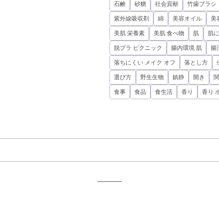
石鹸
砂糖
社会貢献
竹歯ブラシ
紫外線吸収剤
綿
美容オイル
美
美肌 栄養素
美肌 食べ物
肌
肌
脱プラ ピクニック
腸内環境 肌
腸
落ちにくい メイク オフ
落とし方
選び方
野生生物
鎮静
開き
食事
食品
食生活
香り
香り 