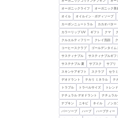
オーガニックコットンナプキン
オー
オーガニックライフ
オーガニック美
オイル
オイルイン・ボディソープ
カーボンニュートラル
カカオバター
カラーリップ UV
ギフト
クマ
クルエルティフリー
クレイ洗顔
コーヒースクラブ
ゴールデンタイム 
サスティナブル
サスティナブルギフ
サステナブル 夏
サブスク
サプリ
スキンケアギフト
スクラブ
セラ
デオドラント
テカリ ミネラル
テ
トラブル
トラベルサイズ
トレン
ナチュラル デオドラント
ナチュラル
ナプキン
ニキビ
ネイル
ノンカ
バーソープ
ハーブ
ハーブティー