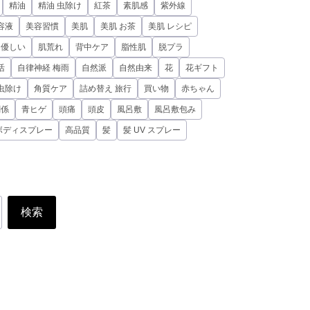
精油
精油 虫除け
紅茶
素肌感
紫外線
容液
美容習慣
美肌
美肌 お茶
美肌 レシピ
に優しい
肌荒れ
背中ケア
脂性肌
脱プラ
活
自律神経 梅雨
自然派
自然由来
花
花ギフト
虫除け
角質ケア
詰め替え 旅行
買い物
赤ちゃん
関係
青ヒゲ
頭痛
頭皮
風呂敷
風呂敷包み
ボディスプレー
高品質
髪
髪 UV スプレー