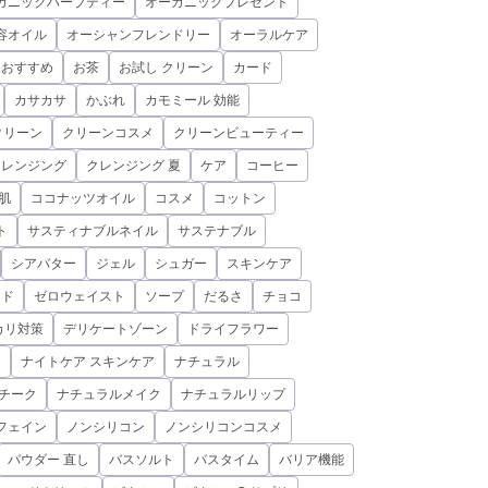
ガニックハーブティー
オーガニックプレゼント
容オイル
オーシャンフレンドリー
オーラルケア
おすすめ
お茶
お試し クリーン
カード
カサカサ
かぶれ
カモミール 効能
クリーン
クリーンコスメ
クリーンビューティー
クレンジング
クレンジング 夏
ケア
コーヒー
肌
ココナッツオイル
コスメ
コットン
ト
サスティナブルネイル
サステナブル
シアバター
ジェル
シュガー
スキンケア
ミド
ゼロウェイスト
ソープ
だるさ
チョコ
カリ対策
デリケートゾーン
ドライフラワー
ド
ナイトケア スキンケア
ナチュラル
チーク
ナチュラルメイク
ナチュラルリップ
フェイン
ノンシリコン
ノンシリコンコスメ
パウダー 直し
バスソルト
バスタイム
バリア機能