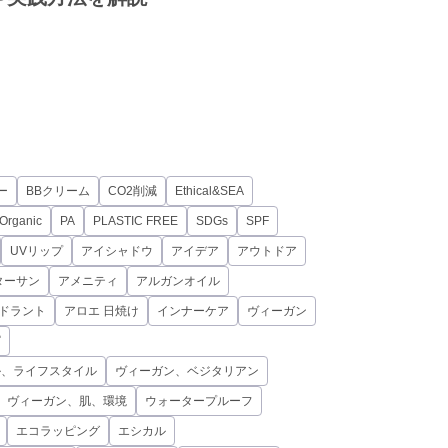
ー
BBクリーム
CO2削減
Ethical&SEA
Organic
PA
PLASTIC FREE
SDGs
SPF
UVリップ
アイシャドウ
アイデア
アウトドア
ターサン
アメニティ
アルガンオイル
オドラント
アロエ 日焼け
インナーケア
ヴィーガン
ピ
ル、ライフスタイル
ヴィーガン、ベジタリアン
、ヴィーガン、肌、環境
ウォータープルーフ
エコラッピング
エシカル