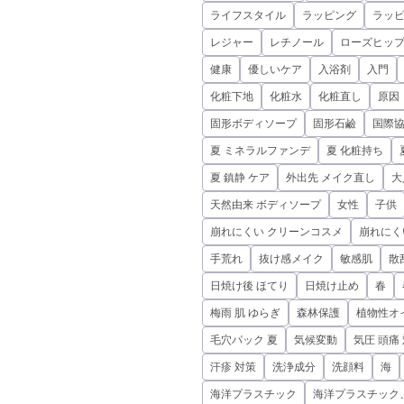
ライフスタイル
ラッピング
ラッ
レジャー
レチノール
ローズヒップ
健康
優しいケア
入浴剤
入門
化粧下地
化粧水
化粧直し
原因
固形ボディソープ
固形石鹼
国際
夏 ミネラルファンデ
夏 化粧持ち
夏 鎮静 ケア
外出先 メイク直し
大
天然由来 ボディソープ
女性
子供
崩れにくい クリーンコスメ
崩れにく
手荒れ
抜け感メイク
敏感肌
散
日焼け後 ほてり
日焼け止め
春
梅雨 肌 ゆらぎ
森林保護
植物性オ
毛穴パック 夏
気候変動
気圧 頭痛
汗疹 対策
洗浄成分
洗顔料
海
海洋プラスチック
海洋プラスチック