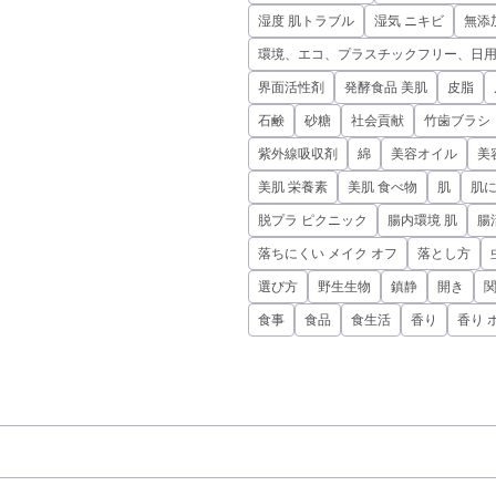
湿度 肌トラブル
湿気 ニキビ
無添
環境、エコ、プラスチックフリー、日
界面活性剤
発酵食品 美肌
皮脂
石鹸
砂糖
社会貢献
竹歯ブラシ
紫外線吸収剤
綿
美容オイル
美
美肌 栄養素
美肌 食べ物
肌
肌
脱プラ ピクニック
腸内環境 肌
腸
落ちにくい メイク オフ
落とし方
選び方
野生生物
鎮静
開き
食事
食品
食生活
香り
香り 