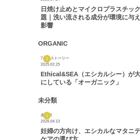
日焼け止めとマイクロプラスチッ
題｜洗い流される成分が環境に与
影響
ORGANIC
7つのストーリー
2025.02.25
Ethical&SEA（エシカルシー）が
にしている「オーガニック」
未分類
未分類
2026.04.13
妊婦の方向け、エシカルなマタニ
ケアの選び方