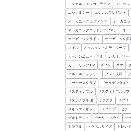
エシカル、エシカルライフ
エシカル
エシカルシー
エシカルプレゼント
オーガニック ボディケア
オーガニッ
オーガニックコットンナプキン
オー
オーガニックライフ
オーガニック美
オイル
オイルイン・ボディソープ
カーボンニュートラル
カカオバター
カラーリップ UV
ギフト
クマ
クルエルティフリー
クレイ洗顔
コーヒースクラブ
ゴールデンタイム 
サスティナブル
サスティナブルギフ
サステナブル 夏
サブスク
サプリ
スキンケアギフト
スクラブ
セラ
デオドラント
テカリ ミネラル
テ
トラブル
トラベルサイズ
トレン