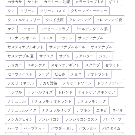
カサカサ
かぶれ
カモミール 効能
カラーリップ UV
ギフト
クマ
クリーン
クリーンコスメ
クリーンビューティー
クルエルティフリー
クレイ洗顔
クレンジング
クレンジング 夏
ケア
コーヒー
コーヒースクラブ
ゴールデンタイム 肌
ココナッツオイル
コスメ
コットン
サスティナブル
サスティナブルギフト
サスティナブルネイル
サステナブル
サステナブル 夏
サブスク
サプリ
シアバター
ジェル
シュガー
スキンケア
スキンケアギフト
スクラブ
セラミド
ゼロウェイスト
ソープ
だるさ
チョコ
デオドラント
テカリ ミネラル
テカリ対策
デリケートゾーン
ドライフラワー
トラブル
トラベルサイズ
トレンド
ナイトケア スキンケア
ナチュラル
ナチュラル デオドラント
ナチュラルチーク
ナチュラルメイク
ナチュラルリップ
ナプキン
ニキビ
ネイル
ノンカフェイン
ノンシリコン
ノンシリコンコスメ
バーソープ
ハーブ
ハーブティー
パウダー 直し
バスソルト
バスタイム