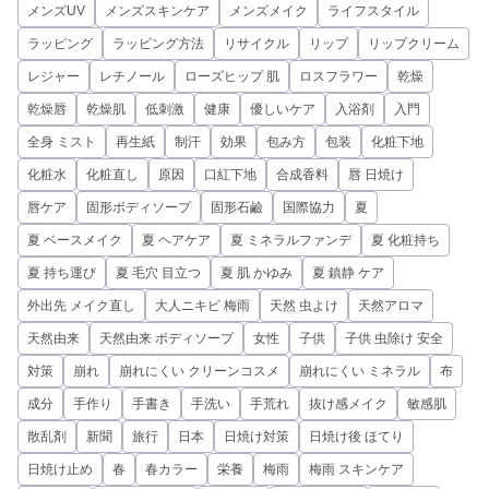
メンズUV
メンズスキンケア
メンズメイク
ライフスタイル
ラッピング
ラッピング方法
リサイクル
リップ
リップクリーム
レジャー
レチノール
ローズヒップ 肌
ロスフラワー
乾燥
乾燥唇
乾燥肌
低刺激
健康
優しいケア
入浴剤
入門
全身 ミスト
再生紙
制汗
効果
包み方
包装
化粧下地
化粧水
化粧直し
原因
口紅下地
合成香料
唇 日焼け
唇ケア
固形ボディソープ
固形石鹼
国際協力
夏
夏 ベースメイク
夏 ヘアケア
夏 ミネラルファンデ
夏 化粧持ち
夏 持ち運び
夏 毛穴 目立つ
夏 肌 かゆみ
夏 鎮静 ケア
外出先 メイク直し
大人ニキビ 梅雨
天然 虫よけ
天然アロマ
天然由来
天然由来 ボディソープ
女性
子供
子供 虫除け 安全
対策
崩れ
崩れにくい クリーンコスメ
崩れにくい ミネラル
布
成分
手作り
手書き
手洗い
手荒れ
抜け感メイク
敏感肌
散乱剤
新聞
旅行
日本
日焼け対策
日焼け後 ほてり
日焼け止め
春
春カラー
栄養
梅雨
梅雨 スキンケア