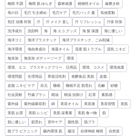
梅雨 不調
梅雨 肌 ゆらぎ
森林保護
植物性オイル
歯磨き粉
母の日
毛穴 引き締め
毛穴ケア
毛穴パック 夏
気候変動
気圧 頭痛 対策
汗
汗 メイク 直し
汗 リフレッシュ
汗疹 対策
洗浄成分
洗顔料
海
海 エコ グッズ
海 髪 保護
海に優しい
海洋ゴミ
海洋プラスチック
海洋プラスチック、ごみ削減
海洋環境
海由来成分
海藻オイル
湿度 肌トラブル
湿気 ニキビ
無添加
無添加 ボディーソープ
環境
環境、エコ、プラスチックフリー、日用品
環境、コスメ
環境保護
環境問題
生理用品
界面活性剤
発酵食品 美肌
皮脂
皮脂 ニキビ ケア
目元
睡眠
睡眠不足 肌荒れ
石鹸
砂糖
社会貢献
竹歯ブラシ
精油
精油 虫除け
紅茶
素肌感
紫外線
紫外線吸収剤
綿
美容オイル
美容液
美容習慣
美肌
美肌 お茶
美肌 レシピ
美肌 栄養素
美肌 食べ物
肌
肌に優しい
肌荒れ
背中ケア
脂性肌
脱プラ
脱プラ ピクニック
腸内環境 肌
腸活
自律神経 梅雨
自然派