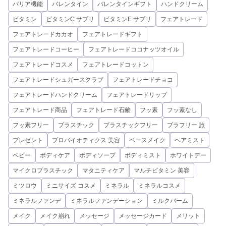
バリア機能
バレンタイン
バレンタインギフト
ハンドクリーム
ビタミン
ビタミンC サプリ
ビタミンE サプリ
フェアトレード
フェアトレードカカオ
フェアトレードギフト
フェアトレードコーヒー
フェアトレードココナッツオイル
フェアトレードコスメ
フェアトレードコットン
フェアトレードシュガースクラブ
フェアトレードチョコ
フェアトレードハンドクリーム
フェアトレードリップ
フェアトレード商品
フェアトレード石鹸
フッ素
フッ素なし
フッ素フリー
プラスチック
プラスチックフリー
プラフリー 旅
プレゼント
プロバイオティクス 美容
ベースメイク
ヘアミスト
ベビー
ボディケア
ボディソープ
ボディミスト
ホワイトデー
マイクロプラスチック
マタニティケア
マルチビタミン 美容
ミツロウ
ミニサイズ コスメ
ミネラル
ミネラルコスメ
ミネラルファンデ
ミネラルファンデーション
ミルクバーム
メイク
メイク崩れ
メッセージ
メッセージカード
メリット