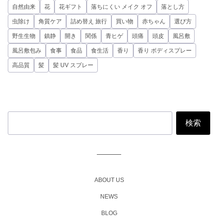
自然由来
花
花ギフト
落ちにくい メイク オフ
落とし方
虫除け
角質ケア
詰め替え 旅行
買い物
赤ちゃん
選び方
野生生物
鎮静
開き
関係
青ヒゲ
頭痛
頭皮
風呂敷
風呂敷包み
食事
食品
食生活
香り
香り ボディスプレー
高品質
髪
髪 UV スプレー
ABOUT US
NEWS
BLOG