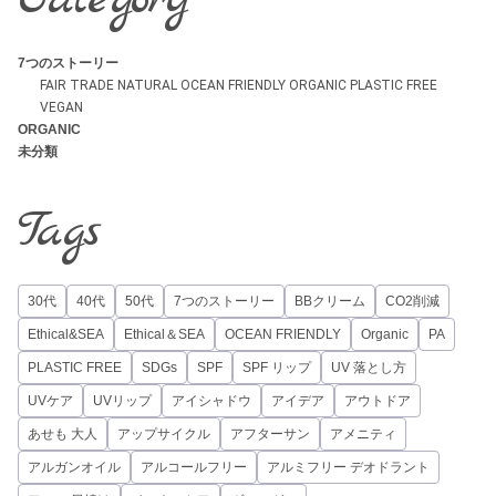
7つのストーリー
FAIR TRADE
NATURAL
OCEAN FRIENDLY
ORGANIC
PLASTIC FREE
VEGAN
ORGANIC
未分類
Tags
30代
40代
50代
7つのストーリー
BBクリーム
CO2削減
Ethical&SEA
Ethical＆SEA
OCEAN FRIENDLY
Organic
PA
PLASTIC FREE
SDGs
SPF
SPF リップ
UV 落とし方
UVケア
UVリップ
アイシャドウ
アイデア
アウトドア
あせも 大人
アップサイクル
アフターサン
アメニティ
アルガンオイル
アルコールフリー
アルミフリー デオドラント