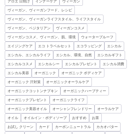
アロエ 日焼け
インナーケア
ヴィーガン
ヴィーガン、ヴィーガンフード、レシピ
ヴィーガン、ヴィーガンライフスタイル、ライフスタイル
ヴィーガン、ベジタリアン
ヴィーガンコスメ
ヴィーガンコスメ、ヴィーガン、肌、環境
ウォータープルーフ
エイジングケア
エコ トラベルセット
エコラッピング
エシカル
エシカル、エシカルライフ
エシカル、環境、自然
エシカルギフト
エシカルコスメ
エシカルシー
エシカルプレゼント
エシカル消費
エシカル美容
オーガニック
オーガニック ボディケア
オーガニック 汗対策
オーガニックオーラルケア
オーガニックコットンナプキン
オーガニックハーブティー
オーガニックプレゼント
オーガニックライフ
オーガニック美容オイル
オーシャンフレンドリー
オーラルケア
オイル
オイルイン・ボディソープ
おすすめ
お茶
お試し クリーン
カード
カーボンニュートラル
カカオバター